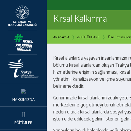
Kırsal Kalkınma
›
›
ANA SAYFA
e-KÜTÜPHANE
Özel İhtisas Kom
Kırsal alanlarda yaşayan insanlarımızın r
bölümü kırsal alanlardan oluşan Trakya 
hizmetlerine erişimin sağlanması, kırsal a
yönetimi, kanalizasyon ve içme suyunun 
belirlemektedir.
Günümüzde kırsal alanlarımızdaki yetersi
HAKKIMIZDA
merkezlerine göç etmeyi tercih etmekt
neden olarak kırsal alanlarda sosyal yaş
işten elde edilecek gelirin istenen gel
EĞİTİMLER
Sanayilerin belirli bölgelerde yoğunlaş