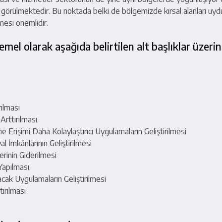
örülmektedir. Bu noktada belki de bölgemizde kırsal alanları uydu
lmesi önemlidir.
el olarak aşağıda belirtilen alt başlıklar üzeri
rılması
 Arttırılması
 Erişimi Daha Kolaylaştırıcı Uygulamaların Geliştirilmesi
l İmkânlarının Geliştirilmesi
lerinin Giderilmesi
Yapılması
racak Uygulamaların Geliştirilmesi
tırılması