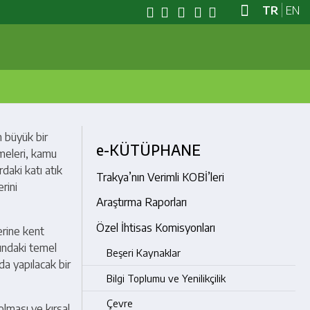
TR
EN
n büyük bir
e-KÜTÜPHANE
emeleri, kamu
rdaki katı atık
Trakya’nın Verimli KOBİ’leri
rini
Araştırma Raporları
Özel İhtisas Komisyonları
erine kent
ındaki temel
Beşeri Kaynaklar
da yapılacak bir
Bilgi Toplumu ve Yenilikçilik
Çevre
lması ve kırsal