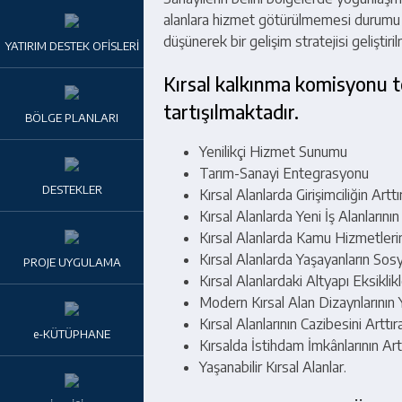
alanlara hizmet götürülmemesi durumu g
düşünerek bir gelişim stratejisi geliştiri
YATIRIM DESTEK OFİSLERİ
Kırsal kalkınma komisyonu tem
tartışılmaktadır.
BÖLGE PLANLARI
Yenilikçi Hizmet Sunumu
Tarım-Sanayi Entegrasyonu
DESTEKLER
Kırsal Alanlarda Girişimciliğin Arttı
Kırsal Alanlarda Yeni İş Alanlarının
Kırsal Alanlarda Kamu Hizmetlerine
Kırsal Alanlarda Yaşayanların Sosya
PROJE UYGULAMA
Kırsal Alanlardaki Altyapı Eksiklik
Modern Kırsal Alan Dizaynlarının 
Kırsal Alanlarının Cazibesini Arttı
e-KÜTÜPHANE
Kırsalda İstihdam İmkânlarının Art
Yaşanabilir Kırsal Alanlar.