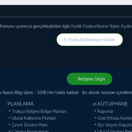
Kanunu uyarınca gerçekleştirilen ilgili
Üyelik Faaliyetlerine İlişkin Ayd
E-Posta Bültenimize Katılın
İletişime Geçin
Ajansı Bilgi İşlem - 2018 Her hakkı saklıdır. Bu sitede sunulan içerikle
PLANLAMA
e-KÜTÜPHANE
Trakya Bölgesi Bölge Planları
Raporlar
Ulusal Kalkınma Planları
Özel İhtisas Komis
Çevre Düzeni Planı
İlçe Vizyon Raporl
Çalışma Programları
Ulusal Strateji Bel