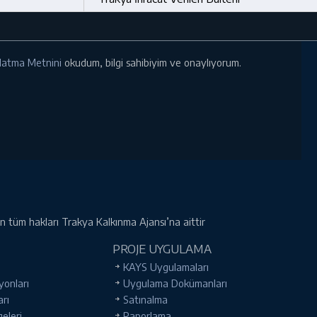
ınlatma Metnini
okudum, bilgi sahibiyim ve onaylıyorum.
rin tüm hakları Trakya Kalkınma Ajansı’na aittir
PROJE UYGULAMA
KAYS Uygulamaları
yonları
Uygulama Dokümanları
arı
Satınalma
geleri
Raporlama