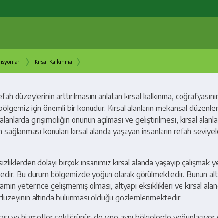
›
›
isyonları
Kırsal Kalkınma
efah düzeylerinin arttırılmasını anlatan kırsal kalkınma, coğrafyasını
bölgemiz için önemli bir konudur. Kırsal alanların mekansal düzenl
lanlarda girişimciliğin önünün açılması ve geliştirilmesi, kırsal alanla
sağlanması konuları kırsal alanda yaşayan insanların refah seviyele
zliklerden dolayı birçok insanımız kırsal alanda yaşayıp çalışmak y
edir. Bu durum bölgemizde yoğun olarak görülmektedir. Bunun alt
amın yeterince gelişmemiş olması, altyapı eksiklikleri ve kırsal alan
ir düzeyinin altında bulunması olduğu gözlemlenmektedir.
ması ve hizmetler sektörünün de yine aynı bölgelerde yoğunlaşıyor o