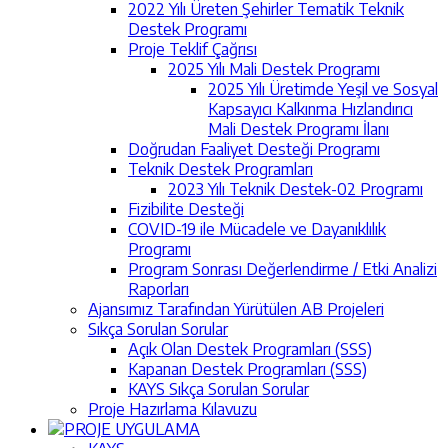
2022 Yılı Üreten Şehirler Tematik Teknik
Destek Programı
Proje Teklif Çağrısı
2025 Yılı Mali Destek Programı
2025 Yılı Üretimde Yeşil ve Sosyal
Kapsayıcı Kalkınma Hızlandırıcı
Mali Destek Programı İlanı
Doğrudan Faaliyet Desteği Programı
Teknik Destek Programları
2023 Yılı Teknik Destek-02 Programı
Fizibilite Desteği
COVID-19 ile Mücadele ve Dayanıklılık
Programı
Program Sonrası Değerlendirme / Etki Analizi
Raporları
Ajansımız Tarafından Yürütülen AB Projeleri
Sıkça Sorulan Sorular
Açık Olan Destek Programları (SSS)
Kapanan Destek Programları (SSS)
KAYS Sıkça Sorulan Sorular
Proje Hazırlama Kılavuzu
PROJE UYGULAMA