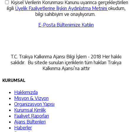
Kişisel Verilerin Korunması Kanunu uyarınca gerçekleştirilen
ilgili
Üyelik Faaliyetlerine İlişkin Aydınlatma Metnini
okudum,
bilgi sahibiyim ve onaylıyorum.
E-Posta Bültenimize Katılın
İletişime Geçin
T.C. Trakya Kalkınma Ajansı Bilgi İşlem - 2018 Her hakkı
saklıdır. Bu sitede sunulan içeriklerin tüm hakları Trakya
Kalkınma Ajansı’na aittir
KURUMSAL
Hakkımızda
Misyon & Vizyon
Organizasyon Yapısı
Kurumsal Kimlik
Faaliyet Raporları
Ajans Bültenleri
Haberler