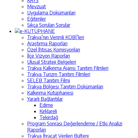
KAYS
Mevzuat
Uygulama Dokümanları
Eğitimler
Sıkça Sorulan Sorular
e-KÜTÜPHANE
Trakya’nın Verimli KOBİ’leri
Araştırma Raporları
Özel İhtisas Komisyonları
İlçe Vizyon Raporları
Ulusal Strateji Belgeleri
Trakya Kalkınma Ajansı Tanıtım Filmleri
Trakya Turizm Tanıtım Filmleri
SELEB Tanıtım Filmi
Trakya Bölgesi Tanıtım Dokümanları
Kalkınma Kütüphanesi
Yararlı Bağlantılar
Edirne
Kırklareli
Tekirdağ
Program Sonrası Değerlendirme / Etki Analizi
Raporları
Trakya İhracat Verileri Bülteni