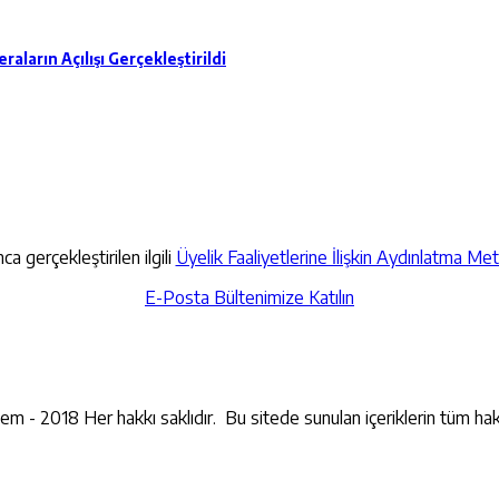
ların Açılışı Gerçekleştirildi
a gerçekleştirilen ilgili
Üyelik Faaliyetlerine İlişkin Aydınlatma Met
E-Posta Bültenimize Katılın
İletişime Geçin
lem - 2018 Her hakkı saklıdır. Bu sitede sunulan içeriklerin tüm hak