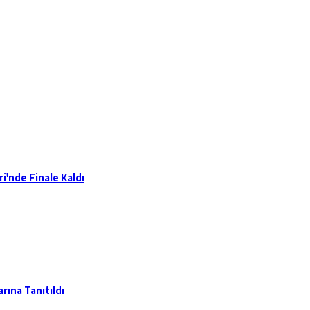
ri'nde Finale Kaldı
rına Tanıtıldı