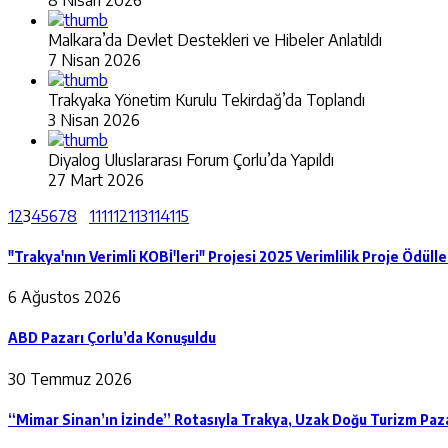
Malkara’da Devlet Destekleri ve Hibeler Anlatıldı
7 Nisan 2026
Trakyaka Yönetim Kurulu Tekirdağ’da Toplandı
3 Nisan 2026
Diyalog Uluslararası Forum Çorlu’da Yapıldı
27 Mart 2026
1
2
3
4
5
6
7
8
111
112
113
114
115
"Trakya'nın Verimli KOBİ'leri" Projesi 2025 Verimlilik Proje Ödülle
6 Ağustos 2026
ABD Pazarı Çorlu’da Konuşuldu
30 Temmuz 2026
“Mimar Sinan’ın İzinde” Rotasıyla Trakya, Uzak Doğu Turizm Paza