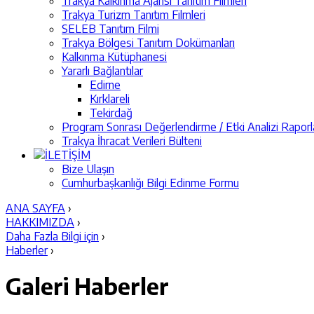
Trakya Kalkınma Ajansı Tanıtım Filmleri
Trakya Turizm Tanıtım Filmleri
SELEB Tanıtım Filmi
Trakya Bölgesi Tanıtım Dokümanları
Kalkınma Kütüphanesi
Yararlı Bağlantılar
Edirne
Kırklareli
Tekirdağ
Program Sonrası Değerlendirme / Etki Analizi Raporl
Trakya İhracat Verileri Bülteni
İLETİŞİM
Bize Ulaşın
Cumhurbaşkanlığı Bilgi Edinme Formu
ANA SAYFA
›
HAKKIMIZDA
›
Daha Fazla Bilgi için
›
Haberler
›
Galeri
Haberler