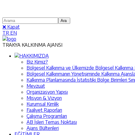
❌ Kapat
TR
EN
TRAKYA KALKINMA AJANSI
HAKKIMIZDA
Biz Kimiz?
Bölgesel Kalkınma ve Ülkemizde Bölgesel Kalkınma Pol
Bölgesel Kalkınmanın Yönetişiminde Kalkınma Ajansla
Kalkınma Planlamasında İstatistiki Bölge Birimleri Sın
Mevzuat
Organizasyon Yapısı
Misyon & Vizyon
Kurumsal Kimlik
Faaliyet Raporları
Çalışma Programları
AB İşleri Temas Noktası
Ajans Bültenleri
EĞİTİMLER