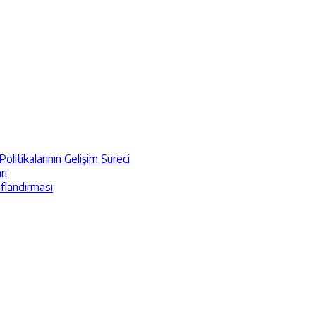
itikalarının Gelişim Süreci
rı
ıflandırması