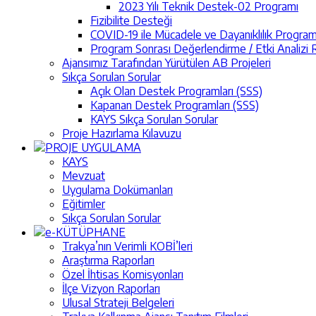
2023 Yılı Teknik Destek-02 Programı
Fizibilite Desteği
COVID-19 ile Mücadele ve Dayanıklılık Program
Program Sonrası Değerlendirme / Etki Analizi R
Ajansımız Tarafından Yürütülen AB Projeleri
Sıkça Sorulan Sorular
Açık Olan Destek Programları (SSS)
Kapanan Destek Programları (SSS)
KAYS Sıkça Sorulan Sorular
Proje Hazırlama Kılavuzu
PROJE UYGULAMA
KAYS
Mevzuat
Uygulama Dokümanları
Eğitimler
Sıkça Sorulan Sorular
e-KÜTÜPHANE
Trakya’nın Verimli KOBİ’leri
Araştırma Raporları
Özel İhtisas Komisyonları
İlçe Vizyon Raporları
Ulusal Strateji Belgeleri