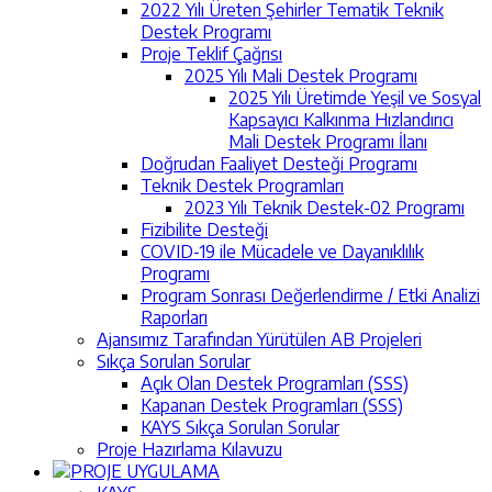
2022 Yılı Üreten Şehirler Tematik Teknik
Destek Programı
Proje Teklif Çağrısı
2025 Yılı Mali Destek Programı
2025 Yılı Üretimde Yeşil ve Sosyal
Kapsayıcı Kalkınma Hızlandırıcı
Mali Destek Programı İlanı
Doğrudan Faaliyet Desteği Programı
Teknik Destek Programları
2023 Yılı Teknik Destek-02 Programı
Fizibilite Desteği
COVID-19 ile Mücadele ve Dayanıklılık
Programı
Program Sonrası Değerlendirme / Etki Analizi
Raporları
Ajansımız Tarafından Yürütülen AB Projeleri
Sıkça Sorulan Sorular
Açık Olan Destek Programları (SSS)
Kapanan Destek Programları (SSS)
KAYS Sıkça Sorulan Sorular
Proje Hazırlama Kılavuzu
PROJE UYGULAMA