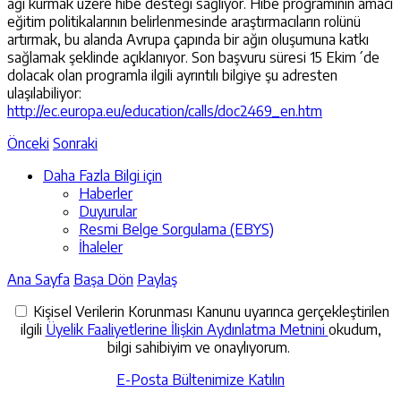
ağı kurmak üzere hibe desteği sağlıyor. Hibe programının amacı
eğitim politikalarının belirlenmesinde araştırmacıların rolünü
artırmak, bu alanda Avrupa çapında bir ağın oluşumuna katkı
sağlamak şeklinde açıklanıyor. Son başvuru süresi 15 Ekim´de
dolacak olan programla ilgili ayrıntılı bilgiye şu adresten
ulaşılabiliyor:
http://ec.europa.eu/education/calls/doc2469_en.htm
Önceki
Sonraki
Daha Fazla Bilgi için
Haberler
Duyurular
Resmi Belge Sorgulama (EBYS)
İhaleler
Ana Sayfa
Başa Dön
Paylaş
Kişisel Verilerin Korunması Kanunu uyarınca gerçekleştirilen
ilgili
Üyelik Faaliyetlerine İlişkin Aydınlatma Metnini
okudum,
bilgi sahibiyim ve onaylıyorum.
E-Posta Bültenimize Katılın