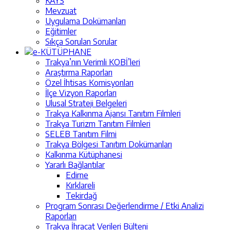
KAYS
Mevzuat
Uygulama Dokümanları
Eğitimler
Sıkça Sorulan Sorular
e-KÜTÜPHANE
Trakya’nın Verimli KOBİ’leri
Araştırma Raporları
Özel İhtisas Komisyonları
İlçe Vizyon Raporları
Ulusal Strateji Belgeleri
Trakya Kalkınma Ajansı Tanıtım Filmleri
Trakya Turizm Tanıtım Filmleri
SELEB Tanıtım Filmi
Trakya Bölgesi Tanıtım Dokümanları
Kalkınma Kütüphanesi
Yararlı Bağlantılar
Edirne
Kırklareli
Tekirdağ
Program Sonrası Değerlendirme / Etki Analizi
Raporları
Trakya İhracat Verileri Bülteni