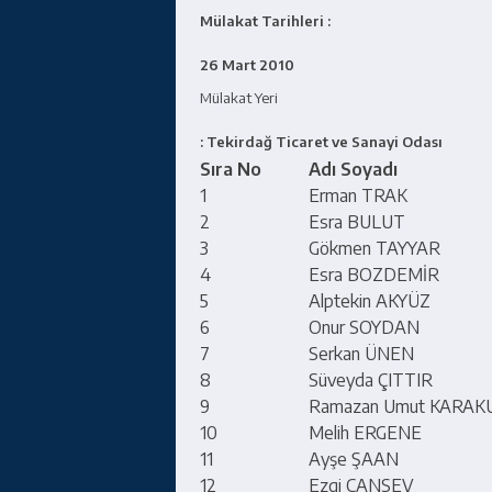
Mülakat Tarihleri :
26 Mart 2010
Mülakat Yeri
: Tekirdağ Ticaret ve Sanayi Odası
Sıra No
Adı Soyadı
1
Erman TRAK
2
Esra BULUT
3
Gökmen TAYYAR
4
Esra BOZDEMİR
5
Alptekin AKYÜZ
6
Onur SOYDAN
7
Serkan ÜNEN
8
Süveyda ÇITTIR
9
Ramazan Umut KARAK
10
Melih ERGENE
11
Ayşe ŞAAN
12
Ezgi CANSEV