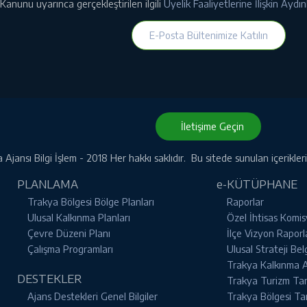
Kanunu uyarınca gerçekleştirilen ilgili
Üyelik Faaliyetlerine İlişkin Ayd
E-Posta Bültenimize Katılın
İletişime Geçin
Ajansı Bilgi İşlem - 2018 Her hakkı saklıdır. Bu sitede sunulan içerikle
PLANLAMA
e-KÜTÜPHANE
Trakya Bölgesi Bölge Planları
Raporlar
Ulusal Kalkınma Planları
Özel İhtisas Komis
Çevre Düzeni Planı
İlçe Vizyon Raporl
Çalışma Programları
Ulusal Strateji Bel
Trakya Kalkınma Aj
DESTEKLER
Trakya Turizm Tanı
Ajans Destekleri Genel Bilgiler
Trakya Bölgesi Ta