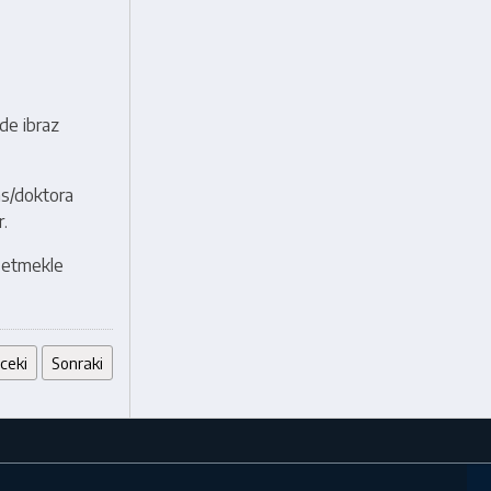
nde ibraz
ans/doktora
r.
z etmekle
ceki
Sonraki