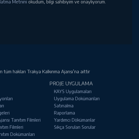
ınlatma Metnini
okudum, bilgi sahibiyim ve onaylıyorum.
rin tüm hakları Trakya Kalkınma Ajansı’na aittir
PROJE UYGULAMA
KAYS Uygulamaları
yonları
Uygulama Dokümanları
arı
Satınalma
geleri
Raporlama
ansı Tanıtım Filmleri
Yardımcı Dökümanlar
tım Filmleri
Sıkça Sorulan Sorular
nıtım Dokümanları