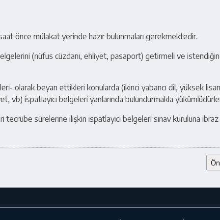
 saat önce mülakat yerinde hazır bulunmaları gerekmektedir.
belgelerini (nüfus cüzdanı, ehliyet, pasaport) getirmeli ve istendiği
eri- olarak beyan ettikleri konularda (ikinci yabancı dil, yüksek lis
iyet, vb) ispatlayıcı belgeleri yanlarında bulundurmakla yükümlüdürle
 tecrübe sürelerine ilişkin ispatlayıcı belgeleri sınav kuruluna ibra
Ön