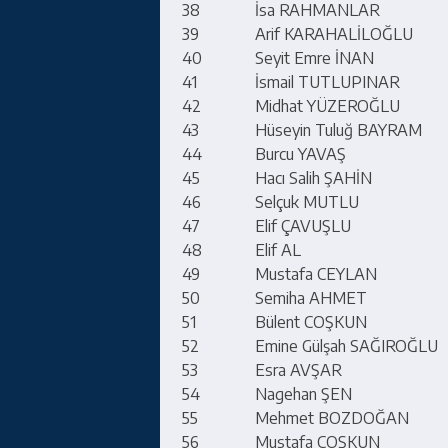
38
İsa RAHMANLAR
39
Arif KARAHALİLOĞLU
40
Seyit Emre İNAN
41
İsmail TUTLUPINAR
42
Midhat YÜZEROĞLU
43
Hüseyin Tuluğ BAYRAM
44
Burcu YAVAŞ
45
Hacı Salih ŞAHİN
46
Selçuk MUTLU
47
Elif ÇAVUŞLU
48
Elif AL
49
Mustafa CEYLAN
50
Semiha AHMET
51
Bülent COŞKUN
52
Emine Gülşah SAĞIROĞLU
53
Esra AVŞAR
54
Nagehan ŞEN
55
Mehmet BOZDOĞAN
56
Mustafa COŞKUN