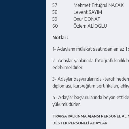
57
Mehmet Ertuğrul NACAK
58
Levent SAYIM
59
Onur DONAT
60
Özlem ALİOĞLU
Notlar:
1- Adayların mülakat saatinden en az 1
2- Adaylar yanlarında fotoğraflı kimlik 
edebilmelidirler.
3- Adaylar başvurularında -tercih nedenl
diploması, kurs/eğitim sertifikaları, ehl
4- Adaylar başvurularında beyan ettikleri
yükümlüdürler.
TRAKYA KALKINMA AJANSI PERSONEL ALI
DESTEK PERSONELİ ADAYLARI