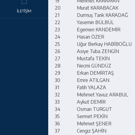
19
Mehmet KARAMAN
20
Murat KARABACAK
İLETİŞİM
21
Durmuş Tarık KARADAĞ
22
Yasemin BÜLBÜL
23
Egemen KANDEMİR
24
Hasan ÖZER
25
Uğur Berkay HABİBOĞLU
26
Asiye Tuba ZENGİN
27
Mustafa TEKİN
28
Necmi GÜNDÜZ
29
Erkan DEMİRTAŞ
30
Emre ATILGAN
31
Fatih YALAZA
32
Mehmet Yavuz ARABUL
33
Aykut DEMİR
34
Osman TURGUT
35
Sermet PEKİN
36
Mehmet ŞENER
37
Cengiz ŞAHİN