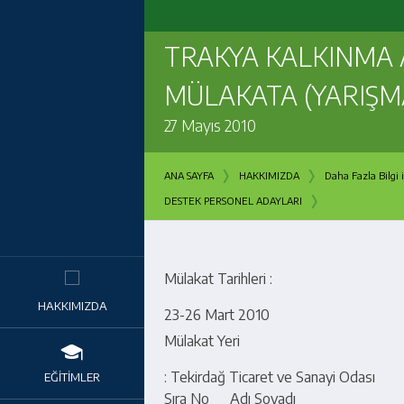
TRAKYA KALKINMA 
MÜLAKATA (YARIŞM
27 Mayıs 2010
›
›
ANA SAYFA
HAKKIMIZDA
Daha Fazla Bilgi i
›
DESTEK PERSONEL ADAYLARI
Mülakat Tarihleri :
HAKKIMIZDA
23-
26 Mart 2010
Mülakat Yeri
: Tekirdağ Ticaret ve Sanayi Odası
EĞİTİMLER
Sıra No
Adı Soyadı