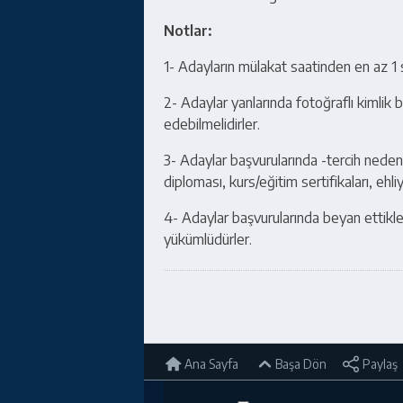
Notlar:
1- Adayların mülakat saatinden en az 1
2- Adaylar yanlarında fotoğraflı kimlik 
edebilmelidirler.
3- Adaylar başvurularında -tercih nedenl
diploması, kurs/eğitim sertifikaları, ehl
4- Adaylar başvurularında beyan ettikleri
yükümlüdürler.
Ana Sayfa
Başa Dön
Paylaş