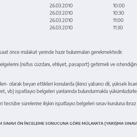
26.03.2010
10:00
26.03.2010
10:30
26.03.2010
11:00
26.03.2010
11:30
 saat önce mülakat yerinde hazır bulunmaları gerekmektedir.
belgelerini (nüfus cüzdanı, ehliyet, pasaport) getirmeli ve istendiği
eri- olarak beyan ettikleri konularda (ikinci yabancı dil, yüksek lis
iyet, vb) ispatlayıcı belgeleri yanlarında bulundurmakla yükümlüdürle
 tecrübe sürelerine ilişkin ispatlayıcı belgeleri sınav kuruluna ibra
M SINAVI ÖN İNCELEME SONUCUNA GÖRE MÜLAKATA (YARIŞMA SINAVI