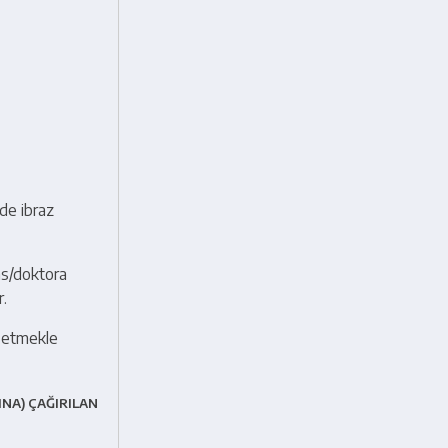
nde ibraz
ans/doktora
r.
z etmekle
NA) ÇAĞIRILAN