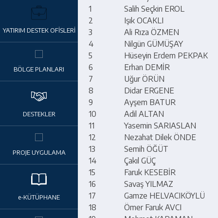
1
Salih Seçkin EROL
2
Işık OCAKLI
YATIRIM DESTEK OFİSLERİ
3
Ali Rıza ÖZMEN
4
Nilgün GÜMÜŞAY
5
Hüseyin Erdem PEKPAK
6
Erhan DEMİR
BÖLGE PLANLARI
7
Uğur ÖRÜN
8
Didar ERGENE
9
Ayşem BATUR
10
Adil ALTAN
DESTEKLER
11
Yasemin SARIASLAN
12
Nezahat Dilek ÖNDE
13
Semih ÖĞÜT
PROJE UYGULAMA
14
Çakıl GÜÇ
15
Faruk KESEBİR
16
Savaş YILMAZ
17
Gamze HELVACIKÖYLÜ
e-KÜTÜPHANE
18
Ömer Faruk AVCI