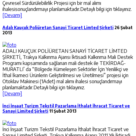
Çevresel Sürdürülebilirlik Projesi için bir mal alımı
ihalesisonuçlandırmayı planlamaktadır.Detaylı bilgi için tıklayınız.
[Devamı]
Adalı Kauçuk Poliüretan Sanayi Ticaret Limted Şirketi
26 Şubat
2013
ADALI KAUÇUK POLİÜRETAN SANAYİ TİCARET LİMTED
ŞİRKETİ, Trakya Kalkınma Ajansı İktisadi Kalkınma Mali Destek
Programı kapsamında sağlanan mali destek ile TEKİRDAĞ-
MURATLI’ da “Bölgede Kümeleşen Sektörler İçin Yenilikçi ve
İthal İkameci Ürünlerin Geliştirilmesi ve Üretilmesi” projesi için
Otoklav Makinesi (1Adet) mal alımı ihalesi sonuçlandırmayı
planlamaktadır.Detaylı bilgi için tıklayınız.
[Devamı]
İnci İnşaat Turizm Tekstil Pazarlama İthalat İhracat Ticaret ve
Sanayi Limited Şirketi
11 Şubat 2013
İnci İnşaat Turizm Tekstil Pazarlama İthalat İhracat Ticaret ve
Sanayi Limited Şirketi, Trakya Kalkınma Ajansı 2011 Yılı İktisadi