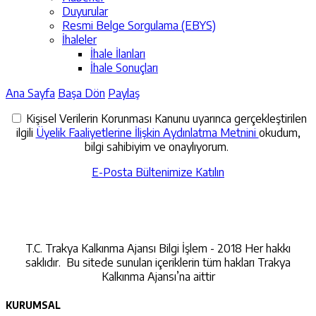
Duyurular
Resmi Belge Sorgulama (EBYS)
İhaleler
İhale İlanları
İhale Sonuçları
Ana Sayfa
Başa Dön
Paylaş
Kişisel Verilerin Korunması Kanunu uyarınca gerçekleştirilen
ilgili
Üyelik Faaliyetlerine İlişkin Aydınlatma Metnini
okudum,
bilgi sahibiyim ve onaylıyorum.
E-Posta Bültenimize Katılın
İletişime Geçin
T.C. Trakya Kalkınma Ajansı Bilgi İşlem - 2018 Her hakkı
saklıdır. Bu sitede sunulan içeriklerin tüm hakları Trakya
Kalkınma Ajansı’na aittir
KURUMSAL