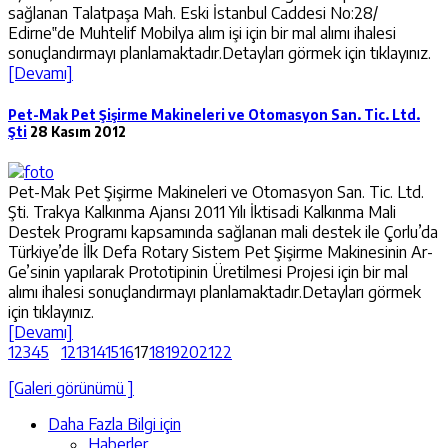
sağlanan Talatpaşa Mah. Eski İstanbul Caddesi No:28/
Edirne‟de Muhtelif Mobilya alım işi için bir mal alımı ihalesi
sonuçlandırmayı planlamaktadır.Detayları görmek için tıklayınız.
[Devamı]
Pet-Mak Pet Şişirme Makineleri ve Otomasyon San. Tic. Ltd.
Şti
28 Kasım 2012
Pet-Mak Pet Şişirme Makineleri ve Otomasyon San. Tic. Ltd.
Şti. Trakya Kalkınma Ajansı 2011 Yılı İktisadi Kalkınma Mali
Destek Programı kapsamında sağlanan mali destek ile Çorlu’da
Türkiye’de İlk Defa Rotary Sistem Pet Şişirme Makinesinin Ar-
Ge’sinin yapılarak Prototipinin Üretilmesi Projesi için bir mal
alımı ihalesi sonuçlandırmayı planlamaktadır.Detayları görmek
için tıklayınız.
[Devamı]
1
2
3
4
5
12
13
14
15
16
17
18
19
20
21
22
[Galeri görünümü ]
Daha Fazla Bilgi için
Haberler