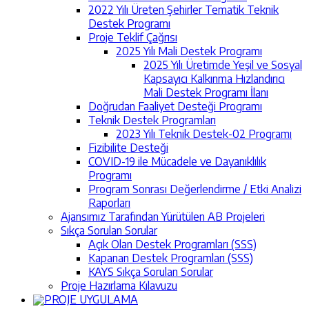
2022 Yılı Üreten Şehirler Tematik Teknik
Destek Programı
Proje Teklif Çağrısı
2025 Yılı Mali Destek Programı
2025 Yılı Üretimde Yeşil ve Sosyal
Kapsayıcı Kalkınma Hızlandırıcı
Mali Destek Programı İlanı
Doğrudan Faaliyet Desteği Programı
Teknik Destek Programları
2023 Yılı Teknik Destek-02 Programı
Fizibilite Desteği
COVID-19 ile Mücadele ve Dayanıklılık
Programı
Program Sonrası Değerlendirme / Etki Analizi
Raporları
Ajansımız Tarafından Yürütülen AB Projeleri
Sıkça Sorulan Sorular
Açık Olan Destek Programları (SSS)
Kapanan Destek Programları (SSS)
KAYS Sıkça Sorulan Sorular
Proje Hazırlama Kılavuzu
PROJE UYGULAMA