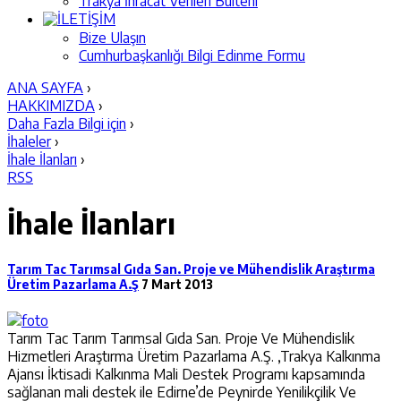
Trakya İhracat Verileri Bülteni
İLETİŞİM
Bize Ulaşın
Cumhurbaşkanlığı Bilgi Edinme Formu
ANA SAYFA
›
HAKKIMIZDA
›
Daha Fazla Bilgi için
›
İhaleler
›
İhale İlanları
›
RSS
İhale İlanları
Tarım Tac Tarımsal Gıda San. Proje ve Mühendislik Araştırma
Üretim Pazarlama A.Ş
7 Mart 2013
Tarım Tac Tarım Tarımsal Gıda San. Proje Ve Mühendislik
Hizmetleri Araştırma Üretim Pazarlama A.Ş. ,Trakya Kalkınma
Ajansı İktisadi Kalkınma Mali Destek Programı kapsamında
sağlanan mali destek ile Edirne’de Peynirde Yenilikçilik Ve