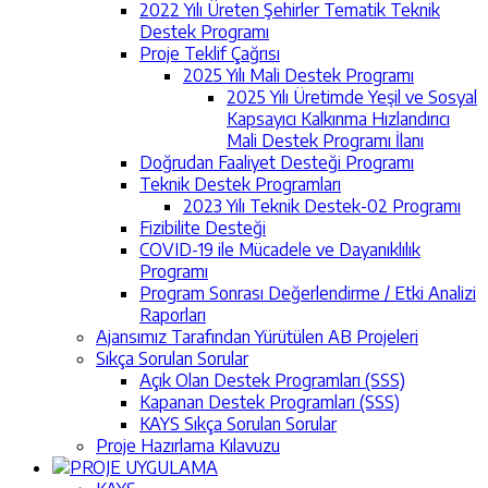
2022 Yılı Üreten Şehirler Tematik Teknik
Destek Programı
Proje Teklif Çağrısı
2025 Yılı Mali Destek Programı
2025 Yılı Üretimde Yeşil ve Sosyal
Kapsayıcı Kalkınma Hızlandırıcı
Mali Destek Programı İlanı
Doğrudan Faaliyet Desteği Programı
Teknik Destek Programları
2023 Yılı Teknik Destek-02 Programı
Fizibilite Desteği
COVID-19 ile Mücadele ve Dayanıklılık
Programı
Program Sonrası Değerlendirme / Etki Analizi
Raporları
Ajansımız Tarafından Yürütülen AB Projeleri
Sıkça Sorulan Sorular
Açık Olan Destek Programları (SSS)
Kapanan Destek Programları (SSS)
KAYS Sıkça Sorulan Sorular
Proje Hazırlama Kılavuzu
PROJE UYGULAMA