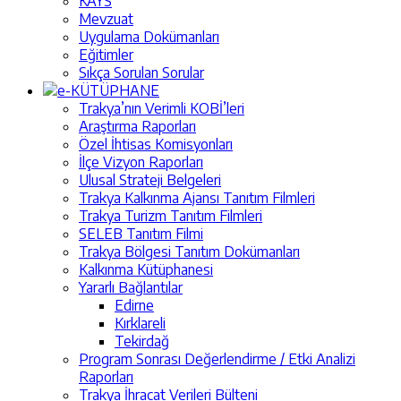
KAYS
Mevzuat
Uygulama Dokümanları
Eğitimler
Sıkça Sorulan Sorular
e-KÜTÜPHANE
Trakya’nın Verimli KOBİ’leri
Araştırma Raporları
Özel İhtisas Komisyonları
İlçe Vizyon Raporları
Ulusal Strateji Belgeleri
Trakya Kalkınma Ajansı Tanıtım Filmleri
Trakya Turizm Tanıtım Filmleri
SELEB Tanıtım Filmi
Trakya Bölgesi Tanıtım Dokümanları
Kalkınma Kütüphanesi
Yararlı Bağlantılar
Edirne
Kırklareli
Tekirdağ
Program Sonrası Değerlendirme / Etki Analizi
Raporları
Trakya İhracat Verileri Bülteni