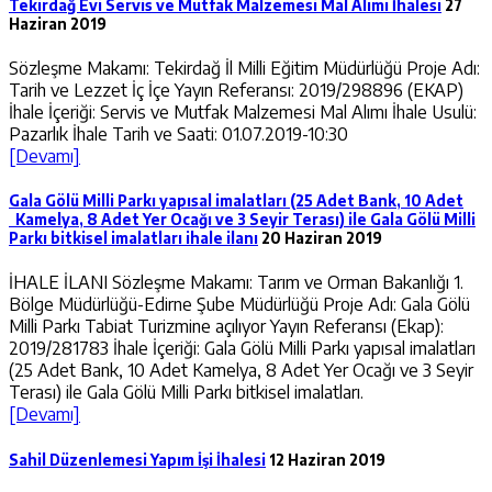
Tekirdağ Evi Servis ve Mutfak Malzemesi Mal Alımı İhalesi
27
Haziran 2019
Sözleşme Makamı: Tekirdağ İl Milli Eğitim Müdürlüğü Proje Adı:
Tarih ve Lezzet İç İçe Yayın Referansı: 2019/298896 (EKAP)
İhale İçeriği: Servis ve Mutfak Malzemesi Mal Alımı İhale Usulü:
Pazarlık İhale Tarih ve Saati: 01.07.2019-10:30
[Devamı]
Gala Gölü Milli Parkı yapısal imalatları (25 Adet Bank, 10 Adet
Kamelya, 8 Adet Yer Ocağı ve 3 Seyir Terası) ile Gala Gölü Milli
Parkı bitkisel imalatları ihale ilanı
20 Haziran 2019
İHALE İLANI Sözleşme Makamı: Tarım ve Orman Bakanlığı 1.
Bölge Müdürlüğü-Edirne Şube Müdürlüğü Proje Adı: Gala Gölü
Milli Parkı Tabiat Turizmine açılıyor Yayın Referansı (Ekap):
2019/281783 İhale İçeriği: Gala Gölü Milli Parkı yapısal imalatları
(25 Adet Bank, 10 Adet Kamelya, 8 Adet Yer Ocağı ve 3 Seyir
Terası) ile Gala Gölü Milli Parkı bitkisel imalatları.
[Devamı]
Sahil Düzenlemesi Yapım İşi İhalesi
12 Haziran 2019