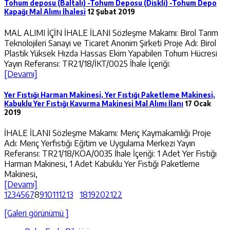
Tohum deposu (Baltalı) -Tohum Deposu (Diskli) -Tohum Depo
Kapağı Mal Alımı İhalesi
12 Şubat 2019
MAL ALIMI İÇİN İHALE İLANI Sözleşme Makamı: Birol Tarım
Teknolojileri Sanayi ve Ticaret Anonim Şirketi Proje Adı: Birol
Plastik Yüksek Hızda Hassas Ekim Yapabilen Tohum Hücresi
Yayın Referansı: TR21/18/İKT/0025 İhale İçeriği:
[Devamı]
Yer Fıstığı Harman Makinesi, Yer Fıstığı Paketleme Makinesi,
Kabuklu Yer Fıstığı Kavurma Makinesi Mal Alımı İlanı
17 Ocak
2019
İHALE İLANI Sözleşme Makamı: Meriç Kaymakamlığı Proje
Adı: Meriç Yerfıstığı Eğitim ve Uygulama Merkezi Yayın
Referansı: TR21/18/KÖA/0035 İhale İçeriği: 1 Adet Yer Fıstığı
Harman Makinesi, 1 Adet Kabuklu Yer Fıstığı Paketleme
Makinesi,
[Devamı]
1
2
3
4
5
6
7
8
9
10
11
12
13
18
19
20
21
22
[Galeri görünümü ]