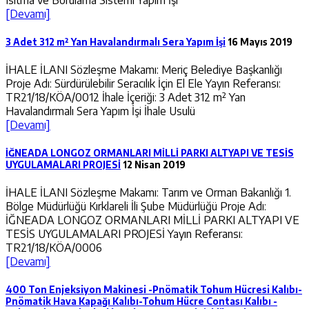
[Devamı]
3 Adet 312 m² Yan Havalandırmalı Sera Yapım İşi
16 Mayıs 2019
İHALE İLANI Sözleşme Makamı: Meriç Belediye Başkanlığı
Proje Adı: Sürdürülebilir Seracılık İçin El Ele Yayın Referansı:
TR21/18/KÖA/0012 İhale İçeriği: 3 Adet 312 m² Yan
Havalandırmalı Sera Yapım İşi İhale Usulü
[Devamı]
İĞNEADA LONGOZ ORMANLARI MİLLİ PARKI ALTYAPI VE TESİS
UYGULAMALARI PROJESİ
12 Nisan 2019
İHALE İLANI Sözleşme Makamı: Tarım ve Orman Bakanlığı 1.
Bölge Müdürlüğü Kırklareli İli Şube Müdürlüğü Proje Adı:
İĞNEADA LONGOZ ORMANLARI MİLLİ PARKI ALTYAPI VE
TESİS UYGULAMALARI PROJESİ Yayın Referansı:
TR21/18/KÖA/0006
[Devamı]
400 Ton Enjeksiyon Makinesi -Pnömatik Tohum Hücresi Kalıbı-
Pnömatik Hava Kapağı Kalıbı-Tohum Hücre Contası Kalıbı -