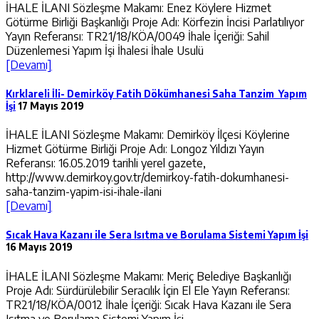
İHALE İLANI Sözleşme Makamı: Enez Köylere Hizmet
Götürme Birliği Başkanlığı Proje Adı: Körfezin İncisi Parlatılıyor
Yayın Referansı: TR21/18/KÖA/0049 İhale İçeriği: Sahil
Düzenlemesi Yapım İşi İhalesi İhale Usulü
[Devamı]
Kırklareli İli- Demirköy Fatih Dökümhanesi Saha Tanzim Yapım
İşi
17 Mayıs 2019
İHALE İLANI Sözleşme Makamı: Demirköy İlçesi Köylerine
Hizmet Götürme Birliği Proje Adı: Longoz Yıldızı Yayın
Referansı: 16.05.2019 tarihli yerel gazete,
http://www.demirkoy.gov.tr/demirkoy-fatih-dokumhanesi-
saha-tanzim-yapim-isi-ihale-ilani
[Devamı]
Sıcak Hava Kazanı ile Sera Isıtma ve Borulama Sistemi Yapım İşi
16 Mayıs 2019
İHALE İLANI Sözleşme Makamı: Meriç Belediye Başkanlığı
Proje Adı: Sürdürülebilir Seracılık İçin El Ele Yayın Referansı:
TR21/18/KÖA/0012 İhale İçeriği: Sıcak Hava Kazanı ile Sera
Isıtma ve Borulama Sistemi Yapım İşi