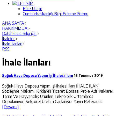
İLETİŞİM
Bize Ulaşın
Cumhurbaşkanlığı Bilgi Edinme Formu
ANA SAYFA
›
HAKKIMIZDA
›
Daha Fazla Bilgi için
›
İhaleler
›
İhale İlanları
›
RSS
İhale İlanları
Soğuk Hava Deposu Yapım İşi İhalesi İlanı
16 Temmuz 2019
Soğuk Hava Deposu Yapım İşi İhalesi İlanı İHALE İLANI
Sözleşme Makamı: Kırklareli Ticaret Borsası Proje Adı: Kırklareli
Tarım Ve Hayvancılık Ürünleri Teknolojik Ortamlarda
Depolanıyor; Sektörel Üretim Canlanıyor Yayın Referansı:
[Devamı]