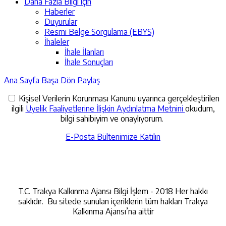
Daha Fazla Bilgi için
Haberler
Duyurular
Resmi Belge Sorgulama (EBYS)
İhaleler
İhale İlanları
İhale Sonuçları
Ana Sayfa
Başa Dön
Paylaş
Kişisel Verilerin Korunması Kanunu uyarınca gerçekleştirilen
ilgili
Üyelik Faaliyetlerine İlişkin Aydınlatma Metnini
okudum,
bilgi sahibiyim ve onaylıyorum.
E-Posta Bültenimize Katılın
İletişime Geçin
T.C. Trakya Kalkınma Ajansı Bilgi İşlem - 2018 Her hakkı
saklıdır. Bu sitede sunulan içeriklerin tüm hakları Trakya
Kalkınma Ajansı’na aittir