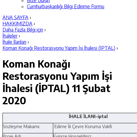
Bize Ulaşın
Cumhurbaşkanlığı Bilgi Edinme Formu
ANA SAYFA
›
HAKKIMIZDA
›
Daha Fazla Bilgi için
›
İhaleler
›
İhale İlanları
›
Koman Konağı Restorasyonu Yapım İşi İhalesi (İPTAL)
›
Koman Konağı
Restorasyonu Yapım İşi
İhalesi (İPTAL)
11 Şubat
2020
İHALE İLANI-iptal
Sözleşme Makamı:
Edirne İli Çevre Koruma Vakfı
Proje Adı:
Evinize Hoşgeldiniz