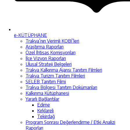
e-KÜTÜPHANE
Trakya’nın Verimli KOBİ’leri
Araştırma Raporları
Özel İhtisas Komisyonları
İlçe Vizyon Raporları
Ulusal Strateji Belgeleri
Trakya Kalkınma Ajansı Tanıtım Filmleri
Trakya Turizm Tanıtım Filmleri
SELEB Tanıtım Filmi
Trakya Bölgesi Tanıtım Dokümanları
Kalkınma Kütüphanesi
Yararlı Bağlantılar
Edirne
Kırklareli
Tekirdağ
Program Sonrası Değerlendirme / Etki Analizi
Raporları