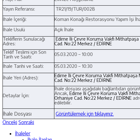
Yayın Referansı:
TR21/19/TUR/0028
İhale İçeriği:
Koman Konağı Restorasyonu Yapım İşi İha
İhale Usulü
Açık İhale
Tekliflerin Sunulacağı
Edirne İli Çevre Koruma Vakfı Mithatpaşa
Adres:
Cad. No:22 Merkez / EDİRNE
Teklif Teslimi için Son
05.03.2020 – 10:00
Tarih ve Saati:
İhale Tarihi ve Saati:
05.03.2020 – 10:30
Edirne İli Çevre Koruma Vakfı Mithatpaşa
İhale Yeri (Adres):
Cad. No:22 Merkez / EDİRNE
İhale dosyası aşağıdaki bağlantıdan görüntü
Ancak,
Edirne İli Çevre Koruma Vakfı Mit
Detaylar İçin:
Orhaniye Cad. No:22 Merkez / EDİRNE
adr
edilebilir.
İhale Dosyası
Görüntülemek için tıklayınız.
Önceki
Sonraki
İhaleler
İhale İlanları