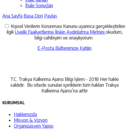
İhale Sonuçları
Ana Sayfa
Başa Dön
Paylaş
Kişisel Verilerin Korunması Kanunu uyarınca gerçekleştirilen
ilgili
Üyelik Faaliyetlerine İlişkin Aydınlatma Metnini
okudum,
bilgi sahibiyim ve onaylıyorum.
E-Posta Bültenimize Katılın
İletişime Geçin
T.C. Trakya Kalkınma Ajansı Bilgi İşlem - 2018 Her hakkı
saklıdır. Bu sitede sunulan içeriklerin tüm hakları Trakya
Kalkınma Ajansı’na aittir
KURUMSAL
Hakkımızda
Misyon & Vizyon
Organizasyon Yapısı