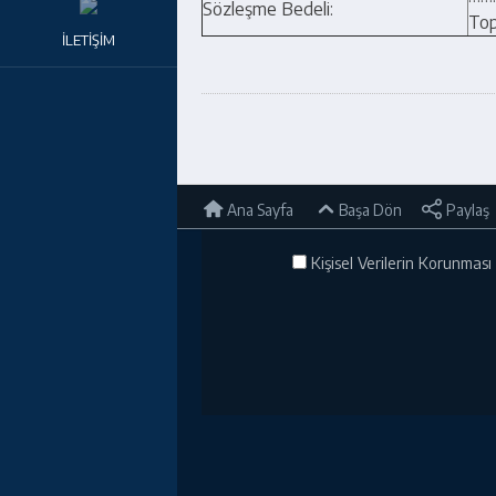
Sözleşme Bedeli:
To
İLETİŞİM
Ana Sayfa
Başa Dön
Paylaş
Kişisel Verilerin Korunması 