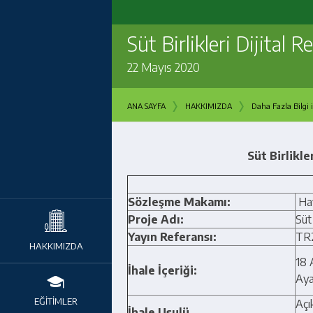
Süt Birlikleri Dijital R
22 Mayıs 2020
›
›
ANA SAYFA
HAKKIMIZDA
Daha Fazla Bilgi i
Süt Birlikle
Sözleşme Makamı:
Hay
Proje Adı:
Süt 
Yayın Referansı:
TR
HAKKIMIZDA
18 
İhale İçeriği:
Aya
EĞİTİMLER
Açı
İhale Usulü