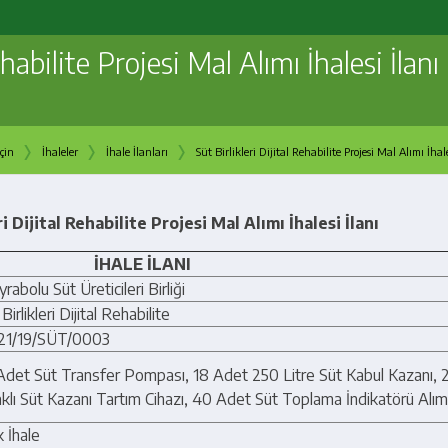
ehabilite Projesi Mal Alımı İhalesi İlanı
›
›
›
çin
İhaleler
İhale İlanları
Süt Birlikleri Dijital Rehabilite Projesi Mal Alımı İhale
ri Dijital Rehabilite Projesi Mal Alımı İhalesi İlanı
İHALE İLANI
rabolu Süt Üreticileri Birliği
Birlikleri Dijital Rehabilite
21/19/SÜT/0003
Adet Süt Transfer Pompası, 18 Adet 250 Litre Süt Kabul Kazanı, 
klı Süt Kazanı Tartım Cihazı, 40 Adet Süt Toplama İndikatörü Alım
k İhale