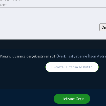
plam: ………
Ön
Kanunu uyarınca gerçekleştirilen ilgili
Üyelik Faaliyetlerine İlişkin Ayd
E-Posta Bültenimize Katılın
İletişime Geçin