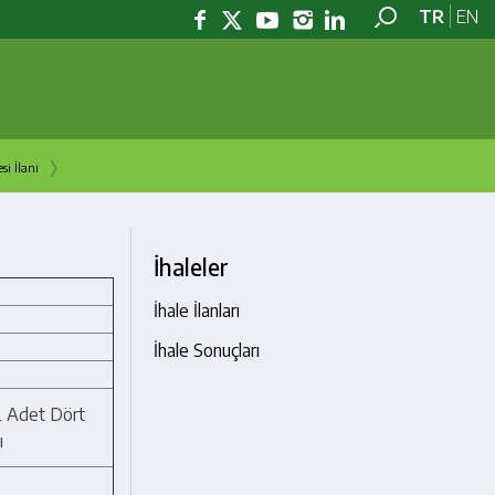
TR
EN
›
si İlanı
İhaleler
İhale İlanları
İhale Sonuçları
2 Adet Dört
ı