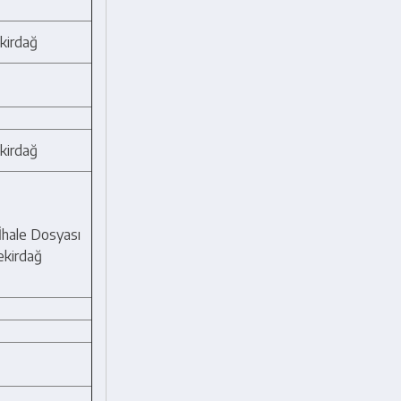
ekirdağ
ekirdağ
 İhale Dosyası
Tekirdağ