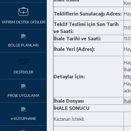
Kıs
Tekliflerin Sunulacağı Adres:
Hay
YATIRIM DESTEK OFİSLERİ
Teklif Teslimi için Son Tarih
11.
ve Saati:
İhale Tarihi ve Saati:
11.
BÖLGE PLANLARI
İhale Yeri (Adres):
Hay
Hay
İhal
DESTEKLER
Detaylar İçin:
htt
Hay
adr
PROJE UYGULAMA
İhale Dosyası
İha
İHALE SONUCU
e-KÜTÜPHANE
Kazanan İstekli:
………