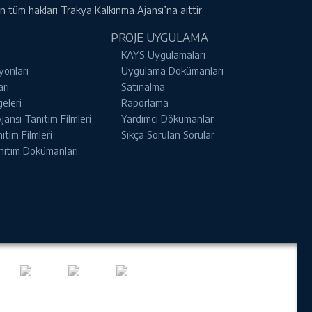
rin tüm hakları Trakya Kalkınma Ajansı’na aittir
PROJE UYGULAMA
KAYS Uygulamaları
yonları
Uygulama Dokümanları
arı
Satınalma
geleri
Raporlama
ansı Tanıtım Filmleri
Yardımcı Dökümanlar
tım Filmleri
Sıkça Sorulan Sorular
nıtım Dokümanları