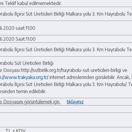
mi Teklif kabul edilmemektedir.
rabolu İlçesi Süt Üreticileri Birliği Malkara yolu 3. Km Hayrabolu T
06.2020 saat:11.00
06.2020 Saat:11.00
rabolu İlçesi Süt Üreticileri Birliği Malkara yolu 3. Km Hayrabolu T
rabolu Süt Üreticileri Birliği
e Dosyası http://sutbirlik.org.tr/hayrabolu-sut-ureticileri-birligi ve
p://www.trakyaka.org.tr/
internet adreslerinden görülebilir. Ancak,
rabolu İlçesi Süt Üreticileri Birliği Malkara yolu 3. Km Hayrabolu/ 
esinden temin edilebilir.
le Dosyasını görüntülemek için
tıklayınız
❌ Kapat
.. TL + KDV