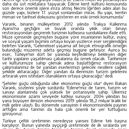
daha da üst noktalara taşıyacak. Edirne kent kültürü konusunda
son derece önemli işlere imza atmış Necmi İğe'den adını alan bu
güzide yapı, bizlere 17. yüzyıl sonlarından miras. Bu yapı, kentin
mimari ve tarihsel dokusunu gösteren en eski örnek konumunda.'
Varank, binanın mülkiyetinin 2012 yılında Trakya Kalkınma
Ajansı'na geçtiğini ve büyük oranda yıkık olan binayı
restorasyondan geçirerek turizmin katkısına sunduklarını ifade etti.
Müze içerisinde geçmişten bugüne yöre insanlarının kültür, inanç
ve sosyal yaşam biçimini ortaya koyan yüzlerce eser sergilendiğini
belirten Varank, 'Geleneksel yaşama ait birçok etnografik örneğin
bulunduğu müzemiz adeta geçmişi bugüne getiriyor. Ayrıca bu
eser, Türkiye'nin dört bir yanında keşfedilmeyi bekleyen diğer
tarihi yapıların yaşatılması çabalarına da örnek olacak. Tarihimize
ve kültürümüze sahip çıkmak adına başlattığımız restorasyon
çalışmalarımız ile bir yandan eserlerimizi gelecek nesillere sağlıklı
şekilde aktaracağız. Diğer yandan da illerimizin turizm gelirlerini
artırarak yeni istihdam olanaklarını ortaya çıkaracağız.' dedi.
'Şehirler güçlü olduğunda ülke ekonomisi güçlü olur' diyen Bakan
Varank, sözlerini şöyle sürdürdü: 'Edirne'miz de tarım, turizm ve
sanayi alanlarında çok yüksek bir potansiyele sahip. Ülkemiz
ekonomisine azami seviyede katkıyı sunuyor. 2004 yılından bu
yana büyüyen ilimizin ekonomisi 2019 yılında 18,2 milyar liralık bir
milli gelire ulaştı. Bu dönemde sanayinin il ekonomisindeki payının
arttığını ama tarımın da hala çok önemli bir yer tuttuğunu
görüyoruz.
Türkiye çeltik üretiminin neredeyse yarısını Edirne tek başına
karşılıyor. Bunun yanında ayçiçeği üretiminde de ilk sıralarda yer