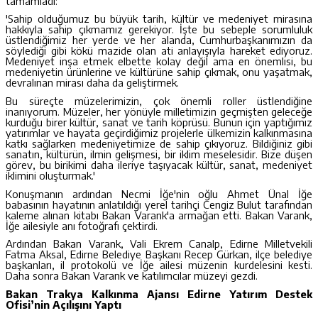
tamamladı:
'Sahip olduğumuz bu büyük tarih, kültür ve medeniyet mirasına
hakkıyla sahip çıkmamız gerekiyor. İşte bu sebeple sorumluluk
üstlendiğimiz her yerde ve her alanda, Cumhurbaşkanımızın da
söylediği gibi kökü mazide olan ati anlayışıyla hareket ediyoruz.
Medeniyet inşa etmek elbette kolay değil ama en önemlisi, bu
medeniyetin ürünlerine ve kültürüne sahip çıkmak, onu yaşatmak,
devralınan mirası daha da geliştirmek.
Bu süreçte müzelerimizin, çok önemli roller üstlendiğine
inanıyorum. Müzeler, her yönüyle milletimizin geçmişten geleceğe
kurduğu birer kültür, sanat ve tarih köprüsü. Bunun için yaptığımız
yatırımlar ve hayata geçirdiğimiz projelerle ülkemizin kalkınmasına
katkı sağlarken medeniyetimize de sahip çıkıyoruz. Bildiğiniz gibi
sanatın, kültürün, ilmin gelişmesi, bir iklim meselesidir. Bize düşen
görev, bu birikimi daha ileriye taşıyacak kültür, sanat, medeniyet
iklimini oluşturmak.'
Konuşmanın ardından Necmi İğe'nin oğlu Ahmet Ünal İğe
babasının hayatının anlatıldığı yerel tarihçi Cengiz Bulut tarafından
kaleme alınan kitabı Bakan Varank'a armağan etti. Bakan Varank,
İğe ailesiyle anı fotoğrafı çektirdi.
Ardından Bakan Varank, Vali Ekrem Canalp, Edirne Milletvekili
Fatma Aksal, Edirne Belediye Başkanı Recep Gürkan, ilçe belediye
başkanları, il protokolü ve İğe ailesi müzenin kurdelesini kesti.
Daha sonra Bakan Varank ve katılımcılar müzeyi gezdi.
Bakan Trakya Kalkınma Ajansı Edirne Yatırım Destek
Ofisi’nin Açılışını Yaptı