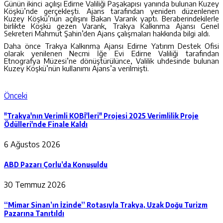
Günün ikinci açılışı Edirne Valiliği Paşakapısı yanında bulunan Kuzey
Köşkü’nde gerçekleşti. Ajans tarafından yeniden düzenlenen
Kuzey Köşkü’nün açılışını Bakan Varank yaptı. Beraberindekilerle
birlikte Köşkü gezen Varank, Trakya Kalkınma Ajansı Genel
Sekreteri Mahmut Şahin’den Ajans çalışmaları hakkında bilgi aldı.
Daha önce Trakya Kalkınma Ajansı Edirne Yatırım Destek Ofisi
olarak yenilenen Necmi İğe Evi Edirne Valiliği tarafından
Etnografya Müzesi’ne dönüştürülünce, Valilik uhdesinde bulunan
Kuzey Köşkü’nün kullanımı Ajans’a verilmişti.
Önceki
"Trakya'nın Verimli KOBİ'leri" Projesi 2025 Verimlilik Proje
Ödülleri'nde Finale Kaldı
6 Ağustos 2026
ABD Pazarı Çorlu’da Konuşuldu
30 Temmuz 2026
“Mimar Sinan’ın İzinde” Rotasıyla Trakya, Uzak Doğu Turizm
Pazarına Tanıtıldı