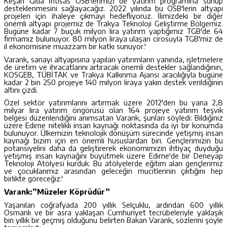
Keşan Gıda İhtisas OSB'lerimizi de yatırım programına sunup
desteklenmesini sağlayacağız. 2022 yılında bu OSB'lerin altyapı
projeleri için ihaleye çıkmayı hedefliyoruz. İlimizdeki bir diğer
önemli altyapı projemiz de Trakya Teknoloji Geliştirme Bölgemiz.
Bugüne kadar 7 buçuk milyon lira yatırım yaptığımız TGB'de 64
firmamız bulunuyor. 80 milyon liraya ulaşan cirosuyla TGB'miz de
il ekonomisine muazzam bir katkı sunuyor.'
Varank, sanayi altyapısına yapılan yatırımların yanında, işletmelere
de üretim ve ihracatlarını artıracak önemli destekler sağlandığının,
KOSGEB, TÜBİTAK ve Trakya Kalkınma Ajansı aracılığıyla bugüne
kadar 2 bin 250 projeye 140 milyon liraya yakın destek verildiğinin
altını çizdi.
Özel sektör yatırımlarını artırmak üzere 2012'den bu yana 2,8
milyar lira yatırım öngörüsü olan 164 projeye yatırım teşvik
belgesi düzenlendiğini anımsatan Varank, şunları söyledi: Bildiğiniz
üzere Edirne nitelikli insan kaynağı noktasında da iyi bir konumda
bulunuyor. Ülkemizin teknolojik dönüşüm sürecinde yetişmiş insan
kaynağı bizim için en önemli hususlardan biri. Gençlerimizin bu
potansiyelini daha da geliştirerek ekonomimizin ihtiyaç duyduğu
yetişmiş insan kaynağını büyütmek üzere Edirne'de bir Deneyap
Teknoloji Atölyesi kurduk. Bu atölyelerde eğitim alan gençlerimiz
ve çocuklarımız arasından geleceğin mucitlerinin çıktığını hep
birlikte göreceğiz.'
Varank:”Müzeler Köprüdür”
Yaşanılan coğrafyada 200 yıllık Selçuklu, ardından 600 yıllık
Osmanlı ve bir asra yaklaşan Cumhuriyet tecrübeleriyle yaklaşık
bin yıllık bir geçmiş olduğunu belirten Bakan Varank, sözlerini şöyle