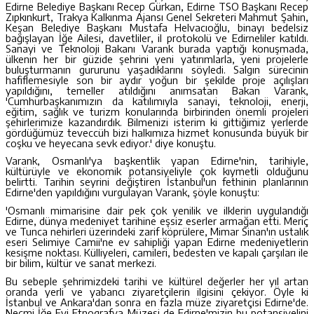
Edirne Belediye Başkanı Recep Gürkan, Edirne TSO Başkanı Recep
Zıpkınkurt, Trakya Kalkınma Ajansı Genel Sekreteri Mahmut Şahin,
Keşan Belediye Başkanı Mustafa Helvacıoğlu, binayı bedelsiz
bağışlayan İğe Ailesi, davetliler, il protokolü ve Edirneliler katıldı.
Sanayi ve Teknoloji Bakanı Varank burada yaptığı konuşmada,
ülkenin her bir güzide şehrini yeni yatırımlarla, yeni projelerle
buluşturmanın gururunu yaşadıklarını söyledi. Salgın sürecinin
hafiflemesiyle son bir aydır yoğun bir şekilde proje açılışları
yapıldığını, temeller atıldığını anımsatan Bakan Varank,
'Cumhurbaşkanımızın da katılımıyla sanayi, teknoloji, enerji,
eğitim, sağlık ve turizm konularında birbirinden önemli projeleri
şehirlerimize kazandırdık. Bilmenizi isterim ki gittiğimiz yerlerde
gördüğümüz teveccüh bizi halkımıza hizmet konusunda büyük bir
coşku ve heyecana sevk ediyor.' diye konuştu.
Varank, Osmanlı'ya başkentlik yapan Edirne'nin, tarihiyle,
kültürüyle ve ekonomik potansiyeliyle çok kıymetli olduğunu
belirtti. Tarihin seyrini değiştiren İstanbul'un fethinin planlarının
Edirne'den yapıldığını vurgulayan Varank, şöyle konuştu:
'Osmanlı mimarisine dair pek çok yenilik ve ilklerin uygulandığı
Edirne, dünya medeniyet tarihine eşsiz eserler armağan etti. Meriç
ve Tunca nehirleri üzerindeki zarif köprülere, Mimar Sinan'ın ustalık
eseri Selimiye Camii'ne ev sahipliği yapan Edirne medeniyetlerin
kesişme noktası. Külliyeleri, camileri, bedesten ve kapalı çarşıları ile
bir bilim, kültür ve sanat merkezi.
Bu sebeple şehrimizdeki tarihi ve kültürel değerler her yıl artan
oranda yerli ve yabancı ziyaretçilerin ilgisini çekiyor. Öyle ki
İstanbul ve Ankara'dan sonra en fazla müze ziyaretçisi Edirne'de.
Necmi İğe Evi Etnografya Müzesi de Edirne'mizin bu potansiyelini