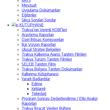
KAYS
Mevzuat
Uygulama Dokümanları
Eğitimler
Sıkça Sorulan Sorular
e-KÜTÜPHANE
Trakya’nın Verimli KOBİ’leri
Araştırma Raporları
Özel İhtisas Komisyonları
İlçe Vizyon Raporları
Ulusal Strateji Belgeleri
Trakya Kalkınma Ajansı Tanıtım Filmleri
Trakya Turizm Tanıtım Filmleri
SELEB Tanıtım Filmi
Trakya Bölgesi Tanıtım Dokümanları
Kalkınma Kütüphanesi
Yararlı Bağlantılar
Edirne
Kırklareli
Tekirdağ
Program Sonrası Değerlendirme / Etki Analizi
Raporları
Trakya İhracat Verileri Bülteni