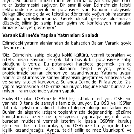
alıyor. Bu durum ilimizin tarım ve tarıma dayalı sanayide öncü
roller üstlenmesini sağlıyor. Bir sınır ili olan Edirne'mizin tekstil
sektöründe de önemli bir potansiyeli var. Konumu dolayısıyla
Balkan ülkelerine gıda ve tekstil sektörlerinde yoğun bir ihracatının
olduğunu görebiliyorsunuz. Gerek ulusal gerekse uluslararası
düzeyde bilinirliğe sahip hazır giyim ve konfeksiyon markaları
ilimizde faaliyet gösteriyor.'
Varank Edirne'de Yapılan Yatırımları Sıraladı
Edirne'deki yatırım alanlarından da bahseden Bakan Varank, şöyle
devam etti:
'Biz, Edirne'nin, sahip olduğu köklü kültürü, verimli toprakları ve
nitelikli insan kaynağı ile çok daha büyük bir potansiyele sahip
olduğunu biliyoruz. Bu potansiyeli harekete geçirmek için de
ilimizin gelişmeye açık alanlarını tespit ediyor, yenilikçi
projelerimizle bunları ekonomiye kazandırıyoruz. Yatırıma uygun
alanlar oluşturmak ve sanayi altyapısını geliştirmek amacıyla OSB
ve sanayi siteleri kuruyoruz. Şu anda Edirne'de 1'i faaliyette, 2'si
yapım aşamasında 3 OSB'miz bulunuyor. Bugüne kadar bunlara 27
milyon liranın üzerinde yatırım yaptık.
Faaliyette olan OSB'mizde 860 kişi istihdam ediliyor. OSB'lerin
yanında 9 tane de sanayi sitemiz bulunuyor. Bu OSB ve KSS'leri
daha da geliştirme adına birtakım talepler olduğunun farkındayız.
Bunları da akşamki istişare toplantımızda değerlendirip, çözüme
kavuşturmak üzere ne gerekiyorsa yapacağız inşallah ama
buradan müjdesini vermek isterim ki İpsala OSB'nin kuruluş
işlemlerini hızlıca tamamlayıp, bu OSB'mize bu yıl içinde tüzel
kişilik kazandıracağız. Ayrıca, teklif edilir edilmez Uzunköprü ve