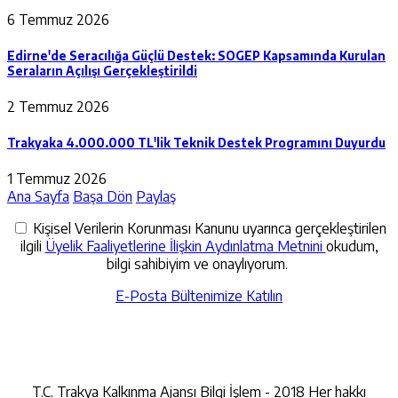
6 Temmuz 2026
Edirne'de Seracılığa Güçlü Destek: SOGEP Kapsamında Kurulan
Seraların Açılışı Gerçekleştirildi
2 Temmuz 2026
Trakyaka 4.000.000 TL'lik Teknik Destek Programını Duyurdu
1 Temmuz 2026
Ana Sayfa
Başa Dön
Paylaş
Kişisel Verilerin Korunması Kanunu uyarınca gerçekleştirilen
ilgili
Üyelik Faaliyetlerine İlişkin Aydınlatma Metnini
okudum,
bilgi sahibiyim ve onaylıyorum.
E-Posta Bültenimize Katılın
İletişime Geçin
T.C. Trakya Kalkınma Ajansı Bilgi İşlem - 2018 Her hakkı