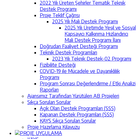
2022 Yılı Üreten Şehirler Tematik Teknik
Destek Programı
Proje Teklif Çağrısı
2025 Yılı Mali Destek Programı
2025 Yılı Üretimde Yeşil ve Sosyal
Kapsayıcı Kalkınma Hızlandırıcı
Mali Destek Programı İlanı
Doğrudan Faaliyet Desteği Programı
Teknik Destek Programları
2023 Yılı Teknik Destek-02 Programı
Fizibilite Desteği
COVID-19 ile Mücadele ve Dayanıklılık
Programı
Program Sonrası Değerlendirme / Etki Analizi
Raporları
Ajansımız Tarafından Yürütülen AB Projeleri
Sıkça Sorulan Sorular
Açık Olan Destek Programları (SSS)
Kapanan Destek Programları (SSS)
KAYS Sıkça Sorulan Sorular
Proje Hazırlama Kılavuzu
PROJE UYGULAMA