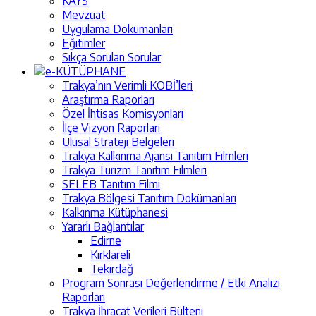
KAYS
Mevzuat
Uygulama Dokümanları
Eğitimler
Sıkça Sorulan Sorular
e-KÜTÜPHANE
Trakya’nın Verimli KOBİ’leri
Araştırma Raporları
Özel İhtisas Komisyonları
İlçe Vizyon Raporları
Ulusal Strateji Belgeleri
Trakya Kalkınma Ajansı Tanıtım Filmleri
Trakya Turizm Tanıtım Filmleri
SELEB Tanıtım Filmi
Trakya Bölgesi Tanıtım Dokümanları
Kalkınma Kütüphanesi
Yararlı Bağlantılar
Edirne
Kırklareli
Tekirdağ
Program Sonrası Değerlendirme / Etki Analizi
Raporları
Trakya İhracat Verileri Bülteni