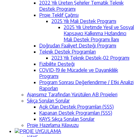
2022 Yılı Üreten Şehirler Tematik Teknik
Destek Programı
Proje Teklif Çağrısı
2025 Yılı Mali Destek Programı
2025 Yılı Üretimde Yeşil ve Sosyal
Kapsayıcı Kalkınma Hızlandırıcı
Mali Destek Programı İlanı
Doğrudan Faaliyet Desteği Programı
Teknik Destek Programları
2023 Yılı Teknik Destek-02 Programı
Fizibilite Desteği
COVID-19 ile Mücadele ve Dayanıklılık
Programı
Program Sonrası Değerlendirme / Etki Analizi
Raporları
Ajansımız Tarafından Yürütülen AB Projeleri
Sıkça Sorulan Sorular
Açık Olan Destek Programları (SSS)
Kapanan Destek Programları (SSS)
KAYS Sıkça Sorulan Sorular
Proje Hazırlama Kılavuzu
PROJE UYGULAMA