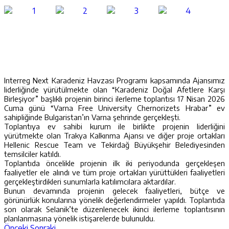
Interreg Next Karadeniz Havzası Programı kapsamında Ajansımız
liderliğinde yürütülmekte olan “Karadeniz Doğal Afetlere Karşı
Birleşiyor” başlıklı projenin birinci ilerleme toplantısı 17 Nisan 2026
Cuma günü “Varna Free University Chernorizets Hrabar” ev
sahipliğinde Bulgaristan’ın Varna şehrinde gerçekleşti.
Toplantıya ev sahibi kurum ile birlikte projenin liderliğini
yürütmekte olan Trakya Kalkınma Ajansı ve diğer proje ortakları
Hellenic Rescue Team ve Tekirdağ Büyükşehir Belediyesinden
temsilciler katıldı.
Toplantıda öncelikle projenin ilk iki periyodunda gerçekleşen
faaliyetler ele alındı ve tüm proje ortakları yürüttükleri faaliyetleri
gerçekleştirdikleri sunumlarla katılımcılara aktardılar.
Bunun devamında projenin gelecek faaliyetleri, bütçe ve
görünürlük konularına yönelik değerlendirmeler yapıldı. Toplantıda
son olarak Selanik’te düzenlenecek ikinci ilerleme toplantısının
planlanmasına yönelik istişarelerde bulunuldu.
Önceki
Sonraki