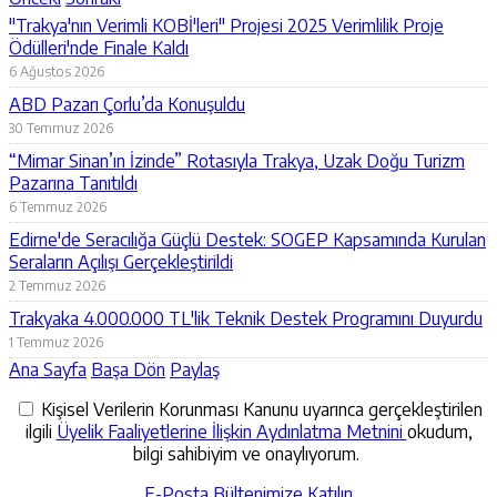
"Trakya'nın Verimli KOBİ'leri" Projesi 2025 Verimlilik Proje
Ödülleri'nde Finale Kaldı
6 Ağustos 2026
ABD Pazarı Çorlu’da Konuşuldu
30 Temmuz 2026
“Mimar Sinan’ın İzinde” Rotasıyla Trakya, Uzak Doğu Turizm
Pazarına Tanıtıldı
6 Temmuz 2026
Edirne'de Seracılığa Güçlü Destek: SOGEP Kapsamında Kurulan
Seraların Açılışı Gerçekleştirildi
2 Temmuz 2026
Trakyaka 4.000.000 TL'lik Teknik Destek Programını Duyurdu
1 Temmuz 2026
Ana Sayfa
Başa Dön
Paylaş
Kişisel Verilerin Korunması Kanunu uyarınca gerçekleştirilen
ilgili
Üyelik Faaliyetlerine İlişkin Aydınlatma Metnini
okudum,
bilgi sahibiyim ve onaylıyorum.
E-Posta Bültenimize Katılın