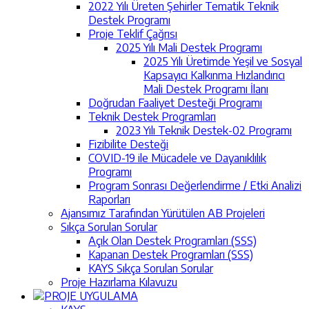
2022 Yılı Üreten Şehirler Tematik Teknik
Destek Programı
Proje Teklif Çağrısı
2025 Yılı Mali Destek Programı
2025 Yılı Üretimde Yeşil ve Sosyal
Kapsayıcı Kalkınma Hızlandırıcı
Mali Destek Programı İlanı
Doğrudan Faaliyet Desteği Programı
Teknik Destek Programları
2023 Yılı Teknik Destek-02 Programı
Fizibilite Desteği
COVID-19 ile Mücadele ve Dayanıklılık
Programı
Program Sonrası Değerlendirme / Etki Analizi
Raporları
Ajansımız Tarafından Yürütülen AB Projeleri
Sıkça Sorulan Sorular
Açık Olan Destek Programları (SSS)
Kapanan Destek Programları (SSS)
KAYS Sıkça Sorulan Sorular
Proje Hazırlama Kılavuzu
PROJE UYGULAMA