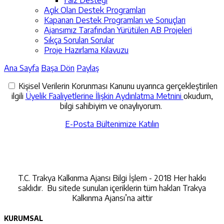
Açık Olan Destek Programları
Kapanan Destek Programları ve Sonuçları
Ajansımız Tarafından Yürütülen AB Projeleri
Sıkça Sorulan Sorular
Proje Hazırlama Kılavuzu
Ana Sayfa
Başa Dön
Paylaş
Kişisel Verilerin Korunması Kanunu uyarınca gerçekleştirilen
ilgili
Üyelik Faaliyetlerine İlişkin Aydınlatma Metnini
okudum,
bilgi sahibiyim ve onaylıyorum.
E-Posta Bültenimize Katılın
İletişime Geçin
T.C. Trakya Kalkınma Ajansı Bilgi İşlem - 2018 Her hakkı
saklıdır. Bu sitede sunulan içeriklerin tüm hakları Trakya
Kalkınma Ajansı’na aittir
KURUMSAL