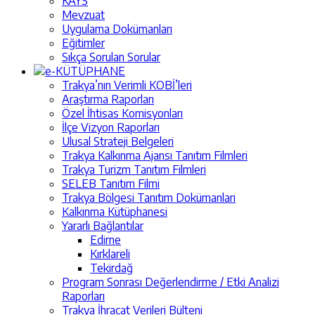
KAYS
Mevzuat
Uygulama Dokümanları
Eğitimler
Sıkça Sorulan Sorular
e-KÜTÜPHANE
Trakya’nın Verimli KOBİ’leri
Araştırma Raporları
Özel İhtisas Komisyonları
İlçe Vizyon Raporları
Ulusal Strateji Belgeleri
Trakya Kalkınma Ajansı Tanıtım Filmleri
Trakya Turizm Tanıtım Filmleri
SELEB Tanıtım Filmi
Trakya Bölgesi Tanıtım Dokümanları
Kalkınma Kütüphanesi
Yararlı Bağlantılar
Edirne
Kırklareli
Tekirdağ
Program Sonrası Değerlendirme / Etki Analizi
Raporları
Trakya İhracat Verileri Bülteni