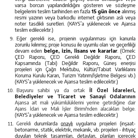
varsa borcun yapılandırıldığını gösteren ve sözleşme
belgelerini teslim tarihinden en fazla
15 gün önce
alınmış
resmi yazının veya barkodlu internet çıktısının aslı veya
noter tasdikli suretleri. (KAYS’a yüklenecek ve Ajansa
teslim edilecektir.)
Eğer gerekli ise, projenin uygulanması için kanunla
zorunlu kılınmış; proje konusu ile uyumlu olan ve geçerliliği
devam eden
belge, izin, lisans ve kararlar
. (Örnek:
ÇED Raporu, ÇED Gerekli Değildir Raporu, ÇED
Kapsamında (Tabi) Değildir Raporu, Güneş enerjisi
projeleri için Çağrı Mektubu, Kültür/Tabiat Varlıklarını
Koruma Kurulu Kararı, Turizm Yatırım/İşletme Belgesi vb.)
(KAYS’a yüklenecek ve Ajansa teslim edilecektir.)
Başvuru sahibi ya da ortak
İl Özel İdareleri,
Belediyeler ve Ticaret ve Sanayi Odalarının
Ajansa ait mali yükümlülüklerini yerine getirdiğine dair
Ajans İdari ve Mali İşler Birimi'nden alacakları belge.
(KAYS’a yüklenecek ve Ajansa teslim edilecektir.)
Gerekli
durumlarda
onaylı
uygulama projeleri (inşaat-
betonarme, statik, elektrik, mekanik, vb. projeleri - ihtiyaç
duyulan teknik tasarımları, detayları, planları içerecek