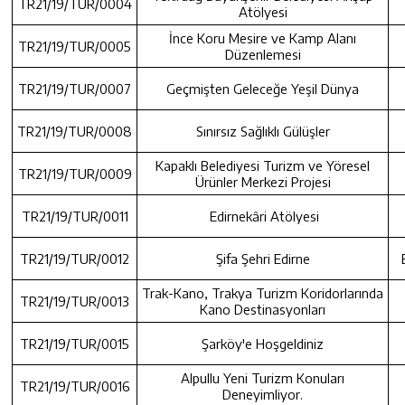
TR21/19/TUR/0004
Atölyesi
İnce Koru Mesire ve Kamp Alanı
TR21/19/TUR/0005
Düzenlemesi
TR21/19/TUR/0007
Geçmişten Geleceğe Yeşil Dünya
TR21/19/TUR/0008
Sınırsız Sağlıklı Gülüşler
Kapaklı Belediyesi Turizm ve Yöresel
TR21/19/TUR/0009
Ürünler Merkezi Projesi
TR21/19/TUR/0011
Edirnekâri Atölyesi
TR21/19/TUR/0012
Şifa Şehri Edirne
Trak-Kano, Trakya Turizm Koridorlarında
TR21/19/TUR/0013
Kano Destinasyonları
TR21/19/TUR/0015
Şarköy'e Hoşgeldiniz
Alpullu Yeni Turizm Konuları
TR21/19/TUR/0016
Deneyimliyor.