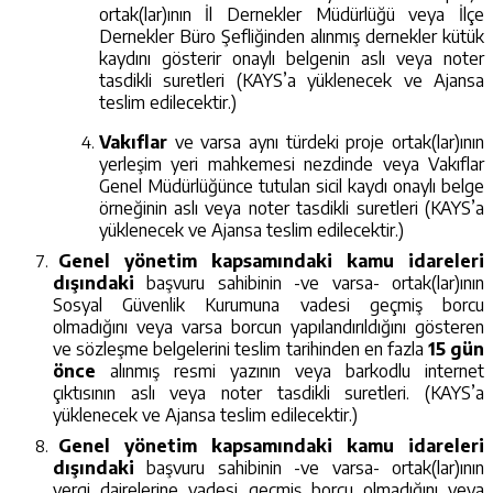
ortak(lar)ının İl Dernekler Müdürlüğü veya İlçe
Dernekler Büro Şefliğinden alınmış dernekler kütük
kaydını gösterir onaylı belgenin aslı veya noter
tasdikli suretleri (KAYS’a yüklenecek ve Ajansa
teslim edilecektir.)
Vakıflar
ve varsa aynı türdeki proje ortak(lar)ının
yerleşim yeri mahkemesi nezdinde veya Vakıflar
Genel Müdürlüğünce tutulan sicil kaydı onaylı belge
örneğinin aslı veya noter tasdikli suretleri (KAYS’a
yüklenecek ve Ajansa teslim edilecektir.)
Genel yönetim kapsamındaki kamu idareleri
dışındaki
başvuru sahibinin -ve varsa- ortak(lar)ının
Sosyal Güvenlik Kurumuna vadesi geçmiş borcu
olmadığını veya varsa borcun yapılandırıldığını gösteren
ve sözleşme belgelerini teslim tarihinden en fazla
15 gün
önce
alınmış resmi yazının veya barkodlu internet
çıktısının aslı veya noter tasdikli suretleri. (KAYS’a
yüklenecek ve Ajansa teslim edilecektir.)
Genel yönetim kapsamındaki kamu idareleri
dışındaki
başvuru sahibinin -ve varsa- ortak(lar)ının
vergi dairelerine vadesi geçmiş borcu olmadığını veya