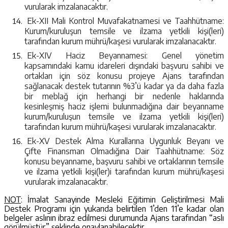
vurularak imzalanacaktır.
Ek-XII Mali Kontrol Muvafakatnamesi ve Taahhütname:
Kurum/kuruluşun temsile ve ilzama yetkili kişi(leri)
tarafından kurum mührü/kaşesi vurularak imzalanacaktır.
Ek-XIV Haciz Beyannamesi: Genel yönetim
kapsamındaki kamu idareleri dışındaki başvuru sahibi ve
ortakları için söz konusu projeye Ajans tarafından
sağlanacak destek tutarının %3’ü kadar ya da daha fazla
bir meblağ için herhangi bir nedenle haklarında
kesinleşmiş haciz işlemi bulunmadığına dair beyanname
kurum/kuruluşun temsile ve ilzama yetkili kişi(leri)
tarafından kurum mührü/kaşesi vurularak imzalanacaktır.
Ek-XV Destek Alma Kurallarına Uygunluk Beyanı ve
Çifte Finansman Olmadığına Dair Taahhütname: Söz
konusu beyanname, başvuru sahibi ve ortaklarının temsile
ve ilzama yetkili kişi(ler)i tarafından kurum mührü/kaşesi
vurularak imzalanacaktır.
NOT
:
İmalat Sanayinde Mesleki Eğitimin Geliştirilmesi Mali
Destek Programı için yukarıda belirtilen 1’den 11’e kadar olan
belgeler aslının ibraz edilmesi durumunda Ajans tarafından “aslı
görülmüştür” şeklinde onaylanabilecektir.