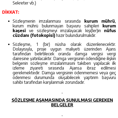
Sekreter vb.)
DİKKAT:
Sözleşmenin imzalanması sırasında
kurum mührü
,
kurum mührü bulunmayan başvuru sahipleri
kurum
kaşesi
ve sözleşmeyi imzalayacak kişi(ler)in
nüfus
cüzdanı (fotokopisi)
hazır bulundurulmalıdır.
Sözleşme, 1 (bir) nüsha olarak düzenlenecektir.
Dolayısıyla, proje uygun maliyeti üzerinden Ajans
tarafından belirtilecek oranda damga vergisi vergi
dairesine yatırılacaktır. Damga vergisinin ödendiğine ilişkin
belgenin sözleşme imzalanmasını takiben yapılacak ilk
izleme ziyareti sırasında Ajansa ibraz edilmesi
gerekmektedir. Damga vergisinin ödenmemesi veya geç
ödenmesi durumunda oluşabilecek yaptırım başvuru
sahibi tarafından karşılanmak zorundadır.
SÖZLEŞME AŞAMASINDA SUNULMASI GEREKEN
BELGELER