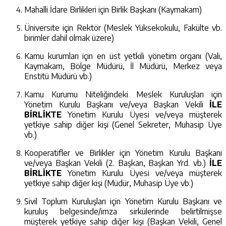
Mahalli İdare Birlikleri için Birlik Başkanı (Kaymakam)
Üniversite için Rektör (Meslek Yüksekokulu, Fakülte vb.
birimler dahil olmak üzere)
Kamu kurumları için en üst yetkili yönetim organı (Vali,
Kaymakam, Bölge Müdürü, İl Müdürü, Merkez veya
Enstitü Müdürü vb.)
Kamu Kurumu Niteliğindeki Meslek Kuruluşları için
Yönetim Kurulu Başkanı ve/veya Başkan Vekili
İLE
BİRLİKTE
Yönetim Kurulu Üyesi ve/veya müşterek
yetkiye sahip diğer kişi (Genel Sekreter, Muhasip Üye
vb.)
Kooperatifler ve Birlikler için Yönetim Kurulu Başkanı
ve/veya Başkan Vekili (2. Başkan, Başkan Yrd. vb.)
İLE
BİRLİKTE
Yönetim Kurulu Üyesi ve/veya müşterek
yetkiye sahip diğer kişi (Müdür, Muhasip Üye vb.)
Sivil Toplum Kuruluşları için Yönetim Kurulu Başkanı ve
kuruluş belgesinde/imza sirkülerinde belirtilmişse
müşterek yetkiye sahip diğer kişi (Başkan Vekili, Genel