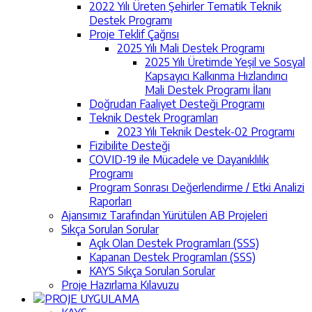
2022 Yılı Üreten Şehirler Tematik Teknik
Destek Programı
Proje Teklif Çağrısı
2025 Yılı Mali Destek Programı
2025 Yılı Üretimde Yeşil ve Sosyal
Kapsayıcı Kalkınma Hızlandırıcı
Mali Destek Programı İlanı
Doğrudan Faaliyet Desteği Programı
Teknik Destek Programları
2023 Yılı Teknik Destek-02 Programı
Fizibilite Desteği
COVID-19 ile Mücadele ve Dayanıklılık
Programı
Program Sonrası Değerlendirme / Etki Analizi
Raporları
Ajansımız Tarafından Yürütülen AB Projeleri
Sıkça Sorulan Sorular
Açık Olan Destek Programları (SSS)
Kapanan Destek Programları (SSS)
KAYS Sıkça Sorulan Sorular
Proje Hazırlama Kılavuzu
PROJE UYGULAMA