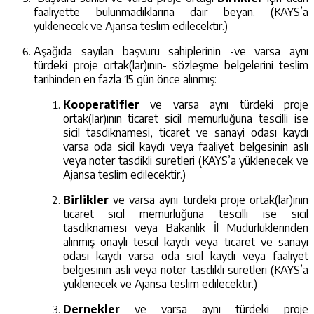
faaliyette bulunmadıklarına dair beyan.
(KAYS’a
yüklenecek ve Ajansa teslim edilecektir.)
Aşağıda sayılan başvuru sahiplerinin -ve varsa aynı
türdeki proje ortak(lar)ının- sözleşme belgelerini teslim
tarihinden en fazla 15 gün önce alınmış:
Kooperatifler
ve varsa aynı türdeki proje
ortak(lar)ının ticaret sicil memurluğuna tescilli ise
sicil tasdiknamesi, ticaret ve sanayi odası kaydı
varsa oda sicil kaydı veya faaliyet belgesinin aslı
veya noter tasdikli suretleri (KAYS’a yüklenecek ve
Ajansa teslim edilecektir.)
Birlikler
ve varsa aynı türdeki proje ortak(lar)ının
ticaret sicil memurluğuna tescilli ise sicil
tasdiknamesi veya Bakanlık İl Müdürlüklerinden
alınmış onaylı tescil kaydı veya ticaret ve sanayi
odası kaydı varsa oda sicil kaydı veya faaliyet
belgesinin aslı veya noter tasdikli suretleri (KAYS’a
yüklenecek ve Ajansa teslim edilecektir.)
Dernekler
ve varsa aynı türdeki proje