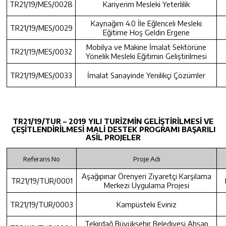
TR21/19/MES/0028
Kariyerim Mesleki Yeterlilik
Kaynağım 4.0 İle Eğlenceli Mesleki
TR21/19/MES/0029
Eğitime Hoş Geldin Ergene
Mobilya ve Makine İmalat Sektörüne
TR21/19/MES/0032
Yönelik Mesleki Eğitimin Geliştirilmesi
TR21/19/MES/0033
İmalat Sanayinde Yenilikçi Çözümler
TR21/19/TUR – 2019 YILI TURİZMİN GELİŞTİRİLMESİ VE
ÇEŞİTLENDİRİLMESİ MALİ DESTEK PROGRAMI BAŞARILI
ASİL PROJELER
Referans No
Proje Adı
Aşağıpınar Örenyeri Ziyaretçi Karşılama
TR21/19/TUR/0001
Merkezi Uygulama Projesi
TR21/19/TUR/0003
Kampüsteki Eviniz
Tekirdağ Büyükşehir Belediyesi Ahşap