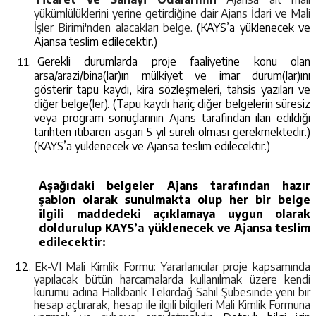
yükümlülüklerini yerine getirdiğine dair Ajans İdari ve Mali
İşler Birimi'nden alacakları belge.
(KAYS’a yüklenecek ve
Ajansa teslim edilecektir.)
Gerekli durumlarda proje faaliyetine konu olan
arsa/arazi/bina(lar)ın mülkiyet ve imar durum(lar)ını
gösterir tapu kaydı, kira sözleşmeleri, tahsis yazıları ve
diğer belge(ler). (Tapu kaydı hariç diğer belgelerin süresiz
veya program sonuçlarının Ajans tarafından ilan edildiği
tarihten itibaren asgari 5 yıl süreli olması gerekmektedir.)
(KAYS’a yüklenecek ve Ajansa teslim edilecektir.)
Aşağıdaki belgeler Ajans tarafından hazır
şablon olarak sunulmakta olup her bir belge
ilgili maddedeki açıklamaya uygun olarak
doldurulup KAYS’a yüklenecek ve Ajansa teslim
edilecektir:
Ek-VI Mali Kimlik Formu: Yararlanıcılar proje kapsamında
yapılacak bütün harcamalarda kullanılmak üzere kendi
kurumu adına Halkbank Tekirdağ Sahil Şubesinde yeni bir
hesap açtırarak, hesap ile ilgili bilgileri Mali Kimlik Formuna