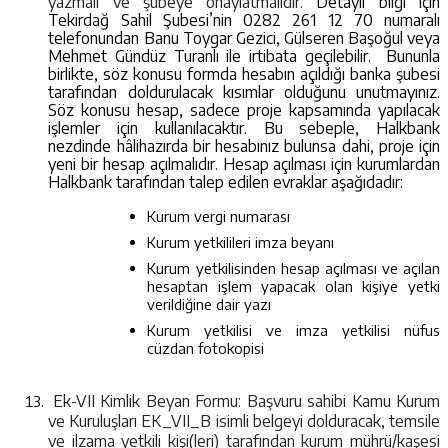
yazmalı ve şubeye onaylatmalıdır.
Detaylı bilgi için
Tekirdağ Sahil Şubesi’nin 0282 261 12 70 numaralı
telefonundan
Banu Toygar Gezici, Gülseren Başoğul veya
Mehmet Gündüz Turanlı ile irtibata geçilebilir. Bununla
birlikte, söz konusu formda hesabın açıldığı banka şubesi
tarafından doldurulacak kısımlar olduğunu unutmayınız.
Söz konusu hesap, sadece proje kapsamında yapılacak
işlemler için kullanılacaktır. Bu sebeple, Halkbank
nezdinde hâlihazırda bir hesabınız bulunsa dahi, proje için
yeni bir hesap açılmalıdır. Hesap açılması için kurumlardan
Halkbank tarafından talep edilen evraklar aşağıdadır:
Kurum vergi numarası
Kurum yetkilileri imza beyanı
Kurum yetkilisinden hesap açılması ve açılan
hesaptan işlem yapacak olan kişiye yetki
verildiğine dair yazı
Kurum yetkilisi ve imza yetkilisi nüfus
cüzdan fotokopisi
Ek-VII Kimlik Beyan Formu: Başvuru sahibi Kamu Kurum
ve Kuruluşları EK_VII_B isimli belgeyi dolduracak, temsile
ve ilzama yetkili kişi(leri) tarafından kurum mührü/kaşesi