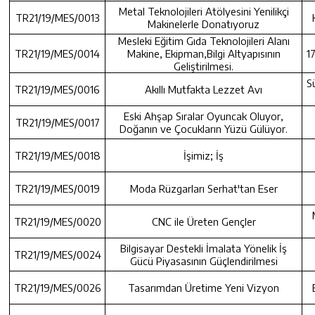
Metal Teknolojileri Atölyesini Yenilikçi
TR21/19/MES/0013
Makinelerle Donatıyoruz
Mesleki Eğitim Gıda Teknolojileri Alanı
TR21/19/MES/0014
Makine, Ekipman,Bilgi Altyapısının
1
Geliştirilmesi.
S
TR21/19/MES/0016
Akıllı Mutfakta Lezzet Avı
Eski Ahşap Sıralar Oyuncak Oluyor,
TR21/19/MES/0017
Doğanın ve Çocukların Yüzü Gülüyor.
TR21/19/MES/0018
İşimiz; İş
TR21/19/MES/0019
Moda Rüzgarları Serhat'tan Eser
TR21/19/MES/0020
CNC ile Üreten Gençler
Bilgisayar Destekli İmalata Yönelik İş
TR21/19/MES/0024
Gücü Piyasasının Güçlendirilmesi
TR21/19/MES/0026
Tasarımdan Üretime Yeni Vizyon