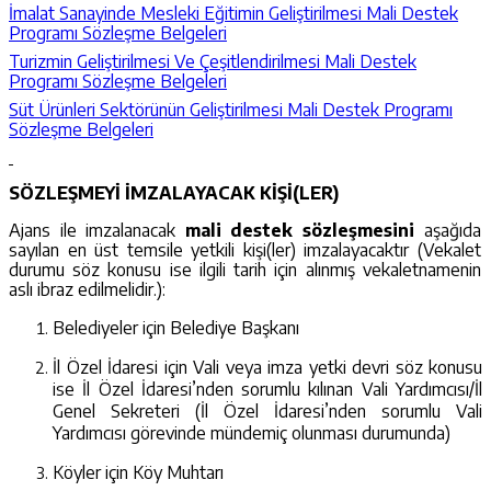
İmalat Sanayinde Mesleki Eğitimin Geliştirilmesi Mali Destek
Programı Sözleşme Belgeleri
Turizmin Geliştirilmesi Ve Çeşitlendirilmesi Mali Destek
Programı Sözleşme Belgeleri
Süt Ürünleri Sektörünün Geliştirilmesi Mali Destek Programı
Sözleşme Belgeleri
SÖZLEŞMEYİ İMZALAYACAK KİŞİ(LER)
Ajans ile imzalanacak
mali destek
sözleşmesini
aşağıda
sayılan en üst temsile yetkili kişi(ler) imzalayacaktır (Vekalet
durumu söz konusu ise ilgili tarih için alınmış vekaletnamenin
aslı ibraz edilmelidir.):
Belediyeler için Belediye Başkanı
İl Özel İdaresi için Vali veya imza yetki devri söz konusu
ise İl Özel İdaresi’nden sorumlu kılınan Vali Yardımcısı/İl
Genel Sekreteri (İl Özel İdaresi’nden sorumlu Vali
Yardımcısı görevinde mündemiç olunması durumunda)
Köyler için Köy Muhtarı