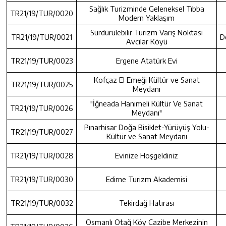
Sağlık Turizminde Geleneksel Tıbba
TR21/19/TUR/0020
Modern Yaklaşım
Sürdürülebilir Turizm Varış Noktası
TR21/19/TUR/0021
D
Avcılar Köyü
TR21/19/TUR/0023
Ergene Atatürk Evi
Kofçaz El Emeği Kültür ve Sanat
TR21/19/TUR/0025
Meydanı
"İğneada Hanımeli Kültür Ve Sanat
TR21/19/TUR/0026
Meydanı"
Pınarhisar Doğa Bisiklet-Yürüyüş Yolu-
TR21/19/TUR/0027
Kültür ve Sanat Meydanı
TR21/19/TUR/0028
Evinize Hoşgeldiniz
TR21/19/TUR/0030
Edirne Turizm Akademisi
TR21/19/TUR/0032
Tekirdağ Hatırası
Osmanlı Otağ Köy Cazibe Merkezinin