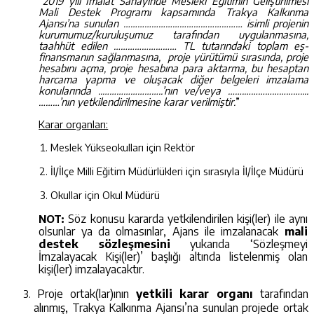
“
2019 yılı İmalat Sanayinde Mesleki Eğitimin Geliştirilmesi
Mali Destek Programı kapsamında Trakya Kalkınma
Ajansı’na sunulan …………………………………………… isimli projenin
kurumumuz/kuruluşumuz tarafından uygulanmasına,
taahhüt edilen ……………………… TL tutarındaki toplam eş-
finansmanın sağlanmasına, proje yürütümü sırasında, proje
hesabını açma, proje hesabına para aktarma, bu hesaptan
harcama yapma ve oluşacak diğer belgeleri imzalama
konularında ..……………………..’nın ve/veya …….……………………....
………’nın yetkilendirilmesine karar verilmiştir.
”
Karar organları:
Meslek Yükseokulları için Rektör
İl/İlçe Milli Eğitim Müdürlükleri için sırasıyla İl/İlçe Müdürü
Okullar için Okul Müdürü
Söz konusu kararda yetkilendirilen kişi(ler) ile aynı
NOT:
olsunlar ya da olmasınlar, Ajans ile imzalanacak
mali
destek
sözleşmesini
yukarıda ‘Sözleşmeyi
İmzalayacak Kişi(ler)’ başlığı altında listelenmiş olan
kişi(ler) imzalayacaktır.
Proje ortak(lar)ının
yetkili karar organı
tarafından
alınmış,
Trakya Kalkınma Ajansı’na sunulan projede ortak