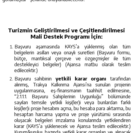
Turizmin Geliştirilmesi ve Çeşitlendirilmesi
Mali Destek Programı İçin:
Başvuru aşamasında KAYS’a yüklenmiş olan tüm
belgelerin asılları veya onaylı suretleri (Başvuru formu,
bütçe, mantıksal çerçeve ve özgeçmişler ile tüm
destekleyici belgeler) (Ajansa matbu olarak teslim
edilecektir.)
Başvuru sahibinin
yetkili karar organı
tarafından
alınmış,
Trakya Kalkınma Ajansı’na sunulan projenin
uygulanmasına, eş-finansmanın taahhüt edilmesine,
“2.1.1.1. Başvuru Sahiplerinin Uygunluğu” bölümünde
sayılan temsile yetkili kişi(ler)i veya bunlardan farklı
kişi(ler)i
proje hesabını açma, bu hesaba para aktarma, bu
hesaptan harcama yapma ve proje yürütümü sırasında
oluşacak belgeleri imzalama konularında yetkilendiren
karar (KAYS’a yüklenecek ve Ajansa teslim edilecektir.)
Kurum/kuruluş bazında yetkili karar organları ve alınacak