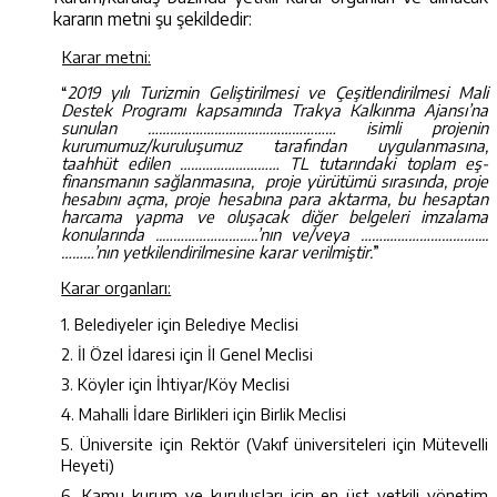
kararın metni şu şekildedir:
Karar metni:
“
2019 yılı Turizmin Geliştirilmesi ve Çeşitlendirilmesi Mali
Destek Programı kapsamında Trakya Kalkınma Ajansı’na
sunulan …………………………………………… isimli projenin
kurumumuz/kuruluşumuz tarafından uygulanmasına,
taahhüt edilen ……………………… TL tutarındaki toplam eş-
finansmanın sağlanmasına, proje yürütümü sırasında, proje
hesabını açma, proje hesabına para aktarma, bu hesaptan
harcama yapma ve oluşacak diğer belgeleri imzalama
konularında ..……………………..’nın ve/veya …….……………………....
………’nın yetkilendirilmesine karar verilmiştir.
”
Karar organları:
1. Belediyeler için Belediye Meclisi
2. İl Özel İdaresi için İl Genel Meclisi
3. Köyler için İhtiyar/Köy Meclisi
4. Mahalli İdare Birlikleri için Birlik Meclisi
5. Üniversite için Rektör (Vakıf üniversiteleri için Mütevelli
Heyeti)
6. Kamu kurum ve kuruluşları için en üst yetkili yönetim