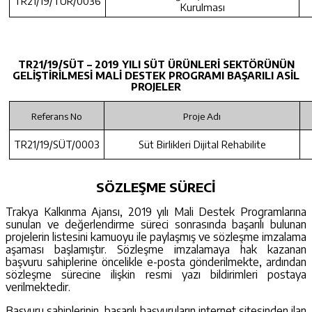
TR21/19/TUR/0036
Kurulması
TR21/19/SÜT – 2019 YILI SÜT ÜRÜNLERİ SEKTÖRÜNÜN
GELİŞTİRİLMESİ MALİ DESTEK PROGRAMI BAŞARILI ASİL
PROJELER
Referans No
Proje Adı
TR21/19/SÜT/0003
Süt Birlikleri Dijital Rehabilite
SÖZLEŞME SÜRECİ
Trakya Kalkınma Ajansı, 2019 yılı Mali Destek Programlarına
sunulan ve değerlendirme süreci sonrasında başarılı bulunan
projelerin listesini kamuoyu ile paylaşmış ve sözleşme imzalama
aşaması başlamıştır. Sözleşme imzalamaya hak kazanan
başvuru sahiplerine öncelikle e-posta gönderilmekte, ardından
sözleşme sürecine ilişkin resmi yazı bildirimleri postaya
verilmektedir.
Başvuru sahiplerinin, başarılı başvuruların internet sitesinden ilan