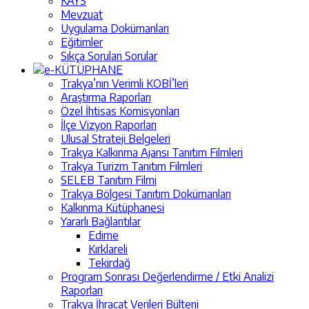
KAYS
Mevzuat
Uygulama Dokümanları
Eğitimler
Sıkça Sorulan Sorular
e-KÜTÜPHANE
Trakya’nın Verimli KOBİ’leri
Araştırma Raporları
Özel İhtisas Komisyonları
İlçe Vizyon Raporları
Ulusal Strateji Belgeleri
Trakya Kalkınma Ajansı Tanıtım Filmleri
Trakya Turizm Tanıtım Filmleri
SELEB Tanıtım Filmi
Trakya Bölgesi Tanıtım Dokümanları
Kalkınma Kütüphanesi
Yararlı Bağlantılar
Edirne
Kırklareli
Tekirdağ
Program Sonrası Değerlendirme / Etki Analizi
Raporları
Trakya İhracat Verileri Bülteni