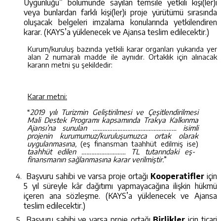
Uygunluğu” bölümünde sayılan temsile yetkili kişi(ler)i
veya bunlardan farklı kişi(ler)i
proje yürütümü sırasında
oluşacak belgeleri imzalama konularında yetkilendiren
karar. (KAYS’a yüklenecek ve Ajansa teslim edilecektir.)
Kurum/kuruluş bazında yetkili karar organları yukarıda yer
alan 2 numaralı madde ile aynıdır. Ortaklık için alınacak
kararın metni şu şekildedir:
Karar metni:
“
2019 yılı Turizmin Geliştirilmesi ve Çeşitlendirilmesi
Mali Destek Programı kapsamında Trakya Kalkınma
Ajansı’na sunulan …………………………………………… isimli
projenin kurumumuz/kuruluşumuzca ortak olarak
uygulanmasına,
(eş finansman taahhüt edilmiş ise)
taahhüt edilen ……………………… TL tutarındaki eş-
finansmanın sağlanmasına karar verilmiştir.
”
Başvuru sahibi ve varsa proje ortağı
Kooperatifler
için
5 yıl süreyle kâr dağıtımı yapmayacağına ilişkin hükmü
içeren ana sözleşme
.
(KAYS’a yüklenecek ve Ajansa
teslim edilecektir.)
Başvuru sahibi ve varsa proje ortağı
Birlikler
için ticari