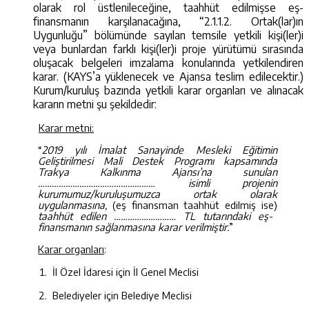
olarak rol üstlenileceğine, taahhüt edilmişse eş-
finansmanın karşılanacağına, “2.1.1.2. Ortak(lar)ın
Uygunluğu” bölümünde sayılan temsile yetkili kişi(ler)i
veya bunlardan farklı kişi(ler)i
proje yürütümü sırasında
oluşacak belgeleri imzalama konularında yetkilendiren
karar. (KAYS’a yüklenecek ve Ajansa teslim edilecektir.)
Kurum/kuruluş bazında yetkili karar organları ve alınacak
kararın metni şu şekildedir:
Karar metni:
“
2019 yılı İmalat Sanayinde Mesleki Eğitimin
Geliştirilmesi Mali Destek Programı kapsamında
Trakya Kalkınma Ajansı’na sunulan
…………………………………………… isimli projenin
kurumumuz/kuruluşumuzca ortak olarak
uygulanmasına,
(eş finansman taahhüt edilmiş ise)
taahhüt edilen ……………………… TL tutarındaki eş-
finansmanın sağlanmasına karar verilmiştir.
”
Karar organları
:
İl Özel İdaresi için İl Genel Meclisi
Belediyeler için Belediye Meclisi