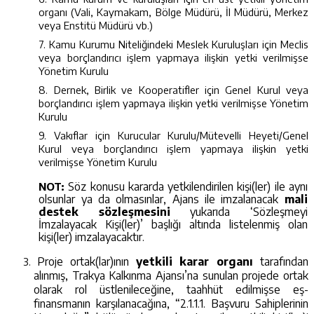
organı (Vali, Kaymakam, Bölge Müdürü, İl Müdürü, Merkez
veya Enstitü Müdürü vb.)
7. Kamu Kurumu Niteliğindeki Meslek Kuruluşları için Meclis
veya borçlandırıcı işlem yapmaya ilişkin yetki verilmişse
Yönetim Kurulu
8. Dernek, Birlik ve Kooperatifler için Genel Kurul veya
borçlandırıcı işlem yapmaya ilişkin yetki verilmişse Yönetim
Kurulu
9. Vakıflar için Kurucular Kurulu/Mütevelli Heyeti/Genel
Kurul veya borçlandırıcı işlem yapmaya ilişkin yetki
verilmişse Yönetim Kurulu
Söz konusu kararda yetkilendirilen kişi(ler) ile aynı
NOT:
olsunlar ya da olmasınlar, Ajans ile imzalanacak
mali
destek
sözleşmesini
yukarıda ‘Sözleşmeyi
İmzalayacak Kişi(ler)’ başlığı altında listelenmiş olan
kişi(ler) imzalayacaktır.
Proje ortak(lar)ının
yetkili karar organı
tarafından
alınmış,
Trakya Kalkınma Ajansı’na sunulan projede ortak
olarak rol üstlenileceğine, taahhüt edilmişse eş-
finansmanın karşılanacağına, “2.1.1.1. Başvuru Sahiplerinin