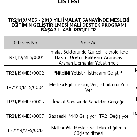
LİSTESİ
TR21/19/MES - 2019 YILI İMALAT SANAYİNDE MESLEKİ
EĞİTİMİN GELİŞTİRİLMESİ MALİ DESTEK PROGRAMI
BAŞARILI ASİL PROJELER
Referans No
Proje Adı
İmalat Sektöründe Güncel Teknolojilere
TR21/19/MES/0001
Hakim, Üretim Kalitesini Artıracak
Aranan Elemanlar Yetiştirmek.
M
TR21/19/MES/0002
"Nitelikli Yetiştir, İstihdamı Geliştir"
Mesleki Eğitime Güç Ver, İstihdama Yön
TR21/19/MES/0004
T
Ver
TR21/19/MES/0005
İmalat Sanayinde Sanaldan Gerçeğe
B
TR21/19/MES/0007
Babaeski İMKB Gelişiyor, TR21 Değişiyor
Malkara'da Mesleki ve Teknik Eğitimin
TR21/19/MES/0012
Güçlendirilmesi