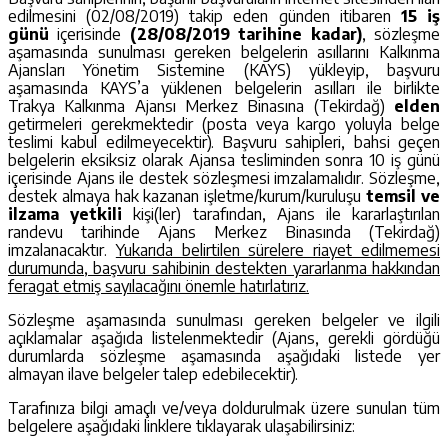
edilmesini (02/08/2019) takip eden günden itibaren
15 iş
günü
içerisinde
(28/08/2019 tarihine kadar)
, sözleşme
aşamasında sunulması gereken belgelerin asıllarını Kalkınma
Ajansları Yönetim Sistemine (KAYS) yükleyip, başvuru
aşamasında KAYS’a yüklenen belgelerin asılları ile birlikte
Trakya Kalkınma Ajansı Merkez Binasına (Tekirdağ)
elden
getirmeleri gerekmektedir (posta veya kargo yoluyla belge
teslimi kabul edilmeyecektir). Başvuru sahipleri, bahsi geçen
belgelerin eksiksiz olarak Ajansa tesliminden sonra 10 iş günü
içerisinde Ajans ile destek sözleşmesi imzalamalıdır. Sözleşme,
destek almaya hak kazanan işletme/kurum/kuruluşu
temsil ve
ilzama yetkili
kişi(ler) tarafından, Ajans ile kararlaştırılan
randevu tarihinde Ajans Merkez Binasında (Tekirdağ)
imzalanacaktır.
Yukarıda belirtilen sürelere riayet edilmemesi
durumunda, başvuru sahibinin destekten yararlanma hakkından
feragat etmiş sayılacağını önemle hatırlatırız.
Sözleşme aşamasında sunulması gereken belgeler ve ilgili
açıklamalar aşağıda listelenmektedir (Ajans, gerekli gördüğü
durumlarda sözleşme aşamasında aşağıdaki listede yer
almayan ilave belgeler talep edebilecektir).
Tarafınıza bilgi amaçlı ve/veya doldurulmak üzere sunulan tüm
belgelere aşağıdaki linklere tıklayarak ulaşabilirsiniz: