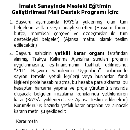
İmalat Sanayinde Mesleki Eğitimin
Geliştirilmesi Mali Destek Programı İçin:
Başvuru aşamasında KAYS’a yüklenmiş olan tüm
belgelerin asılları veya onaylı suretleri (Başvuru formu,
bütçe, mantıksal çerçeve ve özgeçmişler ile tüm
destekleyici belgeler) (Ajansa matbu olarak teslim
edilecektir.)
Başvuru sahibinin
yetkili karar organı
tarafından
alınmış,
Trakya Kalkınma Ajansı’na sunulan projenin
uygulanmasına, eş-finansmanın taahhüt edilmesine,
“2.1.1.1. Başvuru Sahiplerinin Uygunluğu” bölümünde
sayılan temsile yetkili kişi(ler)i veya bunlardan farklı
kişi(ler)i
proje hesabını açma, bu hesaba para aktarma, bu
hesaptan harcama yapma ve proje yürütümü sırasında
oluşacak belgeleri imzalama konularında yetkilendiren
karar (KAYS’a yüklenecek ve Ajansa teslim edilecektir.)
Kurum/kuruluş bazında yetkili karar organları ve alınacak
kararın metni şu şekildedir:
Karar metni: