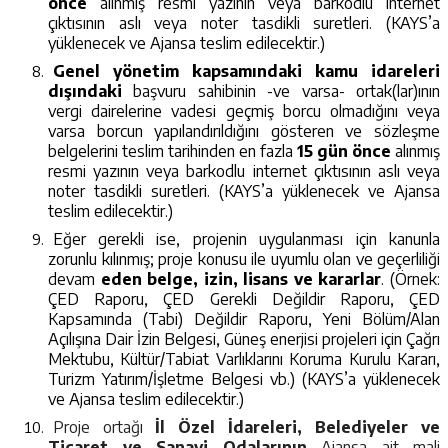
önce
alınmış resmi yazının veya barkodlu internet
çıktısının aslı veya noter tasdikli suretleri. (KAYS’a
yüklenecek ve Ajansa teslim edilecektir.)
Genel yönetim kapsamındaki kamu idareleri
dışındaki
başvuru sahibinin -ve varsa- ortak(lar)ının
vergi dairelerine vadesi geçmiş borcu olmadığını veya
varsa borcun yapılandırıldığını gösteren ve sözleşme
belgelerini teslim tarihinden en fazla
15 gün önce
alınmış
resmi yazının veya barkodlu internet çıktısının aslı veya
noter tasdikli suretleri. (KAYS’a yüklenecek ve Ajansa
teslim edilecektir.)
Eğer gerekli ise, projenin uygulanması için kanunla
zorunlu kılınmış; proje konusu ile uyumlu olan ve geçerliliği
devam
eden belge, izin, lisans ve kararlar
. (Örnek:
ÇED Raporu, ÇED Gerekli Değildir Raporu, ÇED
Kapsamında (Tabi) Değildir Raporu, Yeni Bölüm/Alan
Açılışına Dair İzin Belgesi, Güneş enerjisi projeleri için Çağrı
Mektubu, Kültür/Tabiat Varlıklarını Koruma Kurulu Kararı,
Turizm Yatırım/İşletme Belgesi vb.) (KAYS’a yüklenecek
ve Ajansa teslim edilecektir.)
Proje ortağı
İl Özel İdareleri, Belediyeler ve
Ticaret ve Sanayi Odalarının
Ajansa ait mali