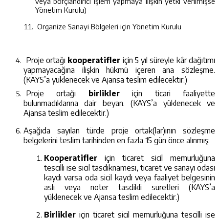
veya borçlandırıcı işlem yapmaya ilişkin yetki verilmişse
Yönetim Kurulu)
Organize Sanayi Bölgeleri için Yönetim Kurulu
Proje ortağı
kooperatifler
için 5 yıl süreyle kâr dağıtımı
yapmayacağına ilişkin hükmü içeren ana sözleşme
.
(KAYS’a yüklenecek ve Ajansa teslim edilecektir.)
Proje ortağı
b
irlikler
için ticari faaliyette
bulunmadıklarına dair beyan.
(KAYS’a yüklenecek ve
Ajansa teslim edilecektir.)
Aşağıda sayılan türde proje ortak(lar)ının sözleşme
belgelerini teslim tarihinden en fazla 15 gün önce alınmış:
Kooperatifler
için ticaret sicil memurluğuna
tescilli ise sicil tasdiknamesi, ticaret ve sanayi odası
kaydı varsa oda sicil kaydı veya faaliyet belgesinin
aslı veya noter tasdikli suretleri (KAYS’a
yüklenecek ve Ajansa teslim edilecektir.)
Birlikler
için ticaret sicil memurluğuna tescilli ise