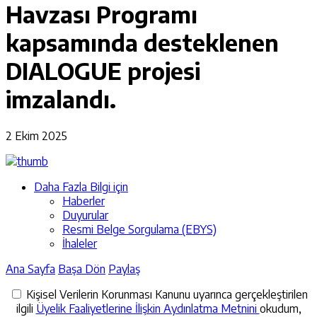
Havzası Programı
kapsamında desteklenen
DIALOGUE projesi
imzalandı.
2 Ekim 2025
Daha Fazla Bilgi için
Haberler
Duyurular
Resmi Belge Sorgulama (EBYS)
İhaleler
Ana Sayfa
Başa Dön
Paylaş
Kişisel Verilerin Korunması Kanunu uyarınca gerçekleştirilen
ilgili
Üyelik Faaliyetlerine İlişkin Aydınlatma Metnini
okudum,