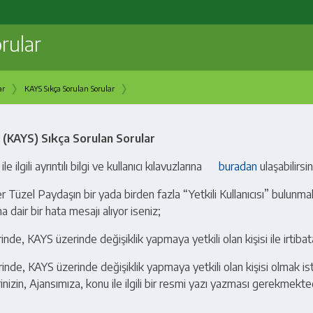
rular
›
›
ar
KAYS Sıkça Sorulan Sorular
 (KAYS) Sıkça Sorulan Sorular
ilgili ayrıntılı bilgi ve kullanıcı kılavuzlarına
buradan
ulaşabilirsin
Tüzel Paydaşın bir yada birden fazla “Yetkili Kullanıcısı” bulunmak
 dair bir hata mesajı alıyor iseniz;
e, KAYS üzerinde değişiklik yapmaya yetkili olan kişisi ile irtibat
de, KAYS üzerinde değişiklik yapmaya yetkili olan kişisi olmak iste
in, Ajansımıza, konu ile ilgili bir resmi yazı yazması gerekmekted