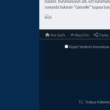
basınız. Kurumunuzun adı, üst kurumunuz 
sonunda bulunan “Güncelle” tuşuna bas
Ana Sayfa
Başa Dön
Paylaş
Kişisel Verilerin Korunması 
T.C. Trakya Kalkınma 