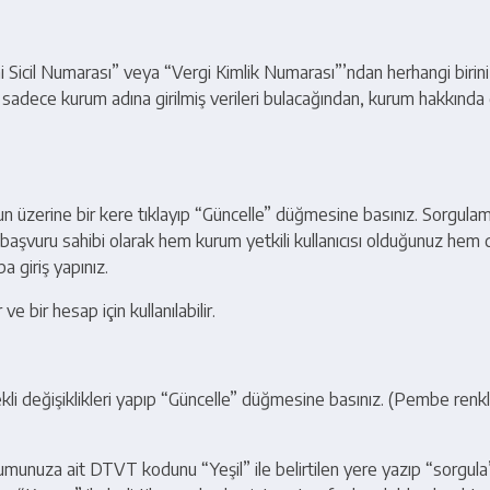
icil Numarası” veya “Vergi Kimlik Numarası”’ndan herhangi birini
❌ Kapat
sadece kurum adına girilmiş verileri bulacağından, kurum hakkınd
 üzerine bir kere tıklayıp “Güncelle” düğmesine basınız. Sorgula
başvuru sahibi olarak hem kurum yetkili kullanıcısı olduğunuz hem
a giriş yapınız.
 bir hesap için kullanılabilir.
li değişiklikleri yapıp “Güncelle” düğmesine basınız. (Pembe renkli
umunuza ait DTVT kodunu “Yeşil” ile belirtilen yere yazıp “sorgu