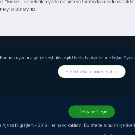
“Kırmızı” ile belirtilen yerlerde sistem tarafından doldurulacaktır
mayı unutmayınız.
Kanunu uyarınca gerçekleştirilen ilgili
Üyelik Faaliyetlerine İlişkin Ayd
E-Posta Bültenimize Katılın
İletişime Geçin
Ajansı Bilgi İşlem - 2018 Her hakkı saklıdır. Bu sitede sunulan içerikle