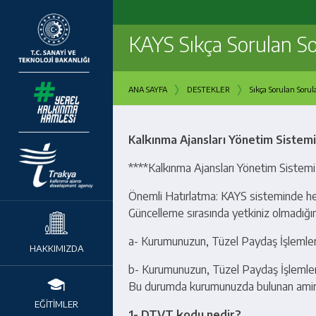
KAYS Sıkça Sorulan So
›
›
ANA SAYFA
DESTEKLER
Sıkça Sorulan Sorul
Kalkınma Ajansları Yönetim Sistemi
****Kalkınma Ajansları Yönetim Sistemi ile 
Önemli Hatırlatma: KAYS sisteminde her 
Güncelleme sırasında yetkiniz olmadığına
a- Kurumunuzun, Tüzel Paydaş İşlemlerind
HAKKIMIZDA
b- Kurumunuzun, Tüzel Paydaş İşlemlerin
Bu durumda kurumunuzda bulunan amiriniz
EĞİTİMLER
1- DTVT kodu nedir?