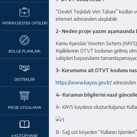
“Devlet Teşkilatı Veri Tabanı” kodları ve
internet adresinden ulaşılabilir.
YATIRIM DESTEK OFİSLERİ
2- Neden proje yazım aşamasında 
Kamu Ajansları Yönetim Sistemi (KAYS)
Kişiliklerinin DTVT kodunun girilmiş ol
BÖLGE PLANLARI
sahipleri başvurularını tamamlayamayaca
3- Kurumuma ait DTVT kodunu nasıl
DESTEKLER
https://www.kaysis.gov.tr/
adresinden 
4- Kurumun bilgilerini nasıl günce
A- KAYS kaydınızı oluşturduğunuz Kullanıc
PROJE UYGULAMA
B- Sağ üst köşeden “Kullanıcı İşlemleri
e-KÜTÜPHANE