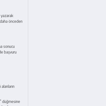
 yazarak
a daha önceden
ma sonucu
 de başvuru
 alanların
la” düğmesine