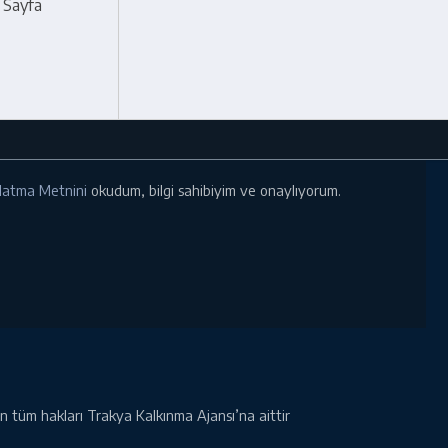
. Sayfa
ınlatma Metnini
okudum, bilgi sahibiyim ve onaylıyorum.
rin tüm hakları Trakya Kalkınma Ajansı’na aittir