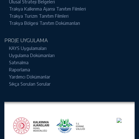
Ulusal Strateji Belgeleri
Trakya Kalkınma Ajansı Tanıtım Filmleri
Trakya Turizm Tanıtım Filmleri
Trakya Bölgesi Tanıtım Dokümanları
PROJE UYGULAMA
KAYS Uygulamaları
Uygulama Dokümanları
Satınalma
Raporlama
Yardımcı Dökümanlar
Sıkça Sorulan Sorular