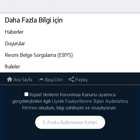
Daha Fazla Bilgi için
Haberler
Duyurular
Resmi Belge Sorgulama (EBYS)
İhaleler
Ana Sayfa
Başa Dön
Paylaş
Kişisel Verilerin Korunması Kanunu uyarınca
gerçekleştirilen ilgili
Üyelik Faaliyetlerine İlişkin Aydınlatma
Metnini
okudum, bilgi sahibiyim ve onaylıyorum.
E-Posta Bültenimize Katılın