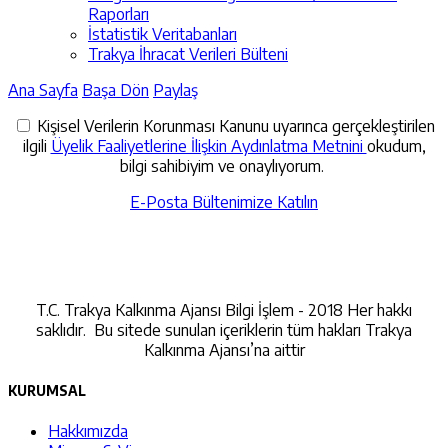
Raporları
İstatistik Veritabanları
Trakya İhracat Verileri Bülteni
Ana Sayfa
Başa Dön
Paylaş
Kişisel Verilerin Korunması Kanunu uyarınca gerçekleştirilen
ilgili
Üyelik Faaliyetlerine İlişkin Aydınlatma Metnini
okudum,
bilgi sahibiyim ve onaylıyorum.
E-Posta Bültenimize Katılın
İletişime Geçin
T.C. Trakya Kalkınma Ajansı Bilgi İşlem - 2018 Her hakkı
saklıdır. Bu sitede sunulan içeriklerin tüm hakları Trakya
Kalkınma Ajansı’na aittir
KURUMSAL
Hakkımızda