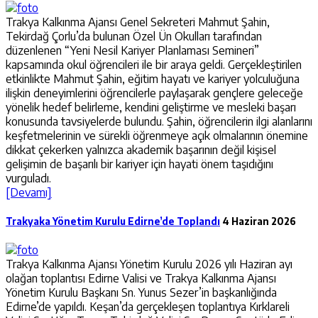
Trakya Kalkınma Ajansı Genel Sekreteri Mahmut Şahin,
Tekirdağ Çorlu’da bulunan Özel Ün Okulları tarafından
düzenlenen “Yeni Nesil Kariyer Planlaması Semineri”
kapsamında okul öğrencileri ile bir araya geldi. Gerçekleştirilen
etkinlikte Mahmut Şahin, eğitim hayatı ve kariyer yolculuğuna
ilişkin deneyimlerini öğrencilerle paylaşarak gençlere geleceğe
yönelik hedef belirleme, kendini geliştirme ve mesleki başarı
konusunda tavsiyelerde bulundu. Şahin, öğrencilerin ilgi alanlarını
keşfetmelerinin ve sürekli öğrenmeye açık olmalarının önemine
dikkat çekerken yalnızca akademik başarının değil kişisel
gelişimin de başarılı bir kariyer için hayati önem taşıdığını
vurguladı.
[Devamı]
Trakyaka Yönetim Kurulu Edirne’de Toplandı
4 Haziran 2026
Trakya Kalkınma Ajansı Yönetim Kurulu 2026 yılı Haziran ayı
olağan toplantısı Edirne Valisi ve Trakya Kalkınma Ajansı
Yönetim Kurulu Başkanı Sn. Yunus Sezer’in başkanlığında
Edirne’de yapıldı. Keşan’da gerçekleşen toplantıya Kırklareli