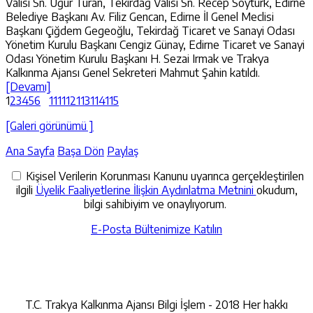
Valisi Sn. Uğur Turan, Tekirdağ Valisi Sn. Recep Soytürk, Edirne
Belediye Başkanı Av. Filiz Gencan, Edirne İl Genel Meclisi
Başkanı Çiğdem Gegeoğlu, Tekirdağ Ticaret ve Sanayi Odası
Yönetim Kurulu Başkanı Cengiz Günay, Edirne Ticaret ve Sanayi
Odası Yönetim Kurulu Başkanı H. Sezai Irmak ve Trakya
Kalkınma Ajansı Genel Sekreteri Mahmut Şahin katıldı.
[Devamı]
1
2
3
4
5
6
111
112
113
114
115
[Galeri görünümü ]
Ana Sayfa
Başa Dön
Paylaş
Kişisel Verilerin Korunması Kanunu uyarınca gerçekleştirilen
ilgili
Üyelik Faaliyetlerine İlişkin Aydınlatma Metnini
okudum,
bilgi sahibiyim ve onaylıyorum.
E-Posta Bültenimize Katılın
İletişime Geçin
T.C. Trakya Kalkınma Ajansı Bilgi İşlem - 2018 Her hakkı