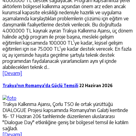
4.000.000 TL destek sağlayacak. Program kapsamında yerel
aktörlerin bölgesel kalkınma açısından önem arz eden ancak
kurumsal kapasite eksikliği nedeniyle hazırlık ve uygulama
aşamalarında karşılaştıkları problemlerin çözümü için eğitim ve
danışmanlık faaliyetlerine destek verilecek. Bu doğrultuda
4.000.000 TL kaynak ayıran Trakya Kalkınma Ajansı, üç dönem
halinde açtığı program ile proje başına, mesleki gelişim
eğitimleri kapsamında 100.000 TL’ye kadar, kişisel gelişim
eğitimleri için ise 75.000 TL’ye kadar destek verecek. En fazla
üç ay içerisinde hayata geçirilme şartıyla teknik destek
programından faydalanacak yararlanıcıların aynı yıl içinde
alabilecekleri teknik d...
[Devamı]
Trakya'nın Romanya'da Güçlü Temsili
22 Haziran 2026
Trakya Kalkınma Ajansı, Çorlu TSO ile ortak yürüttüğü
DIALOGUE Projesi kapsamında Romanya'nın Galați kentinde
16- 17 Haziran 206 tarihlerinde düzenlenen uluslararası
"Dialogue Day" etkinliğine geniş bir bölgesel temsil ile katılım
sağladı.
[Devamı]