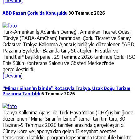
[Devamı]
ABD Pazarı Çorlu’da Konuşuldu
30 Temmuz 2026
Türk-Amerikan İş Adamları Derneği, Amerikan Ticaret Odası
Türkiye (TABA-AmCham) tarafından, Çorlu Ticaret ve Sanayi
Odası ve Trakya Kalkınma Ajansı iş birliğiyle düzenlenen "ABD
Pazarına Eyaletler Bazında Giriş Stratejileri: Fırsatlar ve
Tehditler" başlıklı panel, 29 Temmuz 2026 tarihinde Çorlu TSO
Enis Sülün Konferans Salonu ve Gösteri Merkezi'nde
gerçekleştirildi.
[Devamı]
“Mimar Sinan’ın İzinde” Rotasıyla Trakya, Uzak Doğu Turizm
Pazarına Tanıtıldı
6 Temmuz 2026
Trakya Kalkınma Ajansı ile Türk Hava Yolları (THY) iş birliğinde
düzenlenen “Mimar Sinan’ın İzinde” temalı tanıtım turu, 30
Haziran–5 Temmuz 2026 tarihleri arasında gerçekleştirildi.
Güney Kore ve Japonya’dan gelen 13 seyahat acentesi
temsilcisinin katıldığı program kapsamında İstanbul ile birlikte