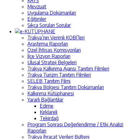
KAYS
Mevzuat
Uygulama Dokümanları
Eğitimler
Sıkça Sorulan Sorular
e-KÜTÜPHANE
Trakya’nın Verimli KOBİ’leri
Araştırma Raporları
Özel İhtisas Komisyonları
İlçe Vizyon Raporları
Ulusal Strateji Belgeleri
Trakya Kalkınma Ajansı Tanıtım Filmleri
Trakya Turizm Tanıtım Filmleri
SELEB Tanıtım Filmi
Trakya Bölgesi Tanıtım Dokümanları
Kalkınma Kütüphanesi
Yararlı Bağlantılar
Edirne
Kırklareli
Tekirdağ
Program Sonrası Değerlendirme / Etki Analizi
Raporları
Trakya İhracat Verileri Bülteni