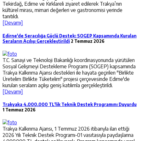
Tekirdağ, Edirne ve Kırklareli ziyaret edilerek Trakya’nın
kültürel mirası, mimari değerleri ve gastronomisi yerinde
tanıtıldı.
[Devamı]
Edirne'de Seracılığa Güçlü Destek: SOGEP Kapsamında Kurulan
Seraların Açılışı Gerçekleştirildi
2 Temmuz 2026
T.C. Sanayi ve Teknoloji Bakanlığı koordinasyonunda yürütülen
Sosyal Gelişmeyi Destekleme Programı (SOGEP) kapsamında
Trakya Kalkınma Ajansı destekleri ile hayata geçirilen "Birlikte
Üretelim Birlikte Tüketelim" projesi çerçevesinde Edirne'de
kurulan seraların açılışı geniş katılımla gerçekleştirildi.
[Devamı]
Trakyaka 4.000.000 TL'lik Teknik Destek Programını Duyurdu
1 Temmuz 2026
Trakya Kalkınma Ajansı, 1 Temmuz 2026 itibarıyla ilan ettiği
2026 Yılı Teknik Destek Programı-01 vasıtasıyla paydaşlarına