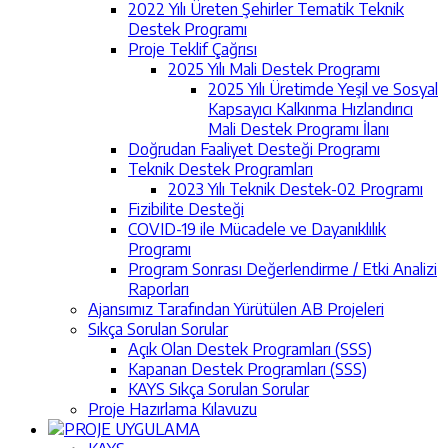
2022 Yılı Üreten Şehirler Tematik Teknik
Destek Programı
Proje Teklif Çağrısı
2025 Yılı Mali Destek Programı
2025 Yılı Üretimde Yeşil ve Sosyal
Kapsayıcı Kalkınma Hızlandırıcı
Mali Destek Programı İlanı
Doğrudan Faaliyet Desteği Programı
Teknik Destek Programları
2023 Yılı Teknik Destek-02 Programı
Fizibilite Desteği
COVID-19 ile Mücadele ve Dayanıklılık
Programı
Program Sonrası Değerlendirme / Etki Analizi
Raporları
Ajansımız Tarafından Yürütülen AB Projeleri
Sıkça Sorulan Sorular
Açık Olan Destek Programları (SSS)
Kapanan Destek Programları (SSS)
KAYS Sıkça Sorulan Sorular
Proje Hazırlama Kılavuzu
PROJE UYGULAMA