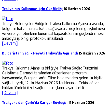
Trakya’nın Kalkınması İçin Güç Birliği
16 Haziran 2026
Trakya Belediyeler Birliği ile Trakya Kalkınma Ajansı arasında,
bölgenin kalkınmasına katkı sağlayacak projelerin geliştirilmesi
ve yerel yönetimlerin kurumsal kapasitelerinin güçlendirilmesi
amacıyla iş birliği protokolü imzalandı.
[Devamı]
Bulgaristan Sağlık Heyeti Trakya'da Ağırlandı
15 Haziran 2026
Trakya Kalkınma Ajansı iş birliğiyle Trakya Sağlık Turizmini
Geliştirme Derneği tarafından düzenlenen program
kapsamında, Bulgaristan'ın Filibe bölgesinden gelen 14 kişilik
sağlık heyeti, 12–14 Haziran 2026 tarihlerinde Tekirdağ ve
Kırklareli’ndeki özel sağlık kuruluşlarını ziyaret etti.
[Devamı]
Trakyaka’dan Çorlu’da Kariyer Söyleşisi
11 Haziran 2026