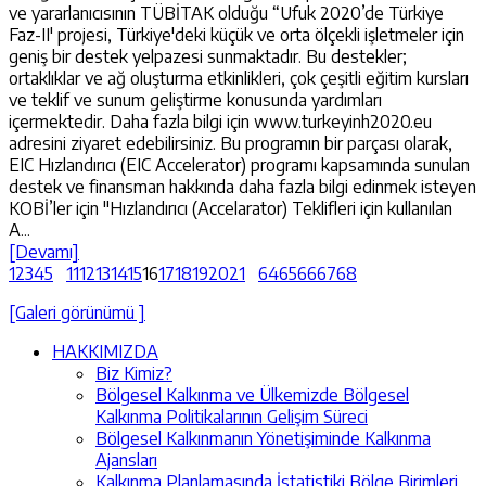
ve yararlanıcısının TÜBİTAK olduğu “Ufuk 2020’de Türkiye
Faz-II' projesi, Türkiye'deki küçük ve orta ölçekli işletmeler için
geniş bir destek yelpazesi sunmaktadır. Bu destekler;
ortaklıklar ve ağ oluşturma etkinlikleri, çok çeşitli eğitim kursları
ve teklif ve sunum geliştirme konusunda yardımları
içermektedir. Daha fazla bilgi için www.turkeyinh2020.eu
adresini ziyaret edebilirsiniz. Bu programın bir parçası olarak,
EIC Hızlandırıcı (EIC Accelerator) programı kapsamında sunulan
destek ve finansman hakkında daha fazla bilgi edinmek isteyen
KOBİ’ler için "Hızlandırıcı (Accelarator) Teklifleri için kullanılan
A...
[Devamı]
1
2
3
4
5
11
12
13
14
15
16
17
18
19
20
21
64
65
66
67
68
[Galeri görünümü ]
HAKKIMIZDA
Biz Kimiz?
Bölgesel Kalkınma ve Ülkemizde Bölgesel
Kalkınma Politikalarının Gelişim Süreci
Bölgesel Kalkınmanın Yönetişiminde Kalkınma
Ajansları
Kalkınma Planlamasında İstatistiki Bölge Birimleri