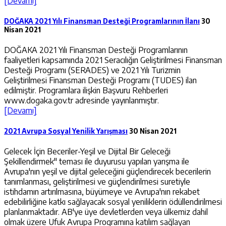
[Devamı]
DOĞAKA 2021 Yılı Finansman Desteği Programlarının İlanı
30
Nisan 2021
DOĞAKA 2021 Yılı Finansman Desteği Programlarının
faaliyetleri kapsamında 2021 Seracılığın Geliştirilmesi Finansman
Desteği Programı (SERADES) ve 2021 Yılı Turizmin
Geliştirilmesi Finansman Desteği Programı (TUDES) ilan
edilmiştir. Programlara ilişkin Başvuru Rehberleri
www.dogaka.gov.tr adresinde yayınlanmıştır.
[Devamı]
2021 Avrupa Sosyal Yenilik Yarışması
30 Nisan 2021
Gelecek İçin Beceriler-Yeşil ve Dijital Bir Geleceği
Şekillendirmek" teması ile duyurusu yapılan yarışma ile
Avrupa'nın yeşil ve dijital geleceğini güçlendirecek becerilerin
tanımlanması, geliştirilmesi ve güçlendirilmesi suretiyle
istihdamın artırılmasına, büyümeye ve Avrupa'nın rekabet
edebilirliğine katkı sağlayacak sosyal yeniliklerin ödüllendirilmesi
planlanmaktadır. AB'ye üye devletlerden veya ülkemiz dahil
olmak üzere Ufuk Avrupa Programına katılım sağlayan