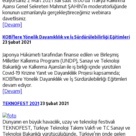
ediyorsanız 2 Mart 2021 Salı saat 15:00’da Trakya Kalkınma
Ajansı Genel Sekreteri Mahmut ŞAHİN’in moderatörlüğünde
konunun uzmanlarıyla gerçekleştireceğimiz webinara
davetlisiniz.
[Devamı]
KOBİ'lere Yönelik Dayanıklılık ve İş Sürdürülebilirliği Eğitimleri
23 Şubat 2021
Japonya Hükümeti tarafından finanse edilen ve Birleşmiş
Milletler Kalkınma Programı (UNDP), Sanayi ve Teknoloji
Bakanlığı ve Kalkınma Ajansları ile iş birliği içinde yürütülen
Covid-19 Krizine Yanıt ve Dayanıklılık Projesi kapsamında;
KOBİ'lere Yönelik Dayanıklılık ve İş Sürdürülebilirliği Eğitimleri
devam ediyor.
[Devamı]
TEKNOFEST 2021
23 Şubat 2021
Dünyanın en büyük havacılık, uzay ve teknoloji festivali
TEKNOFEST, Türkiye Teknoloji Takımı Vakfı ve T.C Sanayi ve
Teknoloji Bakanlığı yürütücülüğünde, Türkiye’nin önde gelen