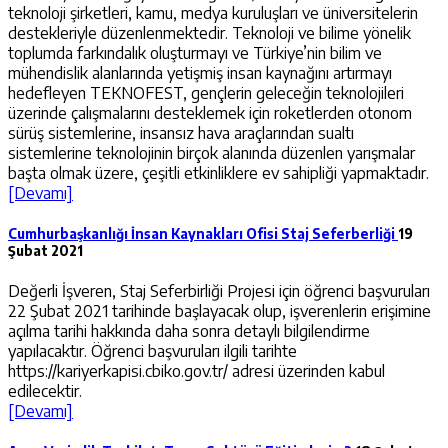
teknoloji şirketleri, kamu, medya kuruluşları ve üniversitelerin
destekleriyle düzenlenmektedir. Teknoloji ve bilime yönelik
toplumda farkındalık oluşturmayı ve Türkiye’nin bilim ve
mühendislik alanlarında yetişmiş insan kaynağını artırmayı
hedefleyen TEKNOFEST, gençlerin geleceğin teknolojileri
üzerinde çalışmalarını desteklemek için roketlerden otonom
sürüş sistemlerine, insansız hava araçlarından sualtı
sistemlerine teknolojinin birçok alanında düzenlen yarışmalar
başta olmak üzere, çeşitli etkinliklere ev sahipliği yapmaktadır.
[Devamı]
Cumhurbaşkanlığı İnsan Kaynakları Ofisi Staj Seferberliği
19
Şubat 2021
Değerli İşveren, Staj Seferbirliği Projesi için öğrenci başvuruları
22 Şubat 2021 tarihinde başlayacak olup, işverenlerin erişimine
açılma tarihi hakkında daha sonra detaylı bilgilendirme
yapılacaktır. Öğrenci başvuruları ilgili tarihte
https://kariyerkapisi.cbiko.gov.tr/ adresi üzerinden kabul
edilecektir.
[Devamı]