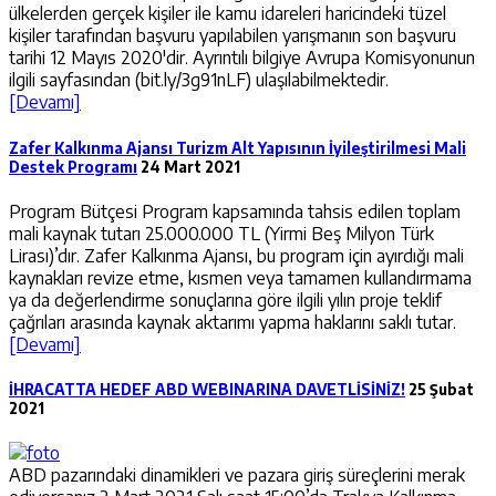
ülkelerden gerçek kişiler ile kamu idareleri haricindeki tüzel
kişiler tarafından başvuru yapılabilen yarışmanın son başvuru
tarihi 12 Mayıs 2020'dir. Ayrıntılı bilgiye Avrupa Komisyonunun
ilgili sayfasından (bit.ly/3g91nLF) ulaşılabilmektedir.
[Devamı]
Zafer Kalkınma Ajansı Turizm Alt Yapısının İyileştirilmesi Mali
Destek Programı
24 Mart 2021
Program Bütçesi Program kapsamında tahsis edilen toplam
mali kaynak tutarı 25.000.000 TL (Yirmi Beş Milyon Türk
Lirası)’dır. Zafer Kalkınma Ajansı, bu program için ayırdığı mali
kaynakları revize etme, kısmen veya tamamen kullandırmama
ya da değerlendirme sonuçlarına göre ilgili yılın proje teklif
çağrıları arasında kaynak aktarımı yapma haklarını saklı tutar.
[Devamı]
İHRACATTA HEDEF ABD WEBINARINA DAVETLİSİNİZ!
25 Şubat
2021
ABD pazarındaki dinamikleri ve pazara giriş süreçlerini merak