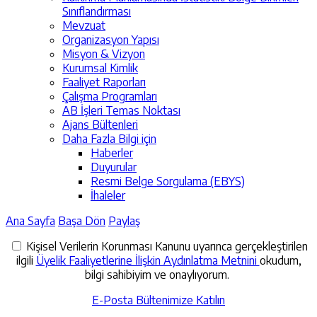
Sınıflandırması
Mevzuat
Organizasyon Yapısı
Misyon & Vizyon
Kurumsal Kimlik
Faaliyet Raporları
Çalışma Programları
AB İşleri Temas Noktası
Ajans Bültenleri
Daha Fazla Bilgi için
Haberler
Duyurular
Resmi Belge Sorgulama (EBYS)
İhaleler
Ana Sayfa
Başa Dön
Paylaş
Kişisel Verilerin Korunması Kanunu uyarınca gerçekleştirilen
ilgili
Üyelik Faaliyetlerine İlişkin Aydınlatma Metnini
okudum,
bilgi sahibiyim ve onaylıyorum.
E-Posta Bültenimize Katılın