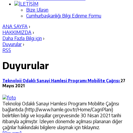
İLETİŞİM
Bize Ulaşın
Cumhurbaşkanlığı Bilgi Edinme Formu
ANA SAYFA
›
HAKKIMIZDA
›
Daha Fazla Bilgi için
›
Duyurular
›
RSS
Duyurular
Teknoloji Odaklı Sanayi Hamlesi Programı Mobilite Çağrısı
27
Mayıs 2021
Teknoloji Odaklı Sanayi Hamlesi Programı Mobilite Çağrısı
bağlantıda (http://www.hamle.gov.tr/Home/CagriPlani)
belirtilen bilgi ve koşullar çerçevesinde 30 Nisan 2021 tarihi
itibarıyla açılmıştır. İzleyen dönemde açılması plananan diğer
çağrılar hakkındaki bilgilere ulaşmak için tıklayınız.