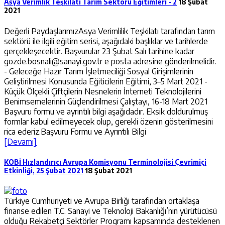
Asya Verimlik Teşkilatı Tarım Sektörü Eğitimleri - 2
18 Şubat
2021
Değerli PaydaşlarımızAsya Verimlilik Teşkilatı tarafından tarım
sektörü ile ilgili eğitim serisi, aşağıdaki başlıklar ve tarihlerde
gerçekleşecektir. Başvurular 23 Şubat Salı tarihine kadar
gozde.bosnali@sanayi.gov.tr e posta adresine gönderilmelidir.
- Geleceğe Hazır Tarım İşletmeciliği Sosyal Girişimlerinin
Geliştirilmesi Konusunda Eğiticilerin Eğitimi, 3–5 Mart 2021 -
Küçük Ölçekli Çiftçilerin Nesnelerin İnterneti Teknolojilerini
Benimsemelerinin Güçlendirilmesi Çalıştayı, 16-18 Mart 2021
Başvuru formu ve ayrıntılı bilgi aşağıdadır. Eksik doldurulmuş
formlar kabul edilmeyecek olup, gerekli özenin gösterilmesini
rica ederiz.Başvuru Formu ve Ayrıntılı Bilgi
[Devamı]
KOBİ Hızlandırıcı Avrupa Komisyonu Terminolojisi Çevrimiçi
Etkinliği, 25 Şubat 2021
18 Şubat 2021
Türkiye Cumhuriyeti ve Avrupa Birliği tarafından ortaklaşa
finanse edilen T.C. Sanayi ve Teknoloji Bakanlığı’nın yürütücüsü
olduğu Rekabetçi Sektörler Programı kapsamında desteklenen