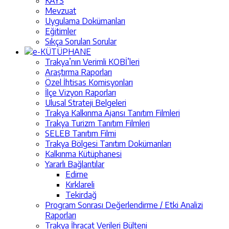
KAYS
Mevzuat
Uygulama Dokümanları
Eğitimler
Sıkça Sorulan Sorular
e-KÜTÜPHANE
Trakya’nın Verimli KOBİ’leri
Araştırma Raporları
Özel İhtisas Komisyonları
İlçe Vizyon Raporları
Ulusal Strateji Belgeleri
Trakya Kalkınma Ajansı Tanıtım Filmleri
Trakya Turizm Tanıtım Filmleri
SELEB Tanıtım Filmi
Trakya Bölgesi Tanıtım Dokümanları
Kalkınma Kütüphanesi
Yararlı Bağlantılar
Edirne
Kırklareli
Tekirdağ
Program Sonrası Değerlendirme / Etki Analizi
Raporları
Trakya İhracat Verileri Bülteni