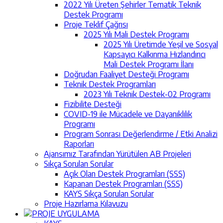
2022 Yılı Üreten Şehirler Tematik Teknik
Destek Programı
Proje Teklif Çağrısı
2025 Yılı Mali Destek Programı
2025 Yılı Üretimde Yeşil ve Sosyal
Kapsayıcı Kalkınma Hızlandırıcı
Mali Destek Programı İlanı
Doğrudan Faaliyet Desteği Programı
Teknik Destek Programları
2023 Yılı Teknik Destek-02 Programı
Fizibilite Desteği
COVID-19 ile Mücadele ve Dayanıklılık
Programı
Program Sonrası Değerlendirme / Etki Analizi
Raporları
Ajansımız Tarafından Yürütülen AB Projeleri
Sıkça Sorulan Sorular
Açık Olan Destek Programları (SSS)
Kapanan Destek Programları (SSS)
KAYS Sıkça Sorulan Sorular
Proje Hazırlama Kılavuzu
PROJE UYGULAMA