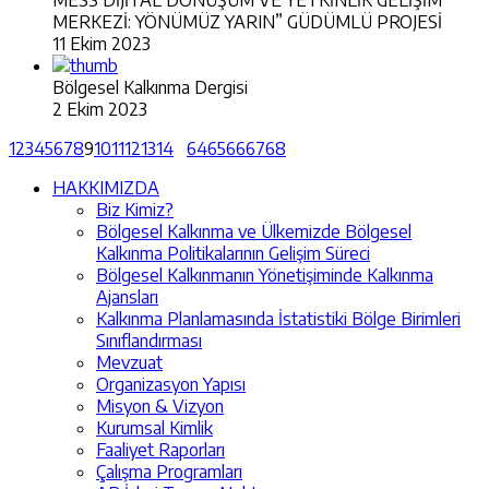
MERKEZİ: YÖNÜMÜZ YARIN” GÜDÜMLÜ PROJESİ
11 Ekim 2023
Bölgesel Kalkınma Dergisi
2 Ekim 2023
1
2
3
4
5
6
7
8
9
10
11
12
13
14
64
65
66
67
68
HAKKIMIZDA
Biz Kimiz?
Bölgesel Kalkınma ve Ülkemizde Bölgesel
Kalkınma Politikalarının Gelişim Süreci
Bölgesel Kalkınmanın Yönetişiminde Kalkınma
Ajansları
Kalkınma Planlamasında İstatistiki Bölge Birimleri
Sınıflandırması
Mevzuat
Organizasyon Yapısı
Misyon & Vizyon
Kurumsal Kimlik
Faaliyet Raporları
Çalışma Programları