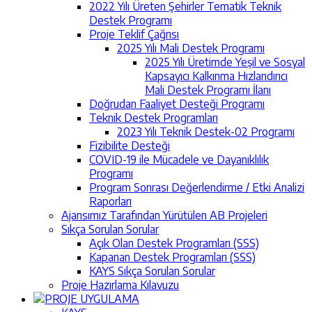
2022 Yılı Üreten Şehirler Tematik Teknik
Destek Programı
Proje Teklif Çağrısı
2025 Yılı Mali Destek Programı
2025 Yılı Üretimde Yeşil ve Sosyal
Kapsayıcı Kalkınma Hızlandırıcı
Mali Destek Programı İlanı
Doğrudan Faaliyet Desteği Programı
Teknik Destek Programları
2023 Yılı Teknik Destek-02 Programı
Fizibilite Desteği
COVID-19 ile Mücadele ve Dayanıklılık
Programı
Program Sonrası Değerlendirme / Etki Analizi
Raporları
Ajansımız Tarafından Yürütülen AB Projeleri
Sıkça Sorulan Sorular
Açık Olan Destek Programları (SSS)
Kapanan Destek Programları (SSS)
KAYS Sıkça Sorulan Sorular
Proje Hazırlama Kılavuzu
PROJE UYGULAMA