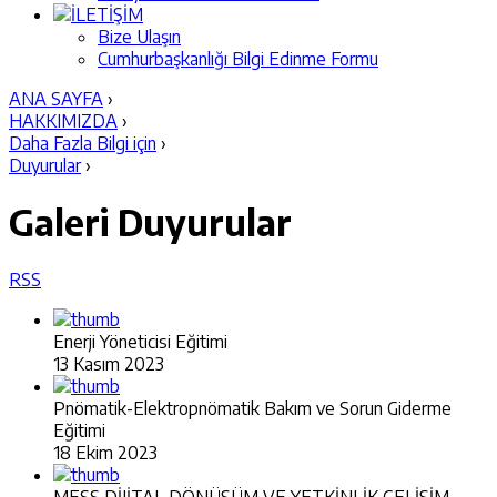
İLETİŞİM
Bize Ulaşın
Cumhurbaşkanlığı Bilgi Edinme Formu
ANA SAYFA
›
HAKKIMIZDA
›
Daha Fazla Bilgi için
›
Duyurular
›
Galeri
Duyurular
RSS
Enerji Yöneticisi Eğitimi
13 Kasım 2023
Pnömatik-Elektropnömatik Bakım ve Sorun Giderme
Eğitimi
18 Ekim 2023
MESS DİJİTAL DÖNÜŞÜM VE YETKİNLİK GELİŞİM