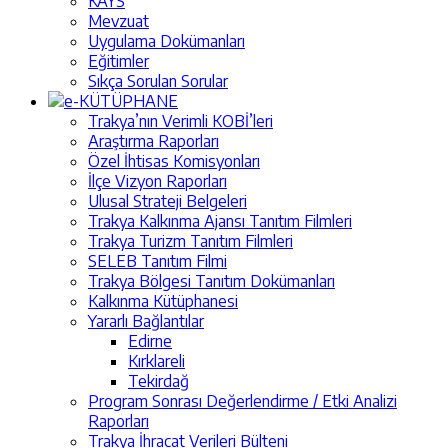
KAYS
Mevzuat
Uygulama Dokümanları
Eğitimler
Sıkça Sorulan Sorular
e-KÜTÜPHANE
Trakya’nın Verimli KOBİ’leri
Araştırma Raporları
Özel İhtisas Komisyonları
İlçe Vizyon Raporları
Ulusal Strateji Belgeleri
Trakya Kalkınma Ajansı Tanıtım Filmleri
Trakya Turizm Tanıtım Filmleri
SELEB Tanıtım Filmi
Trakya Bölgesi Tanıtım Dokümanları
Kalkınma Kütüphanesi
Yararlı Bağlantılar
Edirne
Kırklareli
Tekirdağ
Program Sonrası Değerlendirme / Etki Analizi
Raporları
Trakya İhracat Verileri Bülteni