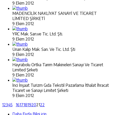
9 Ekim 2012
MADENCİLİK NAKLİYAT SANAYİ VE TİCARET
LİMİTED ŞİRKETİ
9 Ekim 2012
YRC Mak. San.ve Tic. Ltd. Şti.
9 Ekim 2012
Ünan Kalıp Mak. San. Ve Tic. Ltd. Şti
9 Ekim 2012
Hayrabolu Ortka Tarım Makineleri Sanayi Ve Ticaret
Limited Şirketi
9 Ekim 2012
İnci İnşaat Turizm Gıda Tekstil Pazarlama İthalat İhracat
Ticaret ve Sanayi Limitet Şirketi
9 Ekim 2012
1
2
3
4
5
16
17
18
19
20
21
22
Daha Fazla Bilgi için