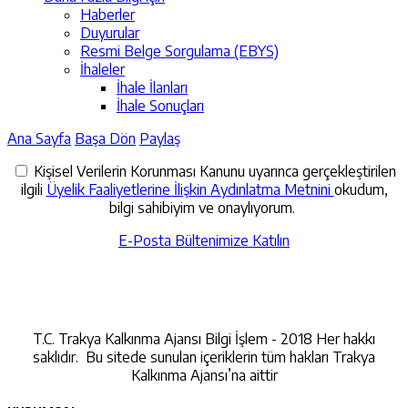
Haberler
Duyurular
Resmi Belge Sorgulama (EBYS)
İhaleler
İhale İlanları
İhale Sonuçları
Ana Sayfa
Başa Dön
Paylaş
Kişisel Verilerin Korunması Kanunu uyarınca gerçekleştirilen
ilgili
Üyelik Faaliyetlerine İlişkin Aydınlatma Metnini
okudum,
bilgi sahibiyim ve onaylıyorum.
E-Posta Bültenimize Katılın
İletişime Geçin
T.C. Trakya Kalkınma Ajansı Bilgi İşlem - 2018 Her hakkı
saklıdır. Bu sitede sunulan içeriklerin tüm hakları Trakya
Kalkınma Ajansı’na aittir