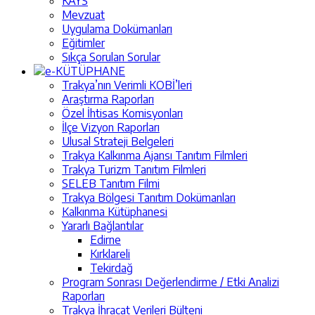
KAYS
Mevzuat
Uygulama Dokümanları
Eğitimler
Sıkça Sorulan Sorular
e-KÜTÜPHANE
Trakya’nın Verimli KOBİ’leri
Araştırma Raporları
Özel İhtisas Komisyonları
İlçe Vizyon Raporları
Ulusal Strateji Belgeleri
Trakya Kalkınma Ajansı Tanıtım Filmleri
Trakya Turizm Tanıtım Filmleri
SELEB Tanıtım Filmi
Trakya Bölgesi Tanıtım Dokümanları
Kalkınma Kütüphanesi
Yararlı Bağlantılar
Edirne
Kırklareli
Tekirdağ
Program Sonrası Değerlendirme / Etki Analizi
Raporları
Trakya İhracat Verileri Bülteni