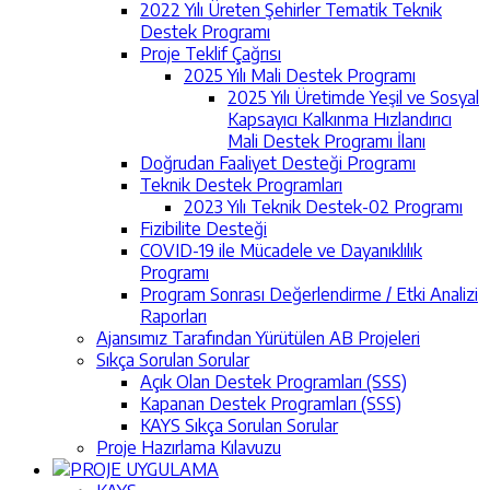
2022 Yılı Üreten Şehirler Tematik Teknik
Destek Programı
Proje Teklif Çağrısı
2025 Yılı Mali Destek Programı
2025 Yılı Üretimde Yeşil ve Sosyal
Kapsayıcı Kalkınma Hızlandırıcı
Mali Destek Programı İlanı
Doğrudan Faaliyet Desteği Programı
Teknik Destek Programları
2023 Yılı Teknik Destek-02 Programı
Fizibilite Desteği
COVID-19 ile Mücadele ve Dayanıklılık
Programı
Program Sonrası Değerlendirme / Etki Analizi
Raporları
Ajansımız Tarafından Yürütülen AB Projeleri
Sıkça Sorulan Sorular
Açık Olan Destek Programları (SSS)
Kapanan Destek Programları (SSS)
KAYS Sıkça Sorulan Sorular
Proje Hazırlama Kılavuzu
PROJE UYGULAMA