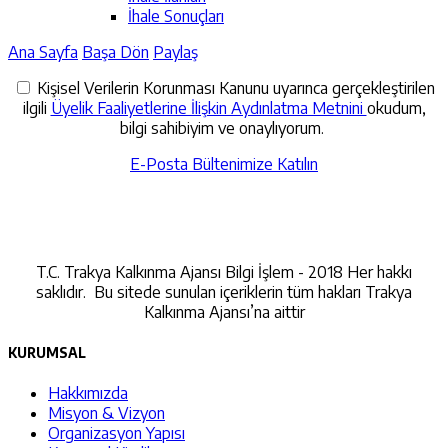
İhale Sonuçları
Ana Sayfa
Başa Dön
Paylaş
Kişisel Verilerin Korunması Kanunu uyarınca gerçekleştirilen
ilgili
Üyelik Faaliyetlerine İlişkin Aydınlatma Metnini
okudum,
bilgi sahibiyim ve onaylıyorum.
E-Posta Bültenimize Katılın
İletişime Geçin
T.C. Trakya Kalkınma Ajansı Bilgi İşlem - 2018 Her hakkı
saklıdır. Bu sitede sunulan içeriklerin tüm hakları Trakya
Kalkınma Ajansı’na aittir
KURUMSAL
Hakkımızda
Misyon & Vizyon
Organizasyon Yapısı