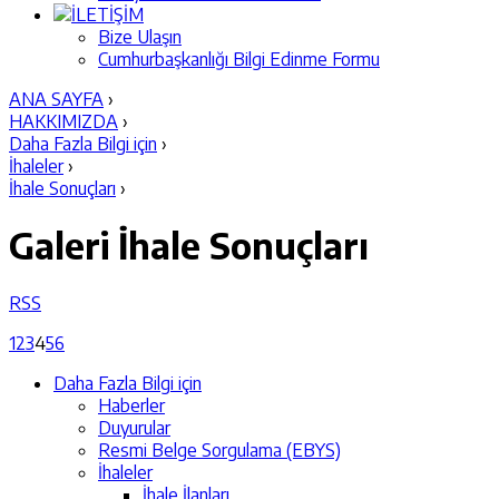
İLETİŞİM
Bize Ulaşın
Cumhurbaşkanlığı Bilgi Edinme Formu
ANA SAYFA
›
HAKKIMIZDA
›
Daha Fazla Bilgi için
›
İhaleler
›
İhale Sonuçları
›
Galeri
İhale Sonuçları
RSS
1
2
3
4
5
6
Daha Fazla Bilgi için
Haberler
Duyurular
Resmi Belge Sorgulama (EBYS)
İhaleler
İhale İlanları