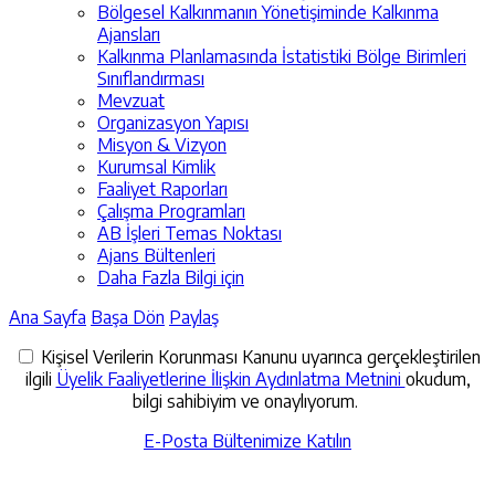
Bölgesel Kalkınmanın Yönetişiminde Kalkınma
Ajansları
Kalkınma Planlamasında İstatistiki Bölge Birimleri
Sınıflandırması
Mevzuat
Organizasyon Yapısı
Misyon & Vizyon
Kurumsal Kimlik
Faaliyet Raporları
Çalışma Programları
AB İşleri Temas Noktası
Ajans Bültenleri
Daha Fazla Bilgi için
Ana Sayfa
Başa Dön
Paylaş
Kişisel Verilerin Korunması Kanunu uyarınca gerçekleştirilen
ilgili
Üyelik Faaliyetlerine İlişkin Aydınlatma Metnini
okudum,
bilgi sahibiyim ve onaylıyorum.
E-Posta Bültenimize Katılın