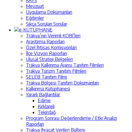
KAYS
Mevzuat
Uygulama Dokümanları
Eğitimler
Sıkça Sorulan Sorular
e-KÜTÜPHANE
Trakya’nın Verimli KOBİ’leri
Araştırma Raporları
Özel İhtisas Komisyonları
İlçe Vizyon Raporları
Ulusal Strateji Belgeleri
Trakya Kalkınma Ajansı Tanıtım Filmleri
Trakya Turizm Tanıtım Filmleri
SELEB Tanıtım Filmi
Trakya Bölgesi Tanıtım Dokümanları
Kalkınma Kütüphanesi
Yararlı Bağlantılar
Edirne
Kırklareli
Tekirdağ
Program Sonrası Değerlendirme / Etki Analizi
Raporları
Trakya İhracat Verileri Bülteni