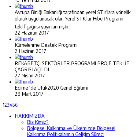
Avrupa Birliği Bakanlığı tarafından yerel STK'lara yönelik
olarak uygulanacak olan Yerel STK'lar Hibe Programı
teklif çağrısı yayınlanmıştır.
22 Haziran 2017
Kümelenme Destek Programı
2 Haziran 2017
REKABETÇİ SEKTÖRLER PROGRAMI PROJE TEKLİF
ÇAĞRISI AÇILDI
27 Nisan 2017
Edirne´de Ufuk2020 Genel Eğitimi
28 Mart 2017
1
2
3
4
5
6
HAKKIMIZDA
Biz Kimiz?
Bölgesel Kalkınma ve Ülkemizde Bölgesel
Kalkınma Politikalarının Gelişim Süreci