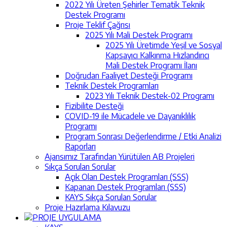
2022 Yılı Üreten Şehirler Tematik Teknik
Destek Programı
Proje Teklif Çağrısı
2025 Yılı Mali Destek Programı
2025 Yılı Üretimde Yeşil ve Sosyal
Kapsayıcı Kalkınma Hızlandırıcı
Mali Destek Programı İlanı
Doğrudan Faaliyet Desteği Programı
Teknik Destek Programları
2023 Yılı Teknik Destek-02 Programı
Fizibilite Desteği
COVID-19 ile Mücadele ve Dayanıklılık
Programı
Program Sonrası Değerlendirme / Etki Analizi
Raporları
Ajansımız Tarafından Yürütülen AB Projeleri
Sıkça Sorulan Sorular
Açık Olan Destek Programları (SSS)
Kapanan Destek Programları (SSS)
KAYS Sıkça Sorulan Sorular
Proje Hazırlama Kılavuzu
PROJE UYGULAMA