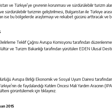
ve Türkiye’ye çevrenin korunması ve sürdürülebilir turizm alanınd
 sürdürülebilir turizmin geliştirilmesi, Bulgaristan ile Türkiye ara
lan ise bu bölgelerde araştırmayı ve rekabet gücünü arttıracak ve b
5
n Belirleme Teklif Çağrısı Avrupa Komisyonu tarafından düzenlenm
 Kültür ve Turizm Bakanlığı tarafından yürütülen EDEN Ulusal Destin
üğü Avrupa Birliği Ekonomik ve Sosyal Uyum Dairesi tarafından 3 a
n Türkiye’nin de faydalandığı Katılım Öncesi Mali Yardım Aracının (I
ülteni görüntülemek için tıklayınız.
san 2015