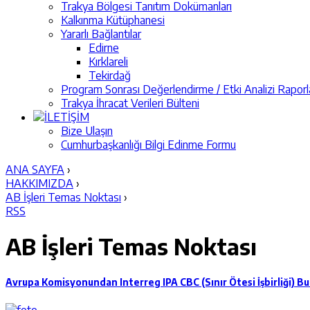
Trakya Bölgesi Tanıtım Dokümanları
Kalkınma Kütüphanesi
Yararlı Bağlantılar
Edirne
Kırklareli
Tekirdağ
Program Sonrası Değerlendirme / Etki Analizi Raporl
Trakya İhracat Verileri Bülteni
İLETİŞİM
Bize Ulaşın
Cumhurbaşkanlığı Bilgi Edinme Formu
ANA SAYFA
›
HAKKIMIZDA
›
AB İşleri Temas Noktası
›
RSS
AB İşleri Temas Noktası
Avrupa Komisyonundan Interreg IPA CBC (Sınır Ötesi İşbirliği) B