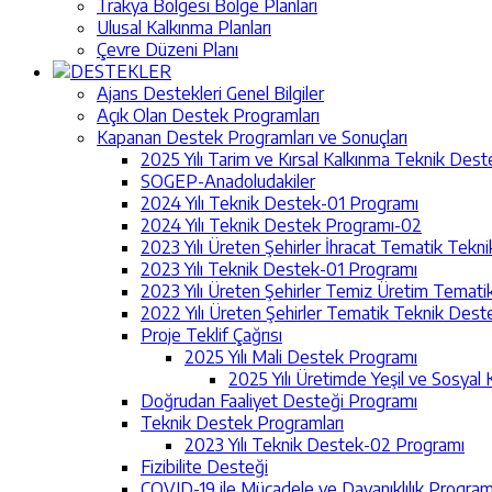
Trakya Bölgesi Bölge Planları
Ulusal Kalkınma Planları
Çevre Düzeni Planı
DESTEKLER
Ajans Destekleri Genel Bilgiler
Açık Olan Destek Programları
Kapanan Destek Programları ve Sonuçları
2025 Yılı Tarim ve Kırsal Kalkınma Teknik Des
SOGEP-Anadoludakiler
2024 Yılı Teknik Destek-01 Programı
2024 Yılı Teknik Destek Programı-02
2023 Yılı Üreten Şehirler İhracat Tematik Tek
2023 Yılı Teknik Destek-01 Programı
2023 Yılı Üreten Şehirler Temiz Üretim Temat
2022 Yılı Üreten Şehirler Tematik Teknik Des
Proje Teklif Çağrısı
2025 Yılı Mali Destek Programı
2025 Yılı Üretimde Yeşil ve Sosyal 
Doğrudan Faaliyet Desteği Programı
Teknik Destek Programları
2023 Yılı Teknik Destek-02 Programı
Fizibilite Desteği
COVID-19 ile Mücadele ve Dayanıklılık Program