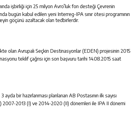
a işbirliği için 25 milyon Avro’luk fon desteği Çevrenin
sında bugün kabul edilen yeni Interreg-IPA sınır ötesi programının
eyin göçünü azaltacak olan tedbirlerdir.
ekte olan Avrupalı Seçkin Destinasyonlar (EDEN) projesinin 2015
asyonu teklif çağrısı için son başvuru tarihi 14.08.2015 saat
yda bir hazırlanması planlanan AB Postasının ilk sayısı
PA) 2007-2013 (I) ve 2014-2020 (II) dönemleri ile IPA II dönemi