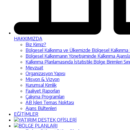
HAKKIMIZDA
Biz Kimiz?
Bölgesel Kalkınma ve Ülkemizde Bölgesel Kalkınma Pol
Bölgesel Kalkınmanın Yönetişiminde Kalkınma Ajansla
Kalkınma Planlamasında İstatistiki Bölge Birimleri Sın
Mevzuat
Organizasyon Yapısı
Misyon & Vizyon
Kurumsal Kimlik
Faaliyet Raporları
Çalışma Programları
AB İşleri Temas Noktası
Ajans Bültenleri
EĞİTİMLER
YATIRIM DESTEK OFİSLERİ
BÖLGE PLANLARI