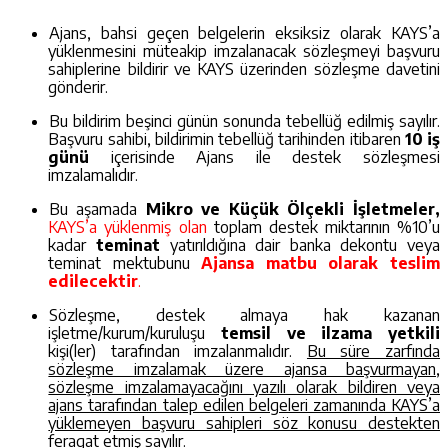
Ajans, bahsi geçen belgelerin eksiksiz olarak KAYS’a
yüklenmesini müteakip
imzalanacak sözleşmeyi başvuru
sahiplerine bildirir
ve KAYS üzerinden sözleşme davetini
gönderir.
Bu bildirim beşinci günün sonunda tebellüğ edilmiş sayılır.
Başvuru sahibi, bildirimin tebellüğ tarihinden itibaren
10 iş
günü
içerisinde Ajans ile destek sözleşmesi
imzalamalıdır.
Bu aşamada
Mikro ve Küçük Ölçekli İşletmeler,
KAYS’a yüklenmiş olan
toplam destek miktarının %10’u
kadar
teminat
yatırıldığına dair banka dekontu veya
teminat mektubunu
Ajansa matbu olarak teslim
edilecektir
.
Sözleşme, destek almaya hak kazanan
işletme/kurum/kuruluşu
temsil ve ilzama yetkili
kişi(ler) tarafından imzalanmalıdır.
Bu süre zarfında
sözleşme imzalamak üzere ajansa başvurmayan,
sözleşme imzalamayacağını yazılı olarak bildiren veya
ajans tarafından talep edilen belgeleri zamanında KAYS’a
yüklemeyen başvuru sahipleri söz konusu destekten
feragat etmiş sayılır.