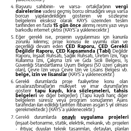
Başvuru sahibinin- ve varsa- ortak(lar)ının
vergi
dairelerine
vadesi geçmiş borcu olmadığını veya varsa
borcun yapılandırıldığını gösteren ve sözleşme
belgelerini eksiksiz olarak KAYS üzerinden teslim
tarihinden en fazla
15 gün önce
alınmış resmi yazı veya
barkodlu internet çıktısı (KAYS’a yüklenecektir.)
Eğer gerekli ise, projenin uygulanması için kanunla
zorunlu kılınmış; proje konusu ile uyumlu olan ve
geçerliliği devam eden
ÇED Raporu, ÇED Gerekli
Değildir Raporu, ÇED Kapsamında (Tabi)
Değildir
Raporu, İnşaat Ruhsatı, Sağlık Ruhsatı, Üretim İzni, Yapı
Kullanma İzni, Çalışma İzni ve Gıda Sicili Belgesi, İş
Güvenliği Standartlarına Uyum Belgesi (50 üzeri çalışanı
olan), Çevre İzin veya Çevre İzin ve Lisans Belgesi vb.
belge, izin ve lisanslar
(KAYS’a yüklenecektir.)
Gerekli durumlarda proje faaliyetine konu olan
arsa/arazi/bina(lar)ın mülkiyet ve imar durum(lar)ını
gösterir
tapu kaydı, kira sözleşmeleri, tahsis
belgeleri
ve diğer belge(ler). (Tapu kaydı hariç diğer
belgelerin süresiz veya program sonuçlarının Ajans
tarafından ilan edildiği tarihten itibaren asgari 5 yıl olması
gerekmektedir.) (KAYS’a yüklenecektir.)
Gerekli
durumlarda
onaylı
uygulama projeleri
(inşaat-betonarme, statik, elektrik, mekanik, vb. projeleri
- ihtiyaç duyulan teknik tasarımları, detayları, planları