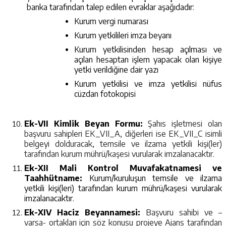
banka tarafından talep edilen evraklar aşağıdadır:
Kurum vergi numarası
Kurum yetkilileri imza beyanı
Kurum yetkilisinden hesap açılması ve
açılan hesaptan işlem yapacak olan kişiye
yetki verildiğine dair yazı
Kurum yetkilisi ve imza yetkilisi nüfus
cüzdan fotokopisi
Ek-VII Kimlik Beyan Formu:
Şahıs işletmesi olan
başvuru sahipleri EK_VII_A, diğerleri ise EK_VII_C isimli
belgeyi dolduracak, temsile ve ilzama yetkili kişi(ler)
tarafından kurum mührü/kaşesi vurularak imzalanacaktır.
Ek-XII Mali Kontrol Muvafakatnamesi ve
Taahhütname:
Kurum/kuruluşun temsile ve ilzama
yetkili kişi(leri) tarafından kurum mührü/kaşesi vurularak
imzalanacaktır.
Ek-XIV Haciz Beyannamesi:
Başvuru sahibi ve –
varsa- ortakları için söz konusu projeye Ajans tarafından