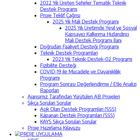
2022 Yılı Üreten Şehirler Tematik Teknik
Destek Programı
Proje Teklif Çağrısı
2025 Yılı Mali Destek Programı
2025 Yılı Üretimde Yeşil ve Sosyal
Kapsayıcı Kalkınma Hızlandırıcı
Mali Destek Programı İlanı
Doğrudan Faaliyet Desteği Programı
Teknik Destek Programları
2023 Yılı Teknik Destek-02 Programı
Fizibilite Desteği
COVID-19 ile Mücadele ve Dayanıklılık
Programı
Program Sonrası Değerlendirme / Etki Analizi
Raporları
Ajansımız Tarafından Yürütülen AB Projeleri
Sıkça Sorulan Sorular
Açık Olan Destek Programları (SSS)
Kapanan Destek Programları (SSS)
KAYS Sıkça Sorulan Sorular
Proje Hazırlama Kılavuzu
PROJE UYGULAMA