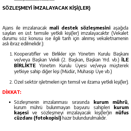
SÖZLEŞMEYİ İMZALAYACAK KİŞİ(LER)
Ajans ile imzalanacak
mali destek
sözleşmesini
aşağıda
sayılan en üst temsile yetkili kişi(ler) imzalayacaktır (Vekalet
durumu söz konusu ise ilgili tarih için alınmış vekaletnamenin
aslı ibraz edilmelidir.):
Kooperatifler ve Birlikler için Yönetim Kurulu Başkanı
ve/veya Başkan Vekili (2. Başkan, Başkan Yrd. vb.)
İLE
BİRLİKTE
Yönetim Kurulu Üyesi ve/veya müşterek
yetkiye sahip diğer kişi (Müdür, Muhasip Üye vb.)
Özel sektör işletmeleri için temsil ve ilzama yetkili kişi(ler).
DİKKAT:
Sözleşmenin imzalanması sırasında
kurum mührü
,
kurum mührü bulunmayan başvuru sahipleri
kurum
kaşesi
ve sözleşmeyi imzalayacak kişi(ler)in
nüfus
cüzdanı (fotokopisi)
hazır bulundurulmalıdır.