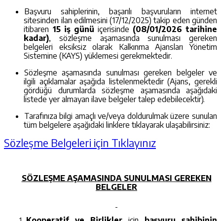
Başvuru sahiplerinin, başarılı başvuruların internet
sitesinden ilan edilmesini (17/12/2025) takip eden günden
itibaren
15 iş günü
içerisinde
(08/01/2026 tarihine
kadar)
,
sözleşme aşamasında sunulması gereken
belgeleri eksiksiz olarak Kalkınma Ajansları Yönetim
Sistemine (KAYS) yüklemesi gerekmektedir.
Sözleşme aşamasında sunulması gereken belgeler ve
ilgili açıklamalar aşağıda listelenmektedir (Ajans, gerekli
gördüğü durumlarda sözleşme aşamasında aşağıdaki
listede yer almayan ilave belgeler talep edebilecektir).
Tarafınıza bilgi amaçlı ve/veya doldurulmak üzere sunulan
tüm belgelere aşağıdaki linklere tıklayarak ulaşabilirsiniz:
Sözleşme Belgeleri için Tıklayınız
SÖZLEŞME AŞAMASINDA SUNULMASI GEREKEN
BELGELER
Kooperatif ve Birlikler
için
başvuru sahibinin