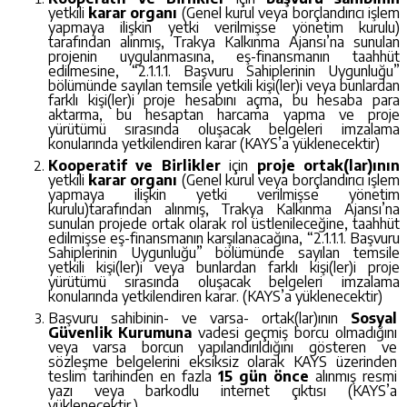
yetkili
karar organı
(Genel kurul veya borçlandırıcı işlem
yapmaya ilişkin yetki verilmişse yönetim kurulu)
tarafından alınmış, Trakya Kalkınma Ajansı’na sunulan
projenin uygulanmasına, eş-finansmanın taahhüt
edilmesine, “2.1.1.1. Başvuru Sahiplerinin Uygunluğu”
bölümünde sayılan temsile yetkili kişi(ler)i veya bunlardan
farklı kişi(ler)i proje hesabını açma, bu hesaba para
aktarma, bu hesaptan harcama yapma ve proje
yürütümü sırasında oluşacak belgeleri imzalama
konularında yetkilendiren karar (KAYS’a yüklenecektir)
Kooperatif ve Birlikler
için
proje ortak(lar)ının
yetkili
karar organı
(Genel kurul veya borçlandırıcı işlem
yapmaya ilişkin yetki verilmişse yönetim
kurulu)tarafından alınmış, Trakya Kalkınma Ajansı’na
sunulan projede ortak olarak rol üstlenileceğine, taahhüt
edilmişse eş-finansmanın karşılanacağına, “2.1.1.1. Başvuru
Sahiplerinin Uygunluğu” bölümünde sayılan temsile
yetkili kişi(ler)i veya bunlardan farklı kişi(ler)i proje
yürütümü sırasında oluşacak belgeleri imzalama
konularında yetkilendiren karar. (KAYS’a yüklenecektir)
Başvuru sahibinin- ve varsa- ortak(lar)ının
Sosyal
Güvenlik Kurumuna
vadesi geçmiş borcu olmadığını
veya varsa borcun yapılandırıldığını gösteren ve
sözleşme belgelerini eksiksiz olarak KAYS üzerinden
teslim tarihinden en fazla
15 gün önce
alınmış resmi
yazı veya barkodlu internet çıktısı (KAYS’a
yüklenecektir.)