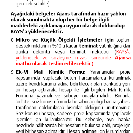
içerecek şekilde)
Aşağıdaki belgeler Ajans tarafından hazır şablon
olarak sunulmakta olup her bir belge ilgili
maddedeki açıklamaya uygun olarak doldurulup
KAYS’a yüklenecektir.
Mikro ve Küçük Ölçekli İşletmeler için
toplam
destek miktarının %10’u kadar
teminat
yatırıldığına dair
banka dekontu veya teminat mektubu. (
KAYS’a
yüklenecek ve sözleşme imzası sürecinde
Ajansa
matbu olarak teslim edilecektir
.)
Ek-VI Mali Kimlik Formu:
Yararlanıcılar proje
kapsamında yapılacak bütün harcamalarda kullanılmak
üzere kendi kurumu adına belirtilecek olan bankada yeni
bir hesap açtırarak, hesap ile ilgili bilgileri Mali Kimlik
Formuna yazmalı ve şubeye onaylatmalıdır. Bununla
birlikte, söz konusu formda hesabın açıldığı banka şubesi
tarafından doldurulacak kısımlar olduğunu unutmayınız.
Söz konusu hesap, sadece proje kapsamında yapılacak
işlemler için kullanılacaktır. Bu sebeple, aynı banka
nezdinde hâlihazırda bir hesabınız bulunsa dahi, proje için
yeni bir hesap açılmalıdır. Hesap açılması için kurumlardan