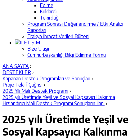
Edirne
Kırklareli
Tekirdağ
Program Sonrası Değerlendirme / Etki Analizi
Raporları
Trakya İhracat Verileri Bülteni
İLETİŞİM
Bize Ulaşın
Cumhurbaşkanlığı Bilgi Edinme Formu
ANA SAYFA
›
DESTEKLER
›
Kapanan Destek Programları ve Sonuçları
›
Proje Teklif Çağrısı
›
2025 Yılı Mali Destek Programı
›
2025 yılı Üretimde Yeşil ve Sosyal Kapsayıcı Kalkınma
Hızlandırıcı Mali Destek Programı Sonuçların İlanı
›
2025 yılı Üretimde Yeşil ve
Sosyal Kapsayıcı Kalkınma