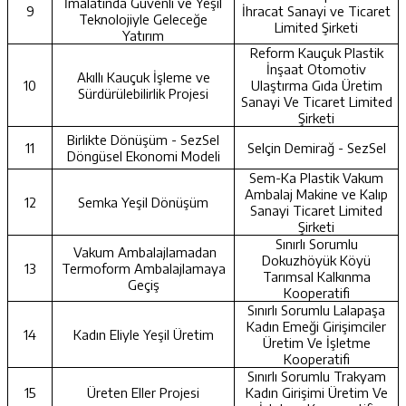
İmalatında Güvenli ve Yeşil
9
İhracat Sanayi ve Ticaret
Teknolojiyle Geleceğe
Limited Şirketi
Yatırım
Reform Kauçuk Plastik
İnşaat Otomotiv
Akıllı Kauçuk İşleme ve
10
Ulaştırma Gıda Üretim
Sürdürülebilirlik Projesi
Sanayi Ve Ticaret Limited
Şirketi
Birlikte Dönüşüm - SezSel
11
Selçin Demirağ - SezSel
Döngüsel Ekonomi Modeli
Sem-Ka Plastik Vakum
Ambalaj Makine ve Kalıp
12
Semka Yeşil Dönüşüm
Sanayi Ticaret Limited
Şirketi
Sınırlı Sorumlu
Vakum Ambalajlamadan
Dokuzhöyük Köyü
13
Termoform Ambalajlamaya
Tarımsal Kalkınma
Geçiş
Kooperatifi
Sınırlı Sorumlu Lalapaşa
Kadın Emeği Girişimciler
14
Kadın Eliyle Yeşil Üretim
Üretim Ve İşletme
Kooperatifi
Sınırlı Sorumlu Trakyam
15
Üreten Eller Projesi
Kadın Girişimi Üretim Ve