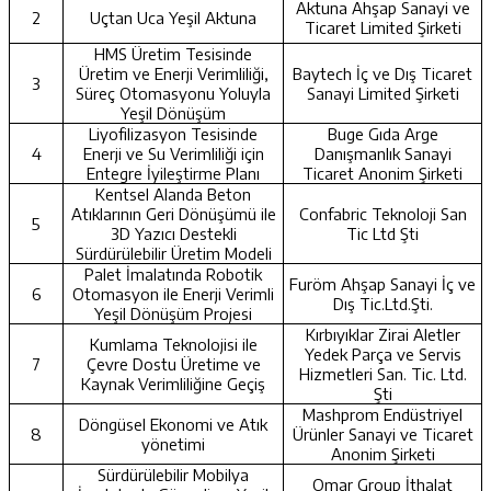
Aktuna Ahşap Sanayi ve
2
Uçtan Uca Yeşil Aktuna
Ticaret Limited Şirketi
HMS Üretim Tesisinde
Üretim ve Enerji Verimliliği,
Baytech İç ve Dış Ticaret
3
Süreç Otomasyonu Yoluyla
Sanayi Limited Şirketi
Yeşil Dönüşüm
Liyofilizasyon Tesisinde
Buge Gıda Arge
4
Enerji ve Su Verimliliği için
Danışmanlık Sanayi
Entegre İyileştirme Planı
Ticaret Anonim Şirketi
Kentsel Alanda Beton
Atıklarının Geri Dönüşümü ile
Confabric Teknoloji San
5
3D Yazıcı Destekli
Tic Ltd Şti
Sürdürülebilir Üretim Modeli
Palet İmalatında Robotik
Furöm Ahşap Sanayi İç ve
6
Otomasyon ile Enerji Verimli
Dış Tic.Ltd.Şti.
Yeşil Dönüşüm Projesi
Kırbıyıklar Zirai Aletler
Kumlama Teknolojisi ile
Yedek Parça ve Servis
7
Çevre Dostu Üretime ve
Hizmetleri San. Tic. Ltd.
Kaynak Verimliliğine Geçiş
Şti
Mashprom Endüstriyel
Döngüsel Ekonomi ve Atık
8
Ürünler Sanayi ve Ticaret
yönetimi
Anonim Şirketi
Sürdürülebilir Mobilya
Omar Group İthalat