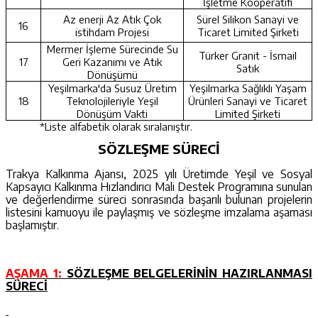
İşletme Kooperatifi
Az enerji Az Atık Çok
Sürel Silikon Sanayi ve
16
istihdam Projesi
Ticaret Limited Şirketi
Mermer İşleme Sürecinde Su
Türker Granit - İsmail
17
Geri Kazanımı ve Atık
Satık
Dönüşümü
Yeşilmarka'da Susuz Üretim
Yeşilmarka Sağlıklı Yaşam
18
Teknolojileriyle Yeşil
Ürünleri Sanayi ve Ticaret
Dönüşüm Vakti
Limited Şirketi
*Liste alfabetik olarak sıralanıştır.
SÖZLEŞME SÜRECİ
Trakya Kalkınma Ajansı, 2025 yılı Üretimde Yeşil ve Sosyal
Kapsayıcı Kalkınma Hızlandırıcı Mali Destek Programına sunulan
ve değerlendirme süreci sonrasında başarılı bulunan projelerin
listesini kamuoyu ile paylaşmış ve sözleşme imzalama aşaması
başlamıştır.
AŞAMA 1:
SÖZLEŞME BELGELERİNİN HAZIRLANMASI
SÜRECİ