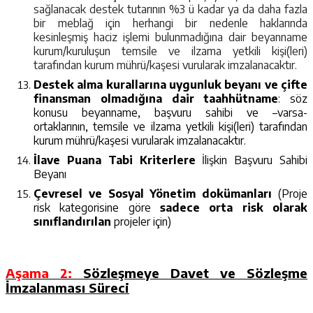
sağlanacak destek tutarının %3 ü kadar ya da daha fazla
bir meblağ için herhangi bir nedenle haklarında
kesinleşmiş haciz işlemi bulunmadığına dair beyanname
kurum/kuruluşun temsile ve ilzama yetkili kişi(leri)
tarafından kurum mührü/kaşesi vurularak imzalanacaktır.
Destek alma kurallarına uygunluk beyanı ve çifte
finansman olmadığına dair taahhütname
: söz
konusu beyanname, başvuru sahibi ve –varsa-
ortaklarının, temsile ve ilzama yetkili kişi(leri) tarafından
kurum mührü/kaşesi vurularak imzalanacaktır.
İlave Puana Tabi Kriterlere
İlişkin Başvuru Sahibi
Beyanı
Çevresel ve Sosyal Yönetim dokümanları
(Proje
risk kategorisine göre
sadece orta risk olarak
sınıflandırılan
projeler için)
Aşama 2:
Sözleşmeye Davet ve Sözleşme
İmzalanması Süreci