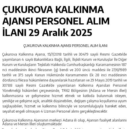
ÇUKUROVA KALKINMA
AJANSI PERSONEL ALIM
İLANI
29 Aralık 2025
ÇUKUROVA KALKINMA AJANSI PERSONEL ALIM İLANI
Çukurova Kalkınma Ajansı, 15/7/2018 tarihli ve 30479 sayılı Resmi Gazete’de
yayımlanan 4 sayılı Bakanlıklara Bağlı, İlgili, İlişkili Kurum ve Kuruluşlar İle Diğer
Kurum ve Kuruluşların Teşkilatı Hakkında Cumhurbaşkanlığı Kararnamesinin 187
nci maddesinin ikinci fıkrasının (g) bendi ve 200 üncü maddesi ile 27/6/1989
tarihli ve 375 sayılı Kanun Hükmünde Kararnamenin Ek 28 inci maddesinin
dördüncü fıkrası hükümlerine dayanılarak hazırlanan ve 29 Mayıs 2019 tarihli ve
30788 sayılı Resmi Gazete’de yayımlanan Kalkınma Ajansları Personel
Yönetmeliği hükümleri çerçevesinde, TR62 Bölgesinin (Adana ve Mersin illeri)
kalkınmasına ve gelişmesine hizmet etmek ve katkıda bulunmak isteyen,
yeniliğe ve gelişime açık, analitik düşünebilen, değişen çalışma koşullarına uyum
sağlayabilen, hizmet ve kalkınma bilinciyle ve sorumluluğuyla hareket eden,
seyahat engeli olmayan 4 Uzman Personel alımı gerçekleştirecektir.
Çukurova Kalkınma Ajansının merkezi Adana ili olup, Ajansın faaliyet alanlarını
Adana ve Mersin İlleri oluşturmaktadır.