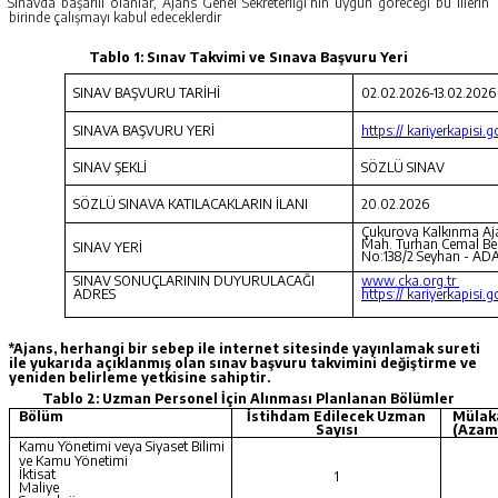
Sınavda başarılı olanlar, Ajans Genel Sekreterliği’nin uygun göreceği bu illerin
birinde çalışmayı kabul edeceklerdir
Tablo 1: Sınav Takvimi ve Sınava Başvuru Yeri
SINAV BAŞVURU TARİHİ
02.02.2026-13.02.2026
SINAVA BAŞVURU YERİ
https:// kariyerkapisi.g
SINAV ŞEKLİ
SÖZLÜ SINAV
SÖZLÜ SINAVA KATILACAKLARIN İLANI
20.02.2026
Çukurova Kalkınma A
Mah. Turhan Cemal Ber
SINAV YERİ
No:138/2 Seyhan - A
SINAV SONUÇLARININ DUYURULACAĞI
www.cka.org.tr
ADRES
https:// kariyerkapisi.g
*Ajans, herhangi bir sebep ile internet sitesinde yayınlamak sureti
ile yukarıda açıklanmış olan sınav başvuru takvimini değiştirme ve
yeniden belirleme yetkisine sahiptir.
Tablo 2: Uzman Personel İçin Alınması Planlanan Bölümler
Bölüm
İstihdam Edilecek Uzman
Mülaka
Sayısı
(Azam
Kamu Yönetimi veya Siyaset Bilimi
ve Kamu Yönetimi
İktisat
1
Maliye