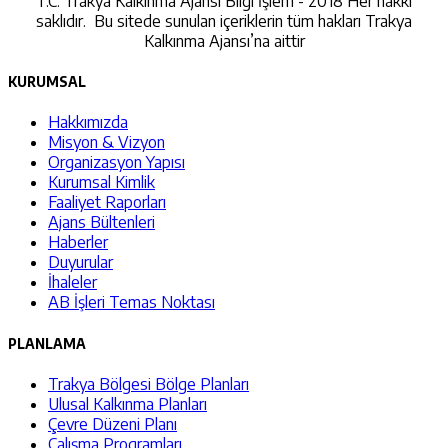
T.C. Trakya Kalkınma Ajansı Bilgi İşlem - 2018 Her hakkı
saklıdır. Bu sitede sunulan içeriklerin tüm hakları Trakya
Kalkınma Ajansı’na aittir
KURUMSAL
Hakkımızda
Misyon & Vizyon
Organizasyon Yapısı
Kurumsal Kimlik
Faaliyet Raporları
Ajans Bültenleri
Haberler
Duyurular
İhaleler
AB İşleri Temas Noktası
PLANLAMA
Trakya Bölgesi Bölge Planları
Ulusal Kalkınma Planları
Çevre Düzeni Planı
Çalışma Programları