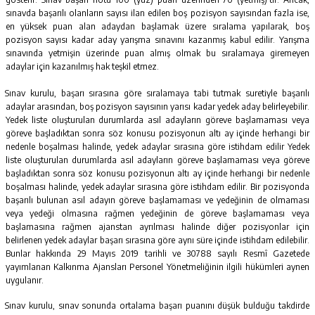
sınavda başarılı olanların sayısı ilan edilen boş pozisyon sayısından fazla ise,
en yüksek puan alan adaydan başlamak üzere sıralama yapılarak, boş
pozisyon sayısı kadar aday yarışma sınavını kazanmış kabul edilir. Yarışma
sınavında yetmişin üzerinde puan almış olmak bu sıralamaya giremeyen
adaylar için kazanılmış hak teşkil etmez.
Sınav kurulu, başarı sırasına göre sıralamaya tabi tutmak suretiyle başarılı
adaylar arasından, boş pozisyon sayısının yarısı kadar yedek aday belirleyebilir.
Yedek liste oluşturulan durumlarda asıl adayların göreve başlamaması veya
göreve başladıktan sonra söz konusu pozisyonun altı ay içinde herhangi bir
nedenle boşalması halinde, yedek adaylar sırasına göre istihdam edilir Yedek
liste oluşturulan durumlarda asıl adayların göreve başlamaması veya göreve
başladıktan sonra söz konusu pozisyonun altı ay içinde herhangi bir nedenle
boşalması halinde, yedek adaylar sırasına göre istihdam edilir. Bir pozisyonda
başarılı bulunan asıl adayın göreve başlamaması ve yedeğinin de olmaması
veya yedeği olmasına rağmen yedeğinin de göreve başlamaması veya
başlamasına rağmen ajanstan ayrılması halinde diğer pozisyonlar için
belirlenen yedek adaylar başarı sırasına göre aynı süre içinde istihdam edilebilir.
Bunlar hakkında 29 Mayıs 2019 tarihli ve 30788 sayılı Resmî Gazetede
yayımlanan Kalkınma Ajansları Personel Yönetmeliğinin ilgili hükümleri aynen
uygulanır.
Sınav kurulu, sınav sonunda ortalama başarı puanını düşük bulduğu takdirde