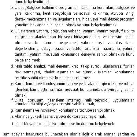
bunu belgelendirmek.
Ulusal/Bölgesel kalkınma programları, kalkınma kuramları, bölgesel ve
yerel kalkınma, kent sosyolojisi ve sosyal kalkınma, Avrupa Birliği
destek mekanizmaları ve uygulamaları, hibe veya mali destek program
yönetimi hakkında bilgi sahibi olmak ve bunu belgelendirmek.
Uluslararası yatırım, doğrudan yabancı yatırım, yatırım teşvik, fizibilite
çalışmaları alanlarından bir veya birkaçında bilgi ve deneyim sahibi
olmak ve bu durumu belgelemek, yatırım koşul ve olasılıklarını
değerlendirme, detaylı pazar ve sektör analizleri hazırlama, yatırım
tanıtımı, yatırım mevzuatı konusunda deneyim sahibi olmak ve bunu
belgelendirmek.
Mali tablo analizi, mali denetim, kredi takip süreci, uluslararası fonlar,
risk sermayesi, ithalat aşamaları ve gümrük işlemleri konularında
tecrübe sahibi olmak ve bunu belgelendirmek.
Kamu kurum ve kuruluşlarının izin ve yetki alanına giren izin ve ruhsat
işlemleri, kamulaştırma, imar mevzuatı konularında deneyim/bilgi sahibi
olmak.
Dijital dönüşüm, nesnelerin interneti, milli teknoloji uygulamaları
konularında bilgi ve/veya deneyim sahibi olmak,
Kümelenme ve inovasyon konularında tecrübe sahibi olmak.
Alanında yüksek lisans ve/veya doktora yapmış olmak.
İkinci bir yabancı dil biliyor olmak ve bu durumu belgelemek.
Tüm adaylar başvuruda bulunacakları alanla ilgili olarak aranan şartları ve