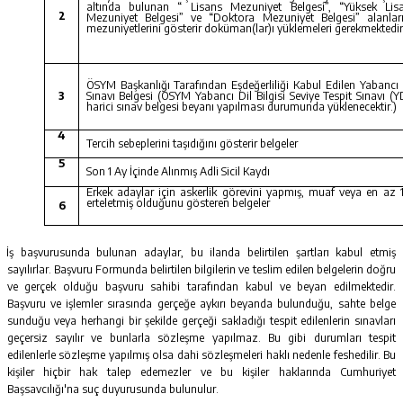
altında bulunan “ Lisans Mezuniyet Belgesi”, “Yüksek Lis
2
Mezuniyet Belgesi” ve “Doktora Mezuniyet Belgesi” alanlar
mezuniyetlerini gösterir doküman(lar)ı yüklemeleri gerekmektedir
ÖSYM Başkanlığı Tarafından Eşdeğerliliği Kabul Edilen Yabancı 
3
Sınavı Belgesi (ÖSYM Yabancı Dil Bilgisi Seviye Tespit Sınavı (Y
harici sınav belgesi beyanı yapılması durumunda yüklenecektir.)
4
Tercih sebeplerini taşıdığını gösterir belgeler
5
Son 1 Ay İçinde Alınmış Adli Sicil Kaydı
Erkek adaylar için askerlik görevini yapmış, muaf veya en az 1
erteletmiş olduğunu gösteren belgeler
6
İş başvurusunda bulunan adaylar, bu ilanda belirtilen şartları kabul etmiş
sayılırlar. Başvuru Formunda belirtilen bilgilerin ve teslim edilen belgelerin doğru
ve gerçek olduğu başvuru sahibi tarafından kabul ve beyan edilmektedir.
Başvuru ve işlemler sırasında gerçeğe aykırı beyanda bulunduğu, sahte belge
sunduğu veya herhangi bir şekilde gerçeği sakladığı tespit edilenlerin sınavları
geçersiz sayılır ve bunlarla sözleşme yapılmaz. Bu gibi durumları tespit
edilenlerle sözleşme yapılmış olsa dahi sözleşmeleri haklı nedenle feshedilir. Bu
kişiler hiçbir hak talep edemezler ve bu kişiler haklarında Cumhuriyet
Başsavcılığı'na suç duyurusunda bulunulur.