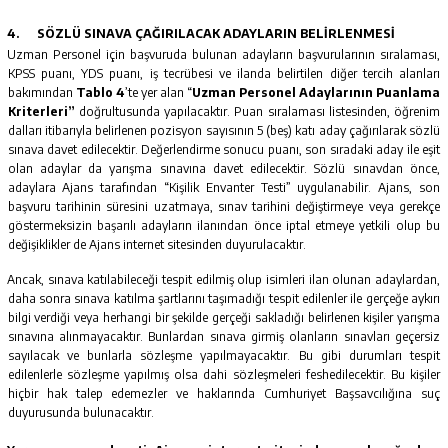
4.
SÖZLÜ SINAVA ÇAĞIRILACAK ADAYLARIN BELİRLENMESİ
Uzman Personel için başvuruda bulunan adayların başvurularının sıralaması,
KPSS puanı, YDS puanı, iş tecrübesi ve ilanda belirtilen diğer tercih alanları
bakımından
Tablo 4
’te yer alan “
Uzman Personel Adaylarının Puanlama
Kriterleri”
doğrultusunda yapılacaktır. Puan sıralaması listesinden, öğrenim
dalları itibarıyla belirlenen pozisyon sayısının 5 (beş) katı aday çağırılarak sözlü
sınava davet edilecektir. Değerlendirme sonucu puanı, son sıradaki aday ile eşit
olan adaylar da yarışma sınavına davet edilecektir. Sözlü sınavdan önce,
adaylara Ajans tarafından “Kişilik Envanter Testi” uygulanabilir. Ajans, son
başvuru tarihinin süresini uzatmaya, sınav tarihini değiştirmeye veya gerekçe
göstermeksizin başarılı adayların ilanından önce iptal etmeye yetkili olup bu
değişiklikler de Ajans internet sitesinden duyurulacaktır.
Ancak, sınava katılabileceği tespit edilmiş olup isimleri ilan olunan adaylardan,
daha sonra sınava katılma şartlarını taşımadığı tespit edilenler ile gerçeğe aykırı
bilgi verdiği veya herhangi bir şekilde gerçeği sakladığı belirlenen kişiler yarışma
sınavına alınmayacaktır. Bunlardan sınava girmiş olanların sınavları geçersiz
sayılacak ve bunlarla sözleşme yapılmayacaktır. Bu gibi durumları tespit
edilenlerle sözleşme yapılmış olsa dahi sözleşmeleri feshedilecektir. Bu kişiler
hiçbir hak talep edemezler ve haklarında Cumhuriyet Başsavcılığına suç
duyurusunda bulunacaktır.