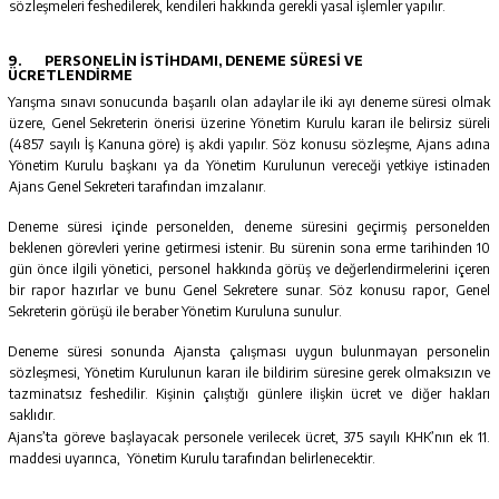
sözleşmeleri feshedilerek, kendileri hakkında gerekli yasal işlemler yapılır.
9.
PERSONELİN İSTİHDAMI, DENEME SÜRESİ VE
ÜCRETLENDİRME
Yarışma sınavı sonucunda başarılı olan adaylar ile iki ayı deneme süresi olmak
üzere, Genel Sekreterin önerisi üzerine Yönetim Kurulu kararı ile belirsiz süreli
(4857 sayılı İş Kanuna göre) iş akdi yapılır. Söz konusu sözleşme, Ajans adına
Yönetim Kurulu başkanı ya da Yönetim Kurulunun vereceği yetkiye istinaden
Ajans Genel Sekreteri tarafından imzalanır.
Deneme süresi içinde personelden, deneme süresini geçirmiş personelden
beklenen görevleri yerine getirmesi istenir. Bu sürenin sona erme tarihinden 10
gün önce ilgili yönetici, personel hakkında görüş ve değerlendirmelerini içeren
bir rapor hazırlar ve bunu Genel Sekretere sunar. Söz konusu rapor, Genel
Sekreterin görüşü ile beraber Yönetim Kuruluna sunulur.
Deneme süresi sonunda Ajansta çalışması uygun bulunmayan personelin
sözleşmesi, Yönetim Kurulunun kararı ile bildirim süresine gerek olmaksızın ve
tazminatsız feshedilir. Kişinin çalıştığı günlere ilişkin ücret ve diğer hakları
saklıdır.
Ajans’ta göreve başlayacak personele verilecek ücret, 375 sayılı KHK’nın ek 11.
maddesi uyarınca, Yönetim Kurulu tarafından belirlenecektir.