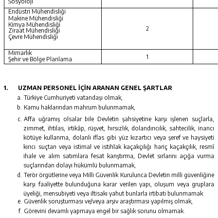
Sosyoloji
Endüstri Mühendisliği
Makine Mühendisliği
Kimya Mühendisliği
2
Ziraat Mühendisliği
Çevre Mühendisliği
Mimarlık
1
Şehir ve Bölge Planlama
1.
UZMAN PERSONEL İÇİN ARANAN GENEL ŞARTLAR
Türkiye Cumhuriyeti vatandaşı olmak,
Kamu haklarından mahrum bulunmamak,
Affa uğramış olsalar bile Devletin şahsiyetine karşı işlenen suçlarla,
zimmet, ihtilas, irtikâp, rüşvet, hırsızlık, dolandırıcılık, sahtecilik, inancı
kötüye kullanma, dolanlı iflas gibi yüz kızartıcı veya şeref ve haysiyeti
kırıcı suçtan veya istimal ve istihlak kaçakçılığı hariç kaçakçılık, resmî
ihale ve alım satımlara fesat karıştırma, Devlet sırlarını açığa vurma
suçlarından dolayı hükümlü bulunmamak,
Terör örgütlerine veya Milli Güvenlik Kurulunca Devletin milli güvenliğine
karşı faaliyette bulunduğuna karar verilen yapı, oluşum veya gruplara
üyeliği, mensubiyeti veya iltisakı yahut bunlarla irtibatı bulunmamak.
Güvenlik soruşturması ve/veya arşiv araştırması yapılmış olmak,
Görevini devamlı yapmaya engel bir sağlık sorunu olmamak.