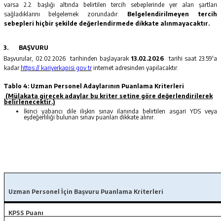
varsa 2.2. başlığı altında belirtilen tercih sebeplerinde yer alan şartları
sağladıklarını belgelemek zorundadır.
Belgelendirilmeyen tercih
sebepleri hiçbir şekilde değerlendirmede dikkate alınmayacaktır.
3.
BAŞVURU
Başvurular, 02.02.2026
tarihinden başlayarak
13.02.2026
tarihi saat 23.59'a
kadar
https:// kariyerkapisi.gov.tr
internet adresinden yapılacaktır.
Tablo 4: Uzman Personel Adaylarının Puanlama Kriterleri
(Mülakata girecek adaylar bu kriter setine göre değerlendirilerek
belirlenecektir.)
İkinci yabancı dile ilişkin sınav ilanında belirtilen asgari YDS veya
eşdeğerliliği bulunan sınav puanları dikkate alınır.
Uzman Personel İçin Başvuru Puanlama Kriterleri
KPSS Puanı