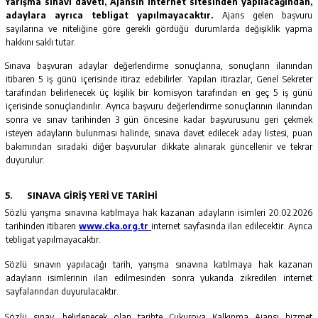
Yarışma sınavı daveti, Ajansın internet sitesinden yapılacağından,
adaylara ayrıca tebligat yapılmayacaktır.
Ajans gelen başvuru
sayılarına ve niteliğine göre gerekli gördüğü durumlarda değişiklik yapma
hakkını saklı tutar.
Sınava başvuran adaylar değerlendirme sonuçlarına, sonuçların ilanından
itibaren 5 iş günü içerisinde itiraz edebilirler. Yapılan itirazlar, Genel Sekreter
tarafından belirlenecek üç kişilik bir komisyon tarafından en geç 5 iş günü
içerisinde sonuçlandırılır. Ayrıca başvuru değerlendirme sonuçlarının ilanından
sonra ve sınav tarihinden 3 gün öncesine kadar başvurusunu geri çekmek
isteyen adayların bulunması halinde, sınava davet edilecek aday listesi, puan
bakımından sıradaki diğer başvurular dikkate alınarak güncellenir ve tekrar
duyurulur.
5.
SINAVA GİRİŞ YERİ VE TARİHİ
Sözlü yarışma sınavına katılmaya hak kazanan adayların isimleri 20.02.2026
tarihinden itibaren
www.cka.org.tr
internet sayfasında ilan edilecektir. Ayrıca
tebligat yapılmayacaktır.
Sözlü sınavın yapılacağı tarih, yarışma sınavına katılmaya hak kazanan
adayların isimlerinin ilan edilmesinden sonra yukarıda zikredilen internet
sayfalarından duyurulacaktır.
Sözlü sınav, belirlenecek olan tarihte Çukurova Kalkınma Ajansı hizmet