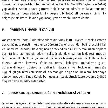
binasında (Döşeme Mah. Turhan Cemal Beriker Bulv. No:138/2 Seyhan - ADANA)
yapılacaktır. Sözlü sınava girmeye hak kazanan adaylar mülakat tarihinde
nüfus cüzdanı veya sürücü kimlik belgesi gibi fotoğraflı ve onaylı bir kimlik
belgesiyle birlikte mülakatın yapılacağı yerde hazır bulunacaklardır.
6.
YARIŞMA SINAVININ YAPILIŞI
Yarışma sınavı “sözlü” olarak yapılacaktır. Sınav kurulu üyeleri (Genel Sekreterin
başkanlığında, Yönetim Kurulunca öğretim üyeleri arasından belirlenecek iki kişi
ve Sanayi ve Teknoloji Bakanlığınca görevlendirilen iki kişi olmak üzere toplam
beş kişilik sınav kurulu), adayın çalıştığı alandaki uzmanlık düzeyi, mesleki
tecrübe ve bilgi birikimi, yabancı dil bilgisi ve bilinen yabancı dili kullanabilme
düzeyi, adayın kavrayış, ifade ve temsil kabiliyeti, muhakeme gücü,
görevlendirilecek pozisyona yatkınlık, davranış ve tepkilerinin mesleğe
uygunluğu gibi niteliklere sahip olup olmadığını da göz önüne alarak her adaya
ayrı ayrı not verir. Sınav Kurulu bu hususları tespit etmek üzere uygun gördüğü
bilgi ve belgeleri adaylardan ister.
7.
SINAV SONUÇLARININ DEĞERLENDİRİLMESİ VE İLANI
Sınav kurulu üyelerinin verdikleri notların aritmetik ortalaması sınav sonucunu
gösterir. Sınav başarı notu 100 (yüz) puan üzerinden 70 (yetmiş)’tir. Ancak,