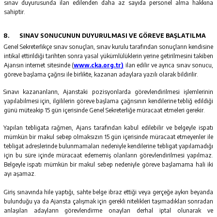
sınav duyurusunda ilan edilenden daha az sayıda personel alma hakkına
sahiptir.
8.
SINAV SONUCUNUN DUYURULMASI VE GÖREVE BAŞLATILMA
Genel Sekreterlikçe sınav sonuçları, sınav kurulu tarafından sonuçların kendisine
intikal ettirildiği tarihten sonra yasal yükümlülüklerin yerine getirilmesini takiben
Ajansın internet sitesinde (
www.cka.org.tr
)
ilan edilir ve ayrıca sınav sonucu,
göreve başlama çağrısı ile birlikte, kazanan adaylara yazılı olarak bildirilir.
Sınavı kazananların, Ajanstaki pozisyonlarda görevlendirilmesi işlemlerinin
yapılabilmesi için, ilgililerin göreve başlama çağrısının kendilerine tebliğ edildiği
günü müteakip 15 gün içerisinde Genel Sekreterliğe müracaat etmeleri gerekir.
Yapılan tebligata rağmen, Ajans tarafından kabul edilebilir ve belgeyle ispatı
mümkün bir makul sebep olmaksızın 15 gün içerisinde müracaat etmeyenler ile
tebligat adreslerinde bulunmamaları nedeniyle kendilerine tebligat yapılamadığı
için bu süre içinde müracaat edememiş olanların görevlendirilmesi yapılmaz.
Belgeyle ispatı mümkün bir makul sebep nedeniyle göreve başlamama hali iki
ayı aşamaz.
Giriş sınavında hile yaptığı, sahte belge ibraz ettiği veya gerçeğe aykırı beyanda
bulunduğu ya da Ajansta çalışmak için gerekli nitelikleri taşımadıkları sonradan
anlaşılan adayların görevlendirme onayları derhal iptal olunarak ve