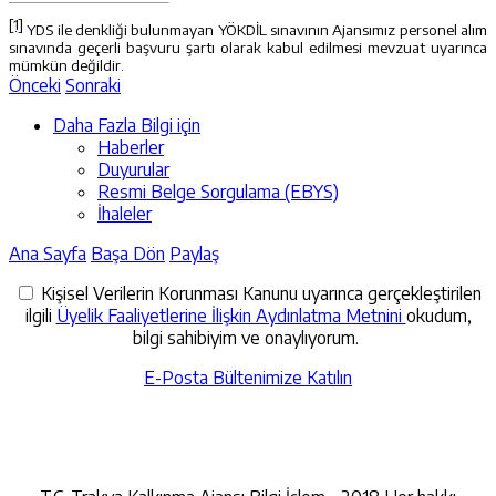
[1]
YDS ile denkliği bulunmayan YÖKDİL sınavının Ajansımız personel alım
sınavında geçerli başvuru şartı olarak kabul edilmesi mevzuat uyarınca
mümkün değildir.
Önceki
Sonraki
Daha Fazla Bilgi için
Haberler
Duyurular
Resmi Belge Sorgulama (EBYS)
İhaleler
Ana Sayfa
Başa Dön
Paylaş
Kişisel Verilerin Korunması Kanunu uyarınca gerçekleştirilen
ilgili
Üyelik Faaliyetlerine İlişkin Aydınlatma Metnini
okudum,
bilgi sahibiyim ve onaylıyorum.
E-Posta Bültenimize Katılın
İletişime Geçin