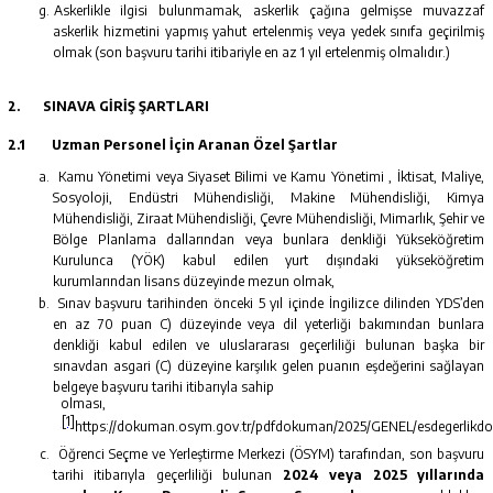
Askerlikle ilgisi bulunmamak, askerlik çağına gelmişse muvazzaf
askerlik hizmetini yapmış yahut ertelenmiş veya yedek sınıfa geçirilmiş
olmak (son başvuru tarihi itibariyle en az 1 yıl ertelenmiş olmalıdır.)
2.
SINAVA GİRİŞ ŞARTLARI
2.1
Uzman Personel İçin Aranan Özel Şartlar
Kamu Yönetimi veya Siyaset Bilimi ve Kamu Yönetimi , İktisat, Maliye,
Sosyoloji, Endüstri Mühendisliği, Makine Mühendisliği, Kimya
Mühendisliği, Ziraat Mühendisliği, Çevre Mühendisliği, Mimarlık, Şehir ve
Bölge Planlama dallarından veya bunlara denkliği Yükseköğretim
Kurulunca (YÖK) kabul edilen yurt dışındaki yükseköğretim
kurumlarından lisans düzeyinde mezun olmak,
Sınav başvuru tarihinden önceki 5 yıl içinde İngilizce dilinden YDS’den
en az 70 puan C) düzeyinde veya dil yeterliği bakımından bunlara
denkliği kabul edilen ve uluslararası geçerliliği bulunan başka bir
sınavdan asgari (C) düzeyine karşılık gelen puanın eşdeğerini sağlayan
belgeye başvuru tarihi itibarıyla sahip
olması,
[1]
https://dokuman.osym.gov.tr/pdfdokuman/2025/GENEL/esdegerlikd
Öğrenci Seçme ve Yerleştirme Merkezi (ÖSYM) tarafından, son başvuru
tarihi itibarıyla geçerliliği bulunan
2024 veya 2025 yıllarında