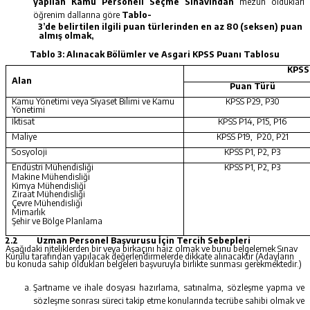
yapılan Kamu Personeli Seçme Sınavından
mezun oldukları
öğrenim dallarına göre
Tablo-
3’de belirtilen ilgili puan türlerinden en az 80 (seksen) puan
almış olmak,
Tablo 3: Alınacak Bölümler ve Asgari KPSS Puanı Tablosu
KPSS
Alan
Puan Türü
Kamu Yönetimi veya Siyaset Bilimi ve Kamu
KPSS P29, P30
Yönetimi
İktisat
KPSS P14, P15, P16
Maliye
KPSS P19, P20, P21
Sosyoloji
KPSS P1, P2, P3
Endüstri Mühendisliği
KPSS P1, P2, P3
Makine Mühendisliği
Kimya Mühendisliği
Ziraat Mühendisliği
Çevre Mühendisliği
Mimarlık
Şehir ve Bölge Planlama
2.2
Uzman Personel Başvurusu İçin Tercih Sebepleri
Aşağıdaki niteliklerden bir veya birkaçını haiz olmak ve bunu belgelemek Sınav
Kurulu tarafından yapılacak değerlendirmelerde dikkate alınacaktır (Adayların
bu konuda sahip oldukları belgeleri başvuruyla birlikte sunması gerekmektedir.)
Şartname ve ihale dosyası hazırlama, satınalma, sözleşme yapma ve
sözleşme sonrası süreci takip etme konularında tecrübe sahibi olmak ve