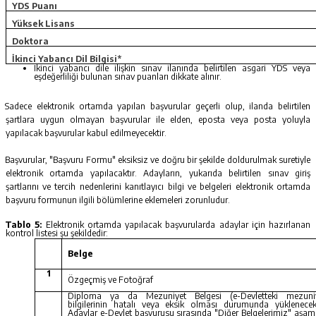
YDS Puanı
Yüksek Lisans
Doktora
İkinci Yabancı Dil Bilgisi*
İkinci yabancı dile ilişkin sınav ilanında belirtilen asgari YDS veya
eşdeğerliliği bulunan sınav puanları dikkate alınır.
Sadece elektronik ortamda yapılan başvurular geçerli olup, ilanda belirtilen
şartlara uygun olmayan başvurular ile elden, eposta veya posta yoluyla
yapılacak başvurular kabul edilmeyecektir.
Başvurular, "Başvuru Formu" eksiksiz ve doğru bir şekilde doldurulmak suretiyle
elektronik ortamda yapılacaktır. Adayların, yukarıda belirtilen sınav giriş
şartlarını ve tercih nedenlerini kanıtlayıcı bilgi ve belgeleri elektronik ortamda
başvuru formunun ilgili bölümlerine eklemeleri zorunludur.
Tablo 5:
Elektronik ortamda yapılacak başvurularda adaylar için hazırlanan
kontrol listesi şu şekildedir:
Belge
1
Özgeçmiş ve Fotoğraf
Diploma ya da Mezuniyet Belgesi (e-Devletteki mezuni
bilgilerinin hatalı veya eksik olması durumunda yüklenecekt
Adaylar e-Devlet başvurusu sırasında "Diğer Belgelerimiz" aşam