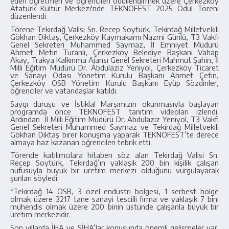
eden öğretmen ve öğrencileri ödüllendirmek üzere Çerkezköy
Atatürk Kültür Merkezi'nde TEKNOFEST 2025 Ödül Töreni
düzenlendi.
Törene Tekirdağ Valisi Sn. Recep Soytürk, Tekirdağ Milletvekili
Gökhan Diktaş, Çerkezköy Kaymakamı Nazmi Günlü, T3 Vakfı
Genel Sekreteri Muhammed Saymaz, İl Emniyet Müdürü
Ahmet Metin Turanlı, Çerkezköy Belediye Başkanı Vahap
Akay, Trakya Kalkınma Ajansı Genel Sekreteri Mahmut Şahin, İl
Milli Eğitim Müdürü Dr. Abdulaziz Yeniyol, Çerkezköy Ticaret
ve Sanayi Odası Yönetim Kurulu Başkanı Ahmet Çetin,
Çerkezköy OSB Yönetim Kurulu Başkanı Eyüp Sözdinler,
öğrenciler ve vatandaşlar katıldı.
Saygı duruşu ve İstiklal Marşımızın okunmasıyla başlayan
programda önce TEKNOFEST tanıtım videoları izlendi.
Ardından İl Milli Eğitim Müdürü Dr. Abdulaziz Yeniyol, T3 Vakfı
Genel Sekreteri Muhammed Saymaz ve Tekirdağ Milletvekili
Gökhan Diktaş birer konuşma yaparak TEKNOFEST’te derece
almaya haz kazanan öğrencileri tebrik etti.
Törende katılımcılara hitaben söz alan Tekirdağ Valisi Sn.
Recep Soytürk, Tekirdağ’ın yaklaşık 200 bin kişilik çalışan
nüfusuyla büyük bir üretim merkezi olduğunu vurgulayarak
şunları söyledi:
“Tekirdağ 14 OSB, 3 özel endüstri bölgesi, 1 serbest bölge
olmak üzere 3217 tane sanayi tescilli firma ve yaklaşık 7 bini
mühendis olmak üzere 200 binin üstünde çalışanla büyük bir
üretim merkezidir.
Son yıllarda İHA ve SİHA’lar konusunda önemli gelişmeler var.