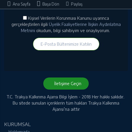
Ana Sayfa
Başa Dön
Paylaş
Kişisel Verilerin Korunması Kanunu uyarınca
gerçekleştirilen ilgili
Üyelik Faaliyetlerine İlişkin Aydınlatma
Metnini
okudum, bilgi sahibiyim ve onaylıyorum.
E-Posta Bültenimize Katılın
İletişime Geçin
T.C. Trakya Kalkınma Ajansı Bilgi İşlem - 2018 Her hakkı saklıdır.
Bu sitede sunulan içeriklerin tüm hakları Trakya Kalkınma
Ajansı’na aittir
KURUMSAL
Hakkımızda