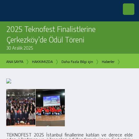
2025 Teknofest Finalistlerine
Çerkezköy’de Ödül Töreni
30 Aralık 2025
›
›
›
›
ANA SAYFA
HAKKIMIZDA
Daha Fazla Bilgi için
Haberler
TEKNOFEST 2025 İstanbul finallerine katılan ve derece elde