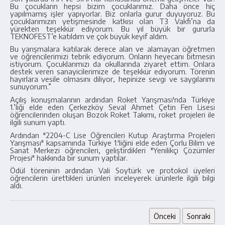
Bu çocukların hepsi bizim çocuklarımız. Daha önce hiç
yapılmamış işler yapıyorlar. Biz onlarla gurur duyuyoruz. Bu
çocuklarımızın yetişmesinde katkısı olan T3 Vakfı’na da
yürekten teşekkür ediyorum. Bu yıl büyük bir gururla
TEKNOFEST’e katıldım ve çok büyük keyif aldım.
Bu yarışmalara katılarak derece alan ve alamayan öğretmen
ve öğrencilerimizi tebrik ediyorum. Onların heyecanı bitmesin
istiyorum. Çocuklarımızı da okullarında ziyaret ettim. Onlara
destek veren sanayicilerimize de teşekkür ediyorum. Törenin
hayırlara vesile olmasını diliyor, hepinize sevgi ve saygılarımı
sunuyorum.”
Açılış konuşmalarının ardından Roket Yarışması'nda Türkiye
1.’liği elde eden Çerkezköy Seval Ahmet Çetin Fen Lisesi
öğrencilerinden oluşan Bozok Roket Takımı, roket projeleri ile
ilgili sunum yaptı.
Ardından "2204-C Lise Öğrencileri Kutup Araştırma Projeleri
Yarışması" kapsamında Türkiye 1.'liğini elde eden Çorlu Bilim ve
Sanat Merkezi öğrencileri, geliştirdikleri "Yenilikçi Çözümler
Projesi" hakkında bir sunum yaptılar.
Ödül töreninin ardından Vali Soytürk ve protokol üyeleri
öğrencilerin ürettikleri ürünleri inceleyerek ürünlerle ilgili bilgi
aldı.
Önceki
Sonraki