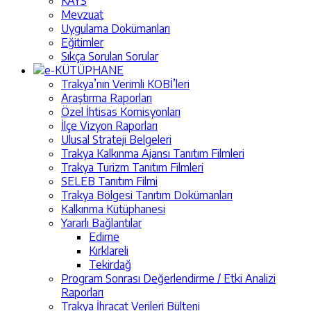
KAYS
Mevzuat
Uygulama Dokümanları
Eğitimler
Sıkça Sorulan Sorular
e-KÜTÜPHANE
Trakya’nın Verimli KOBİ’leri
Araştırma Raporları
Özel İhtisas Komisyonları
İlçe Vizyon Raporları
Ulusal Strateji Belgeleri
Trakya Kalkınma Ajansı Tanıtım Filmleri
Trakya Turizm Tanıtım Filmleri
SELEB Tanıtım Filmi
Trakya Bölgesi Tanıtım Dokümanları
Kalkınma Kütüphanesi
Yararlı Bağlantılar
Edirne
Kırklareli
Tekirdağ
Program Sonrası Değerlendirme / Etki Analizi
Raporları
Trakya İhracat Verileri Bülteni