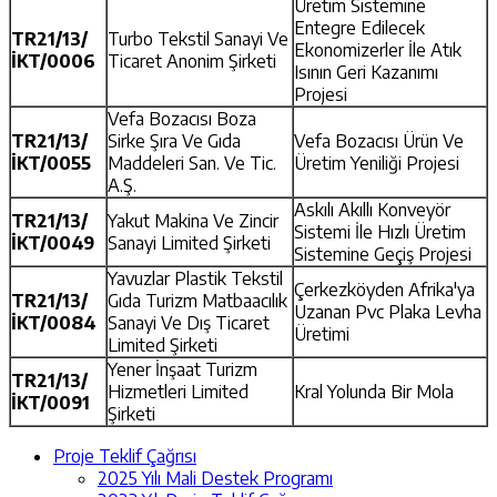
Üretim Sistemine
Entegre Edilecek
TR21/13/
Turbo Tekstil Sanayi Ve
Ekonomizerler İle Atık
İKT/0006
Ticaret Anonim Şirketi
Isının Geri Kazanımı
Projesi
Vefa Bozacısı Boza
TR21/13/
Sirke Şıra Ve Gıda
Vefa Bozacısı Ürün Ve
İKT/0055
Maddeleri San. Ve Tic.
Üretim Yeniliği Projesi
A.Ş.
Askılı Akıllı Konveyör
TR21/13/
Yakut Makina Ve Zincir
Sistemi İle Hızlı Üretim
İKT/0049
Sanayi Limited Şirketi
Sistemine Geçiş Projesi
Yavuzlar Plastik Tekstil
Çerkezköyden Afrika'ya
TR21/13/
Gıda Turizm Matbaacılık
Uzanan Pvc Plaka Levha
İKT/0084
Sanayi Ve Dış Ticaret
Üretimi
Limited Şirketi
Yener İnşaat Turizm
TR21/13/
Hizmetleri Limited
Kral Yolunda Bir Mola
İKT/0091
Şirketi
Proje Teklif Çağrısı
2025 Yılı Mali Destek Programı