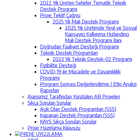
2022 Yılı Üreten Şehirler Tematik Teknik
Destek Programı
Proje Teklif Çağrısı
2025 Yılı Mali Destek Programı
2025 Yılı Üretimde Yeşil ve Sosyal
Kapsayıcı Kalkınma Hızlandırıcı
Mali Destek Programı İlanı
Doğrudan Faaliyet Desteği Programı
Teknik Destek Programları
2023 Yılı Teknik Destek-02 Programı
Fizibilite Desteği
COVID-19 ile Mücadele ve Dayanıklılık
Programı
Program Sonrası Değerlendirme / Etki Analizi
Raporları
Ajansımız Tarafından Yürütülen AB Projeleri
Sıkça Sorulan Sorular
Açık Olan Destek Programları (SSS)
Kapanan Destek Programları (SSS)
KAYS Sıkça Sorulan Sorular
Proje Hazırlama Kılavuzu
PROJE UYGULAMA