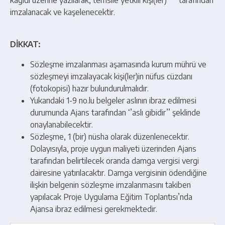
kağıdı üzerine yazılarak, temsile yetkili kişi(ler) tarafından
imzalanacak ve kaşelenecektir.
DİKKAT:
Sözleşme imzalanması aşamasında kurum mührü ve
sözleşmeyi imzalayacak kişi(ler)in nüfus cüzdanı
(fotokopisi) hazır bulundurulmalıdır.
Yukarıdaki 1-9 no.lu belgeler aslının ibraz edilmesi
durumunda Ajans tarafından ‘’aslı gibidir’’ şeklinde
onaylanabilecektir.
Sözleşme, 1 (bir) nüsha olarak düzenlenecektir.
Dolayısıyla, proje uygun maliyeti üzerinden Ajans
tarafından belirtilecek oranda damga vergisi vergi
dairesine yatırılacaktır. Damga vergisinin ödendiğine
ilişkin belgenin sözleşme imzalanmasını takiben
yapılacak Proje Uygulama Eğitim Toplantısı’nda
Ajansa ibraz edilmesi gerekmektedir.