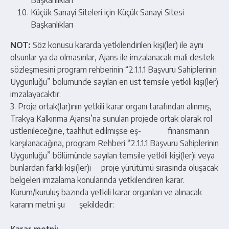
Başkanlıkları
Küçük Sanayi Siteleri için Küçük Sanayi Sitesi
Başkanlıkları
NOT:
Söz konusu kararda yetkilendirilen kişi(ler) ile aynı
olsunlar ya da olmasınlar, Ajans ile imzalanacak mali destek
sözleşmesini program rehberinin “2.1.1.1 Başvuru Sahiplerinin
Uygunluğu” bölümünde sayılan en üst temsile yetkili kişi(ler)
imzalayacaktır.
3. Proje ortak(lar)ının yetkili karar organı tarafından alınmış,
Trakya Kalkınma Ajansı’na sunulan projede ortak olarak rol
üstlenileceğine, taahhüt edilmişse eş- finansmanın
karşılanacağına, program Rehberi “2.1.1.1 Başvuru Sahiplerinin
Uygunluğu” bölümünde sayılan temsile yetkili kişi(ler)i veya
bunlardan farklı kişi(ler)i proje yürütümü sırasında oluşacak
belgeleri imzalama konularında yetkilendiren karar.
Kurum/kuruluş bazında yetkili karar organları ve alınacak
kararın metni şu şekildedir: