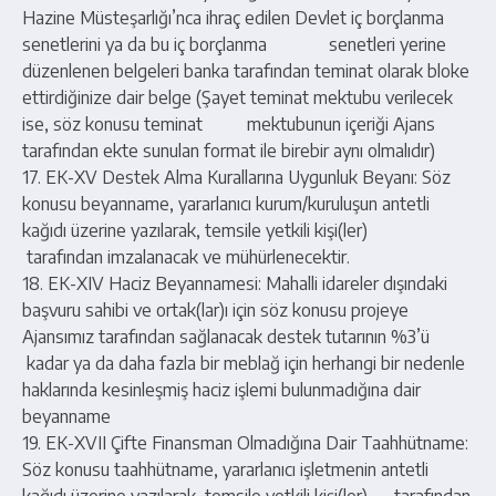
Hazine Müsteşarlığı’nca ihraç edilen Devlet iç borçlanma
senetlerini ya da bu iç borçlanma senetleri yerine
düzenlenen belgeleri banka tarafından teminat olarak bloke
ettirdiğinize dair belge (Şayet teminat mektubu verilecek
ise, söz konusu teminat mektubunun içeriği Ajans
tarafından ekte sunulan format ile birebir aynı olmalıdır)
17. EK-XV Destek Alma Kurallarına Uygunluk Beyanı: Söz
konusu beyanname, yararlanıcı kurum/kuruluşun antetli
kağıdı üzerine yazılarak, temsile yetkili kişi(ler)
tarafından imzalanacak ve mühürlenecektir.
18. EK-XIV Haciz Beyannamesi: Mahalli idareler dışındaki
başvuru sahibi ve ortak(lar)ı için söz konusu projeye
Ajansımız tarafından sağlanacak destek tutarının %3’ü
kadar ya da daha fazla bir meblağ için herhangi bir nedenle
haklarında kesinleşmiş haciz işlemi bulunmadığına dair
beyanname
19. EK-XVII Çifte Finansman Olmadığına Dair Taahhütname:
Söz konusu taahhütname, yararlanıcı işletmenin antetli