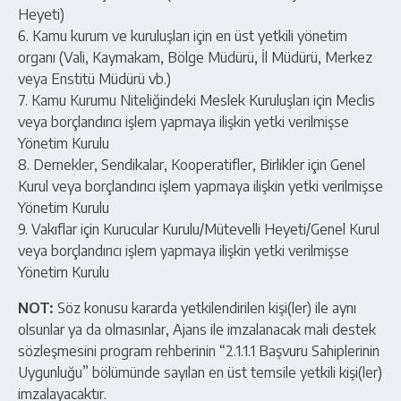
Heyeti)
6. Kamu kurum ve kuruluşları için en üst yetkili yönetim
organı (Vali, Kaymakam, Bölge Müdürü, İl Müdürü, Merkez
veya Enstitü Müdürü vb.)
7. Kamu Kurumu Niteliğindeki Meslek Kuruluşları için Meclis
veya borçlandırıcı işlem yapmaya ilişkin yetki verilmişse
Yönetim Kurulu
8. Dernekler, Sendikalar, Kooperatifler, Birlikler için Genel
Kurul veya borçlandırıcı işlem yapmaya ilişkin yetki verilmişse
Yönetim Kurulu
9. Vakıflar için Kurucular Kurulu/Mütevelli Heyeti/Genel Kurul
veya borçlandırıcı işlem yapmaya ilişkin yetki verilmişse
Yönetim Kurulu
NOT:
Söz konusu kararda yetkilendirilen kişi(ler) ile aynı
olsunlar ya da olmasınlar, Ajans ile imzalanacak mali destek
sözleşmesini program rehberinin “2.1.1.1 Başvuru Sahiplerinin
Uygunluğu” bölümünde sayılan en üst temsile yetkili kişi(ler)
imzalayacaktır.