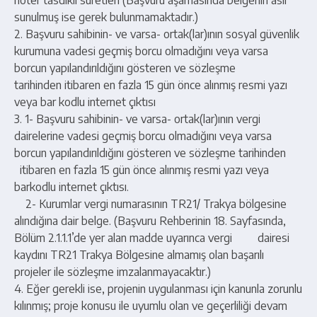
noter tasdikli suretleri (Başvuru aşamasında belgenin aslı
sunulmuş ise gerek bulunmamaktadır.)
2. Başvuru sahibinin- ve varsa- ortak(lar)ının sosyal güvenlik
kurumuna vadesi geçmiş borcu olmadığını veya varsa
borcun yapılandırıldığını gösteren ve sözleşme
tarihinden itibaren en fazla 15 gün önce alınmış resmi yazı
veya bar kodlu internet çıktısı
3. 1- Başvuru sahibinin- ve varsa- ortak(lar)ının vergi
dairelerine vadesi geçmiş borcu olmadığını veya varsa
borcun yapılandırıldığını gösteren ve sözleşme tarihinden
itibaren en fazla 15 gün önce alınmış resmi yazı veya
barkodlu internet çıktısı.
2- Kurumlar vergi numarasının TR21/ Trakya bölgesine
alındığına dair belge. (Başvuru Rehberinin 18. Sayfasında,
Bölüm 2.1.1.1’de yer alan madde uyarınca vergi dairesi
kaydını TR21 Trakya Bölgesine almamış olan başarılı
projeler ile sözleşme imzalanmayacaktır.)
4. Eğer gerekli ise, projenin uygulanması için kanunla zorunlu
kılınmış; proje konusu ile uyumlu olan ve geçerliliği devam