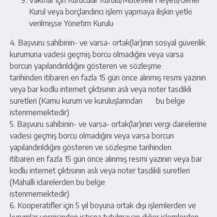
Vakıflar için Kurucular Kurulu/Mütevelli Heyeti/Genel
Kurul veya borçlandırıcı işlem yapmaya ilişkin yetki
verilmişse Yönetim Kurulu
4. Başvuru sahibinin- ve varsa- ortak(lar)ının sosyal güvenlik
kurumuna vadesi geçmiş borcu olmadığını veya varsa
borcun yapılandırıldığını gösteren ve sözleşme
tarihinden itibaren en fazla 15 gün önce alınmış resmi yazının
veya bar kodlu internet çıktısının aslı veya noter tasdikli
suretleri (Kamu kurum ve kuruluşlarından bu belge
istenmemektedir)
5. Başvuru sahibinin- ve varsa- ortak(lar)ının vergi dairelerine
vadesi geçmiş borcu olmadığını veya varsa borcun
yapılandırıldığını gösteren ve sözleşme tarihinden
itibaren en fazla 15 gün önce alınmış resmi yazının veya bar
kodlu internet çıktısının aslı veya noter tasdikli suretleri
(Mahalli idarelerden bu belge
istenmemektedir)
6. Kooperatifler için 5 yıl boyuna ortak dışı işlemlerden ve