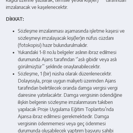
kağıdı üzerine yazılarak, temsile yetkili kişi(ler) tarafından
imzalanacak ve kaşelenecektir.
DİKKAT:
Sözleşme imzalanması aşamasında işletme kaşesi ve
sözleşmeyi imzalayacak kişi(ler)in nüfus cüzdanı
(fotokopisi) hazır bulundurulmalıdır.
Yukarıdaki 1-8 no.lu belgeler aslının ibraz edilmesi
durumunda Ajans tarafından ‘’aslı gibidir veya aslı
görülmüştür’’ şeklinde onaylanabilecektir.
Sözleşme, 1 (bir) nüsha olarak düzenlenecektir.
Dolayısıyla, proje uygun maliyeti üzerinden Ajans
tarafından belirtilecek oranda damga vergisi vergi
dairesine yatırılacaktır. Damga vergisinin ödendiğine
ilişkin belgenin sözleşme imzalanmasını takiben
yapılacak Proje Uygulama Eğitim Toplantısı’nda
Ajansa ibraz edilmesi gerekmektedir. Damga
vergisinin ödenmemesi veya geç ödenmesi
durumunda oluşabilecek yaptırım başvuru sahibi