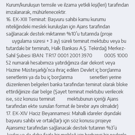
Kurum/kuruluşun temsile ve ilzama yetkili kişi(leri) tarafından
imzalanarak, mühürlenecektir.
16. EK-XIII Teminat: Başvuru sahibi kamu kurumu
niteliğindeki meslek kuruluşları için Ajans tarafından
sağlanacak destek miktarının %10’u tutarında (proje
uygulama süresi + 3 ay) süreli teminat mektubu veya bu
tutardaki bir teminatı, Halk Bankası A.Ş. Tekirdağ Merkez-
Sahil Şubesi IBAN: TR17 0001 2001 3970 0005 1000
52 numaralı hesabımıza yatırdığınıza dair dekont veya
Hazine Müsteşarlığı’nca ihraç edilen Devlet iç borçlanma
senetlerini ya da bu iç borçlanma senetleri yerine
düzenlenen belgeleri banka tarafından teminat olarak bloke
ettirdiğinize dair belge (Şayet teminat mektubu verilecek
ise, söz konusu teminat mektubunun içeriği Ajans
tarafından ekte sunulan format ile birebir aynı olmalıdır)
17. EK-XIV Haciz Beyannamesi: Mahalli idareler dışındaki
başvuru sahibi ve ortak(lar)ı için söz konusu projeye
Ajansımız tarafından sağlanacak destek tutarının %3’ü