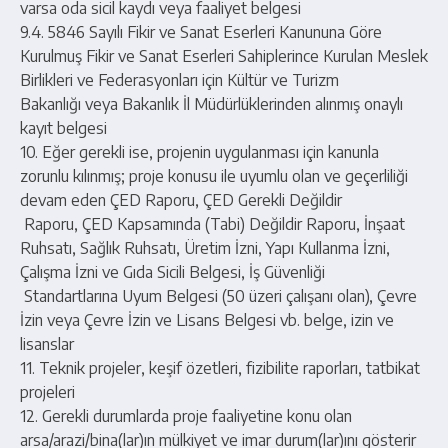
varsa oda sicil kaydı veya faaliyet belgesi
9.4. 5846 Sayılı Fikir ve Sanat Eserleri Kanununa Göre
Kurulmuş Fikir ve Sanat Eserleri Sahiplerince Kurulan Meslek
Birlikleri ve Federasyonları için Kültür ve Turizm
Bakanlığı veya Bakanlık İl Müdürlüklerinden alınmış onaylı
kayıt belgesi
10. Eğer gerekli ise, projenin uygulanması için kanunla
zorunlu kılınmış; proje konusu ile uyumlu olan ve geçerliliği
devam eden ÇED Raporu, ÇED Gerekli Değildir
Raporu, ÇED Kapsamında (Tabi) Değildir Raporu, İnşaat
Ruhsatı, Sağlık Ruhsatı, Üretim İzni, Yapı Kullanma İzni,
Çalışma İzni ve Gıda Sicili Belgesi, İş Güvenliği
Standartlarına Uyum Belgesi (50 üzeri çalışanı olan), Çevre
İzin veya Çevre İzin ve Lisans Belgesi vb. belge, izin ve
lisanslar
11. Teknik projeler, keşif özetleri, fizibilite raporları, tatbikat
projeleri
12. Gerekli durumlarda proje faaliyetine konu olan
arsa/arazi/bina(lar)ın mülkiyet ve imar durum(lar)ını gösterir