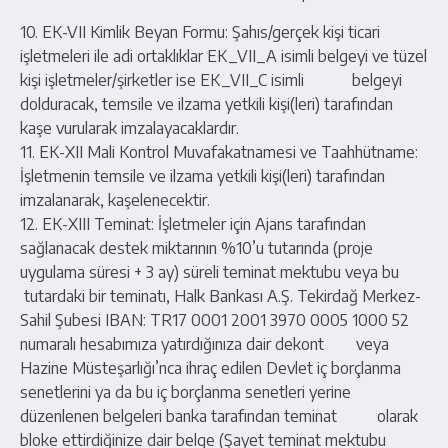
10. EK-VII Kimlik Beyan Formu: Şahıs/gerçek kişi ticari
işletmeleri ile adi ortaklıklar EK_VII_A isimli belgeyi ve tüzel
kişi işletmeler/şirketler ise EK_VII_C isimli belgeyi
dolduracak, temsile ve ilzama yetkili kişi(leri) tarafından
kaşe vurularak imzalayacaklardır.
11. EK-XII Mali Kontrol Muvafakatnamesi ve Taahhütname:
İşletmenin temsile ve ilzama yetkili kişi(leri) tarafından
imzalanarak, kaşelenecektir.
12. EK-XIII Teminat: İşletmeler için Ajans tarafından
sağlanacak destek miktarının %10’u tutarında (proje
uygulama süresi + 3 ay) süreli teminat mektubu veya bu
tutardaki bir teminatı, Halk Bankası A.Ş. Tekirdağ Merkez-
Sahil Şubesi IBAN: TR17 0001 2001 3970 0005 1000 52
numaralı hesabımıza yatırdığınıza dair dekont veya
Hazine Müsteşarlığı’nca ihraç edilen Devlet iç borçlanma
senetlerini ya da bu iç borçlanma senetleri yerine
düzenlenen belgeleri banka tarafından teminat olarak
bloke ettirdiğinize dair belge (Şayet teminat mektubu