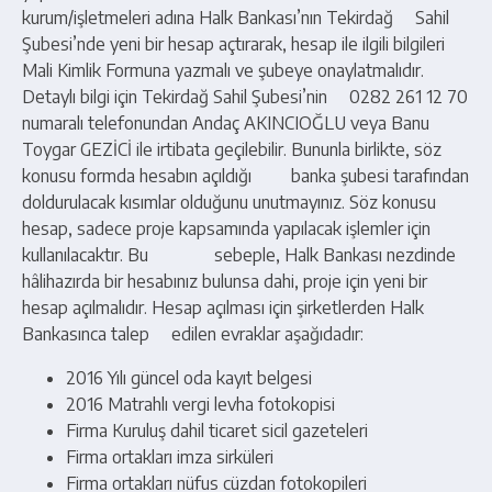
kurum/işletmeleri adına Halk Bankası’nın Tekirdağ Sahil
Şubesi’nde yeni bir hesap açtırarak, hesap ile ilgili bilgileri
Mali Kimlik Formuna yazmalı ve şubeye onaylatmalıdır.
Detaylı bilgi için Tekirdağ Sahil Şubesi’nin 0282 261 12 70
numaralı telefonundan Andaç AKINCIOĞLU veya Banu
Toygar GEZİCİ ile irtibata geçilebilir. Bununla birlikte, söz
konusu formda hesabın açıldığı banka şubesi tarafından
doldurulacak kısımlar olduğunu unutmayınız. Söz konusu
hesap, sadece proje kapsamında yapılacak işlemler için
kullanılacaktır. Bu sebeple, Halk Bankası nezdinde
hâlihazırda bir hesabınız bulunsa dahi, proje için yeni bir
hesap açılmalıdır. Hesap açılması için şirketlerden Halk
Bankasınca talep edilen evraklar aşağıdadır:
2016 Yılı güncel oda kayıt belgesi
2016 Matrahlı vergi levha fotokopisi
Firma Kuruluş dahil ticaret sicil gazeteleri
Firma ortakları imza sirküleri
Firma ortakları nüfus cüzdan fotokopileri