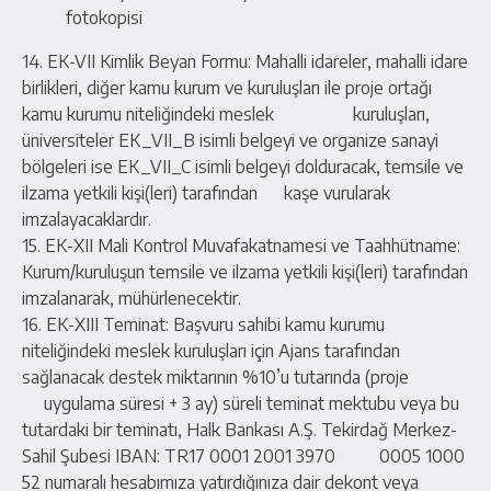
fotokopisi
14. EK-VII Kimlik Beyan Formu: Mahalli idareler, mahalli idare
birlikleri, diğer kamu kurum ve kuruluşları ile proje ortağı
kamu kurumu niteliğindeki meslek kuruluşları,
üniversiteler EK_VII_B isimli belgeyi ve organize sanayi
bölgeleri ise EK_VII_C isimli belgeyi dolduracak, temsile ve
ilzama yetkili kişi(leri) tarafından kaşe vurularak
imzalayacaklardır.
15. EK-XII Mali Kontrol Muvafakatnamesi ve Taahhütname:
Kurum/kuruluşun temsile ve ilzama yetkili kişi(leri) tarafından
imzalanarak, mühürlenecektir.
16. EK-XIII Teminat: Başvuru sahibi kamu kurumu
niteliğindeki meslek kuruluşları için Ajans tarafından
sağlanacak destek miktarının %10’u tutarında (proje
uygulama süresi + 3 ay) süreli teminat mektubu veya bu
tutardaki bir teminatı, Halk Bankası A.Ş. Tekirdağ Merkez-
Sahil Şubesi IBAN: TR17 0001 2001 3970 0005 1000
52 numaralı hesabımıza yatırdığınıza dair dekont veya