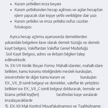
Kurum yetkilileri imza beyanı
Kurum yetkilisinden hesap açılması ve açılan hesaptan
işlem yapacak olan kişiye yetki verildiğine dair yazı
Kurum yetkilisi ve imza yetkilisi nüfus cüzdan
fotokopisi
Ayrıca hesap açtırma aşamasında derneklerden
yukarıdaki belgelere ilave olarak dernek tüzüğü ve dernek
kayıt belgesi, Vakıflardan Vakıflar Genel Müdürlüğü
Sicil Kayıt Belgesi, adres ve iletişim bilgileri talep
edilmektedir.
14. EK-VII Kimlik Beyan Formu: Mahalli idareler, mahalli idare
birlikleri, kamu kurumu niteliğindeki meslek kuruluşları,
üniversiteler ile diğer kamu kurum ve kuruluşları
EK_VII_B isimli belgeyi ve dernekler, vakıflar ile yetiştirici
birlikleri ise EK_VII_C isimli belgeyi dolduracak, temsile ve
ilzama yetkili kişi(leri) tarafından kaşe vurularak
imzalayacaklardır.
15. EK-XII Mali Kontrol Muvafakatnamesi ve Taahhütname: