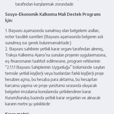
tarafından karşılanmak zorundadır.
Sosyo-Ekonomik Kalkınma Mali Destek Programı
İçin:
1. Başvuru aşamasında sunulmuş olan belgelerin asılları,
noter tasdikli suretleri (Başvuru aşamasında belgenin aslı
sunulmuş ise gerek bulunmamaktadır.)
2. Başvuru sahibinin yetkili karar organı tarafından alınmış,
Trakya Kalkınma Ajansı’na sunulan projenin uygulanmasına,
eş-finansmanın taahhüt edilmesine, program rehberinin
“2.1.1.1 Başvuru Sahiplerinin Uygunluğu” bölümünde sayılan
temsile yetkili kişi(ler)i veya bunlardan farklı kişi(ler)i proje
hesabını açma, bu hesaba para aktarma, bu hesaptan
harcama yapma ve proje yürütümü sırasında oluşacak
belgeleri imzalama konularında yetkilendiren karar.
Kurum/kuruluş bazında yetkili karar organları ve alınacak
kararın metni şu şekildedir: