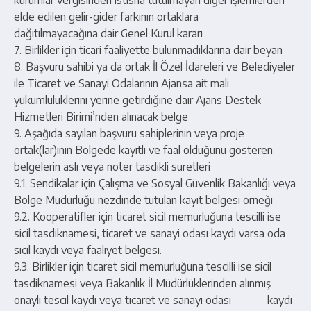
kurumlar vergisinden istisna tutulmayan diğer işlemlerden
elde edilen gelir-gider farkının ortaklara
dağıtılmayacağına dair Genel Kurul kararı
7. Birlikler için ticari faaliyette bulunmadıklarına dair beyan
8. Başvuru sahibi ya da ortak İl Özel İdareleri ve Belediyeler
ile Ticaret ve Sanayi Odalarının Ajansa ait mali
yükümlülüklerini yerine getirdiğine dair Ajans Destek
Hizmetleri Birimi’nden alınacak belge
9. Aşağıda sayılan başvuru sahiplerinin veya proje
ortak(lar)ının Bölgede kayıtlı ve faal olduğunu gösteren
belgelerin aslı veya noter tasdikli suretleri
9.1. Sendikalar için Çalışma ve Sosyal Güvenlik Bakanlığı veya
Bölge Müdürlüğü nezdinde tutulan kayıt belgesi örneği
9.2. Kooperatifler için ticaret sicil memurluğuna tescilli ise
sicil tasdiknamesi, ticaret ve sanayi odası kaydı varsa oda
sicil kaydı veya faaliyet belgesi.
9.3. Birlikler için ticaret sicil memurluğuna tescilli ise sicil
tasdiknamesi veya Bakanlık İl Müdürlüklerinden alınmış
onaylı tescil kaydı veya ticaret ve sanayi odası kaydı