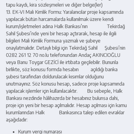
tapu kaydı, kira sözleşmeleri ve diğer belge(ler)
13. EK-VI Mali Kimlik Formu: Yaralanıcılar proje kapsamında
yapılacak bütün harcamalarda kullanılmak üzere kendi
kurum/işletmeleri adına Halk Bankası’nın Tekirdağ
Sahil Şubesi’nde yeni bir hesap açtırarak, hesap ile ilgili
bilgileri Mali Kimlik Formuna yazmalı ve şubeye
onaylatmalıdır. Detaylı bilgi için Tekirdağ Sahil Şubesi’nin
0282 261 12 70 no.lu telefonundan Andaç AKINCIOĞLU
veya Banu Toygar GEZİCİ ile irtibata geçilebilir. Bununla
birlikte, söz konusu formda hesabın açıldığı banka
şubesi tarafından doldurulacak kısımlar olduğunu
unutmayınız. Söz konusu hesap, sadece proje kapsamında
yapılacak işlemler için kullanılacaktır. Bu sebeple, Halk
Bankası nezdinde hâlihazırda bir hesabınız bulunsa dahi,
proje için yeni bir hesap açılmalıdır. Hesap açılması için kamu
kurumlarından Halk Bankasınca talep edilen evraklar
aşağıdadır:
Kurum vergi numarası