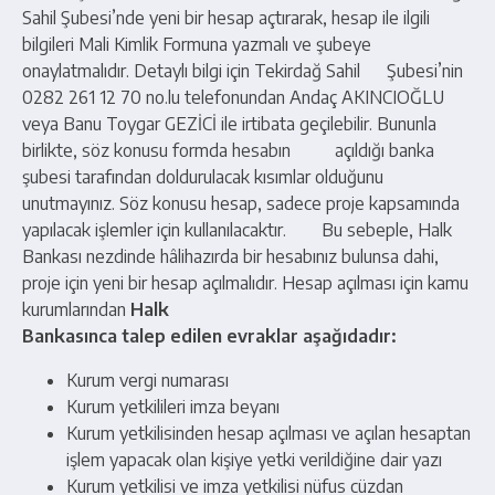
Sahil Şubesi’nde yeni bir hesap açtırarak, hesap ile ilgili
bilgileri Mali Kimlik Formuna yazmalı ve şubeye
onaylatmalıdır. Detaylı bilgi için Tekirdağ Sahil Şubesi’nin
0282 261 12 70 no.lu telefonundan Andaç AKINCIOĞLU
veya Banu Toygar GEZİCİ ile irtibata geçilebilir. Bununla
birlikte, söz konusu formda hesabın açıldığı banka
şubesi tarafından doldurulacak kısımlar olduğunu
unutmayınız. Söz konusu hesap, sadece proje kapsamında
yapılacak işlemler için kullanılacaktır. Bu sebeple, Halk
Bankası nezdinde hâlihazırda bir hesabınız bulunsa dahi,
proje için yeni bir hesap açılmalıdır. Hesap açılması için kamu
kurumlarından
Halk
Bankasınca talep edilen evraklar aşağıdadır:
Kurum vergi numarası
Kurum yetkilileri imza beyanı
Kurum yetkilisinden hesap açılması ve açılan hesaptan
işlem yapacak olan kişiye yetki verildiğine dair yazı
Kurum yetkilisi ve imza yetkilisi nüfus cüzdan