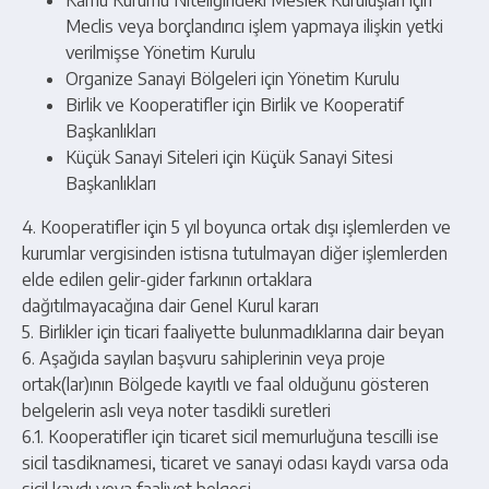
Kamu Kurumu Niteliğindeki Meslek Kuruluşları için
Meclis veya borçlandırıcı işlem yapmaya ilişkin yetki
verilmişse Yönetim Kurulu
Organize Sanayi Bölgeleri için Yönetim Kurulu
Birlik ve Kooperatifler için Birlik ve Kooperatif
Başkanlıkları
Küçük Sanayi Siteleri için Küçük Sanayi Sitesi
Başkanlıkları
4. Kooperatifler için 5 yıl boyunca ortak dışı işlemlerden ve
kurumlar vergisinden istisna tutulmayan diğer işlemlerden
elde edilen gelir-gider farkının ortaklara
dağıtılmayacağına dair Genel Kurul kararı
5. Birlikler için ticari faaliyette bulunmadıklarına dair beyan
6. Aşağıda sayılan başvuru sahiplerinin veya proje
ortak(lar)ının Bölgede kayıtlı ve faal olduğunu gösteren
belgelerin aslı veya noter tasdikli suretleri
6.1. Kooperatifler için ticaret sicil memurluğuna tescilli ise
sicil tasdiknamesi, ticaret ve sanayi odası kaydı varsa oda