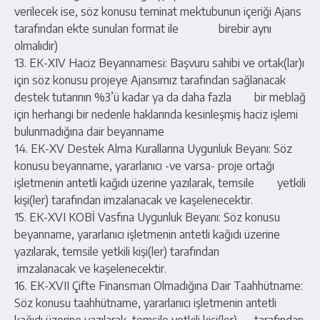
verilecek ise, söz konusu teminat mektubunun içeriği Ajans
tarafından ekte sunulan format ile birebir aynı
olmalıdır)
13. EK-XIV Haciz Beyannamesi: Başvuru sahibi ve ortak(lar)ı
için söz konusu projeye Ajansımız tarafından sağlanacak
destek tutarının %3’ü kadar ya da daha fazla bir meblağ
için herhangi bir nedenle haklarında kesinleşmiş haciz işlemi
bulunmadığına dair beyanname
14. EK-XV Destek Alma Kurallarına Uygunluk Beyanı: Söz
konusu beyanname, yararlanıcı -ve varsa- proje ortağı
işletmenin antetli kağıdı üzerine yazılarak, temsile yetkili
kişi(ler) tarafından imzalanacak ve kaşelenecektir.
15. EK-XVI KOBİ Vasfına Uygunluk Beyanı: Söz konusu
beyanname, yararlanıcı işletmenin antetli kağıdı üzerine
yazılarak, temsile yetkili kişi(ler) tarafından
imzalanacak ve kaşelenecektir.
16. EK-XVII Çifte Finansman Olmadığına Dair Taahhütname:
Söz konusu taahhütname, yararlanıcı işletmenin antetli