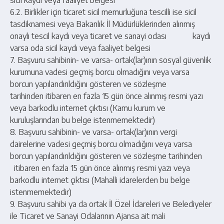
sicil kaydı veya faaliyet belgesi
6.2. Birlikler için ticaret sicil memurluğuna tescilli ise sicil
tasdiknamesi veya Bakanlık İl Müdürlüklerinden alınmış
onaylı tescil kaydı veya ticaret ve sanayi odası kaydı
varsa oda sicil kaydı veya faaliyet belgesi
7. Başvuru sahibinin- ve varsa- ortak(lar)ının sosyal güvenlik
kurumuna vadesi geçmiş borcu olmadığını veya varsa
borcun yapılandırıldığını gösteren ve sözleşme
tarihinden itibaren en fazla 15 gün önce alınmış resmi yazı
veya barkodlu internet çıktısı (Kamu kurum ve
kuruluşlarından bu belge istenmemektedir)
8. Başvuru sahibinin- ve varsa- ortak(lar)ının vergi
dairelerine vadesi geçmiş borcu olmadığını veya varsa
borcun yapılandırıldığını gösteren ve sözleşme tarihinden
itibaren en fazla 15 gün önce alınmış resmi yazı veya
barkodlu internet çıktısı (Mahalli idarelerden bu belge
istenmemektedir)
9. Başvuru sahibi ya da ortak İl Özel İdareleri ve Belediyeler
ile Ticaret ve Sanayi Odalarının Ajansa ait mali