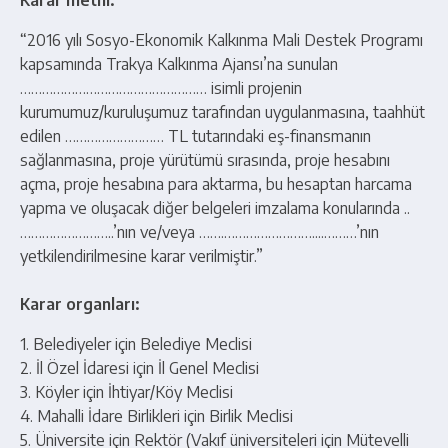
Karar metni:
“2016 yılı Sosyo-Ekonomik Kalkınma Mali Destek Programı
kapsamında Trakya Kalkınma Ajansı’na sunulan
…………………………………………… isimli projenin
kurumumuz/kuruluşumuz tarafından uygulanmasına, taahhüt
edilen ……………………… TL tutarındaki eş-finansmanın
sağlanmasına, proje yürütümü sırasında, proje hesabını
açma, proje hesabına para aktarma, bu hesaptan harcama
yapma ve oluşacak diğer belgeleri imzalama konularında ..
……………………..’nın ve/veya …….……………………....………’nın
yetkilendirilmesine karar verilmiştir.”
Karar organları:
1. Belediyeler için Belediye Meclisi
2. İl Özel İdaresi için İl Genel Meclisi
3. Köyler için İhtiyar/Köy Meclisi
4. Mahalli İdare Birlikleri için Birlik Meclisi
5. Üniversite için Rektör (Vakıf üniversiteleri için Mütevelli