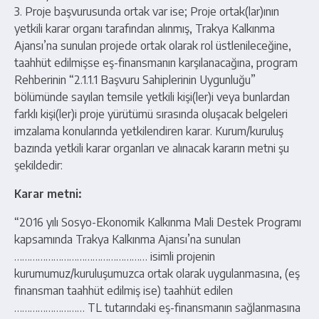
3. Proje başvurusunda ortak var ise; Proje ortak(lar)ının
yetkili karar organı tarafından alınmış, Trakya Kalkınma
Ajansı’na sunulan projede ortak olarak rol üstlenileceğine,
taahhüt edilmişse eş-finansmanın karşılanacağına, program
Rehberinin “2.1.1.1 Başvuru Sahiplerinin Uygunluğu”
bölümünde sayılan temsile yetkili kişi(ler)i veya bunlardan
farklı kişi(ler)i proje yürütümü sırasında oluşacak belgeleri
imzalama konularında yetkilendiren karar. Kurum/kuruluş
bazında yetkili karar organları ve alınacak kararın metni şu
şekildedir:
Karar metni:
“2016 yılı Sosyo-Ekonomik Kalkınma Mali Destek Programı
kapsamında Trakya Kalkınma Ajansı’na sunulan
…………………………………………… isimli projenin
kurumumuz/kuruluşumuzca ortak olarak uygulanmasına, (eş
finansman taahhüt edilmiş ise) taahhüt edilen
……………………… TL tutarındaki eş-finansmanın sağlanmasına