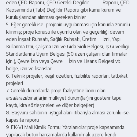
eden ÇED Raporu, ÇED Gerekli Değildir Raporu, ÇED
Kapsamında (Tabi) Değildir Raporu gibi kamu kurum ve
kuruluşlarından alınması gereken izinler
5. Eğer gerekli ise, projenin uygulanması için kanunla zorunlu
kılınmış; proje konusu ile uyumlu olan ve geçerliliği devam
eden İnşaat Ruhsatı, Sağlık Ruhsatı, Üretim İzni, Yapı
Kullanma İzni, Çalışma İzni ve Gıda Sicili Belgesi, İş Güvenliği
Standartlarına Uyum Belgesi (50 üzeri çalışanı olan firmalar
için ), Çevre İzin veya Çevre İzin ve Lisans Belgesi vb.
belge, izin ve lisanslar
6. Teknik projeler, keşif özetleri, fizibilite raporları, tatbikat
projeleri
7. Gerekli durumlarda proje faaliyetine konu olan
arsa/arazi/bina(lar)ın mülkiyet durum(lar)ını gösterir tapu
kaydı, kira sözleşmeleri ve diğer belge(ler)
8. Başvuru sahibinin -iştigal alanı itibarıyla alması zorunlu ise-
kapasite raporu
9. EK-VI Mali Kimlik Formu: Yaralanıcılar proje kapsamında
yapılacak bütün harcamalarda kullanılmak üzere kendi