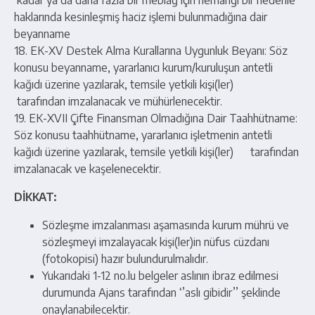
kadar ya da daha fazla bir meblağ için herhangi bir nedenle
haklarında kesinleşmiş haciz işlemi bulunmadığına dair
beyanname
18. EK-XV Destek Alma Kurallarına Uygunluk Beyanı: Söz
konusu beyanname, yararlanıcı kurum/kuruluşun antetli
kağıdı üzerine yazılarak, temsile yetkili kişi(ler)
tarafından imzalanacak ve mühürlenecektir.
19. EK-XVII Çifte Finansman Olmadığına Dair Taahhütname:
Söz konusu taahhütname, yararlanıcı işletmenin antetli
kağıdı üzerine yazılarak, temsile yetkili kişi(ler) tarafından
imzalanacak ve kaşelenecektir.
DİKKAT:
Sözleşme imzalanması aşamasında kurum mührü ve
sözleşmeyi imzalayacak kişi(ler)in nüfus cüzdanı
(fotokopisi) hazır bulundurulmalıdır.
Yukarıdaki 1-12 no.lu belgeler aslının ibraz edilmesi
durumunda Ajans tarafından ‘’aslı gibidir’’ şeklinde
onaylanabilecektir.