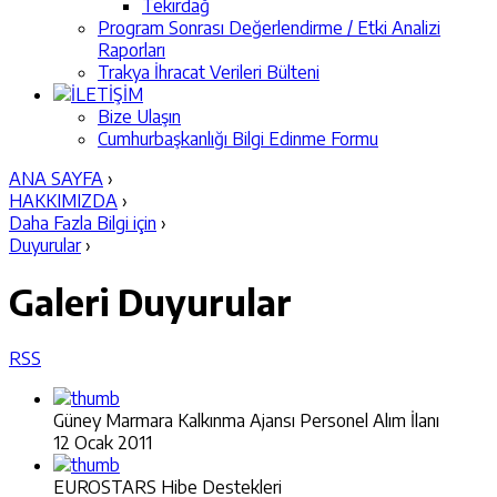
Tekirdağ
Program Sonrası Değerlendirme / Etki Analizi
Raporları
Trakya İhracat Verileri Bülteni
İLETİŞİM
Bize Ulaşın
Cumhurbaşkanlığı Bilgi Edinme Formu
ANA SAYFA
›
HAKKIMIZDA
›
Daha Fazla Bilgi için
›
Duyurular
›
Galeri
Duyurular
RSS
Güney Marmara Kalkınma Ajansı Personel Alım İlanı
12 Ocak 2011
EUROSTARS Hibe Destekleri