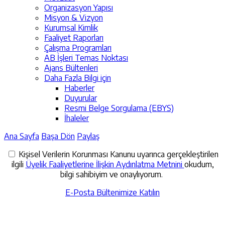
Organizasyon Yapısı
Misyon & Vizyon
Kurumsal Kimlik
Faaliyet Raporları
Çalışma Programları
AB İşleri Temas Noktası
Ajans Bültenleri
Daha Fazla Bilgi için
Haberler
Duyurular
Resmi Belge Sorgulama (EBYS)
İhaleler
Ana Sayfa
Başa Dön
Paylaş
Kişisel Verilerin Korunması Kanunu uyarınca gerçekleştirilen
ilgili
Üyelik Faaliyetlerine İlişkin Aydınlatma Metnini
okudum,
bilgi sahibiyim ve onaylıyorum.
E-Posta Bültenimize Katılın