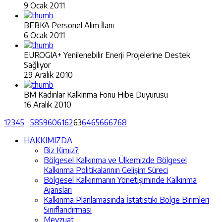
9 Ocak 2011
BEBKA Personel Alım İlanı
6 Ocak 2011
EUROGIA+ Yenilenebilir Enerji Projelerine Destek
Sağlıyor
29 Aralık 2010
BM Kadınlar Kalkınma Fonu Hibe Duyurusu
16 Aralık 2010
1
2
3
4
5
58
59
60
61
62
63
64
65
66
67
68
HAKKIMIZDA
Biz Kimiz?
Bölgesel Kalkınma ve Ülkemizde Bölgesel
Kalkınma Politikalarının Gelişim Süreci
Bölgesel Kalkınmanın Yönetişiminde Kalkınma
Ajansları
Kalkınma Planlamasında İstatistiki Bölge Birimleri
Sınıflandırması
Mevzuat