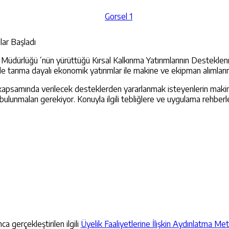
lar Başladı
üdürlüğü´nün yürüttüğü Kırsal Kalkınma Yatırımlarının Desteklenmes
 tarıma dayalı ekonomik yatırımlar ile makine ve ekipman alımları
kapsamında verilecek desteklerden yararlanmak isteyenlerin makin
bulunmaları gerekiyor. Konuyla ilgili tebliğlere ve uygulama rehber
a gerçekleştirilen ilgili
Üyelik Faaliyetlerine İlişkin Aydınlatma Met