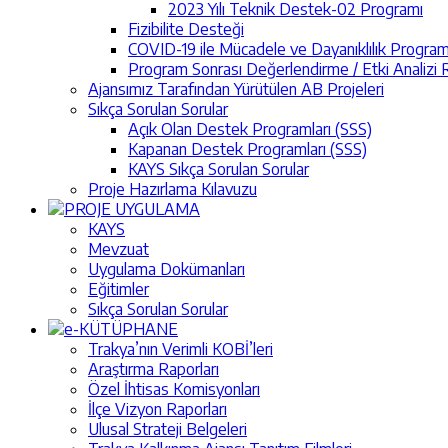
2023 Yılı Teknik Destek-02 Programı
Fizibilite Desteği
COVID-19 ile Mücadele ve Dayanıklılık Program
Program Sonrası Değerlendirme / Etki Analizi R
Ajansımız Tarafından Yürütülen AB Projeleri
Sıkça Sorulan Sorular
Açık Olan Destek Programları (SSS)
Kapanan Destek Programları (SSS)
KAYS Sıkça Sorulan Sorular
Proje Hazırlama Kılavuzu
PROJE UYGULAMA
KAYS
Mevzuat
Uygulama Dokümanları
Eğitimler
Sıkça Sorulan Sorular
e-KÜTÜPHANE
Trakya’nın Verimli KOBİ’leri
Araştırma Raporları
Özel İhtisas Komisyonları
İlçe Vizyon Raporları
Ulusal Strateji Belgeleri