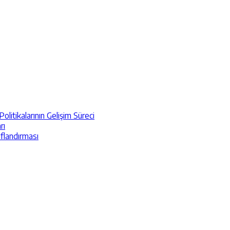
itikalarının Gelişim Süreci
rı
ıflandırması