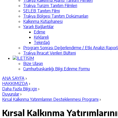
Trakya Kalkınma Ajansı Tanıtım Filmleri
Trakya Turizm Tanıtım Filmleri
SELEB Tanıtım Filmi
Trakya Bölgesi Tanıtım Dokümanları
Kalkınma Kütüphanesi
Yararlı Bağlantılar
Edirne
Kırklareli
Tekirdağ
Program Sonrası Değerlendirme / Etki Analizi Raporl
Trakya İhracat Verileri Bülteni
İLETİŞİM
Bize Ulaşın
Cumhurbaşkanlığı Bilgi Edinme Formu
ANA SAYFA
›
HAKKIMIZDA
›
Daha Fazla Bilgi için
›
Duyurular
›
Kırsal Kalkınma Yatırımlarının Desteklenmesi Programı
›
Kırsal Kalkınma Yatırımları