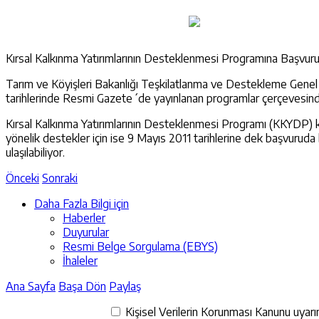
Kırsal Kalkınma Yatırımlarının Desteklenmesi Programına Başvuru
Tarım ve Köyişleri Bakanlığı Teşkilatlanma ve Destekleme Genel M
tarihlerinde Resmi Gazete´de yayınlanan programlar çerçevesinde
Kırsal Kalkınma Yatırımlarının Desteklenmesi Programı (KKYDP) 
yönelik destekler için ise 9 Mayıs 2011 tarihlerine dek başvuruda 
ulaşılabiliyor.
Önceki
Sonraki
Daha Fazla Bilgi için
Haberler
Duyurular
Resmi Belge Sorgulama (EBYS)
İhaleler
Ana Sayfa
Başa Dön
Paylaş
Kişisel Verilerin Korunması Kanunu uyarınc