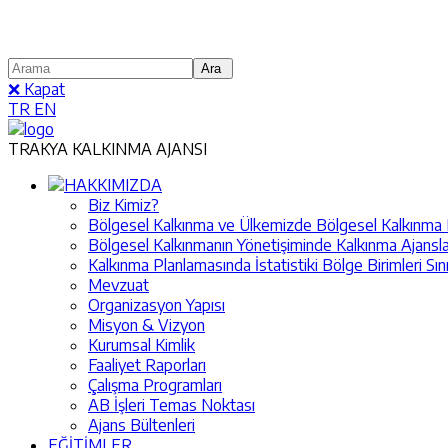
❌ Kapat
TR
EN
TRAKYA KALKINMA AJANSI
HAKKIMIZDA
Biz Kimiz?
Bölgesel Kalkınma ve Ülkemizde Bölgesel Kalkınma Pol
Bölgesel Kalkınmanın Yönetişiminde Kalkınma Ajansla
Kalkınma Planlamasında İstatistiki Bölge Birimleri Sın
Mevzuat
Organizasyon Yapısı
Misyon & Vizyon
Kurumsal Kimlik
Faaliyet Raporları
Çalışma Programları
AB İşleri Temas Noktası
Ajans Bültenleri
EĞİTİMLER