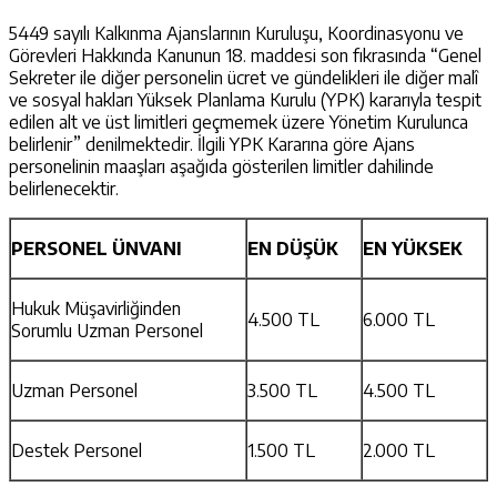
5449 sayılı Kalkınma Ajanslarının Kuruluşu, Koordinasyonu ve
Görevleri Hakkında Kanunun 18. maddesi son fıkrasında “Genel
Sekreter ile diğer personelin ücret ve gündelikleri ile diğer malî
ve sosyal hakları Yüksek Planlama Kurulu (YPK) kararıyla tespit
edilen alt ve üst limitleri geçmemek üzere Yönetim Kurulunca
belirlenir” denilmektedir. İlgili YPK Kararına göre Ajans
personelinin maaşları aşağıda gösterilen limitler dahilinde
belirlenecektir.
PERSONEL ÜNVANI
EN DÜŞÜK
EN YÜKSEK
Hukuk Müşavirliğinden
4.500 TL
6.000 TL
Sorumlu Uzman Personel
Uzman Personel
3.500 TL
4.500 TL
Destek Personel
1.500 TL
2.000 TL