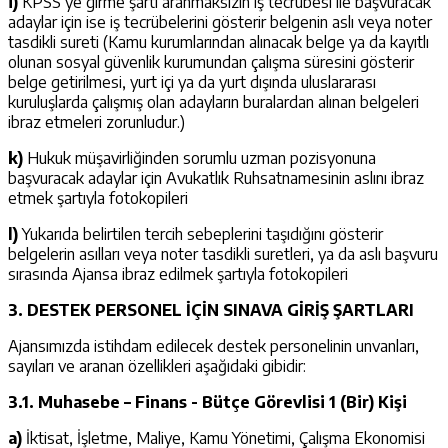
i)
KPSS’ye girme şartı aranmaksızın iş tecrübesi ile başvuracak
adaylar için ise iş tecrübelerini gösterir belgenin aslı veya noter
tasdikli sureti (Kamu kurumlarından alınacak belge ya da kayıtlı
olunan sosyal güvenlik kurumundan çalışma süresini gösterir
belge getirilmesi, yurt içi ya da yurt dışında uluslararası
kuruluşlarda çalışmış olan adayların buralardan alınan belgeleri
ibraz etmeleri zorunludur.)
k)
Hukuk müşavirliğinden sorumlu uzman pozisyonuna
başvuracak adaylar için Avukatlık Ruhsatnamesinin aslını ibraz
etmek şartıyla fotokopileri
l)
Yukarıda belirtilen tercih sebeplerini taşıdığını gösterir
belgelerin asılları veya noter tasdikli suretleri, ya da aslı başvuru
sırasında Ajansa ibraz edilmek şartıyla fotokopileri
3. DESTEK PERSONEL İÇİN SINAVA GİRİŞ ŞARTLARI
Ajansımızda istihdam edilecek destek personelinin unvanları,
sayıları ve aranan özellikleri aşağıdaki gibidir:
3.1. Muhasebe – Finans - Bütçe Görevlisi 1 (Bir) Kişi
a)
İktisat, İşletme, Maliye, Kamu Yönetimi, Çalışma Ekonomisi