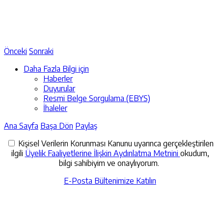
Önceki
Sonraki
Daha Fazla Bilgi için
Haberler
Duyurular
Resmi Belge Sorgulama (EBYS)
İhaleler
Ana Sayfa
Başa Dön
Paylaş
Kişisel Verilerin Korunması Kanunu uyarınca gerçekleştirilen
ilgili
Üyelik Faaliyetlerine İlişkin Aydınlatma Metnini
okudum,
bilgi sahibiyim ve onaylıyorum.
E-Posta Bültenimize Katılın
İletişime Geçin