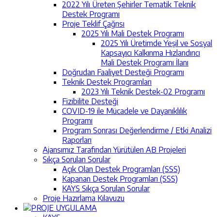
2022 Yılı Üreten Şehirler Tematik Teknik
Destek Programı
Proje Teklif Çağrısı
2025 Yılı Mali Destek Programı
2025 Yılı Üretimde Yeşil ve Sosyal
Kapsayıcı Kalkınma Hızlandırıcı
Mali Destek Programı İlanı
Doğrudan Faaliyet Desteği Programı
Teknik Destek Programları
2023 Yılı Teknik Destek-02 Programı
Fizibilite Desteği
COVID-19 ile Mücadele ve Dayanıklılık
Programı
Program Sonrası Değerlendirme / Etki Analizi
Raporları
Ajansımız Tarafından Yürütülen AB Projeleri
Sıkça Sorulan Sorular
Açık Olan Destek Programları (SSS)
Kapanan Destek Programları (SSS)
KAYS Sıkça Sorulan Sorular
Proje Hazırlama Kılavuzu
PROJE UYGULAMA