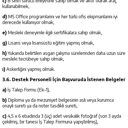
c)
B sınıfı sürücü ehliyetine sahip olmak ve aktif olarak araç
kullanabilmek,
d)
MS Office programlarını ve her türlü ofis ekipmanlarını iyi
derecede kullanıyor olmak,
e)
Mesleki deneyimle ilgili sertifikalara sahip olmak,
g)
Lisans veya lisansüstü eğitim yapmış olmak,
h)
Yukarıda belirtilen asgari çalışma sürelerinden daha uzun süre
mesleki tecrübeye sahip olmak,
ı)
Askerliğini yapmış olmak.
3.6. Destek Personeli İçin Başvuruda İstenen Belgeler
a)
İş Talep Formu (Ek–1),
b)
Diploma ya da mezuniyet belgesinin aslı veya kurumca
onaylı sureti ya da noter tasdikli sureti,
c)
4,5 x 6 ebadında 3 (üç) adet vesikalık fotoğraf (son 3 ayda
çekilmiş, bir tanesi İş Talep Formuna yapıştırılmış),