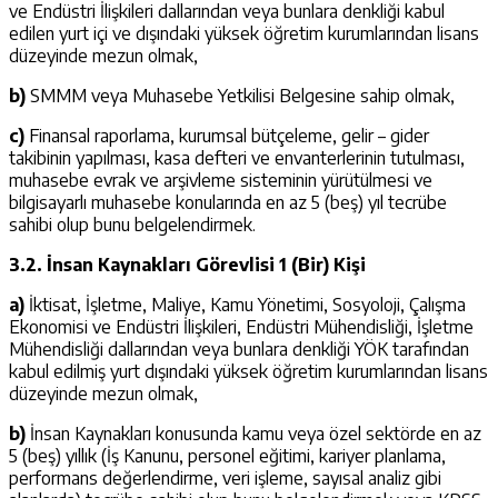
ve Endüstri İlişkileri dallarından veya bunlara denkliği kabul
edilen yurt içi ve dışındaki yüksek öğretim kurumlarından lisans
düzeyinde mezun olmak,
b)
SMMM veya Muhasebe Yetkilisi Belgesine sahip olmak,
c)
Finansal raporlama, kurumsal bütçeleme, gelir – gider
takibinin yapılması, kasa defteri ve envanterlerinin tutulması,
muhasebe evrak ve arşivleme sisteminin yürütülmesi ve
bilgisayarlı muhasebe konularında en az 5 (beş) yıl tecrübe
sahibi olup bunu belgelendirmek.
3.2. İnsan Kaynakları Görevlisi 1 (Bir) Kişi
a)
İktisat, İşletme, Maliye, Kamu Yönetimi, Sosyoloji, Çalışma
Ekonomisi ve Endüstri İlişkileri, Endüstri Mühendisliği, İşletme
Mühendisliği dallarından veya bunlara denkliği YÖK tarafından
kabul edilmiş yurt dışındaki yüksek öğretim kurumlarından lisans
düzeyinde mezun olmak,
b)
İnsan Kaynakları konusunda kamu veya özel sektörde en az
5 (beş) yıllık (İş Kanunu, personel eğitimi, kariyer planlama,
performans değerlendirme, veri işleme, sayısal analiz gibi