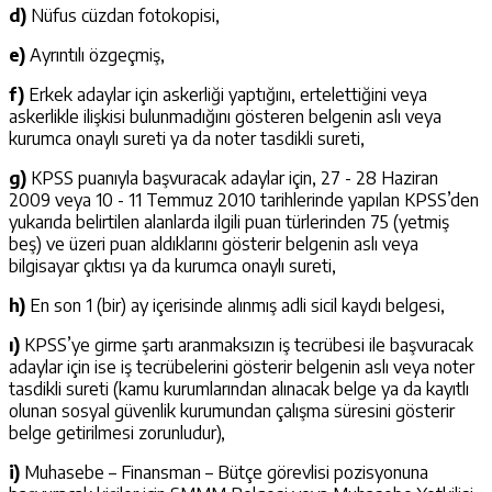
d)
Nüfus cüzdan fotokopisi,
e)
Ayrıntılı özgeçmiş,
f)
Erkek adaylar için askerliği yaptığını, ertelettiğini veya
askerlikle ilişkisi bulunmadığını gösteren belgenin aslı veya
kurumca onaylı sureti ya da noter tasdikli sureti,
g)
KPSS puanıyla başvuracak adaylar için, 27 - 28 Haziran
2009 veya 10 - 11 Temmuz 2010 tarihlerinde yapılan KPSS’den
yukarıda belirtilen alanlarda ilgili puan türlerinden 75 (yetmiş
beş) ve üzeri puan aldıklarını gösterir belgenin aslı veya
bilgisayar çıktısı ya da kurumca onaylı sureti,
h)
En son 1 (bir) ay içerisinde alınmış adli sicil kaydı belgesi,
ı)
KPSS’ye girme şartı aranmaksızın iş tecrübesi ile başvuracak
adaylar için ise iş tecrübelerini gösterir belgenin aslı veya noter
tasdikli sureti (kamu kurumlarından alınacak belge ya da kayıtlı
olunan sosyal güvenlik kurumundan çalışma süresini gösterir
belge getirilmesi zorunludur),
i)
Muhasebe – Finansman – Bütçe görevlisi pozisyonuna