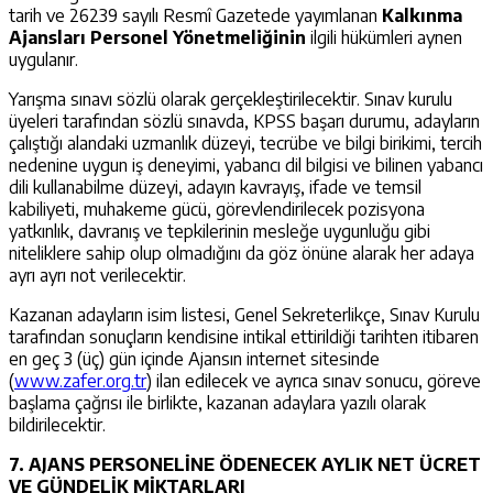
tarih ve 26239 sayılı Resmî Gazetede yayımlanan
Kalkınma
Ajansları Personel Yönetmeliğinin
ilgili hükümleri aynen
uygulanır.
Yarışma sınavı sözlü olarak gerçekleştirilecektir. Sınav kurulu
üyeleri tarafından sözlü sınavda, KPSS başarı durumu, adayların
çalıştığı alandaki uzmanlık düzeyi, tecrübe ve bilgi birikimi, tercih
nedenine uygun iş deneyimi, yabancı dil bilgisi ve bilinen yabancı
dili kullanabilme düzeyi, adayın kavrayış, ifade ve temsil
kabiliyeti, muhakeme gücü, görevlendirilecek pozisyona
yatkınlık, davranış ve tepkilerinin mesleğe uygunluğu gibi
niteliklere sahip olup olmadığını da göz önüne alarak her adaya
ayrı ayrı not verilecektir.
Kazanan adayların isim listesi, Genel Sekreterlikçe, Sınav Kurulu
tarafından sonuçların kendisine intikal ettirildiği tarihten itibaren
en geç 3 (üç) gün içinde Ajansın internet sitesinde
(
www.zafer.org.tr
) ilan edilecek ve ayrıca sınav sonucu, göreve
başlama çağrısı ile birlikte, kazanan adaylara yazılı olarak
bildirilecektir.
7. AJANS PERSONELİNE
ÖDENECEK AYLIK NET ÜCRET
VE GÜNDELİK MİKTARLARI