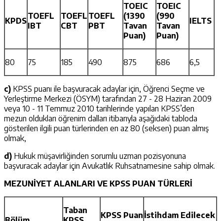
TOEIC
TOEIC
TOEFL
TOEFL
TOEFL
(1390
(990
KPDS
IELTS
IBT
CBT
PBT
Tavan
Tavan
Puan)
Puan)
80
75
185
490
875
686
6,5
c)
KPSS puanı ile başvuracak adaylar için, Öğrenci Seçme ve
Yerleştirme Merkezi (ÖSYM) tarafından 27 - 28 Haziran 2009
veya 10 - 11 Temmuz 2010 tarihlerinde yapılan KPSS’den
mezun oldukları öğrenim dalları itibarıyla aşağıdaki tabloda
gösterilen ilgili puan türlerinden en az 80 (seksen) puan almış
olmak,
d)
Hukuk müşavirliğinden sorumlu uzman pozisyonuna
başvuracak adaylar için Avukatlık Ruhsatnamesine sahip olmak.
MEZUNİYET ALANLARI VE KPSS PUAN TÜRLERİ
Taban
KPSS Puan
İstihdam Edilecek
Bölüm
KPSS