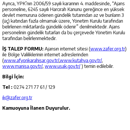
Ayrıca, YPK’nın 2006/59 sayılı kararının 4. maddesinde, “Ajans
personeline, 6245 sayılı Harcırah Kanunu gereğince en yüksek
devlet memuruna ödenen gündelik tutarından az ve bunların 3
(üç) katından fazla olmamak üzere, Yönetim Kurulu tarafından
belirlenen miktarlarda gündelik ödenir” denilmektedir. Ajans
personelinin gündelik tutarları da bu çerçevede Yönetim Kurulu
tarafından belirlenmektedir.
İŞ TALEP FORMU:
Ajansın internet sitesi (
www.zafer.org.tr
)
ile Bölge Valiliklerinin internet adreslerinden
(
www.afyonkarahisar.gov.tr/
,
www.kutahya.gov.tr/
,
www.manisa.gov.tr/
,
www.usak.gov.tr/
) temin edilebilir.
Bilgi İçin:
Tel :
0274 271 77 61 / 129
ik@zafer.org.tr
Kamuoyuna İlanen Duyurulur.