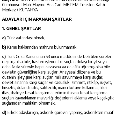
Cumhuriyet Mah. Hayme Ana Cad. METEM Tesisleri Kat:4
Merkez / KÜTAHYA
ADAYLAR İÇİN ARANAN ŞARTLAR
1. GENEL ŞARTLAR
a)
Türk vatandaşı olmak,
b)
Kamu haklarından mahrum bulunmamak,
c)
Türk Ceza Kanununun 53 üncü maddesinde belirtilen süreler
geçmiş olsa bile; kasten işlenen bir suçtan dolayı bir yıl veya
daha fazla süreyle hapis cezasına ya da affa uğramış olsa bile
devletin güvenliğine karşı suçlar, Anayasal düzene ve bu
düzenin işleyişine karşı suçlar, milli savunmaya karşı suçlar,
devlet sırlarına karşı suçlar ve casusluk, zimmet, irtikâp, rüşvet,
hırsızlık, dolandırıcılık, sahtecilik, inancı kötüye kullanma, hileli
iflas, ihaleye fesat karıştırma, edimin ifasına fesat karıştırma,
suçtan kaynaklanan malvarlığı değerlerini aklama veya kaçakçılık
suçlarından mahkûm olmamak,
d)
Erkek adaylar için, askerlik görevini yapmış, askerlikten muaf