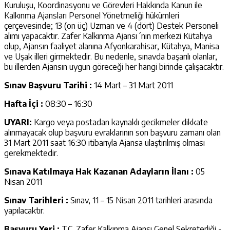
Kuruluşu, Koordinasyonu ve Görevleri Hakkında Kanun ile
Kalkınma Ajansları Personel Yönetmeliği hükümleri
çerçevesinde; 13 (on üç) Uzman ve 4 (dört) Destek Personeli
alımı yapacaktır. Zafer Kalkınma Ajansı´nın merkezi Kütahya
olup, Ajansın faaliyet alanına Afyonkarahisar, Kütahya, Manisa
ve Uşak illeri girmektedir. Bu nedenle, sınavda başarılı olanlar,
bu illerden Ajansın uygun göreceği her hangi birinde çalışacaktır.
Sınav Başvuru Tarihi :
14 Mart – 31 Mart 2011
Hafta İçi :
08:30 – 16:30
UYARI:
Kargo veya postadan kaynaklı gecikmeler dikkate
alınmayacak olup başvuru evraklarının son başvuru zamanı olan
31 Mart 2011 saat 16:30 itibarıyla Ajansa ulaştırılmış olması
gerekmektedir.
Sınava Katılmaya Hak Kazanan Adayların İlanı
:
05
Nisan 2011
Sınav Tarihleri
:
Sınav, 11 – 15 Nisan 2011 tarihleri arasında
yapılacaktır.
Başvuru Yeri
:
T.C. Zafer Kalkınma Ajansı Genel Sekreterliği -