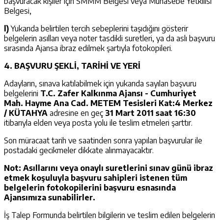
başvuracak kişiler için SMMM Belgesi veya Muhasebe Yetkilisi
Belgesi,
l)
Yukarıda belirtilen tercih sebeplerini taşıdığını gösterir
belgelerin asılları veya noter tasdikli suretleri, ya da aslı başvuru
sırasında Ajansa ibraz edilmek şartıyla fotokopileri.
4. BAŞVURU ŞEKLİ, TARİHİ VE YERİ
Adayların, sınava katılabilmek için yukarıda sayılan başvuru
belgelerini
T.C. Zafer Kalkınma Ajansı - Cumhuriyet
Mah. Hayme Ana Cad. METEM Tesisleri Kat:4 Merkez
/ KÜTAHYA
adresine en geç
31 Mart 2011 saat 16:30
itibarıyla elden veya posta yolu ile teslim etmeleri şarttır.
Son müracaat tarih ve saatinden sonra yapılan başvurular ile
postadaki gecikmeler dikkate alınmayacaktır.
Not:
Asıllarını veya onaylı suretlerini sınav günü ibraz
etmek koşuluyla başvuru sahipleri istenen tüm
belgelerin fotokopilerini başvuru esnasında
Ajansımıza sunabilirler.
İş Talep Formunda belirtilen bilgilerin ve teslim edilen belgelerin