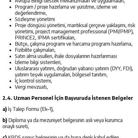
Avrupa Birliği destek mekanizmaları ve uygulamaları,
Program / proje hazırlama ve yürütme, izleme ve
değerlendirme,
Sözleşme yönetimi
Proje döngüsü yönetimi, mantıksal çerçeve yaklaşımı, risk
yönetimi, project management professional (PMI/PMP),
PRINCE2, IPMA sertifikaları,
Bütçe, çalışma programı ve harcama programı hazırlama,
Fizibilite çalışmaları,
Satın alma usulleri, ihale dosyalarının hazırlanması
İzleme bilgi sistemleri,
Uluslararası yatırım, doğrudan yabancı yatırım (DYY, FDI),
yatırım teşvik uygulamaları, bölgesel tanıtım,
İç kontrol sistemi,
Vergi mevzuatı,
2.4. Uzman Personel İçin Başvuruda İstenen Belgeler
a)
İş Talep Formu (Ek–1),
b)
Diploma ya da mezuniyet belgesinin aslı veya kurumca
onaylı sureti,
c)
KPDS sonuç belgesinin ya da buna denk kabul edilen