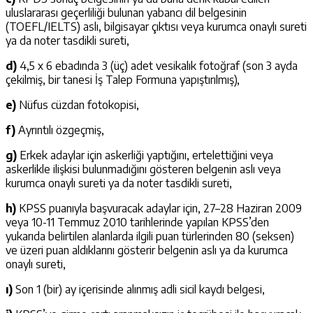
uluslararası geçerliliği bulunan yabancı dil belgesinin
(TOEFL/IELTS) aslı, bilgisayar çıktısı veya kurumca onaylı sureti
ya da noter tasdikli sureti,
d)
4,5 x 6 ebadında 3 (üç) adet vesikalık fotoğraf (son 3 ayda
çekilmiş, bir tanesi İş Talep Formuna yapıştırılmış),
e)
Nüfus cüzdan fotokopisi,
f)
Ayrıntılı özgeçmiş,
g)
Erkek adaylar için askerliği yaptığını, ertelettiğini veya
askerlikle ilişkisi bulunmadığını gösteren belgenin aslı veya
kurumca onaylı sureti ya da noter tasdikli sureti,
h)
KPSS puanıyla başvuracak adaylar için, 27–28 Haziran 2009
veya 10-11 Temmuz 2010 tarihlerinde yapılan KPSS’den
yukarıda belirtilen alanlarda ilgili puan türlerinden 80 (seksen)
ve üzeri puan aldıklarını gösterir belgenin aslı ya da kurumca
onaylı sureti,
ı)
Son 1 (bir) ay içerisinde alınmış adli sicil kaydı belgesi,