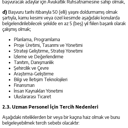
başvuracak adaylar için Avukatlık Ruhsatnamesine sahip olmak,
d)
Başvuru tarihi itibarıyla 50 (elli) yaşını doldurmamış olmak
şartıyla, kamu kesimi veya özel kesimde aşağıdaki konularda
belgelendirilebilecek şekilde en az 5 (beş) yıl fiilen başarılı olarak
çalışmış olmak;
Planlama, Programlama
Proje Üretimi, Tasarımı ve Yönetimi
Strateji Geliştirme, Strateji Yönetimi
İzleme ve Değerlendirme
Tanıtım, Danışmanlık
Şehircilik ve Çevre
Araştırma-Geliştirme
Bilgi ve İletişim Teknolojileri
Finansman
İnsan Kaynakları Yönetimi
Uluslararası Ticaret
2.3. Uzman Personel İçin Tercih Nedenleri
Aşağıdaki niteliklerden bir veya bir kaçına haiz olmak ve bunu
belgeleyebilmek tercih sebebi olacaktır: