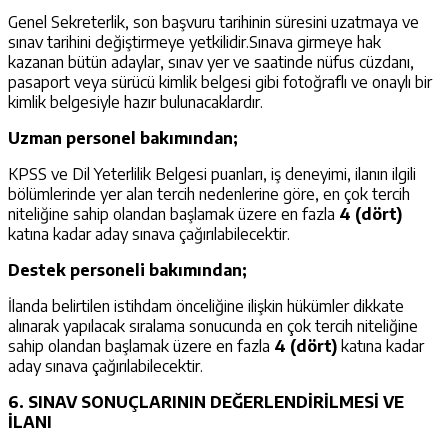
Genel Sekreterlik, son başvuru tarihinin süresini uzatmaya ve
sınav tarihini değiştirmeye yetkilidir.Sınava girmeye hak
kazanan bütün adaylar, sınav yer ve saatinde nüfus cüzdanı,
pasaport veya sürücü kimlik belgesi gibi fotoğraflı ve onaylı bir
kimlik belgesiyle hazır bulunacaklardır.
Uzman personel bakımından;
KPSS ve Dil Yeterlilik Belgesi puanları, iş deneyimi, ilanın ilgili
bölümlerinde yer alan tercih nedenlerine göre, en çok tercih
niteliğine sahip olandan başlamak üzere en fazla
4 (dört)
katına kadar aday sınava çağırılabilecektir.
Destek personeli bakımından;
İlanda belirtilen istihdam önceliğine ilişkin hükümler dikkate
alınarak yapılacak sıralama sonucunda en çok tercih niteliğine
sahip olandan başlamak üzere en fazla
4 (dört)
katına kadar
aday sınava çağırılabilecektir.
6. SINAV SONUÇLARININ DEĞERLENDİRİLMESİ VE
İLANI