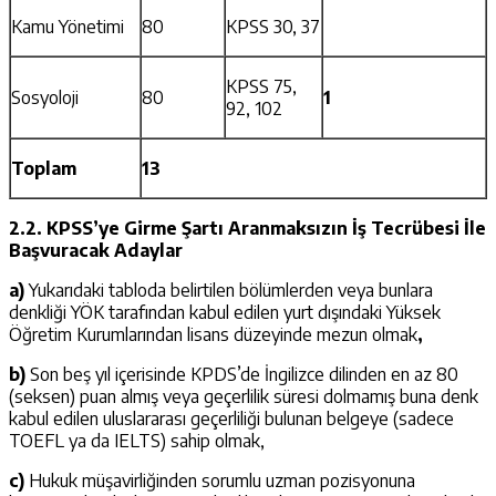
Kamu Yönetimi
80
KPSS 30, 37
KPSS 75,
Sosyoloji
80
1
92, 102
Toplam
13
2.2. KPSS’ye Girme Şartı Aranmaksızın İş Tecrübesi İle
Başvuracak Adaylar
a)
Yukarıdaki tabloda belirtilen bölümlerden veya bunlara
denkliği YÖK tarafından kabul edilen yurt dışındaki Yüksek
Öğretim Kurumlarından lisans düzeyinde mezun olmak
,
b)
Son beş yıl içerisinde KPDS’de İngilizce dilinden en az 80
(seksen) puan almış veya geçerlilik süresi dolmamış buna denk
kabul edilen uluslararası geçerliliği bulunan belgeye (sadece
TOEFL ya da IELTS) sahip olmak,
c)
Hukuk müşavirliğinden sorumlu uzman pozisyonuna