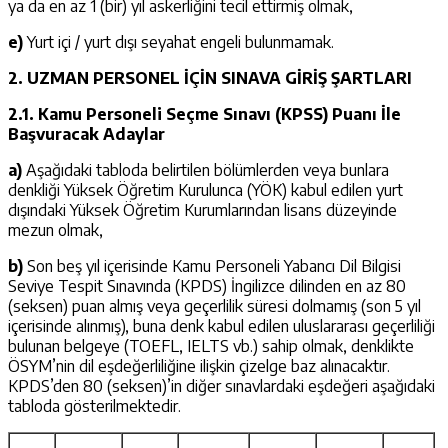
ya da en az 1 (bir) yıl askerliğini tecil ettirmiş olmak,
e)
Yurt içi / yurt dışı seyahat engeli bulunmamak.
2. UZMAN PERSONEL İÇİN SINAVA GİRİŞ ŞARTLARI
2.1. Kamu Personeli Seçme Sınavı (KPSS) Puanı İle
Başvuracak Adaylar
a)
Aşağıdaki tabloda belirtilen bölümlerden veya bunlara
denkliği Yüksek Öğretim Kurulunca (YÖK) kabul edilen yurt
dışındaki Yüksek Öğretim Kurumlarından lisans düzeyinde
mezun olmak,
b)
Son beş yıl içerisinde Kamu Personeli Yabancı Dil Bilgisi
Seviye Tespit Sınavında (KPDS) İngilizce dilinden en az 80
(seksen) puan almış veya geçerlilik süresi dolmamış (son 5 yıl
içerisinde alınmış), buna denk kabul edilen uluslararası geçerliliği
bulunan belgeye (TOEFL, IELTS vb.) sahip olmak, denklikte
ÖSYM’nin dil eşdeğerliliğine ilişkin çizelge baz alınacaktır.
KPDS’den 80 (seksen)’in diğer sınavlardaki eşdeğeri aşağıdaki
tabloda gösterilmektedir.