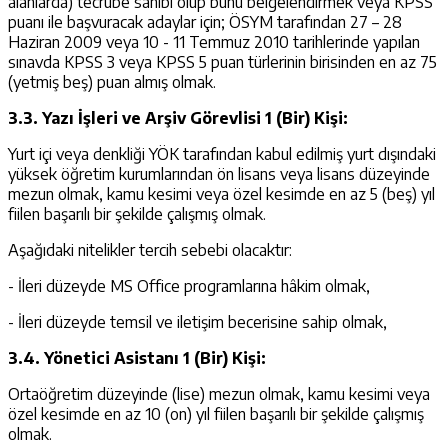
alanlarda) tecrübe sahibi olup bunu belgelendirmek veya KPSS
puanı ile başvuracak adaylar için; ÖSYM tarafından 27 – 28
Haziran 2009 veya 10 - 11 Temmuz 2010 tarihlerinde yapılan
sınavda KPSS 3 veya KPSS 5 puan türlerinin birisinden en az 75
(yetmiş beş) puan almış olmak.
3.3. Yazı İşleri ve Arşiv Görevlisi 1 (Bir) Kişi:
Yurt içi veya denkliği YÖK tarafından kabul edilmiş yurt dışındaki
yüksek öğretim kurumlarından ön lisans veya lisans düzeyinde
mezun olmak, kamu kesimi veya özel kesimde en az 5 (beş) yıl
fiilen başarılı bir şekilde çalışmış olmak.
Aşağıdaki nitelikler tercih sebebi olacaktır:
- İleri düzeyde MS Office programlarına hâkim olmak,
- İleri düzeyde temsil ve iletişim becerisine sahip olmak,
3.4. Yönetici Asistanı 1 (Bir) Kişi:
Ortaöğretim düzeyinde (lise) mezun olmak, kamu kesimi veya
özel kesimde en az 10 (on) yıl fiilen başarılı bir şekilde çalışmış
olmak.