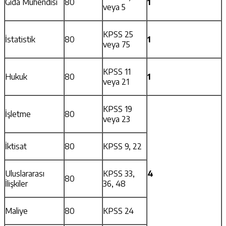
Gıda Mühendisi
80
1
veya 5
KPSS 25
İstatistik
80
1
veya 75
KPSS 11
Hukuk
80
1
veya 21
KPSS 19
İşletme
80
veya 23
İktisat
80
KPSS 9, 22
Uluslararası
KPSS 33,
4
80
İlişkiler
36, 48
Maliye
80
KPSS 24