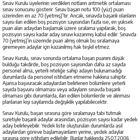
Sınav Kurulu üyelerinin verdikleri notların aritmetik ortalaması
sınav sonucunu gösterir. Sınav başarı notu 100 (yüz) puan
üzerinden en az 70 (yetmiş)’tir. Ancak, sınavda başarılı olanların
sayısı ilan edilen boş pozisyon sayısından fazla ise, en yüksek
puan alan adaydan başlamak üzere sıralama yapılarak, boş
pozisyon sayısı kadar aday sınavı kazanmış kabul edilir. Sınavda
70 (yetmiş)’in üzerinde puan almış olmak bu sıralamaya
giremeyen adaylar için kazanılmış hak teşkil etmez.
Sınav Kurulu, sınav sonunda ortalama başarı puanını düşük
bulduğu takdirde, boş pozisyon sayısından daha az sayıda
personel alma, yeterli niteliğe sahip adayın bulunamadığı
durumlarda da personel istihdam etmeme hakkına sahiptir.
Ajansa başvuracak adaylardan belirlenen bölümlere yeterli
sayıda başvuru olmaması veya adayların sınavda başarılı
olmaması gibi durumlarda, ilan edilen bölümlerde ve alınması
planlanan kişi sayılarında değişiklik yapılabilecektir.
Sınav Kurulu, başarı sırasına göre sıralamaya tabi tutmak
suretiyle başarılı adaylar arasından, pozisyon sayısı kadar yedek
aday belirleyebilir. Yedek liste oluşturulan durumlarda asil
adaylardan göreve başlamayanların yerine, yedek adaylar
sırasına göre istihdam edilebilir. Bunlar hakkında 25.07.2006