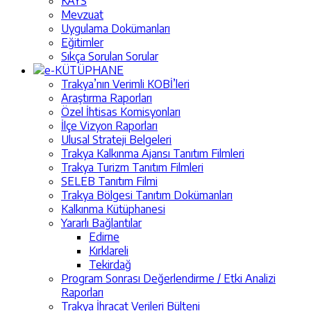
KAYS
Mevzuat
Uygulama Dokümanları
Eğitimler
Sıkça Sorulan Sorular
e-KÜTÜPHANE
Trakya’nın Verimli KOBİ’leri
Araştırma Raporları
Özel İhtisas Komisyonları
İlçe Vizyon Raporları
Ulusal Strateji Belgeleri
Trakya Kalkınma Ajansı Tanıtım Filmleri
Trakya Turizm Tanıtım Filmleri
SELEB Tanıtım Filmi
Trakya Bölgesi Tanıtım Dokümanları
Kalkınma Kütüphanesi
Yararlı Bağlantılar
Edirne
Kırklareli
Tekirdağ
Program Sonrası Değerlendirme / Etki Analizi
Raporları
Trakya İhracat Verileri Bülteni