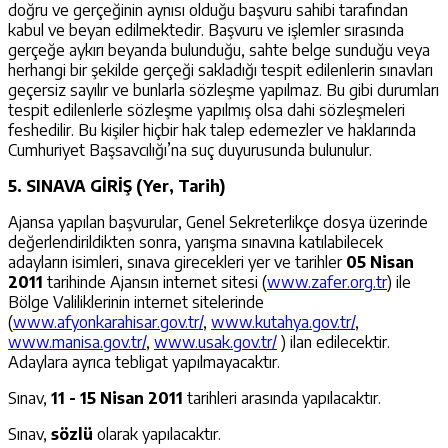
doğru ve gerçeğinin aynısı olduğu başvuru sahibi tarafından
kabul ve beyan edilmektedir. Başvuru ve işlemler sırasında
gerçeğe aykırı beyanda bulunduğu, sahte belge sunduğu veya
herhangi bir şekilde gerçeği sakladığı tespit edilenlerin sınavları
geçersiz sayılır ve bunlarla sözleşme yapılmaz. Bu gibi durumları
tespit edilenlerle sözleşme yapılmış olsa dahi sözleşmeleri
feshedilir. Bu kişiler hiçbir hak talep edemezler ve haklarında
Cumhuriyet Başsavcılığı’na suç duyurusunda bulunulur.
5. SINAVA GİRİŞ (Yer, Tarih)
Ajansa yapılan başvurular, Genel Sekreterlikçe dosya üzerinde
değerlendirildikten sonra, yarışma sınavına katılabilecek
adayların isimleri, sınava girecekleri yer ve tarihler
05 Nisan
2011
tarihinde Ajansın internet sitesi (
www.zafer.org.tr
) ile
Bölge Valiliklerinin internet sitelerinde
(
www.afyonkarahisar.gov.tr/
,
www.kutahya.gov.tr/
,
www.manisa.gov.tr/
,
www.usak.gov.tr/
) ilan edilecektir.
Adaylara ayrıca tebligat yapılmayacaktır.
Sınav,
11 - 15 Nisan 2011
tarihleri arasında yapılacaktır.
Sınav,
sözlü
olarak yapılacaktır.