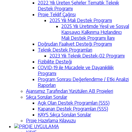
2022 Yılı Üreten Şehirler Tematik Teknik
Destek Programı
Proje Teklif Çağrısı
2025 Yılı Mali Destek Programı
2025 Yılı Üretimde Yeşil ve Sosyal
Kapsayıcı Kalkınma Hızlandırıcı
Mali Destek Programı İlanı
Doğrudan Faaliyet Desteği Programı
Teknik Destek Programları
2023 Yılı Teknik Destek-02 Programı
Fizibilite Desteği
COVID-19 ile Mücadele ve Dayanıklılık
Programı
Program Sonrası Değerlendirme / Etki Analizi
Raporları
Ajansımız Tarafından Yürütülen AB Projeleri
Sıkça Sorulan Sorular
Açık Olan Destek Programları (SSS)
Kapanan Destek Programları (SSS)
KAYS Sıkça Sorulan Sorular
Proje Hazırlama Kılavuzu
PROJE UYGULAMA