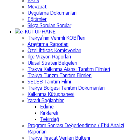
KAYS
Mevzuat
Uygulama Dokümanları
Eğitimler
Sıkça Sorulan Sorular
e-KÜTÜPHANE
Trakya’nın Verimli KOBİ’leri
Araştırma Raporları
Özel İhtisas Komisyonları
İlçe Vizyon Raporları
Ulusal Strateji Belgeleri
Trakya Kalkınma Ajansı Tanıtım Filmleri
Trakya Turizm Tanıtım Filmleri
SELEB Tanıtım Filmi
Trakya Bölgesi Tanıtım Dokümanları
Kalkınma Kütüphanesi
Yararlı Bağlantılar
Edirne
Kırklareli
Tekirdağ
Program Sonrası Değerlendirme / Etki Analizi
Raporları
Trakya İhracat Verileri Bülteni