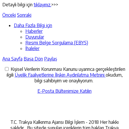
Detaylı bilgi için
tıklayınız.
>>>
Önceki
Sonraki
Daha Fazla Bilgi için
Haberler
Duyurular
Resmi Belge Sorgulama (EBYS)
İhaleler
Ana Sayfa
Başa Dön
Paylaş
Kişisel Verilerin Korunması Kanunu uyarınca gerçekleştirilen
ilgili
Üyelik Faaliyetlerine İlişkin Aydınlatma Metnini
okudum,
bilgi sahibiyim ve onaylıyorum.
E-Posta Bültenimize Katılın
İletişime Geçin
T.C. Trakya Kalkınma Ajansı Bilgi İşlem - 2018 Her hakkı
saklıdır. Bu sitede sunulan içeriklerin tüm hakları Trakya