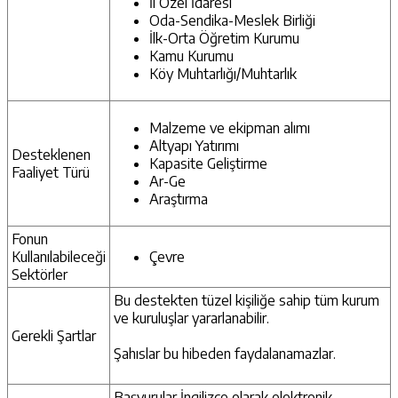
İl Özel İdaresi
Oda-Sendika-Meslek Birliği
İlk-Orta Öğretim Kurumu
Kamu Kurumu
Köy Muhtarlığı/Muhtarlık
Malzeme ve ekipman alımı
Altyapı Yatırımı
Desteklenen
Kapasite Geliştirme
Faaliyet Türü
Ar-Ge
Araştırma
Fonun
Kullanılabileceği
Çevre
Sektörler
Bu destekten
tüzel kişiliğe sahip tüm kurum
ve kuruluşlar yararlanabilir.
Gerekli Şartlar
Şahıslar bu hibeden faydalanamazlar.
Başvurular İngilizce olarak elektronik