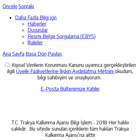
Önceki
Sonraki
Daha Fazla Bilgi için
Haberler
Duyurular
Resmi Belge Sorgulama (EBYS)
İhaleler
Ana Sayfa
Başa Dön
Paylaş
Kişisel Verilerin Korunması Kanunu uyarınca gerçekleştirilen
ilgili
Üyelik Faaliyetlerine İlişkin Aydınlatma Metnini
okudum,
bilgi sahibiyim ve onaylıyorum.
E-Posta Bültenimize Katılın
İletişime Geçin
T.C. Trakya Kalkınma Ajansı Bilgi İşlem - 2018 Her hakkı
saklıdır. Bu sitede sunulan içeriklerin tüm hakları Trakya
Kalkınma Ajansı’na aittir