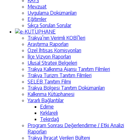
KAYS
Mevzuat
Uygulama Dokümanları
Eğitimler
Sıkça Sorulan Sorular
e-KÜTÜPHANE
Trakya’nın Verimli KOBİ’leri
Araştırma Raporları
Özel İhtisas Komisyonları
İlçe Vizyon Raporları
Ulusal Strateji Belgeleri
Trakya Kalkınma Ajansı Tanıtım Filmleri
Trakya Turizm Tanıtım Filmleri
SELEB Tanıtım Filmi
Trakya Bölgesi Tanıtım Dokümanları
Kalkınma Kütüphanesi
Yararlı Bağlantılar
Edirne
Kırklareli
Tekirdağ
Program Sonrası Değerlendirme / Etki Analizi
Raporları
Trakya İhracat Verileri Bülteni