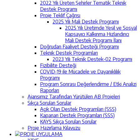
2022 Yılı Üreten Şehirler Tematik Teknik
Destek Programı
Proje Teklif Çağrısı
2025 Yılı Mali Destek Programı
2025 Yılı Üretimde Yeşil ve Sosyal
Kapsayıcı Kalkınma Hızlandırıcı
Mali Destek Programı İlanı
Doğrudan Faaliyet Desteği Programı
Teknik Destek Programları
2023 Yılı Teknik Destek-02 Programı
Fizibilite Desteği
COVID-19 ile Mücadele ve Dayanıklılık
Programı
Program Sonrası Değerlendirme / Etki Analizi
Raporları
Ajansımız Tarafından Yürütülen AB Projeleri
Sıkça Sorulan Sorular
Açık Olan Destek Programları (SSS)
Kapanan Destek Programları (SSS)
KAYS Sıkça Sorulan Sorular
Proje Hazırlama Kılavuzu
PROJE UYGULAMA