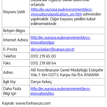
ortamda
http://ec.europa.eu/environment/eco-
Başvuru Şekli
innovation/application_en.htm
adresinden
yapılmalıdır. Diğer başvuru şekilleri kabul
edilmemektedir.
İletişim Bilgisi
http://ec.europa.eu/environment/eco-
İnternet Adresi
innovation/app
E-Posta
derya.kekec@sanayi.gov.tr
Telefon
0312 219 65 00
Faks
0312 219 68 64
AB Koordinasyon Genel Müdürlüğü Eskişehir
Adres
Yolu 7. Km ODTÜ Karşısı No:154 ANKARA
İlgili Kişi
Derya Kekeç
Daha Fazla
http://ec.europa.eu/environment/eco-
Bilgi İçin
innovation/doc
Kaynak: www.fonhavuzu.com