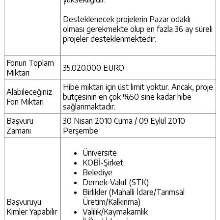
Desteklenecek projelerin Pazar odaklı
olması gerekmekte olup en fazla 36 ay süreli
projeler desteklenmektedir.
Fonun Toplam
35.020.000
EURO
Miktarı
Hibe miktarı için üst limit yoktur. Ancak, proje
Alabileceğiniz
bütçesinin en çok %50 sine kadar hibe
Fon Miktarı
sağlanmaktadır.
Başvuru
30 Nisan 2010 Cuma /
09 Eylül 2010
Zamanı
Perşembe
Üniversite
KOBİ-Şirket
Belediye
Dernek-Vakıf (STK)
Birlikler (Mahalli İdare/Tarımsal
Başvuruyu
Üretim/Kalkınma)
Kimler Yapabilir
Valilik/Kaymakamlık