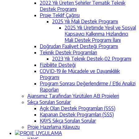
2022 Yılı Üreten Şehirler Tematik Teknik
Destek Programı
Proje Teklif Çağrısı
2025 Yılı Mali Destek Programı
2025 Yılı Üretimde Yeşil ve Sosyal
Kapsayıcı Kalkınma Hızlandırıcı
Mali Destek Programı İlanı
Doğrudan Faaliyet Desteği Programı
Teknik Destek Programları
2023 Yılı Teknik Destek-02 Programı
Fizibilite Desteği
COVID-19 ile Mücadele ve Dayanıklılık
Programı
Program Sonrası Değerlendirme / Etki Analizi
Raporları
Ajansımız Tarafından Yürütülen AB Projeleri
Sıkça Sorulan Sorular
Açık Olan Destek Programları (SSS)
Kapanan Destek Programları (SSS)
KAYS Sıkça Sorulan Sorular
Proje Hazırlama Kılavuzu
PROJE UYGULAMA