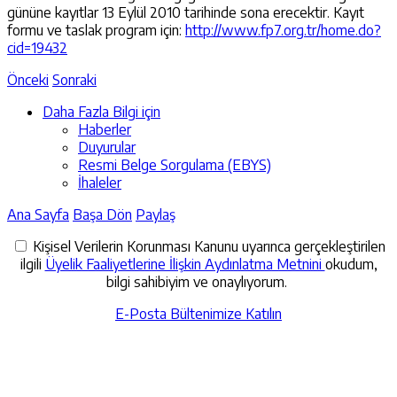
gününe kayıtlar 13 Eylül 2010 tarihinde sona erecektir. Kayıt
formu ve taslak program için:
http://www.fp7.org.tr/home.do?
cid=19432
Önceki
Sonraki
Daha Fazla Bilgi için
Haberler
Duyurular
Resmi Belge Sorgulama (EBYS)
İhaleler
Ana Sayfa
Başa Dön
Paylaş
Kişisel Verilerin Korunması Kanunu uyarınca gerçekleştirilen
ilgili
Üyelik Faaliyetlerine İlişkin Aydınlatma Metnini
okudum,
bilgi sahibiyim ve onaylıyorum.
E-Posta Bültenimize Katılın
İletişime Geçin