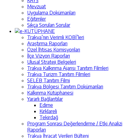
KAYS
Mevzuat
Uygulama Dokümanları
Eğitimler
Sıkça Sorulan Sorular
e-KÜTÜPHANE
Trakya’nın Verimli KOBİ’leri
Araştırma Raporları
Özel İhtisas Komisyonları
İlçe Vizyon Raporları
Ulusal Strateji Belgeleri
Trakya Kalkınma Ajansı Tanıtım Filmleri
Trakya Turizm Tanıtım Filmleri
SELEB Tanıtım Filmi
Trakya Bölgesi Tanıtım Dokümanları
Kalkınma Kütüphanesi
Yararlı Bağlantılar
Edirne
Kırklareli
Tekirdağ
Program Sonrası Değerlendirme / Etki Analizi
Raporları
Trakya İhracat Verileri Bülteni