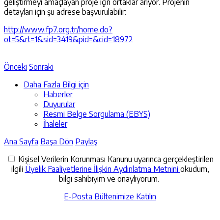
geliştirmeyi amaçlayan proje için ortaklar arıyor. Projenin
detayları için şu adrese başvurulabilir:
http://www.fp7.org.tr/home.do?
ot=5&rt=1&sid=3419&pid=&cid=18972
Önceki
Sonraki
Daha Fazla Bilgi için
Haberler
Duyurular
Resmi Belge Sorgulama (EBYS)
İhaleler
Ana Sayfa
Başa Dön
Paylaş
Kişisel Verilerin Korunması Kanunu uyarınca gerçekleştirilen
ilgili
Üyelik Faaliyetlerine İlişkin Aydınlatma Metnini
okudum,
bilgi sahibiyim ve onaylıyorum.
E-Posta Bültenimize Katılın