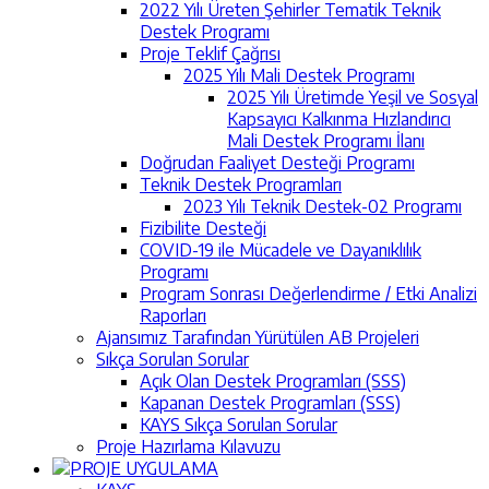
2022 Yılı Üreten Şehirler Tematik Teknik
Destek Programı
Proje Teklif Çağrısı
2025 Yılı Mali Destek Programı
2025 Yılı Üretimde Yeşil ve Sosyal
Kapsayıcı Kalkınma Hızlandırıcı
Mali Destek Programı İlanı
Doğrudan Faaliyet Desteği Programı
Teknik Destek Programları
2023 Yılı Teknik Destek-02 Programı
Fizibilite Desteği
COVID-19 ile Mücadele ve Dayanıklılık
Programı
Program Sonrası Değerlendirme / Etki Analizi
Raporları
Ajansımız Tarafından Yürütülen AB Projeleri
Sıkça Sorulan Sorular
Açık Olan Destek Programları (SSS)
Kapanan Destek Programları (SSS)
KAYS Sıkça Sorulan Sorular
Proje Hazırlama Kılavuzu
PROJE UYGULAMA