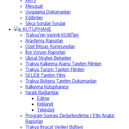
KAYS
Mevzuat
Uygulama Dokümanları
Eğitimler
Sıkça Sorulan Sorular
e-KÜTÜPHANE
Trakya’nın Verimli KOBİ’leri
Araştırma Raporları
Özel İhtisas Komisyonları
İlçe Vizyon Raporları
Ulusal Strateji Belgeleri
Trakya Kalkınma Ajansı Tanıtım Filmleri
Trakya Turizm Tanıtım Filmleri
SELEB Tanıtım Filmi
Trakya Bölgesi Tanıtım Dokümanları
Kalkınma Kütüphanesi
Yararlı Bağlantılar
Edirne
Kırklareli
Tekirdağ
Program Sonrası Değerlendirme / Etki Analizi
Raporları
Trakya İhracat Verileri Bülteni