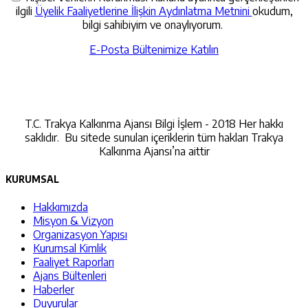
ilgili
Üyelik Faaliyetlerine İlişkin Aydınlatma Metnini
okudum,
bilgi sahibiyim ve onaylıyorum.
E-Posta Bültenimize Katılın
İletişime Geçin
T.C. Trakya Kalkınma Ajansı Bilgi İşlem - 2018 Her hakkı
saklıdır. Bu sitede sunulan içeriklerin tüm hakları Trakya
Kalkınma Ajansı’na aittir
KURUMSAL
Hakkımızda
Misyon & Vizyon
Organizasyon Yapısı
Kurumsal Kimlik
Faaliyet Raporları
Ajans Bültenleri
Haberler
Duyurular