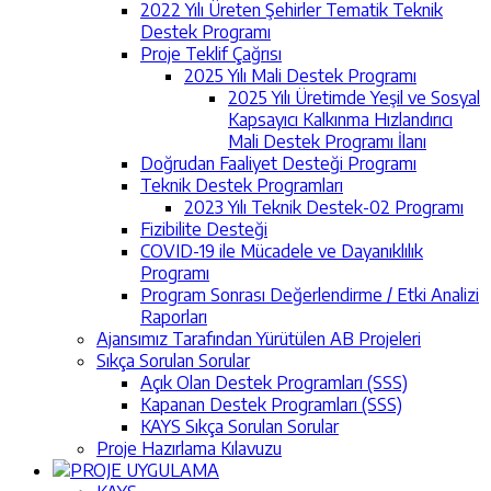
2022 Yılı Üreten Şehirler Tematik Teknik
Destek Programı
Proje Teklif Çağrısı
2025 Yılı Mali Destek Programı
2025 Yılı Üretimde Yeşil ve Sosyal
Kapsayıcı Kalkınma Hızlandırıcı
Mali Destek Programı İlanı
Doğrudan Faaliyet Desteği Programı
Teknik Destek Programları
2023 Yılı Teknik Destek-02 Programı
Fizibilite Desteği
COVID-19 ile Mücadele ve Dayanıklılık
Programı
Program Sonrası Değerlendirme / Etki Analizi
Raporları
Ajansımız Tarafından Yürütülen AB Projeleri
Sıkça Sorulan Sorular
Açık Olan Destek Programları (SSS)
Kapanan Destek Programları (SSS)
KAYS Sıkça Sorulan Sorular
Proje Hazırlama Kılavuzu
PROJE UYGULAMA