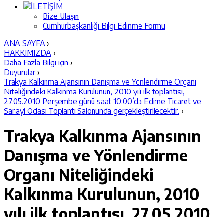
İLETİŞİM
Bize Ulaşın
Cumhurbaşkanlığı Bilgi Edinme Formu
ANA SAYFA
›
HAKKIMIZDA
›
Daha Fazla Bilgi için
›
Duyurular
›
Trakya Kalkınma Ajansının Danışma ve Yönlendirme Organı
Niteliğindeki Kalkınma Kurulunun, 2010 yılı ilk toplantısı,
27.05.2010 Perşembe günü saat 10:00’da Edirne Ticaret ve
Sanayi Odası Toplantı Salonunda gerçekleştirilecektir.
›
Trakya Kalkınma Ajansının
Danışma ve Yönlendirme
Organı Niteliğindeki
Kalkınma Kurulunun, 2010
yılı ilk toplantısı, 27.05.2010