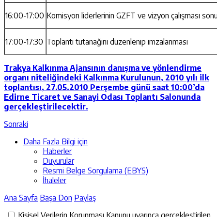
16:00-17:00
Komisyon liderlerinin GZFT ve vizyon çalışması sonu
17:00-17:30
Toplantı tutanağını düzenlenip imzalanması
Trakya Kalkınma Ajansının danışma ve yönlendirme
organı niteliğindeki Kalkınma Kurulunun, 2010 yılı ilk
toplantısı, 27.05.2010 Perşembe günü saat 10:00’da
Edirne Ticaret ve Sanayi Odası Toplantı Salonunda
gerçekleştirilecektir.
Sonraki
Daha Fazla Bilgi için
Haberler
Duyurular
Resmi Belge Sorgulama (EBYS)
İhaleler
Ana Sayfa
Başa Dön
Paylaş
Kişisel Verilerin Korunması Kanunu uyarınca gerçekleştirilen