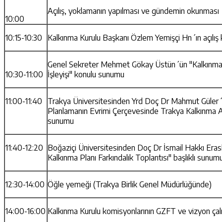
Açılış, yoklamanın yapılması ve gündemin okunması
10:00
10:15-10:30
Kalkınma Kurulu Başkanı Özlem Yemişçi Hn´ın açılış
Genel Sekreter Mehmet Gökay Üstün´ün "Kalkınma 
10:30-11:00
İşleyişi" konulu sunumu
11:00-11:40
Trakya Üniversitesinden Yrd Doç Dr Mahmut Güler´
Planlamanın Evrimi Çerçevesinde Trakya Kalkınma Aja
sunumu
11:40-12:20
Boğaziçi Üniversitesinden Doç Dr İsmail Hakkı Eras
Kalkınma Planı Farkındalık Toplantısı" başlıklı sunum
12:30-14:00
Öğle yemeği (Trakya Birlik Genel Müdürlüğünde)
14:00-16:00
Kalkınma Kurulu komisyonlarının GZFT ve vizyon çal