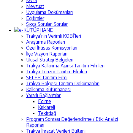
KAYS
Mevzuat
Uygulama Dokümanları
Eğitimler
Sıkça Sorulan Sorular
e-KÜTÜPHANE
Trakya’nın Verimli KOBİ’leri
Araştırma Raporları
Özel İhtisas Komisyonları
İlçe Vizyon Raporları
Ulusal Strateji Belgeleri
Trakya Kalkınma Ajansı Tanıtım Filmleri
Trakya Turizm Tanıtım Filmleri
SELEB Tanıtım Filmi
Trakya Bölgesi Tanıtım Dokümanları
Kalkınma Kütüphanesi
Yararlı Bağlantılar
Edirne
Kırklareli
Tekirdağ
Program Sonrası Değerlendirme / Etki Analizi
Raporları
Trakya İhracat Verileri Bülteni