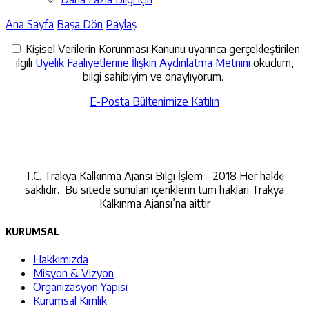
Ana Sayfa
Başa Dön
Paylaş
Kişisel Verilerin Korunması Kanunu uyarınca gerçekleştirilen
ilgili
Üyelik Faaliyetlerine İlişkin Aydınlatma Metnini
okudum,
bilgi sahibiyim ve onaylıyorum.
E-Posta Bültenimize Katılın
İletişime Geçin
T.C. Trakya Kalkınma Ajansı Bilgi İşlem - 2018 Her hakkı
saklıdır. Bu sitede sunulan içeriklerin tüm hakları Trakya
Kalkınma Ajansı’na aittir
KURUMSAL
Hakkımızda
Misyon & Vizyon
Organizasyon Yapısı
Kurumsal Kimlik