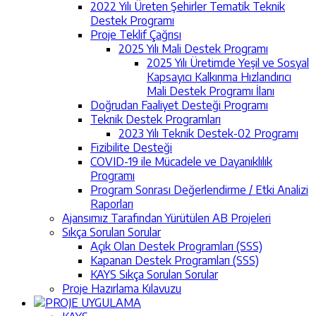
2022 Yılı Üreten Şehirler Tematik Teknik
Destek Programı
Proje Teklif Çağrısı
2025 Yılı Mali Destek Programı
2025 Yılı Üretimde Yeşil ve Sosyal
Kapsayıcı Kalkınma Hızlandırıcı
Mali Destek Programı İlanı
Doğrudan Faaliyet Desteği Programı
Teknik Destek Programları
2023 Yılı Teknik Destek-02 Programı
Fizibilite Desteği
COVID-19 ile Mücadele ve Dayanıklılık
Programı
Program Sonrası Değerlendirme / Etki Analizi
Raporları
Ajansımız Tarafından Yürütülen AB Projeleri
Sıkça Sorulan Sorular
Açık Olan Destek Programları (SSS)
Kapanan Destek Programları (SSS)
KAYS Sıkça Sorulan Sorular
Proje Hazırlama Kılavuzu
PROJE UYGULAMA