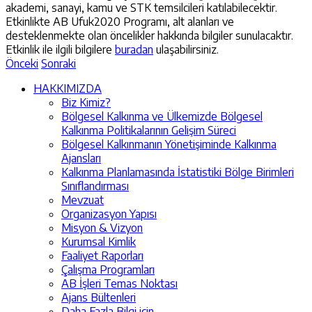
akademi, sanayi, kamu ve STK temsilcileri katılabilecektir.
Etkinlikte AB Ufuk2020 Programı, alt alanları ve
desteklenmekte olan öncelikler hakkında bilgiler sunulacaktır.
Etkinlik ile ilgili bilgilere
buradan
ulaşabilirsiniz.
Önceki
Sonraki
HAKKIMIZDA
Biz Kimiz?
Bölgesel Kalkınma ve Ülkemizde Bölgesel
Kalkınma Politikalarının Gelişim Süreci
Bölgesel Kalkınmanın Yönetişiminde Kalkınma
Ajansları
Kalkınma Planlamasında İstatistiki Bölge Birimleri
Sınıflandırması
Mevzuat
Organizasyon Yapısı
Misyon & Vizyon
Kurumsal Kimlik
Faaliyet Raporları
Çalışma Programları
AB İşleri Temas Noktası
Ajans Bültenleri
Daha Fazla Bilgi için