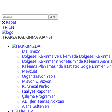
❌ Kapat
TR
EN
TRAKYA KALKINMA AJANSI
HAKKIMIZDA
Biz Kimiz?
Bölgesel Kalkınma ve Ülkemizde Bölgesel Kalkınma Pol
Bölgesel Kalkınmanın Yönetişiminde Kalkınma Ajansla
Kalkınma Planlamasında İstatistiki Bölge Birimleri Sın
Mevzuat
Organizasyon Yapısı
Misyon & Vizyon
Kurumsal Kimlik
Faaliyet Raporları
Çalışma Programları
AB İşleri Temas Noktası
Ajans Bültenleri
EĞİTİMLER