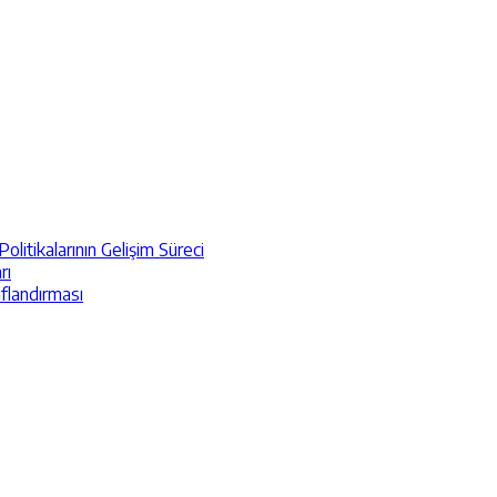
itikalarının Gelişim Süreci
rı
ıflandırması