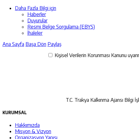
Daha Fazla Bilgi için
Haberler
Duyurular
Resmi Belge Sorgulama (EBYS)
İhaleler
Ana Sayfa
Başa Dön
Paylaş
Kişisel Verilerin Korunması Kanunu uyarınc
T.C. Trakya Kalkınma Ajansı Bilgi İş
KURUMSAL
Hakkımızda
Misyon & Vizyon
Organizasyon Yapısı