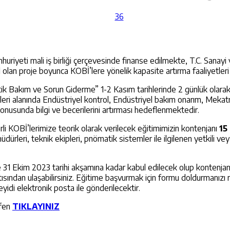
mhuriyeti mali iş birliği çerçevesinde finanse edilmekte, T.C. Sanay
lan proje boyunca KOBİ’lere yönelik kapasite artırma faaliyetler
k Bakım ve Sorun Giderme” 1-2 Kasım tarihlerinde 2 günlük olar
ileri alanında Endüstriyel kontrol, Endüstriyel bakım onarım, Mek
onusunda bilgi ve becerilerini artırması hedeflenmektedir.
rli KOBİ’lerimize teorik olarak verilecek eğitimimizin kontenjanı
15
ürleri, teknik ekipleri, pnömatik sistemler ile ilgilenen yetkili vey
 31 Ekim 2023 tarihi akşamına kadar kabul edilecek olup kontenjanı
ısından ulaşabilirsiniz. Eğitime başvurmak için formu doldurmanızı r
yidi elektronik posta ile gönderilecektir.
tfen
TIKLAYINIZ