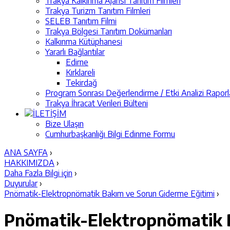
Trakya Kalkınma Ajansı Tanıtım Filmleri
Trakya Turizm Tanıtım Filmleri
SELEB Tanıtım Filmi
Trakya Bölgesi Tanıtım Dokümanları
Kalkınma Kütüphanesi
Yararlı Bağlantılar
Edirne
Kırklareli
Tekirdağ
Program Sonrası Değerlendirme / Etki Analizi Raporl
Trakya İhracat Verileri Bülteni
İLETİŞİM
Bize Ulaşın
Cumhurbaşkanlığı Bilgi Edinme Formu
ANA SAYFA
›
HAKKIMIZDA
›
Daha Fazla Bilgi için
›
Duyurular
›
Pnömatik-Elektropnömatik Bakım ve Sorun Giderme Eğitimi
›
Pnömatik-Elektropnömatik 