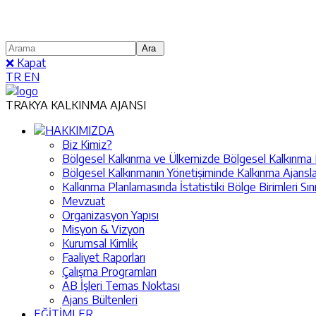
❌ Kapat
TR
EN
TRAKYA KALKINMA AJANSI
HAKKIMIZDA
Biz Kimiz?
Bölgesel Kalkınma ve Ülkemizde Bölgesel Kalkınma Pol
Bölgesel Kalkınmanın Yönetişiminde Kalkınma Ajansla
Kalkınma Planlamasında İstatistiki Bölge Birimleri Sın
Mevzuat
Organizasyon Yapısı
Misyon & Vizyon
Kurumsal Kimlik
Faaliyet Raporları
Çalışma Programları
AB İşleri Temas Noktası
Ajans Bültenleri
EĞİTİMLER