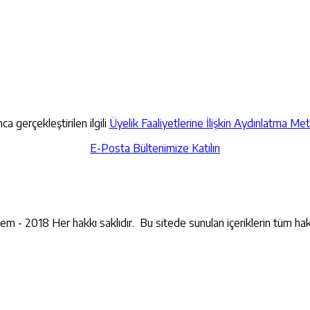
a gerçekleştirilen ilgili
Üyelik Faaliyetlerine İlişkin Aydınlatma Met
E-Posta Bültenimize Katılın
İletişime Geçin
lem - 2018 Her hakkı saklıdır. Bu sitede sunulan içeriklerin tüm hak