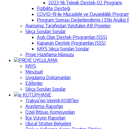
2023 Yılı Teknik Destek-02 Programı
Fizibilite Desteği
COVID-19 ile Mücadele ve Dayanıklılık Program
Program Sonrası Değerlendirme / Etki Analizi R
Ajansımız Tarafından Yürütülen AB Projeleri
Sıkça Sorulan Sorular
Açık Olan Destek Programları (SSS)
Kapanan Destek Programları (SSS)
KAYS Sıkça Sorulan Sorular
Proje Hazırlama Kılavuzu
PROJE UYGULAMA
KAYS
Mevzuat
Uygulama Dokümanları
Eğitimler
Sıkça Sorulan Sorular
e-KÜTÜPHANE
Trakya’nın Verimli KOBİ’leri
Araştırma Raporları
Özel İhtisas Komisyonları
İlçe Vizyon Raporları
Ulusal Strateji Belgeleri