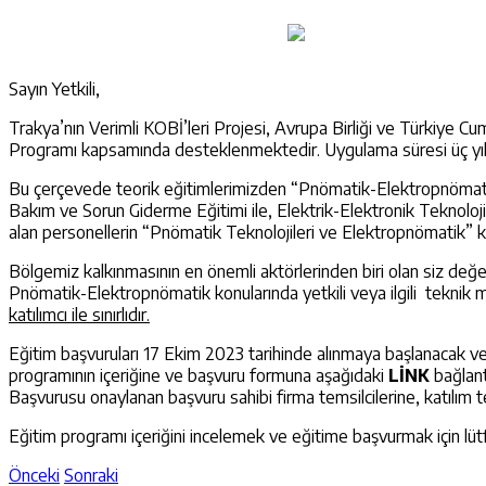
Sayın Yetkili,
Trakya’nın Verimli KOBİ’leri Projesi, Avrupa Birliği ve Türkiye Cu
Programı kapsamında desteklenmektedir. Uygulama süresi üç yıl o
Bu çerçevede teorik eğitimlerimizden “Pnömatik-Elektropnömati
Bakım ve Sorun Giderme Eğitimi ile, Elektrik-Elektronik Teknoloj
alan personellerin “Pnömatik Teknolojileri ve Elektropnömatik” k
Bölgemiz kalkınmasının en önemli aktörlerinden biri olan siz değe
Pnömatik-Elektropnömatik konularında yetkili veya ilgili teknik müd
katılımcı ile sınırlıdır.
Eğitim başvuruları 17 Ekim 2023 tarihinde alınmaya başlanacak ve
programının içeriğine ve başvuru formuna aşağıdaki
LİNK
bağlant
Başvurusu onaylanan başvuru sahibi firma temsilcilerine, katılım te
Eğitim programı içeriğini incelemek ve eğitime başvurmak için lü
Önceki
Sonraki