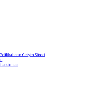
itikalarının Gelişim Süreci
rı
ıflandırması