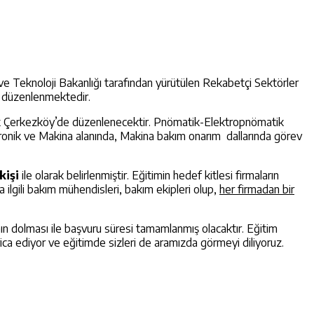
i ve Teknoloji Bakanlığı tarafından yürütülen Rekabetçi Sektörler
i düzenlenmektedir.
ak Çerkezköy’de düzenlenecektir. Pnömatik-Elektropnömatik
atronik ve Makina alanında, Makina bakım onarım dallarında görev
 kişi
ile olarak belirlenmiştir. Eğitimin hedef kitlesi firmaların
a ilgili bakım mühendisleri, bakım ekipleri olup,
her firmadan bir
n dolması ile başvuru süresi tamamlanmış olacaktır. Eğitim
ica ediyor ve eğitimde sizleri de aramızda görmeyi diliyoruz.