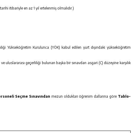
i itibariyle en az 1 yıl ertelenmiş olmalıdır.)
nkliği Yükseköğretim Kurulunca (YÖK) kabul edilen yurt dışındaki yükseköğretim
ve uluslararası geçerliliği bulunan başka bir sınavdan asgari (C) düzeyine karşılık
ersoneli Seçme Sınavından
mezun oldukları öğrenim dallarına göre
Tablo-