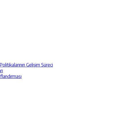
itikalarının Gelişim Süreci
rı
ıflandırması