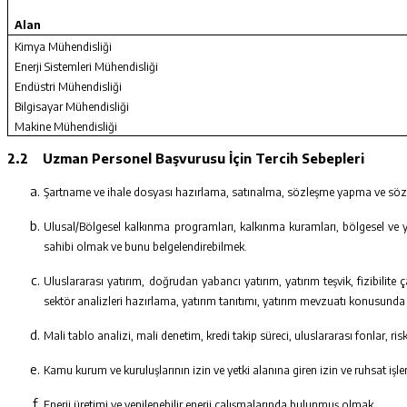
Alan
Kimya Mühendisliği
Enerji Sistemleri Mühendisliği
Endüstri Mühendisliği
Bilgisayar Mühendisliği
Makine Mühendisliği
2.2
Uzman Personel Başvurusu İçin Tercih Sebepleri
Şartname ve ihale dosyası hazırlama, satınalma, sözleşme yapma ve sözl
Ulusal/Bölgesel kalkınma programları, kalkınma kuramları, bölgesel ve y
sahibi olmak ve bunu belgelendirebilmek.
Uluslararası yatırım, doğrudan yabancı yatırım, yatırım teşvik, fizibilit
sektör analizleri hazırlama, yatırım tanıtımı, yatırım mevzuatı konusund
Mali tablo analizi, mali denetim, kredi takip süreci, uluslararası fonlar, 
Kamu kurum ve kuruluşlarının izin ve yetki alanına giren izin ve ruhsat i
Enerji üretimi ve yenilenebilir enerji çalışmalarında bulunmuş olmak,