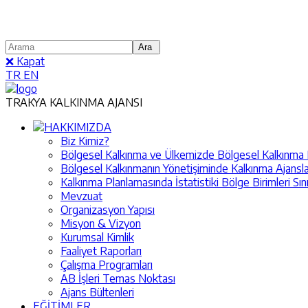
❌ Kapat
TR
EN
TRAKYA KALKINMA AJANSI
HAKKIMIZDA
Biz Kimiz?
Bölgesel Kalkınma ve Ülkemizde Bölgesel Kalkınma Pol
Bölgesel Kalkınmanın Yönetişiminde Kalkınma Ajansla
Kalkınma Planlamasında İstatistiki Bölge Birimleri Sın
Mevzuat
Organizasyon Yapısı
Misyon & Vizyon
Kurumsal Kimlik
Faaliyet Raporları
Çalışma Programları
AB İşleri Temas Noktası
Ajans Bültenleri
EĞİTİMLER