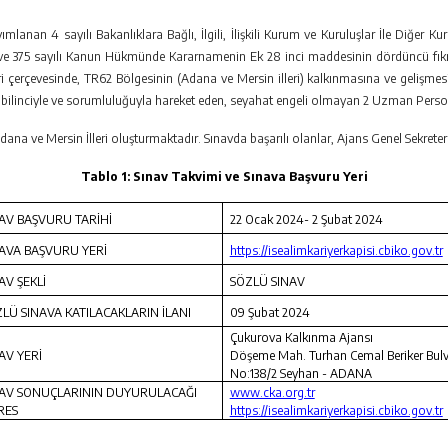
mlanan 4 sayılı Bakanlıklara Bağlı, İlgili, İlişkili Kurum ve Kuruluşlar İle Diğer
li ve 375 sayılı Kanun Hükmünde Kararnamenin Ek 28 inci maddesinin dördüncü fıkr
erçevesinde, TR62 Bölgesinin (Adana ve Mersin illeri) kalkınmasına ve gelişmesin
bilinciyle ve sorumluluğuyla hareket eden, seyahat engeli olmayan 2 Uzman Personel
na ve Mersin İlleri oluşturmaktadır. Sınavda başarılı olanlar, Ajans Genel Sekreterl
Tablo 1: Sınav Takvimi ve Sınava Başvuru Yeri
AV BAŞVURU TARİHİ
22 Ocak 2024- 2 Şubat 2024
AVA BAŞVURU YERİ
https://isealimkariyerkapisi.cbiko.gov.tr
AV ŞEKLİ
SÖZLÜ SINAV
LÜ SINAVA KATILACAKLARIN İLANI
09 Şubat 2024
Çukurova Kalkınma Ajansı
AV YERİ
Döşeme Mah. Turhan Cemal Beriker Bulv
No:138/2 Seyhan - ADANA
NAV SONUÇLARININ DUYURULACAĞI
www.cka.org.tr
RES
https://isealimkariyerkapisi.cbiko.gov.tr