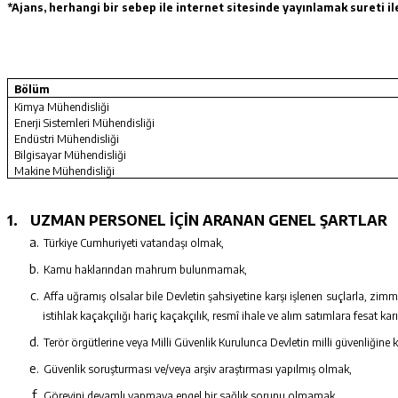
*Ajans, herhangi bir sebep ile internet sitesinde yayınlamak sureti i
Bölüm
Kimya Mühendisliği
Enerji Sistemleri Mühendisliği
Endüstri Mühendisliği
Bilgisayar Mühendisliği
Makine Mühendisliği
1.
UZMAN PERSONEL İÇİN ARANAN GENEL ŞARTLAR
Türkiye Cumhuriyeti vatandaşı olmak,
Kamu haklarından mahrum bulunmamak,
Affa uğramış olsalar bile Devletin şahsiyetine karşı işlenen suçlarla, zimmet,
istihlak kaçakçılığı hariç kaçakçılık, resmî ihale ve alım satımlara fesat
Terör örgütlerine veya Milli Güvenlik Kurulunca Devletin milli güvenliğine 
Güvenlik soruşturması ve/veya arşiv araştırması yapılmış olmak,
Görevini devamlı yapmaya engel bir sağlık sorunu olmamak.