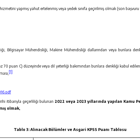
zmetini yapmış yahut ertelenmiş veya yedek sınıfa geçirilmiş olmak (son başvuru tarih
liği, Bilgisayar Mühendisliği, Makine Mühendisliği dallarından veya bunlara de
az 70 puan C) düzeyinde veya dil yeterliği bakımından bunlara denkliği kabul edilen 
[1]
lması,
16.pdf
i itibarıyla geçerliliği bulunan
2022 veya 2023 yıllarında yapılan Kamu P
lmış olmak,
Tablo 3: Alınacak Bölümler ve Asgari KPSS Puanı Tablosu