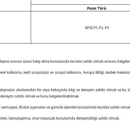
Puan Türü
KPSS P1, P2, P3
eşme sonrası süreci takip etme konularında
tecrübe sahibi olmak ve bunu belgelen
erel kalkınma, kent sosyolojisi ve sosyal kalkınma, Avrupa Birliği destek mekan
e çalışmaları alanlarından bir veya birkaçında bilgi ve deneyim sahibi olmak ve bu 
a deneyim sahibi olmak ve bunu belgelendirebilmek.
risk sermayesi, ithalat aşamaları ve gümrük işlemleri konularında tecrübe sahibi olm
şlemleri, kamulaştırma, imar mevzuatı konularında deneyim/bilgi sahibi olmak,