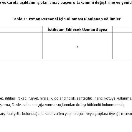
le yukarıda açıklanmış olan sınav başvuru takvimini değiştirme ve yenid
Tablo 2: Uzman Personel İçin Alınması Planlanan Bölümler
İstihdam Edilecek Uzman Sayısı
2
 ihtilas, irtikâp, rüşvet, hırsızlık, dolandırıcılık, sahtecilik, inancı kötüye kullanma,
 karıştırma, Devlet sırlarını açığa vurma suçlarından dolayı hükümlü bulunmamak,
karşı faaliyette bulunduğuna karar verilen yapı, oluşum veya gruplara üyeliği, mensu