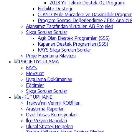
2023 Yılı Teknik Destek-02 Programı
Fizibilite Desteği
COVID-19 ile Mücadele ve Dayanıklılık Program
Program Sonrası Değerlendirme / Etki Analizi R
Ajansımız Tarafından Yürütülen AB Projeleri
Sıkça Sorulan Sorular
Açık Olan Destek Programları (SSS)
Kapanan Destek Programları (SSS)
KAYS Sıkça Sorulan Sorular
Proje Hazırlama Kılavuzu
PROJE UYGULAMA
KAYS
Mevzuat
Uygulama Dokümanları
Eğitimler
Sıkça Sorulan Sorular
e-KÜTÜPHANE
Trakya’nın Verimli KOBİ’leri
Araştırma Raporları
Özel İhtisas Komisyonları
İlçe Vizyon Raporları
Ulusal Strateji Belgeleri