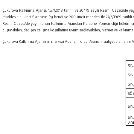
Çukurova Kalkınma Ajansı, 15/7/2018 tarihli ve 30479 sayılı Resmi Gazete’de yayı
maddesinin ikinci fıkrasının (g) bendi ve 200 üncü maddesi ile 27/6/1989 tarih
Resmi Gazete’de yayımlanan Kalkınma Ajansları Personel Yönetmeliği hükümleri ç
düşünebilen, değişen çalışma koşullarına uyum sağlayabilen, hizmet ve kalkınma 
Çukurova Kalkınma Ajansının merkezi Adana ili olup, Ajansın faaliyet alanlarını Ada
SIN
SIN
SIN
SÖZ
SIN
SI
AD