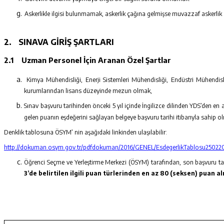
Askerlikle ilgisi bulunmamak, askerlik çağına gelmişse muvazzaf askerlik hi
2.
SINAVA GİRİŞ ŞARTLARI
2.1
Uzman Personel İçin Aranan Özel Şartlar
Kimya Mühendisliği, Enerji Sistemleri Mühendisliği, Endüstri Mühendis
kurumlarından lisans düzeyinde mezun olmak,
Sınav başvuru tarihinden önceki 5 yıl içinde İngilizce dilinden YDS’den en 
gelen puanın eşdeğerini sağlayan belgeye başvuru tarihi itibarıyla sahip o
Denklik tablosuna ÖSYM’ nin aşağıdaki linkinden ulaşılabilir:
http://dokuman.osym.gov.tr/pdfdokuman/2016/GENEL/EsdegerlikTablosu250220
Öğrenci Seçme ve Yerleştirme Merkezi (ÖSYM) tarafından, son başvuru tarih
3’de belirtilen ilgili puan türlerinden en az 80 (seksen) puan a