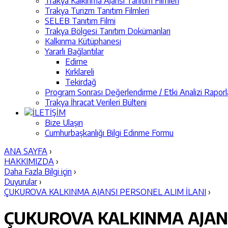
Trakya Kalkınma Ajansı Tanıtım Filmleri
Trakya Turizm Tanıtım Filmleri
SELEB Tanıtım Filmi
Trakya Bölgesi Tanıtım Dokümanları
Kalkınma Kütüphanesi
Yararlı Bağlantılar
Edirne
Kırklareli
Tekirdağ
Program Sonrası Değerlendirme / Etki Analizi Raporl
Trakya İhracat Verileri Bülteni
İLETİŞİM
Bize Ulaşın
Cumhurbaşkanlığı Bilgi Edinme Formu
ANA SAYFA
›
HAKKIMIZDA
›
Daha Fazla Bilgi için
›
Duyurular
›
ÇUKUROVA KALKINMA AJANSI PERSONEL ALIM İLANI
›
ÇUKUROVA KALKINMA AJANS