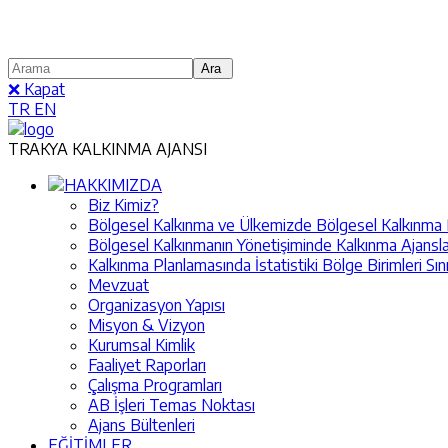
❌ Kapat
TR
EN
TRAKYA KALKINMA AJANSI
HAKKIMIZDA
Biz Kimiz?
Bölgesel Kalkınma ve Ülkemizde Bölgesel Kalkınma Pol
Bölgesel Kalkınmanın Yönetişiminde Kalkınma Ajansla
Kalkınma Planlamasında İstatistiki Bölge Birimleri Sın
Mevzuat
Organizasyon Yapısı
Misyon & Vizyon
Kurumsal Kimlik
Faaliyet Raporları
Çalışma Programları
AB İşleri Temas Noktası
Ajans Bültenleri
EĞİTİMLER