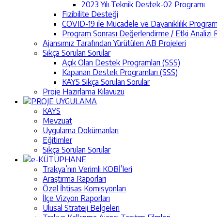
2023 Yılı Teknik Destek-02 Programı
Fizibilite Desteği
COVID-19 ile Mücadele ve Dayanıklılık Program
Program Sonrası Değerlendirme / Etki Analizi R
Ajansımız Tarafından Yürütülen AB Projeleri
Sıkça Sorulan Sorular
Açık Olan Destek Programları (SSS)
Kapanan Destek Programları (SSS)
KAYS Sıkça Sorulan Sorular
Proje Hazırlama Kılavuzu
PROJE UYGULAMA
KAYS
Mevzuat
Uygulama Dokümanları
Eğitimler
Sıkça Sorulan Sorular
e-KÜTÜPHANE
Trakya’nın Verimli KOBİ’leri
Araştırma Raporları
Özel İhtisas Komisyonları
İlçe Vizyon Raporları
Ulusal Strateji Belgeleri