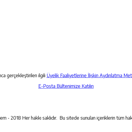
a gerçekleştirilen ilgili
Üyelik Faaliyetlerine İlişkin Aydınlatma Met
E-Posta Bültenimize Katılın
İletişime Geçin
lem - 2018 Her hakkı saklıdır. Bu sitede sunulan içeriklerin tüm hak