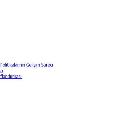
itikalarının Gelişim Süreci
rı
ıflandırması