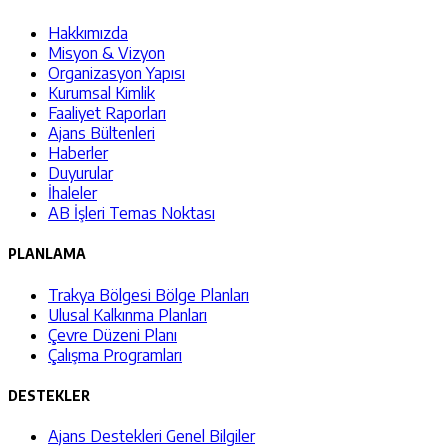
Hakkımızda
Misyon & Vizyon
Organizasyon Yapısı
Kurumsal Kimlik
Faaliyet Raporları
Ajans Bültenleri
Haberler
Duyurular
İhaleler
AB İşleri Temas Noktası
PLANLAMA
Trakya Bölgesi Bölge Planları
Ulusal Kalkınma Planları
Çevre Düzeni Planı
Çalışma Programları
DESTEKLER
Ajans Destekleri Genel Bilgiler