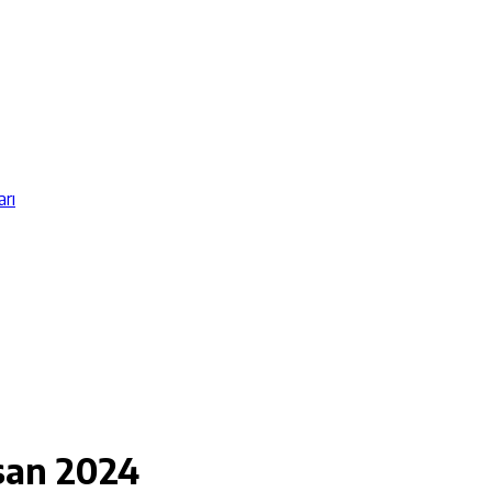
arı
san 2024