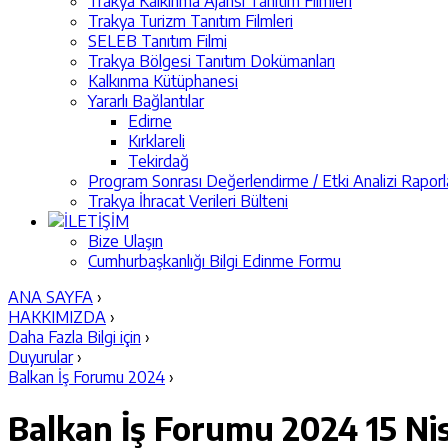
Trakya Kalkınma Ajansı Tanıtım Filmleri
Trakya Turizm Tanıtım Filmleri
SELEB Tanıtım Filmi
Trakya Bölgesi Tanıtım Dokümanları
Kalkınma Kütüphanesi
Yararlı Bağlantılar
Edirne
Kırklareli
Tekirdağ
Program Sonrası Değerlendirme / Etki Analizi Raporl
Trakya İhracat Verileri Bülteni
İLETİŞİM
Bize Ulaşın
Cumhurbaşkanlığı Bilgi Edinme Formu
ANA SAYFA
›
HAKKIMIZDA
›
Daha Fazla Bilgi için
›
Duyurular
›
Balkan İş Forumu 2024
›
Balkan İş Forumu 2024
15 Ni