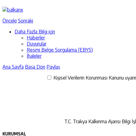
Önceki
Sonraki
Daha Fazla Bilgi için
Haberler
Duyurular
Resmi Belge Sorgulama (EBYS)
İhaleler
Ana Sayfa
Başa Dön
Paylaş
Kişisel Verilerin Korunması Kanunu uyarınc
T.C. Trakya Kalkınma Ajansı Bilgi İş
KURUMSAL