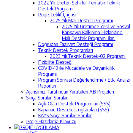
2022 Yılı Üreten Şehirler Tematik Teknik
Destek Programı
Proje Teklif Çağrısı
2025 Yılı Mali Destek Programı
2025 Yılı Üretimde Yeşil ve Sosyal
Kapsayıcı Kalkınma Hızlandırıcı
Mali Destek Programı İlanı
Doğrudan Faaliyet Desteği Programı
Teknik Destek Programları
2023 Yılı Teknik Destek-02 Programı
Fizibilite Desteği
COVID-19 ile Mücadele ve Dayanıklılık
Programı
Program Sonrası Değerlendirme / Etki Analizi
Raporları
Ajansımız Tarafından Yürütülen AB Projeleri
Sıkça Sorulan Sorular
Açık Olan Destek Programları (SSS)
Kapanan Destek Programları (SSS)
KAYS Sıkça Sorulan Sorular
Proje Hazırlama Kılavuzu
PROJE UYGULAMA