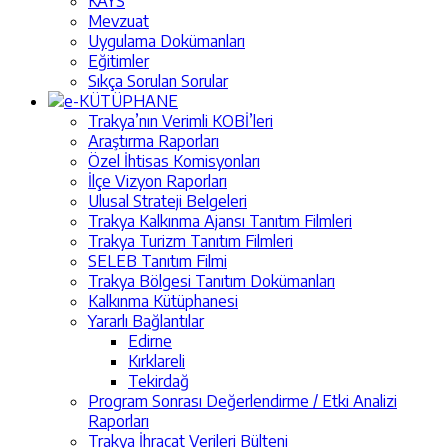
KAYS
Mevzuat
Uygulama Dokümanları
Eğitimler
Sıkça Sorulan Sorular
e-KÜTÜPHANE
Trakya’nın Verimli KOBİ’leri
Araştırma Raporları
Özel İhtisas Komisyonları
İlçe Vizyon Raporları
Ulusal Strateji Belgeleri
Trakya Kalkınma Ajansı Tanıtım Filmleri
Trakya Turizm Tanıtım Filmleri
SELEB Tanıtım Filmi
Trakya Bölgesi Tanıtım Dokümanları
Kalkınma Kütüphanesi
Yararlı Bağlantılar
Edirne
Kırklareli
Tekirdağ
Program Sonrası Değerlendirme / Etki Analizi
Raporları
Trakya İhracat Verileri Bülteni