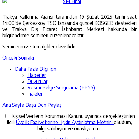
Trakya Kalkınma Ajansı tarafından 19 Şubat 2025 tarihi saat
14:00'de Çerkezköy TSO binasında güncel KOSGEB destekleri
ve Trakya Dış Ticaret İstihbarat Merkezi hakkında bir
bilgilendirme semineri düzenlenecektir.
Seminerimize tüm ilgililer davetlidir.
Önceki
Sonraki
Daha Fazla Bilgi için
Haberler
Duyurular
Resmi Belge Sorgulama (EBYS)
İhaleler
Ana Sayfa
Başa Dön
Paylaş
Kişisel Verilerin Korunması Kanunu uyarınca gerçekleştirilen
ilgili
Üyelik Faaliyetlerine İlişkin Aydınlatma Metnini
okudum,
bilgi sahibiyim ve onaylıyorum.