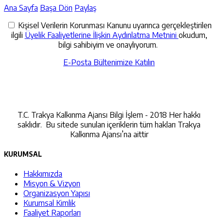
Ana Sayfa
Başa Dön
Paylaş
Kişisel Verilerin Korunması Kanunu uyarınca gerçekleştirilen
ilgili
Üyelik Faaliyetlerine İlişkin Aydınlatma Metnini
okudum,
bilgi sahibiyim ve onaylıyorum.
E-Posta Bültenimize Katılın
İletişime Geçin
T.C. Trakya Kalkınma Ajansı Bilgi İşlem - 2018 Her hakkı
saklıdır. Bu sitede sunulan içeriklerin tüm hakları Trakya
Kalkınma Ajansı’na aittir
KURUMSAL
Hakkımızda
Misyon & Vizyon
Organizasyon Yapısı
Kurumsal Kimlik
Faaliyet Raporları