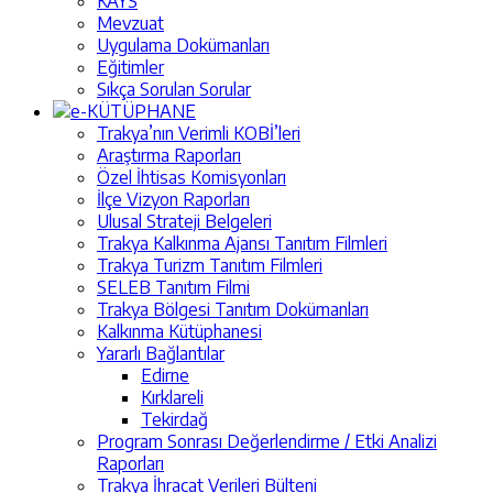
KAYS
Mevzuat
Uygulama Dokümanları
Eğitimler
Sıkça Sorulan Sorular
e-KÜTÜPHANE
Trakya’nın Verimli KOBİ’leri
Araştırma Raporları
Özel İhtisas Komisyonları
İlçe Vizyon Raporları
Ulusal Strateji Belgeleri
Trakya Kalkınma Ajansı Tanıtım Filmleri
Trakya Turizm Tanıtım Filmleri
SELEB Tanıtım Filmi
Trakya Bölgesi Tanıtım Dokümanları
Kalkınma Kütüphanesi
Yararlı Bağlantılar
Edirne
Kırklareli
Tekirdağ
Program Sonrası Değerlendirme / Etki Analizi
Raporları
Trakya İhracat Verileri Bülteni