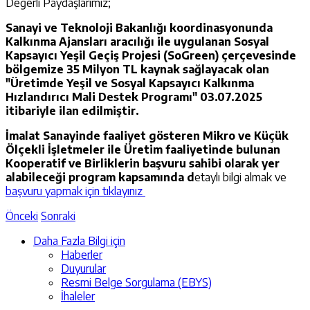
Değerli Paydaşlarımız;
Sanayi ve Teknoloji Bakanlığı koordinasyonunda
Kalkınma Ajansları aracılığı ile uygulanan Sosyal
Kapsayıcı Yeşil Geçiş Projesi (SoGreen) çerçevesinde
bölgemize 35 Milyon TL kaynak sağlayacak olan
"Üretimde Yeşil ve Sosyal Kapsayıcı Kalkınma
Hızlandırıcı Mali Destek Programı" 03.07.2025
itibariyle ilan edilmiştir.
İmalat Sanayinde faaliyet gösteren Mikro ve Küçük
Ölçekli İşletmeler ile Üretim faaliyetinde bulunan
Kooperatif ve Birliklerin başvuru sahibi olarak yer
alabileceği program kapsamında d
etaylı bilgi almak ve
başvuru yapmak için tıklayınız
Önceki
Sonraki
Daha Fazla Bilgi için
Haberler
Duyurular
Resmi Belge Sorgulama (EBYS)
İhaleler