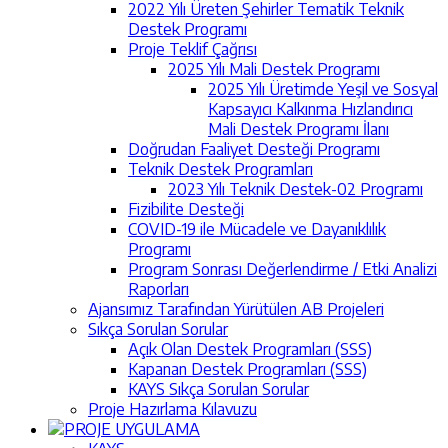
2022 Yılı Üreten Şehirler Tematik Teknik
Destek Programı
Proje Teklif Çağrısı
2025 Yılı Mali Destek Programı
2025 Yılı Üretimde Yeşil ve Sosyal
Kapsayıcı Kalkınma Hızlandırıcı
Mali Destek Programı İlanı
Doğrudan Faaliyet Desteği Programı
Teknik Destek Programları
2023 Yılı Teknik Destek-02 Programı
Fizibilite Desteği
COVID-19 ile Mücadele ve Dayanıklılık
Programı
Program Sonrası Değerlendirme / Etki Analizi
Raporları
Ajansımız Tarafından Yürütülen AB Projeleri
Sıkça Sorulan Sorular
Açık Olan Destek Programları (SSS)
Kapanan Destek Programları (SSS)
KAYS Sıkça Sorulan Sorular
Proje Hazırlama Kılavuzu
PROJE UYGULAMA