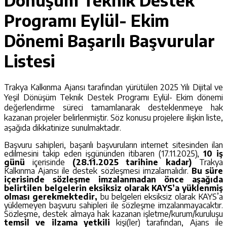
Dönüşüm Teknik Destek
Programı Eylül- Ekim
Dönemi Başarılı Başvurular
Listesi
Trakya Kalkınma Ajansı tarafından yürütülen 2025 Yılı Dijital ve
Yeşil Dönüşüm Teknik Destek Programı Eylül- Ekim dönemi
değerlendirme süreci tamamlanarak desteklenmeye hak
kazanan projeler belirlenmiştir. Söz konusu projelere ilişkin liste,
aşağıda dikkatinize sunulmaktadır.
Başvuru sahipleri, başarılı başvuruların internet sitesinden ilan
edilmesini takip eden işgününden itibaren (17.11.2025),
10 iş
günü
içerisinde
(28.11.2025 tarihine kadar)
Trakya
Kalkınma Ajansı ile destek sözleşmesi imzalamalıdır.
Bu süre
içerisinde sözleşme imzalanmadan önce aşağıda
belirtilen belgelerin eksiksiz olarak KAYS’a yüklenmiş
olması gerekmektedir,
bu belgeleri eksiksiz olarak KAYS’a
yüklemeyen başvuru sahipleri ile sözleşme imzalanmayacaktır.
Sözleşme, destek almaya hak kazanan işletme/kurum/kuruluşu
temsil ve ilzama yetkili
kişi(ler) tarafından, Ajans ile