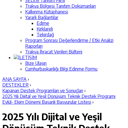
SELEB Tanıtım Filmi
Trakya Bölgesi Tanıtım Dokümanları
Kalkınma Kütüphanesi
Yararlı Bağlantılar
Edirne
Kırklareli
Tekirdağ
Program Sonrası Değerlendirme / Etki Analizi
Raporları
Trakya İhracat Verileri Bülteni
İLETİŞİM
Bize Ulaşın
Cumhurbaşkanlığı Bilgi Edinme Formu
ANA SAYFA
›
DESTEKLER
›
Kapanan Destek Programları ve Sonuçları
›
2025 Yılı Dijital ve Yeşil Dönüşüm Teknik Destek Programı
Eylül- Ekim Dönemi Başarılı Başvurular Listesi
›
2025 Yılı Dijital ve Yeşil