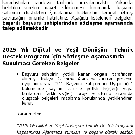
kararlaştırılan randevu tarihinde imzalanacaktır. Yukarıda
belirtilen sürelere riayet edilmemesi durumunda, başvuru
sahibinin destekten yararlanma hakkından feragat etmiş
sayılacağını önemle hatırlatırız. Aşağıda listelenen belgeler,
başarılı başvuru sahiplerinden sözleşme aşamasında
talep edilmektedir:
2025 Yılı Dijital ve Yeşil Dönüşüm Teknik
Destek Programı için Sözleşme Aşamasında
Sunulması Gereken Belgeler
Başvuru sahibinin yetkili
karar organı
tarafından
alınmış, Trakya Kalkınma Ajansı’na sunulan projenin
uygulanmasına “2.1.1. Başvuru Sahiplerinin Uygunluğu”
bölümünde sayılan temsile yetkili kişi(ler)i veya
bunlardan farklı kişi(ler)i proje yürütümü sırasında
oluşacak belgeleri imzalama konularında yetkilendiren
karar.
Karar metni:
“2025 Yılı Dijital ve Yeşil Dönüşüm Teknik Destek Programı
kapsamında Ajansınıza sunulan ve başarılı olarak destek