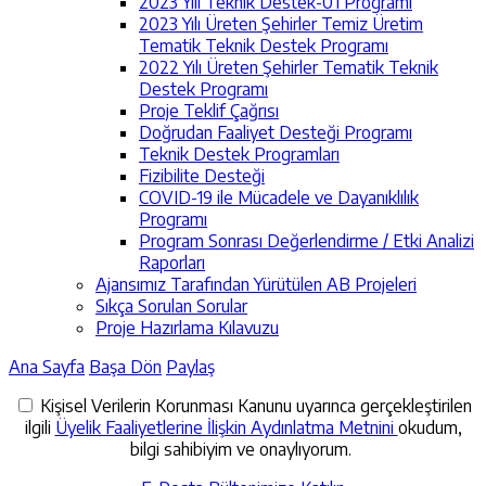
2023 Yılı Teknik Destek-01 Programı
2023 Yılı Üreten Şehirler Temiz Üretim
Tematik Teknik Destek Programı
2022 Yılı Üreten Şehirler Tematik Teknik
Destek Programı
Proje Teklif Çağrısı
Doğrudan Faaliyet Desteği Programı
Teknik Destek Programları
Fizibilite Desteği
COVID-19 ile Mücadele ve Dayanıklılık
Programı
Program Sonrası Değerlendirme / Etki Analizi
Raporları
Ajansımız Tarafından Yürütülen AB Projeleri
Sıkça Sorulan Sorular
Proje Hazırlama Kılavuzu
Ana Sayfa
Başa Dön
Paylaş
Kişisel Verilerin Korunması Kanunu uyarınca gerçekleştirilen
ilgili
Üyelik Faaliyetlerine İlişkin Aydınlatma Metnini
okudum,
bilgi sahibiyim ve onaylıyorum.