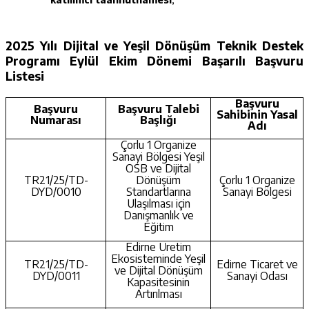
2025 Yılı Dijital ve Yeşil Dönüşüm Teknik Destek
Programı Eylül Ekim Dönemi Başarılı Başvuru
Listesi
Başvuru
Başvuru
Başvuru Talebi
Sahibinin Yasal
Numarası
Başlığı
Adı
Çorlu 1 Organize
Sanayi Bölgesi Yeşil
OSB ve Dijital
TR21/25/TD-
Dönüşüm
Çorlu 1 Organize
DYD/0010
Standartlarına
Sanayi Bölgesi
Ulaşılması için
Danışmanlık ve
Eğitim
Edirne Üretim
Ekosisteminde Yeşil
TR21/25/TD-
Edirne Ticaret ve
ve Dijital Dönüşüm
DYD/0011
Sanayi Odası
Kapasitesinin
Artırılması