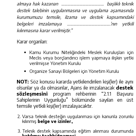
almaya hak kazanan …………………………………… başlıklı teknik
destek talebinin uygulanmasına ve uygulama aşamasında
kurumumuzu temsile, ilzama ve destek kapsamındaki
belgeleri imzalamaya …………………………………….’nın yetkili
kılınmasına karar verilmiştir.”
Karar organları:
Kamu Kurumu Niteliğindeki Meslek Kuruluşları için
Meclis veya borçlandırıcı işlem yapmaya ilişkin yetki
verilmişse Yönetim Kurulu
Organize Sanayi Bölgeleri için Yönetim Kurulu
NOT:
Söz konusu kararda yetkilendirilen kişi(ler) ile aynı
olsunlar ya da olmasınlar, Ajans ile imzalanacak
destek
sözleşmesini
program rehberinin “2.1.1 Başvuru
Sahiplerinin Uygunluğu” bölümünde sayılan en üst
temsile yetkili kişi(ler) imzalayacaktır.
Varsa teknik desteğin uygulanması için kanunla zorunlu
kılınmış
belge ve izinler,
Teknik destek kapsamında eğitim alınması durumunda
katılımcı taahhütnamesi
,