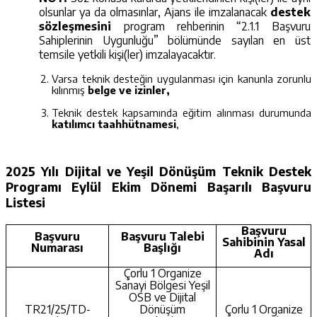
olsunlar ya da olmasınlar, Ajans ile imzalanacak
destek
sözleşmesini
program rehberinin “2.1.1 Başvuru
Sahiplerinin Uygunluğu” bölümünde sayılan en üst
temsile yetkili kişi(ler) imzalayacaktır.
Varsa teknik desteğin uygulanması için kanunla zorunlu
kılınmış
belge ve izinler,
Teknik destek kapsamında eğitim alınması durumunda
katılımcı taahhütnamesi
,
2025 Yılı Dijital ve Yeşil Dönüşüm Teknik Destek
Programı Eylül Ekim Dönemi Başarılı Başvuru
Listesi
Başvuru
Başvuru
Başvuru Talebi
Sahibinin Yasal
Numarası
Başlığı
Adı
Çorlu 1 Organize
Sanayi Bölgesi Yeşil
OSB ve Dijital
TR21/25/TD-
Dönüşüm
Çorlu 1 Organize