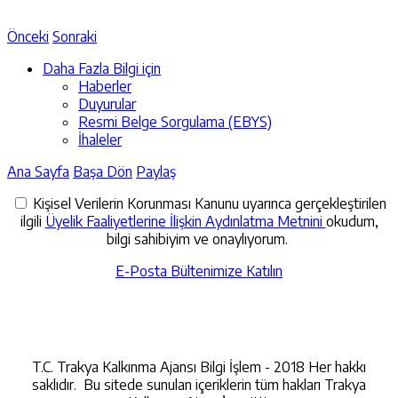
Önceki
Sonraki
Daha Fazla Bilgi için
Haberler
Duyurular
Resmi Belge Sorgulama (EBYS)
İhaleler
Ana Sayfa
Başa Dön
Paylaş
Kişisel Verilerin Korunması Kanunu uyarınca gerçekleştirilen
ilgili
Üyelik Faaliyetlerine İlişkin Aydınlatma Metnini
okudum,
bilgi sahibiyim ve onaylıyorum.
E-Posta Bültenimize Katılın
İletişime Geçin
T.C. Trakya Kalkınma Ajansı Bilgi İşlem - 2018 Her hakkı
saklıdır. Bu sitede sunulan içeriklerin tüm hakları Trakya