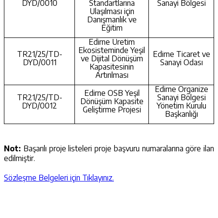
DYD/0010
Standartlarına
Sanayi Bölgesi
Ulaşılması için
Danışmanlık ve
Eğitim
Edirne Üretim
Ekosisteminde Yeşil
TR21/25/TD-
Edirne Ticaret ve
ve Dijital Dönüşüm
DYD/0011
Sanayi Odası
Kapasitesinin
Artırılması
Edirne Organize
Edirne OSB Yeşil
TR21/25/TD-
Sanayi Bölgesi
Dönüşüm Kapasite
DYD/0012
Yönetim Kurulu
Geliştirme Projesi
Başkanlığı
Not:
Başarılı proje listeleri proje başvuru numaralarına göre ilan
edilmiştir.
Sözleşme Belgeleri için Tıklayınız.