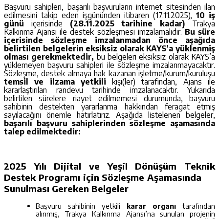
Başvuru sahipleri, başarılı başvuruların internet sitesinden ilan
edilmesini takip eden işgününden itibaren (17.11.2025),
10 iş
günü
içerisinde
(28.11.2025 tarihine kadar)
Trakya
Kalkınma Ajansı ile destek sözleşmesi imzalamalıdır.
Bu süre
içerisinde sözleşme imzalanmadan önce aşağıda
belirtilen belgelerin eksiksiz olarak KAYS’a yüklenmiş
olması gerekmektedir,
bu belgeleri eksiksiz olarak KAYS’a
yüklemeyen başvuru sahipleri ile sözleşme imzalanmayacaktır.
Sözleşme, destek almaya hak kazanan işletme/kurum/kuruluşu
temsil ve ilzama yetkili
kişi(ler) tarafından, Ajans ile
kararlaştırılan randevu tarihinde imzalanacaktır. Yukarıda
belirtilen sürelere riayet edilmemesi durumunda, başvuru
sahibinin destekten yararlanma hakkından feragat etmiş
sayılacağını önemle hatırlatırız. Aşağıda listelenen belgeler,
başarılı başvuru sahiplerinden sözleşme aşamasında
talep edilmektedir:
2025 Yılı Dijital ve Yeşil Dönüşüm Teknik
Destek Programı için Sözleşme Aşamasında
Sunulması Gereken Belgeler
Başvuru sahibinin yetkili
karar organı
tarafından
alınmış, Trakya Kalkınma Ajansı’na sunulan projenin