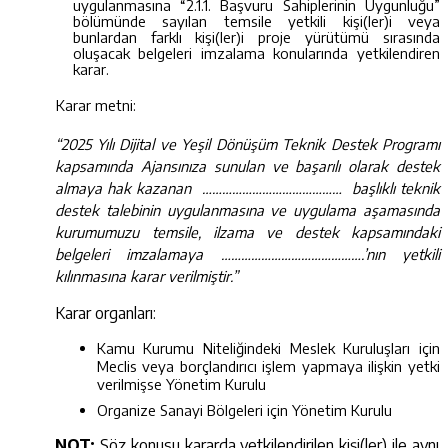
uygulanmasına “2.1.1. Başvuru Sahiplerinin Uygunluğu”
bölümünde sayılan temsile yetkili kişi(ler)i veya
bunlardan farklı kişi(ler)i proje yürütümü sırasında
oluşacak belgeleri imzalama konularında yetkilendiren
karar.
Karar metni:
“2025 Yılı Dijital ve Yeşil Dönüşüm Teknik Destek Programı
kapsamında Ajansınıza sunulan ve başarılı olarak destek
almaya hak kazanan …………………………………… başlıklı teknik
destek talebinin uygulanmasına ve uygulama aşamasında
kurumumuzu temsile, ilzama ve destek kapsamındaki
belgeleri imzalamaya …………………………………….’nın yetkili
kılınmasına karar verilmiştir.”
Karar organları:
Kamu Kurumu Niteliğindeki Meslek Kuruluşları için
Meclis veya borçlandırıcı işlem yapmaya ilişkin yetki
verilmişse Yönetim Kurulu
Organize Sanayi Bölgeleri için Yönetim Kurulu
NOT:
Söz konusu kararda yetkilendirilen kişi(ler) ile aynı