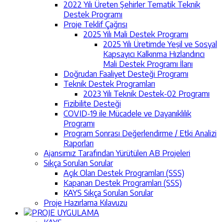
2022 Yılı Üreten Şehirler Tematik Teknik
Destek Programı
Proje Teklif Çağrısı
2025 Yılı Mali Destek Programı
2025 Yılı Üretimde Yeşil ve Sosyal
Kapsayıcı Kalkınma Hızlandırıcı
Mali Destek Programı İlanı
Doğrudan Faaliyet Desteği Programı
Teknik Destek Programları
2023 Yılı Teknik Destek-02 Programı
Fizibilite Desteği
COVID-19 ile Mücadele ve Dayanıklılık
Programı
Program Sonrası Değerlendirme / Etki Analizi
Raporları
Ajansımız Tarafından Yürütülen AB Projeleri
Sıkça Sorulan Sorular
Açık Olan Destek Programları (SSS)
Kapanan Destek Programları (SSS)
KAYS Sıkça Sorulan Sorular
Proje Hazırlama Kılavuzu
PROJE UYGULAMA