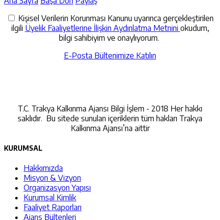
Ana Sayfa
Başa Dön
Paylaş
Kişisel Verilerin Korunması Kanunu uyarınca gerçekleştirilen
ilgili
Üyelik Faaliyetlerine İlişkin Aydınlatma Metnini
okudum,
bilgi sahibiyim ve onaylıyorum.
E-Posta Bültenimize Katılın
İletişime Geçin
T.C. Trakya Kalkınma Ajansı Bilgi İşlem - 2018 Her hakkı
saklıdır. Bu sitede sunulan içeriklerin tüm hakları Trakya
Kalkınma Ajansı’na aittir
KURUMSAL
Hakkımızda
Misyon & Vizyon
Organizasyon Yapısı
Kurumsal Kimlik
Faaliyet Raporları
Ajans Bültenleri