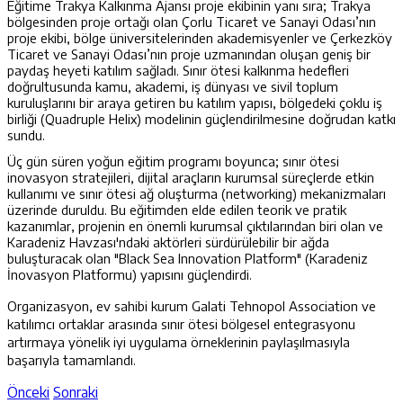
Eğitime Trakya Kalkınma Ajansı proje ekibinin yanı sıra; Trakya
bölgesinden proje ortağı olan Çorlu Ticaret ve Sanayi Odası’nın
proje ekibi, bölge üniversitelerinden akademisyenler ve Çerkezköy
Ticaret ve Sanayi Odası’nın proje uzmanından oluşan geniş bir
paydaş heyeti katılım sağladı. Sınır ötesi kalkınma hedefleri
doğrultusunda kamu, akademi, iş dünyası ve sivil toplum
kuruluşlarını bir araya getiren bu katılım yapısı, bölgedeki çoklu iş
birliği (Quadruple Helix) modelinin güçlendirilmesine doğrudan katkı
sundu.
Üç gün süren yoğun eğitim programı boyunca; sınır ötesi
inovasyon stratejileri, dijital araçların kurumsal süreçlerde etkin
kullanımı ve sınır ötesi ağ oluşturma (networking) mekanizmaları
üzerinde duruldu. Bu eğitimden elde edilen teorik ve pratik
kazanımlar, projenin en önemli kurumsal çıktılarından biri olan ve
Karadeniz Havzası'ndaki aktörleri sürdürülebilir bir ağda
buluşturacak olan "Black Sea Innovation Platform" (Karadeniz
İnovasyon Platformu) yapısını güçlendirdi.
Organizasyon, ev sahibi kurum Galati Tehnopol Association ve
katılımcı ortaklar arasında sınır ötesi bölgesel entegrasyonu
artırmaya yönelik iyi uygulama örneklerinin paylaşılmasıyla
başarıyla tamamlandı.
Önceki
Sonraki