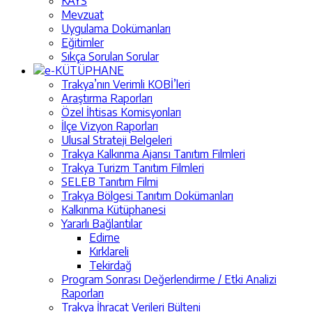
KAYS
Mevzuat
Uygulama Dokümanları
Eğitimler
Sıkça Sorulan Sorular
e-KÜTÜPHANE
Trakya’nın Verimli KOBİ’leri
Araştırma Raporları
Özel İhtisas Komisyonları
İlçe Vizyon Raporları
Ulusal Strateji Belgeleri
Trakya Kalkınma Ajansı Tanıtım Filmleri
Trakya Turizm Tanıtım Filmleri
SELEB Tanıtım Filmi
Trakya Bölgesi Tanıtım Dokümanları
Kalkınma Kütüphanesi
Yararlı Bağlantılar
Edirne
Kırklareli
Tekirdağ
Program Sonrası Değerlendirme / Etki Analizi
Raporları
Trakya İhracat Verileri Bülteni