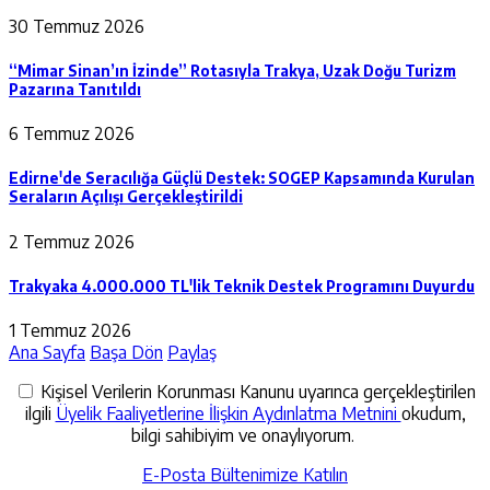
30 Temmuz 2026
“Mimar Sinan’ın İzinde” Rotasıyla Trakya, Uzak Doğu Turizm
Pazarına Tanıtıldı
6 Temmuz 2026
Edirne'de Seracılığa Güçlü Destek: SOGEP Kapsamında Kurulan
Seraların Açılışı Gerçekleştirildi
2 Temmuz 2026
Trakyaka 4.000.000 TL'lik Teknik Destek Programını Duyurdu
1 Temmuz 2026
Ana Sayfa
Başa Dön
Paylaş
Kişisel Verilerin Korunması Kanunu uyarınca gerçekleştirilen
ilgili
Üyelik Faaliyetlerine İlişkin Aydınlatma Metnini
okudum,
bilgi sahibiyim ve onaylıyorum.
E-Posta Bültenimize Katılın