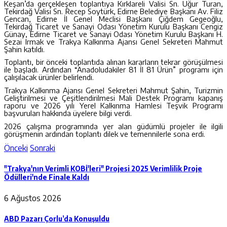
Keşan’da gerçekleşen toplantıya Kırklareli Valisi Sn. Uğur Turan,
Tekirdağ Valisi Sn. Recep Soytürk, Edirne Belediye Başkanı Av. Filiz
Gencan, Edirne İl Genel Meclisi Başkanı Çiğdem Gegeoğlu,
Tekirdağ Ticaret ve Sanayi Odası Yönetim Kurulu Başkanı Cengiz
Günay, Edirne Ticaret ve Sanayi Odası Yönetim Kurulu Başkanı H.
Sezai Irmak ve Trakya Kalkınma Ajansı Genel Sekreteri Mahmut
Şahin katıldı.
Toplantı, bir önceki toplantıda alınan kararların tekrar görüşülmesi
ile başladı. Ardından “Anadoludakiler 81 İl 81 Ürün” programı için
çalışılacak ürünler belirlendi.
Trakya Kalkınma Ajansı Genel Sekreteri Mahmut Şahin, Turizmin
Geliştirilmesi ve Çeşitlendirilmesi Mali Destek Programı kapanış
raporu ve 2026 yılı Yerel Kalkınma Hamlesi Teşvik Programı
başvuruları hakkında üyelere bilgi verdi.
2026 çalışma programında yer alan güdümlü projeler ile ilgili
görüşmenin ardından toplantı dilek ve temennilerle sona erdi.
Önceki
Sonraki
"Trakya'nın Verimli KOBİ'leri" Projesi 2025 Verimlilik Proje
Ödülleri'nde Finale Kaldı
6 Ağustos 2026
ABD Pazarı Çorlu’da Konuşuldu