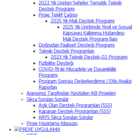
2022 Yılı Üreten Şehirler Tematik Teknik
Destek Programı
Proje Teklif Çağrısı
2025 Yılı Mali Destek Programı
2025 Yılı Üretimde Yeşil ve Sosyal
Kapsayıcı Kalkınma Hızlandırıcı
Mali Destek Programı İlanı
Doğrudan Faaliyet Desteği Programı
Teknik Destek Programları
2023 Yılı Teknik Destek-02 Programı
Fizibilite Desteği
COVID-19 ile Mücadele ve Dayanıklılık
Programı
Program Sonrası Değerlendirme / Etki Analizi
Raporları
Ajansımız Tarafından Yürütülen AB Projeleri
Sıkça Sorulan Sorular
Açık Olan Destek Programları (SSS)
Kapanan Destek Programları (SSS)
KAYS Sıkça Sorulan Sorular
Proje Hazırlama Kılavuzu
PROJE UYGULAMA