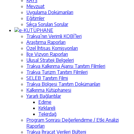
KAYS
Mevzuat
Uygulama Dokümanları
Eğitimler
Sıkça Sorulan Sorular
e-KÜTÜPHANE
Trakya’nın Verimli KOBİ’leri
Araştırma Raporları
Özel İhtisas Komisyonları
İlçe Vizyon Raporları
Ulusal Strateji Belgeleri
Trakya Kalkınma Ajansı Tanıtım Filmleri
Trakya Turizm Tanıtım Filmleri
SELEB Tanıtım Filmi
Trakya Bölgesi Tanıtım Dokümanları
Kalkınma Kütüphanesi
Yararlı Bağlantılar
Edirne
Kırklareli
Tekirdağ
Program Sonrası Değerlendirme / Etki Analizi
Raporları
Trakya İhracat Verileri Bülteni