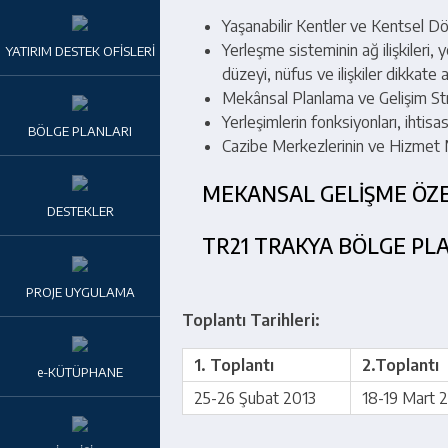
Yaşanabilir Kentler ve Kentsel 
Yerleşme sisteminin ağ ilişkileri,
YATIRIM DESTEK OFİSLERİ
düzeyi, nüfus ve ilişkiler dikkate 
Mekânsal Planlama ve Gelişim Stra
Yerleşimlerin fonksiyonları, ihtis
BÖLGE PLANLARI
Cazibe Merkezlerinin ve Hizmet M
MEKANSAL GELİŞME ÖZ
DESTEKLER
TR21 TRAKYA BÖLGE PLAN
PROJE UYGULAMA
Toplantı Tarihleri:
1. Toplantı
2.Toplantı
e-KÜTÜPHANE
25-26 Şubat 2013
18-19 Mart 