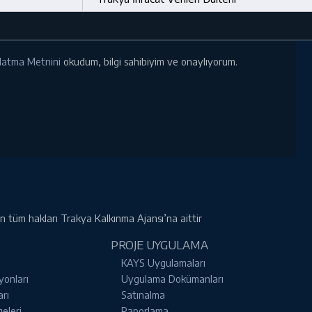
ınlatma Metnini
okudum, bilgi sahibiyim ve onaylıyorum.
rin tüm hakları Trakya Kalkınma Ajansı’na aittir
PROJE UYGULAMA
KAYS Uygulamaları
yonları
Uygulama Dokümanları
arı
Satınalma
geleri
Raporlama