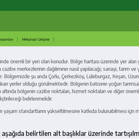
›
›
isyonları
Mekansal Gelişme
nde önemli bir yeri olan konudur. Bölge haritası üzerinde yer alan 
 cazibe merkezlerinin dağılımının nasıl yapılacağı; sanayi, tarım ve 
dir. Bölgemizde şu anda Çorlu, Çerkezköy, Lüleburgaz, Keşan, Uzun
an yerler olduğu görülmektedir. Bölgenin batısının yoğun tarımsal
ğı altında bölgenin cazibe noktaları, hizmet noktaları ve diğer önemli
ştirileceği belirlenmelidir.
n yaşam standartlarını yükseltilmesine katkıda bulunabilmesi için 
.
ağıda belirtilen alt başlıklar üzerinde tartışıl