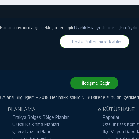
Kanunu uyarınca gerçekleştirilen ilgili
Üyelik Faaliyetlerine İlişkin Ayd
E-Posta Bültenimize Katılın
İletişime Geçin
Ajansı Bilgi İşlem - 2018 Her hakkı saklıdır. Bu sitede sunulan içerikle
PLANLAMA
e-KÜTÜPHANE
Trakya Bölgesi Bölge Planları
Raporlar
Ulusal Kalkınma Planları
Özel İhtisas Komis
Çevre Düzeni Planı
İlçe Vizyon Raporl
Çalışma Programları
Ulusal Strateji Bel