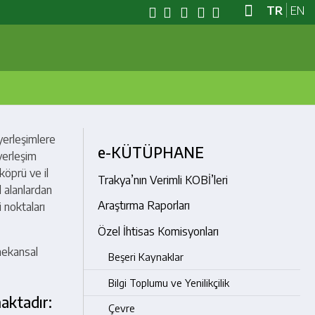
TR
EN
yerleşimlere
e-KÜTÜPHANE
yerleşim
köprü ve il
Trakya’nın Verimli KOBİ’leri
 alanlardan
Araştırma Raporları
 noktaları
Özel İhtisas Komisyonları
mekansal
Beşeri Kaynaklar
Bilgi Toplumu ve Yenilikçilik
maktadır:
Çevre