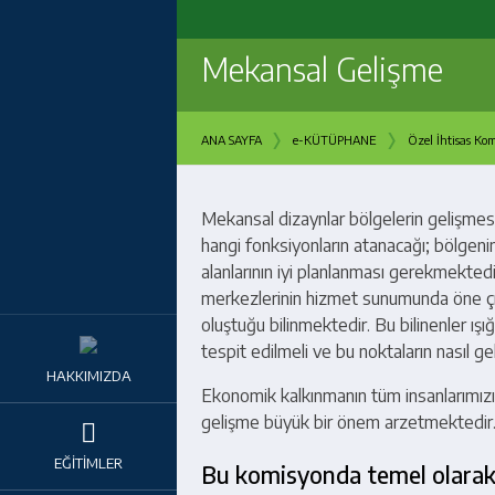
Mekansal Gelişme
›
›
ANA SAYFA
e-KÜTÜPHANE
Özel İhtisas Kom
Mekansal dizaynlar bölgelerin gelişmesi
hangi fonksiyonların atanacağı; bölgenin
alanlarının iyi planlanması gerekmekte
merkezlerinin hizmet sunumunda öne çık
oluştuğu bilinmektedir. Bu bilinenler ışı
tespit edilmeli ve bu noktaların nasıl geli
HAKKIMIZDA
Ekonomik kalkınmanın tüm insanlarımızı
gelişme büyük bir önem arzetmektedir
EĞİTİMLER
Bu komisyonda temel olarak aş