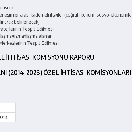
Dönüşüm
 yerleşimler arası kademeli ilişkiler (coğrafi konum, sosyo-ekonomik y
alınarak belirlenecek)
tejilerinin Tespit Edilmesi
aslaşma/uzmanlaşma alanları,
erkezlerinin Tespit Edilmesi.
EL İHTİSAS KOMİSYONU RAPORU
I (2014-2023) ÖZEL İHTİSAS KOMİSYONLARI 
2013