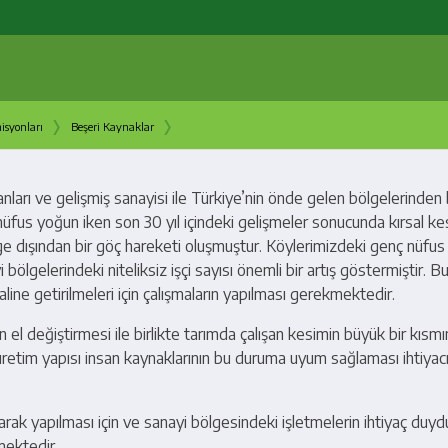
›
›
isyonları
Beşeri Kaynaklar
ları ve gelişmiş sanayisi ile Türkiye’nin önde gelen bölgelerinden b
 nüfus yoğun iken son 30 yıl içindeki gelişmeler sonucunda kırsal k
ge dışından bir göç hareketi oluşmuştur. Köylerimizdeki genç nüfu
lgelerindeki niteliksiz işçi sayısı önemli bir artış göstermiştir. 
haline getirilmeleri için çalışmaların yapılması gerekmektedir.
 el değiştirmesi ile birlikte tarımda çalışan kesimin büyük bir kısmı
sal üretim yapısı insan kaynaklarının bu duruma uyum sağlaması ihtiyacı
rak yapılması için ve sanayi bölgesindeki işletmelerin ihtiyaç duydu
mektedir.