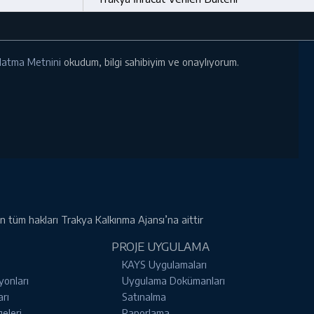
ınlatma Metnini
okudum, bilgi sahibiyim ve onaylıyorum.
rin tüm hakları Trakya Kalkınma Ajansı’na aittir
PROJE UYGULAMA
KAYS Uygulamaları
yonları
Uygulama Dokümanları
arı
Satınalma
geleri
Raporlama