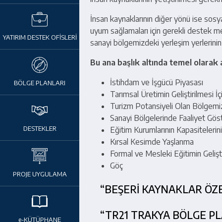
İnsan kaynaklarının diğer yönü ise sosyal
uyum sağlamaları için gerekli destek me
YATIRIM DESTEK OFİSLERİ
sanayi bölgemizdeki yerleşim yerlerinin
Bu ana başlık altında temel olarak a
İstihdam ve İşgücü Piyasası
BÖLGE PLANLARI
Tarımsal Üretimin Geliştirilmesi İçin
Turizm Potansiyeli Olan Bölgemiz
Sanayi Bölgelerinde Faaliyet Göst
DESTEKLER
Eğitim Kurumlarının Kapasitelerini
Kırsal Kesimde Yaşlanma
Formal ve Mesleki Eğitimin Gelişt
Göç
PROJE UYGULAMA
“BEŞERİ KAYNAKLAR ÖZ
“TR21 TRAKYA BÖLGE PL
e-KÜTÜPHANE