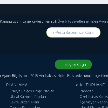
Kanunu uyarınca gerçekleştirilen ilgili
Üyelik Faaliyetlerine İlişkin Ayd
E-Posta Bültenimize Katılın
İletişime Geçin
Ajansı Bilgi İşlem - 2018 Her hakkı saklıdır. Bu sitede sunulan içerikle
PLANLAMA
e-KÜTÜPHANE
Trakya Bölgesi Bölge Planları
Raporlar
Ulusal Kalkınma Planları
Özel İhtisas Komis
Çevre Düzeni Planı
İlçe Vizyon Raporl
Çalışma Programları
Ulusal Strateji Bel