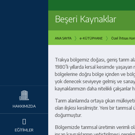
Beşeri Kaynaklar
›
›
ANA SAYFA
e-KÜTÜPHANE
Özel İhtisas Kom
Trakya bölgemiz doğası, geniş tarım alan
1980’li yıllarda kırsal kesimde yaşayan
bölgelerine doğru bölge içinden ve böl
yok denecek seviyeye gelmiş ve sanayi bö
kaynaklarımızın daha nitelikli çalışanlar 
Tarım alanlarında ortaya çıkan mülkiyetin
HAKKIMIZDA
olan ilişkisi kesilmiştir. Yeni bir tarım
doğurmuştur.
Bölgemizde tarımsal üretimin verimli ola
EĞİTİMLER
insan kaynaklarının yetiştirilmesi gerek