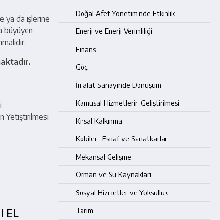
Doğal Afet Yönetiminde Etkinlik
e ya da işlerine
la büyüyen
Enerji ve Enerji Verimliliği
nmalıdır.
Finans
maktadır.
Göç
İmalat Sanayinde Dönüşüm
Kamusal Hizmetlerin Geliştirilmesi
i
 Yetiştirilmesi
Kırsal Kalkınma
Kobiler- Esnaf ve Sanatkarlar
Mekansal Gelişme
Orman ve Su Kaynakları
Sosyal Hizmetler ve Yoksulluk
Tarım
I EL