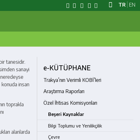
TR
EN
ir tanesidir.
e-KÜTÜPHANE
esimden sanayi
s neredeyse
Trakya’nın Verimli KOBİ’leri
Bu konuda insan
Araştırma Raporları
Özel İhtisas Komisyonları
nın toprakla
nı
Beşeri Kaynaklar
Bilgi Toplumu ve Yenilikçilik
kları alanlarda
Çevre